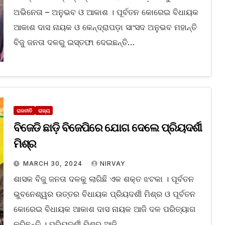
ଅଭିନେତା – ଅନୁଭବ ଓ ଆକାଶ । ପୂର୍ବତନ କୋରେଇ ବିଧାୟକ
ଆକାଶ ଦାସ ନାୟକ ଓ କେନ୍ଦ୍ରାପଡ଼ା ସାଂସଦ ଅନୁଭବ ମହାନ୍ତି
ବିଜୁ ଜନତା ଦଳରୁ ଇସ୍ତଫା ଦେଇଛନ୍ତି…
ରାଜନୀତି
ରାଜ୍ୟ
ବିଜେଡି ଛାଡ଼ି ବିଜେପିରେ ଯୋଗ ଦେଲେ ପ୍ରିୟଦର୍ଶୀ
ମିଶ୍ର
MARCH 30, 2024
NIRVAY
ଶାସକ ବିଜୁ ଜନତା ଦଳକୁ ଲାଗିଛି ଏକ ଶକ୍ତ ଝଟକା । ପୂର୍ବତନ
ଭୁବନେଶ୍ୱର ଉତ୍ତର ବିଧାୟକ ପ୍ରିୟଦର୍ଶୀ ମିଶ୍ର ଓ ପୂର୍ବତନ
କୋରେଇ ବିଧାୟକ ଆକାଶ ଦାସ ନାୟକ ଆଜି ଦଳ ପରିତ୍ୟାଗ
କରିଛନ୍ତି । ପ୍ରିୟଦର୍ଶୀ ମିଶ୍ର ଆଜି…