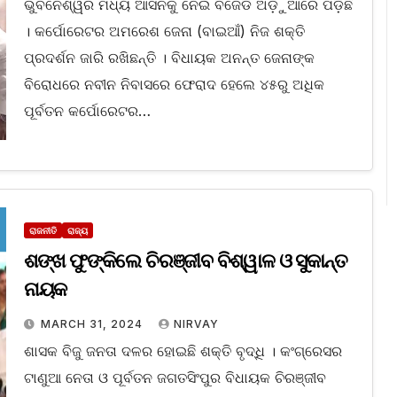
ଭୁବନେଶ୍ୱର ମଧ୍ୟ ଆସନକୁ ନେଇ ବିଜେଡି ଅଡ଼ୁଆରେ ପଡ଼ିଛି
। କର୍ପୋରେଟର ଅମରେଶ ଜେନା (ବାଇଆଁ) ନିଜ ଶକ୍ତି
ପ୍ରଦର୍ଶନ ଜାରି ରଖିଛନ୍ତି । ବିଧାୟକ ଅନନ୍ତ ଜେନାଙ୍କ
ବିରୋଧରେ ନବୀନ ନିବାସରେ ଫେରାଦ ହେଲେ ୪୫ରୁ ଅଧିକ
ପୂର୍ବତନ କର୍ପୋରେଟର…
ରାଜନୀତି
ରାଜ୍ୟ
ଶଙ୍ଖ ଫୁଙ୍କିଲେ ଚିରଞ୍ଜୀବ ବିଶ୍ୱାଳ ଓ ସୁକାନ୍ତ
ନାୟକ
MARCH 31, 2024
NIRVAY
ଶାସକ ବିଜୁ ଜନତା ଦଳର ହୋଇଛି ଶକ୍ତି ବୃଦ୍ଧି । କଂଗ୍ରେସର
ଟାଣୁଆ ନେତା ଓ ପୂର୍ବତନ ଜଗତସିଂପୁର ବିଧାୟକ ଚିରଞ୍ଜୀବ