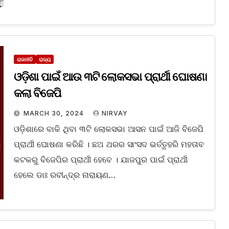
ରାଜନୀତି
ରାଜ୍ୟ
ଓଡ଼ିଶା ପାଇଁ ଆଉ ୩ଟି ଲୋକସଭା ପ୍ରାର୍ଥୀ ଘୋଷଣା
କଲା ବିଜେପି
MARCH 30, 2024
NIRVAY
ଓଡ଼ିଶାରେ ବାକି ଥିବା ୩ଟି ଲୋକସଭା ଆସନ ପାଇଁ ଆଜି ବିଜେପି
ପ୍ରାର୍ଥୀ ଘୋଷଣା କରିଛି । ଛଅ ଥରର ସାଂସଦ ଭର୍ତ୍ତୃହରି ମହତାବ
କଟକରୁ ବିଜେପିର ପ୍ରାର୍ଥୀ ହେବେ । ଯାଜପୁର ପାଇଁ ପ୍ରାର୍ଥୀ
ହେଲେ ଡାଃ ରବୀନ୍ଦ୍ର ନାରାୟଣ…