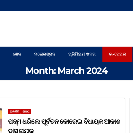
ଖେଳ
ମନୋରଞ୍ଜନ
ପ୍ରିମିୟମ ଖବର
ଇ-ପେପର
Month:
March 2024
ରାଜନୀତି
ରାଜ୍ୟ
ପଦ୍ମ ଧରିଲେ ପୂର୍ବତନ କୋରେଇ ବିଧାୟକ ଆକାଶ
ଦାସ ନାୟକ