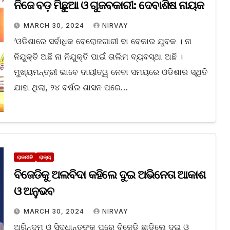
ନିଜେ ବଡ଼ ମିଛୁଆ ଓ ଗୁଜବକାରୀ: ଦେବାଶିଷ ନାୟକ
MARCH 30, 2024
NIRVAY
‘ଓଡିଶାରେ ସର୍ବାଧିକ ବେରୋଜଗାରୀ ବା ବେକାର ଯୁବକ । ନା
ନିଯୁକ୍ତି ଅଛି ନା ନିଯୁକ୍ତି ପାଇଁ ତାଲିମ ବ୍ୟବସ୍ଥା ଅଛି ।
ମୁଖ୍ୟମନ୍ତ୍ରୀ ଭାବେ ଦାୟୀତ୍ୱ ନେବା ସମୟରେ ଓଡିଶାର ସ୍ଥିତି
ଯାହା ଥିଲା, ୨୪ ବର୍ଷର ଶାସନ ପରେ…
ରାଜନୀତି
ରାଜ୍ୟ
ବିଜେଡିକୁ ଅଲବିଦା କହିଲେ ଦୁଇ ଅଭିନେତା ଆକାଶ
ଓ ଅନୁଭବ
MARCH 30, 2024
NIRVAY
ଅରିନ୍ଦମ ଓ ସିଦ୍ଧାନ୍ତଙ୍କ ପରେ ବିଜେଡି ଛାଡ଼ିଲେ ଦୁଇ ଓ