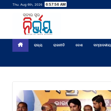
6:57:57 AM
Thu. Aug 6th, 2026
ରାଜ୍ୟ
ରାଜନୀତି
ଦେଶ
ସମ୍ପାଦକୀୟ