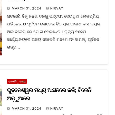
MARCH 31, 2024
NIRVAY
ଗତକାଲି ବିଜୁ ଜନତା ଦଳରୁ ଇସ୍ତଫା ଦେଇଥିବା ଲୋକପ୍ରିୟ
ଅଭିନେତା ଓ ପୂର୍ବତନ କୋରେଇ ବିଧାୟକ ଆକାଶ ଦାସ ନାୟକ
ଆଜି ବିଜେପି ରେ ଯୋଗ ଦେଇଛନ୍ତି । ରାଜ୍ୟ ବିଜେପି
କାର୍ଯ୍ୟାଳୟରେ ରାଜ୍ୟ ସଭାପତି ମନମୋହନ ସାମଲ, ପୂର୍ବତନ
ରାଜ୍ୟ…
ରାଜନୀତି
ରାଜ୍ୟ
ଭୁବନେଶ୍ୱର ମଧ୍ୟ ଆସନରେ କଳି; ବିଜେଡି
ଅଡ଼ୁଆରେ
MARCH 31, 2024
NIRVAY