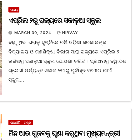
ରାଜ୍ୟ
ଏପ୍ରିଲ ୨ରୁ ରାଜ୍ୟରେ ସକାଳୁଆ ସ୍କୁଲ
MARCH 30, 2024
NIRVAY
ବଢ଼ୁଥିବା ଖରାକୁ ଦୃଷ୍ଟିରେ ରଖି ଓଡ଼ିଶା ସରକାରଙ୍କ
ବିଦ୍ୟାଳୟ ଓ ଗଣଶିକ୍ଷା ବିଭାଗ ସାରା ରାଜ୍ୟରେ ଏପ୍ରିଲ ୨
ତାରିଖରୁ ସକାଳୁଆ ସ୍କୁଲ ଘୋଷଣା କରିଛି । ପ୍ରଥମରୁ ଦ୍ୱାଦଶ
ଶ୍ରେଣୀ ପର୍ଯ୍ୟନ୍ତ ସକାଳ ୭ଟାରୁ ପୁର୍ବାହ୍ନ ୧୧:୩୦ ଯାଏଁ
ସ୍କୁଲ…
ରାଜନୀତି
ରାଜ୍ୟ
ମିଛ ଆଉ ଗୁଜବକୁ ଘୃଣା କରୁଥିବା ମୁଖ୍ୟମନ୍ତ୍ରୀ