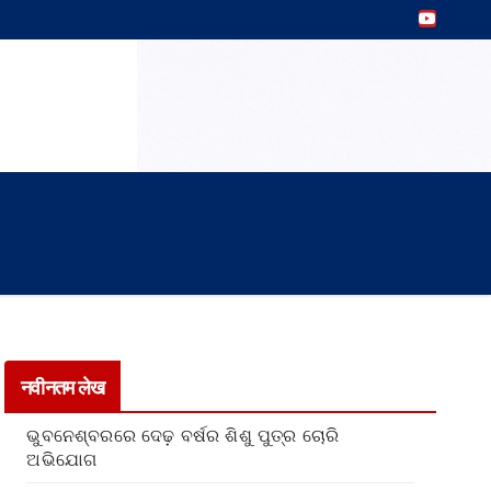
नवीनतम लेख
ଭୁବନେଶ୍ବରରେ ଦେଢ଼ ବର୍ଷର ଶିଶୁ ପୁତ୍ର ଚୋରି
ଅଭିଯୋଗ