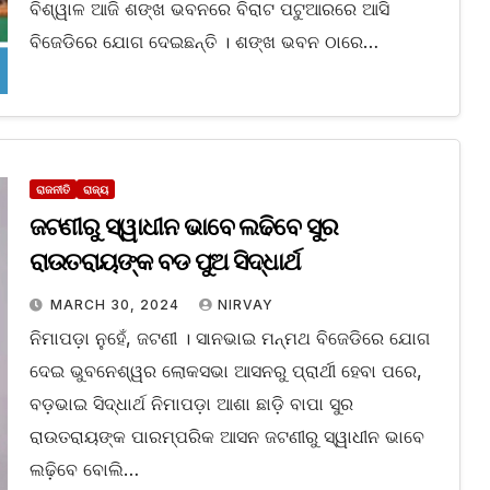
ବିଶ୍ୱାଳ ଆଜି ଶଙ୍ଖ ଭବନରେ ବିରାଟ ପଟୁଆରରେ ଆସି
ବିଜେଡିରେ ଯୋଗ ଦେଇଛନ୍ତି । ଶଙ୍ଖ ଭବନ ଠାରେ…
ରାଜନୀତି
ରାଜ୍ୟ
ଜଟଣୀରୁ ସ୍ୱାଧୀନ ଭାବେ ଲଢିବେ ସୁର
ରାଉତରାୟଙ୍କ ବଡ ପୁଅ ସିଦ୍ଧାର୍ଥ
MARCH 30, 2024
NIRVAY
ନିମାପଡ଼ା ନୁହେଁ, ଜଟଣୀ । ସାନଭାଇ ମନ୍ମଥ ବିଜେଡିରେ ଯୋଗ
ଦେଇ ଭୁବନେଶ୍ୱର ଲୋକସଭା ଆସନରୁ ପ୍ରାର୍ଥୀ ହେବା ପରେ,
ବଡ଼ଭାଇ ସିଦ୍ଧାର୍ଥ ନିମାପଡ଼ା ଆଶା ଛାଡ଼ି ବାପା ସୁର
ରାଉତରାୟଙ୍କ ପାରମ୍ପରିକ ଆସନ ଜଟଣୀରୁ ସ୍ୱାଧୀନ ଭାବେ
ଲଢ଼ିବେ ବୋଲି…