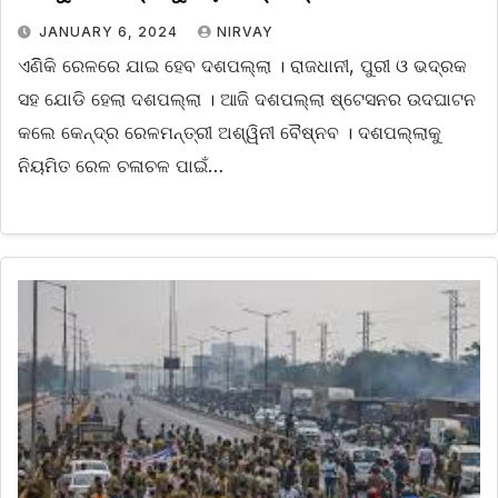
JANUARY 6, 2024
NIRVAY
ଏଣିିକି ରେଳରେ ଯାଇ ହେବ ଦଶପଲ୍ଲା । ରାଜଧାନୀ, ପୁରୀ ଓ ଭଦ୍ରକ
ସହ ଯୋଡି ହେଲା ଦଶପଲ୍ଲା । ଆଜି ଦଶପଲ୍ଲା ଷ୍ଟେସନର ଉଦଘାଟନ
କଲେ କେନ୍ଦ୍ର ରେଳମନ୍ତ୍ରୀ ଅଶ୍ୱିନୀ ବୈଷ୍ନବ । ଦଶପଲ୍ଲାକୁ
ନିୟମିତ ରେଳ ଚଳାଚଳ ପାଇଁ…