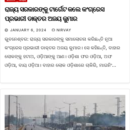
ରାଜ୍ୟ ସରକାରଙ୍କୁ ଟାର୍ଗେଟ କଲେ କଂଗ୍ରେସ
ପ୍ରଭାରୀ ଡାକ୍ତର ଅଜୟ କୁମାର
JANUARY 6, 2024
NIRVAY
ଭୁବନେଶ୍ବର: ରାଜ୍ୟ ସରକାରଙ୍କୁ ସମାଲୋଚନା କରିଛନ୍ତି ନୂଆ
କଂଗ୍ରେସ ପ୍ରଭାରୀ ଡାକ୍ତର ଅଜୟ କୁମାର। ସେ କହିଛନ୍ତି, ବାହାର
ଲୋକଙ୍କୁ ହଟାଅ, ଓଡ଼ିଆଙ୍କୁ ଆଣ। ଓଡ଼ିଶା ଫର ଓଡ଼ିଆ, ଅଫ
ଓଡ଼ିଆ, ବାୟ ଓଡ଼ିଆ। ବାହାର ଲୋକ ଓଡ଼ିଶାରେ ଚାକିରି, ମାଇନିଂ…