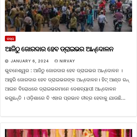
ରାଜ୍ୟ
ଆଜିଠୁ ଜୋରଦାର ହେବ ଡ୍ରାଇଭର ଆନ୍ଦୋଳନ
JANUARY 6, 2024
NIRVAY
ଭୁବନେଶ୍ୱର : ଆଜିଠୁ ଜୋରଦାର ହେବ ଡ୍ରାଇଭର ଆନ୍ଦୋଳନ ।
ଆହୁରି ଜୋରଦାର ହେବ ଡ୍ରାଇଭରଙ୍କ ଆନ୍ଦୋଳନ। ହିଟ୍ ଆଣ୍ଡ ରନ୍
ଆଇନ ବିରୋଧରେ ଡ୍ରାଇଭରମାନେ ଦେଶବ୍ୟାପୀ ଆନ୍ଦୋଳନ
କରୁଛନ୍ତି । ଓଡ଼ିଶାରେ ବି ଏହାର ପ୍ରଭାବ ତୀବ୍ର ହେବାକୁ ଯାଉଛି…