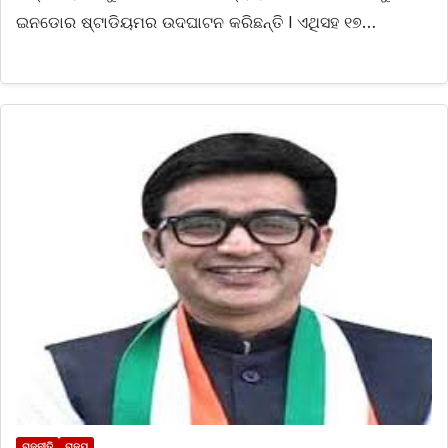
ଇନଡୋର ଷ୍ଟାଡିୟମର ଉଦଘାଟନ କରିଛନ୍ତି l ଏଥିସହ ୧୭…
ରାଜନୀତି
ରାଜ୍ୟ