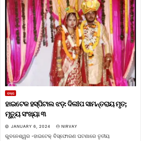
ରାଜ୍ୟ
ହାଇଟେକ ହସ୍ପିଟାଲ ଝଡ଼: ଦିଲୀପ ସାମନ୍ତରାୟ ମୃତ;
ମୃତ୍ୟୁ ସଂଖ୍ୟା ୩
JANUARY 6, 2024
NIRVAY
ଭୁବନେଶ୍ୱର -ହାଇଟେକ୍‌ ବିସ୍ଫୋରଣ ଘଟଣାରେ ତୃତୀୟ