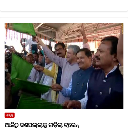
ରାଜ୍ୟ
ଆଜିଠୁ ଦଶପଲ୍ଲାକୁ ଗଡ଼ିଲା ଟ୍ରେନ୍