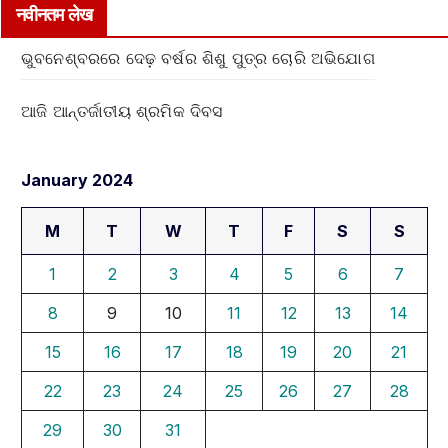
नवीनतम लेख
ଭୁବନେଶ୍ବରରେ ଦେଢ଼ ବର୍ଷର ଶିଶୁ ପୁତ୍ର ଚୋରି ଅଭିଯୋଗ
ଆଜି ଆନ୍ତର୍ଜାତୀୟ ଶ୍ରମିକ ଦିବସ
January 2024
M
T
W
T
F
S
S
1
2
3
4
5
6
7
8
9
10
11
12
13
14
15
16
17
18
19
20
21
22
23
24
25
26
27
28
29
30
31