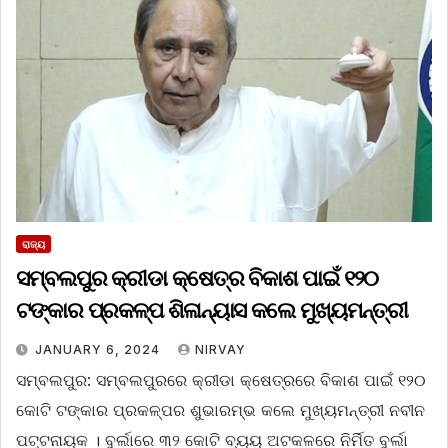
ରାଜ୍ୟ
ସମ୍ବଲପୁର କ୍ରୀଡା କ୍ଷେତ୍ର ବିକାଶ ପାଇଁ ୧୨୦
ଟଙ୍କାର ପ୍ରକଳ୍ପ ଶିଳାନ୍ୟାସ କଲେ ମୁଖ୍ୟମନ୍ତ୍ରୀ
JANUARY 6, 2024
NIRVAY
ସମ୍ବଲପୁର: ସମ୍ବଲପୁରରେ କ୍ରୀଡା କ୍ଷେତ୍ରରେ ବିକାଶ ପାଇଁ ୧୨୦
କୋଟି ଟଙ୍କାର ପ୍ରକଳ୍ପର ଶୁଭାରମ୍ଭ କଲେ ମୁଖ୍ୟମନ୍ତ୍ରୀ ନବୀନ
ପଟ୍ଟନାୟକ । ବୁର୍ଲାରେ ୩୨ କୋଟି ବ୍ୟୟ ଅଟକଳରେ ନିର୍ମିତ ବୁର୍ଲା