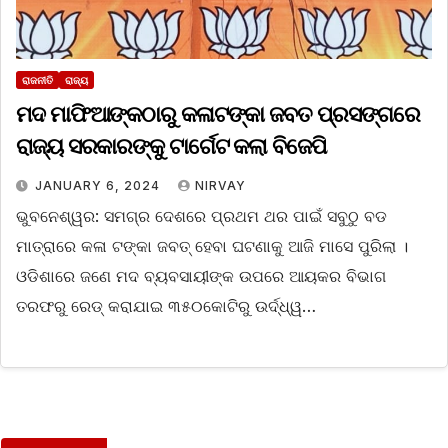
ରାଜନୀତି
ରାଜ୍ୟ
ମଦ ମାଫିଆଙ୍କଠାରୁ କଳାଟଙ୍କା ଜବତ ପ୍ରସଙ୍ଗରେ
ରାଜ୍ୟ ସରକାରଙ୍କୁ ଟାର୍ଗେଟ କଲା ବିଜେପି
JANUARY 6, 2024
NIRVAY
ଭୁବନେଶ୍ୱର: ସମଗ୍ର ଦେଶରେ ପ୍ରଥମ ଥର ପାଇଁ ସବୁଠୁ ବଡ
ମାତ୍ରାରେ କଳା ଟଙ୍କା ଜବତ୍ ହେବା ଘଟଣାକୁ ଆଜି ମାସେ ପୁରିଲା ।
ଓଡିଶାରେ ଜଣେ ମଦ ବ୍ୟବସାୟୀଙ୍କ ଉପରେ ଆୟକର ବିଭାଗ
ତରଫରୁ ରେଡ୍ କରାଯାଇ ୩୫୦କୋଟିରୁ ଉର୍ଦ୍ଧ୍ୱ…