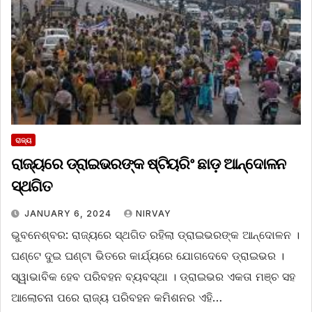
ରାଜ୍ୟ
ରାଜ୍ୟରେ ଡ୍ରାଇଭରଙ୍କ ଷ୍ଟିୟରିଂ ଛାଡ଼ ଆନ୍ଦୋଳନ
ସ୍ଥଗିତ
JANUARY 6, 2024
NIRVAY
ଭୁବନେଶ୍ବର: ରାଜ୍ୟରେ ସ୍ଥଗିତ ରହିଲା ଡ୍ରାଇଭରଙ୍କ ଆନ୍ଦୋଳନ ।
ଘଣ୍ଟେ ଦୁଇ ଘଣ୍ଟା ଭିତରେ କାର୍ଯ୍ୟରେ ଯୋଗଦେବେ ଡ୍ରାଇଭର ।
ସ୍ୱାଭାବିକ ହେବ ପରିବହନ ବ୍ୟବସ୍ଥା । ଡ୍ରାଇଭର ଏକତା ମଞ୍ଚ ସହ
ଆଲୋଚନା ପରେ ରାଜ୍ୟ ପରିବହନ କମିଶନର ଏହି…