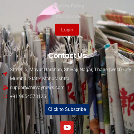
Privacy Policy
Contact Us
Login
Contact Us
Street: 5, Mayur Darshan, Shivaji Nagar, Thane (west) City:
Mumbai State: Maharashtra
support@nirvaynews.com
+91 9854578125
Click to Subscribe