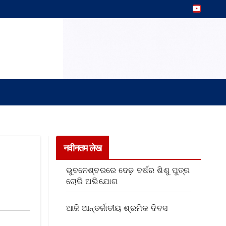
नवीनतम लेख
ଭୁବନେଶ୍ବରରେ ଦେଢ଼ ବର୍ଷର ଶିଶୁ ପୁତ୍ର
ଚୋରି ଅଭିଯୋଗ
ଆଜି ଆନ୍ତର୍ଜାତୀୟ ଶ୍ରମିକ ଦିବସ