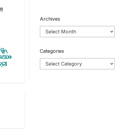
शी
Archives
ୁନ୍
Categories
କଥା
୍ରୀ