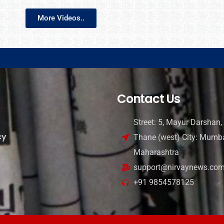
More Videos..
Contact Us
Street: 5, Mayur Darshan, 
cy
Thane (west) City: Mumba
Maharashtra
support@nirvaynews.co
+91 9854578125