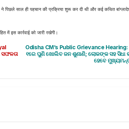
सन ने पिछले साल ही पहचान की प्रक्रिया शुरू कर दी थी और कई कथित बांग्लादे
हित में इस कार्रवाई को जारी रखेगी।
yal
Odisha CM’s Public Grievance Hearing: ଜ
ରେ ସଫଳତା
୧ରେ ପୁଣି ଖୋଲିବ ଜନ ଶୁଣାଣି; ଲୋକଙ୍କ ସହ ସିଧା 
ହେବେ ମୁଖ୍ୟମନ୍ତ