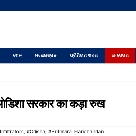
ଖେଳ
ମନୋରଞ୍ଜନ
ପ୍ରିମିୟମ ଖବର
ଇ-ପେପର
पर ओडिशा सरकार का कड़ा रुख
nfiltrators
,
#Odisha
,
#Prithiviraj Harichandan