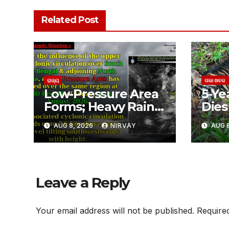
Related Post
ରାଜ୍ୟ
ତାଜା ଖବର
Low-Pressure Area
5-Ye
Forms; Heavy Rain
Dies 
Likely in Odisha
ଶିମିଳ
AUG 8, 2026
NIRVAY
AUG 8
ବାଘୁଣ
ଅସ୍ପ
Leave a Reply
Your email address will not be published.
Require