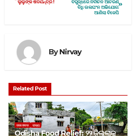
ଲୁଲୁଙ୍କ ଷଡଯନ୍ତ୍ର !
ବିରୁଦ୍ଧରେ ନିର୍ବାଚନ ଆଚରଣ
ବିଧି ଉଲଘଂନ ଅଭିଯୋଗ
ଆଣିଲା ବିଜେପି
By
Nirvay
Related Post
ତାଜା ଖବର
ରାଜ୍ୟ
Odisha Food Relief: ୨୨ ଜିଲ୍ଲାକୁ