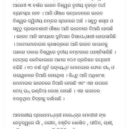
ଆଗାମୀ ୩ ବର୍ଷର ଭାରତ ବିଶ୍ୱର ତୃତୀୟ ବୃହତ୍ତ ଅର୍ଥ
ବ୍ୟବସ୍ଥା ହେବ । ଆଜି ଔଷଧ ଉତ୍ପାଦନରେ ଭାରତ
ବିଶ୍ୱର ଦ୍ୱିତୀୟ ନମ୍ବର ସ୍ଥାନରେ ଅଛି । ସବୁଠୁ ଶସ୍ତା ଓ
ସବୁଠୁ ପ୍ରଭାବଶାଳୀ ଔଷଧ ଆଜି ଭାରତରେ ତିଆରି ହେଉଛି
। ଭାରତ ଆଜି ସମୟରେ ଦୁନିଆର ଡିସପେନ୍ସାରୀ ହୋଇସାରିଛି
। ଅଟୋମୋବାଇଲ କ୍ଷେତ୍ରରେ ଆଜି ଭାରତ ଜାପାନକୁ
ପଛରେ ପକାଇ ବିଶ୍ୱରେ ତୃତୀୟ ନମ୍ବରରେ ପହଞ୍ଚିସାରିଛି ।
ପେଟ୍ରୋ କେମିକାଲରେ ଆମର ୧୦୬ ପ୍ରତିଶତ ରପ୍ତାନୀ
ବଢିଛି । ୧୦ ବର୍ଷ ପୂର୍ବ ପର‌୍ୟ୍ୟନ୍ତ ମୋବାଇଲ ଫୋନ ଚୀନ୍ ଓ
ତାଇୱାନରେ ତିଆରି ହେଉଥିଲା । କିନ୍ତୁ ଆଜି ଅଧିକାଂଶ
ମୋବାଇଲ ଭାରତରେ ତିଆରି ହେଉଛି ଏବଂ ଏହା ଉପରେ
ମେଡ୍ ଇନ୍ ଇଣ୍ଡିଆ ଲେଖା ହେଉଛି । ଏହା ଭାରତର
ବଦଳୁଥିବା ଚିତ୍ରକୁ ଦର୍ଶାଉଛି ।
ଆଦରଣୀୟ ପ୍ରଧାନମନ୍ତ୍ରୀ ନରେନ୍ଦ୍ର ମୋଦୀଜୀ ଙ୍କ
ନେତୃତ୍ୱରେ ଗାଁ , ଗରୀବ, ବଞ୍ଚିତ ଶୋଷିତ , ପୀଡିତ, ଚାଷୀ,