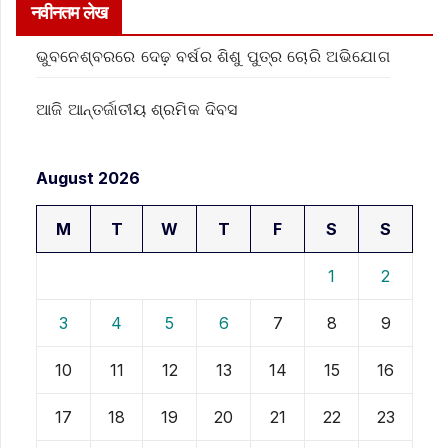
नवीनतम लेख
ଭୁବନେଶ୍ବରରେ ଦେଢ଼ ବର୍ଷର ଶିଶୁ ପୁତ୍ର ଚୋରି ଅଭିଯୋଗ
ଆଜି ଆନ୍ତର୍ଜାତୀୟ ଶ୍ରମିକ ଦିବସ
August 2026
M
T
W
T
F
S
S
1
2
3
4
5
6
7
8
9
10
11
12
13
14
15
16
17
18
19
20
21
22
23