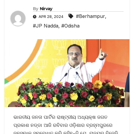
By
Nirvay
#Berhampur
,
APR 28, 2024
#JP Nadda
,
#Odisha
ଭାରତୀୟ ଜନତା ପାର୍ଟିର ରାଷ୍ଟ୍ରୀୟ ଅଧ୍ୟକ୍ଷ ଜଗତ
ପ୍ରକାଶ ନଡ୍ଡା ଆଜି ରବିବାର ଓଡ଼ିଶାର ବ୍ରହ୍ମପୁରରେ
ଜନସଭାକୁ ସମ୍ବୋଧିତ କରି କହିଛନ୍ତି ଯେ, ରାଜ୍ୟର ବିଜେଡି