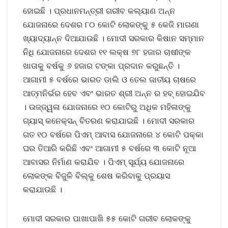
ହୋଇଛି । ପ୍ରଧାନମନ୍ତ୍ରୀ ଗରୀବ କଲ୍ୟାଣ ଅନ୍ନ
ଯୋଜନାରେ ଦେଶର ୮୦ କୋଟି ଲୋକଙ୍କୁ ୫ କେଜି ମାଗଣା
ଖ୍ୟାଦ୍ୟାନ୍ନ ଦିଆଯାଉଛି । ମୋଦୀ ସରକାର କିଷାନ ସମ୍ମାନ
ନିଧି ଯୋଜନାରେ ଦେଶର ୧୧ ଲକ୍ଷ ୭୮ ହଜାର ଚାଷୀଙ୍କ
ଖାତାକୁ ବର୍ଷକୁ ୬ ହଜାର ଟଙ୍କା ପ୍ରଦାନ କରୁଛନ୍ତି ।
ଆଗାମୀ ୫ ବର୍ଷରେ ଭାରତ ଡାଲି ଓ ତେଲ ଜାତୀୟ ଚାଷରେ
ଆତ୍ମନିର୍ଭର ହେବ ଏବଂ ଭାରତ ଶ୍ରୀ ଅନ୍ନ ର ହବ୍ ହୋଇଯିବ
। ଉଜ୍ଜ୍ୱଳା ଯୋଜନାରେ ୧୦ କୋଟିରୁ ଅଧିକ ମହିଳାଙ୍କୁ
ଗ୍ୟାସ୍ କନେକ୍ସନ୍ ବିତରଣ କରାଯାଇଛି । ମୋଦୀ ସରକାର
ଗତ ୧୦ ବର୍ଷରେ ପିଏମ୍ ଆବାସ ଯୋଜନାରେ ୪ କୋଟି ପକ୍କା
ଘର ତିଆରି କରିଛି ଏବଂ ଆଗାମୀ ୫ ବର୍ଷରେ ୩ କୋଟି ନୂଆ
ଆବାସର ନିର୍ମାଣ କରାଯିବ । ପିଏମ୍ ସୂର୍ଯ୍ୟ ଯୋଜନାରେ
ଲୋକଙ୍କ ବିଜୁଳି ବିଲ୍କୁ ଶେଷ କରିବାକୁ ପ୍ରୟାସ
କରାଯାଉଛି ।
ମୋଦୀ ସରକାର ପାଖାପାଖି ୫୫ କୋଟି ଗରୀବ ଲୋକଙ୍କୁ