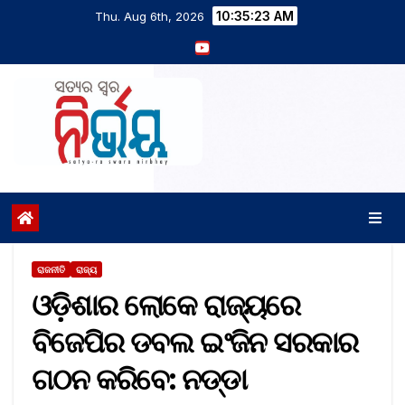
10:35:24 AM
Thu. Aug 6th, 2026
ରାଜନୀତି
ରାଜ୍ୟ
ଓଡ଼ିଶାର ଲୋକେ ରାଜ୍ୟରେ
ବିଜେପିର ଡବଲ ଇଂଜିନ ସରକାର
ଗଠନ କରିବେ: ନଡ୍ଡା