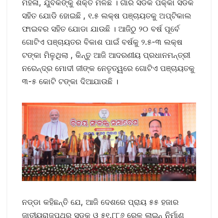
ମହିଳା, ଯୁବକଙ୍କୁ ଶକ୍ତି ମିଳିଛି । ଗାଁର ସଡକ ପକ୍କା ସଡକ
ସହିତ ଯୋଡି ହୋଇଛି , ୧.୫ ଲକ୍ଷ ପଞ୍ଚାୟତକୁ ଅପ୍ଟିକାଲ
ଫାଇବର ସହିତ ଯୋଡା ଯାଉଛି । ଆଜିଠୁ ୨୦ ବର୍ଷ ପୂର୍ବେ
ଗୋଟିଏ ପଞ୍ଚାୟତର ବିକାଶ ପାଇଁ ବର୍ଷକୁ ୨.୫-୩ ଲକ୍ଷ
ଟଙ୍କା ମିଳୁଥିଲା , କିନ୍ତୁ ଆଜି ଆଦରଣୀୟ ପ୍ରଧାନମନ୍ତ୍ରୀ
ନରେନ୍ଦ୍ର ମୋଦୀ ଜୀଙ୍କ ନେତୃତ୍ୱରେ ଗୋଟିଏ ପଞ୍ଚାୟତକୁ
୩-୫ କୋଟି ଟଙ୍କା ଦିଆଯାଉଛି ।
ନଡ୍ଡା କହିଛନ୍ତି ଯେ, ଆଜି ଦେଶରେ ପ୍ରାୟ ୫୫ ହଜାର
ଜାତୀୟରାଜପଥର ସଡକ ଓ ୫୧,୮୮୬ ରେଳ ଲାଇନ୍ ନିର୍ମାଣ