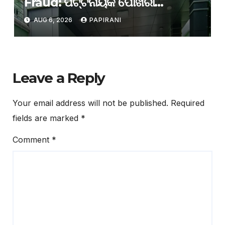
Fraud: ପଟ୍ଟନାୟକ ପୋଖରୀ
ପୁନରୁଦ୍ଧାରରେ ଲକ୍ଷାଧିକ ଟଙ୍କା
AUG 6, 2026
PAPIRANI
ହରିଲୁଟ୍; ଦୁଇ ସରକାରୀ ଇଞ୍ଜିନିୟର ଓ
ଠିକାଦାର ଗିରଫ
Leave a Reply
Your email address will not be published.
Required
fields are marked
*
Comment
*