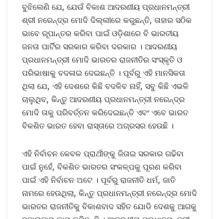
ବୁଝିଲେଣି ଯେ, ଯେଉଁ ବିକାଶ ଆଦରଣୀୟ ପ୍ରଧାନମନ୍ତ୍ରୀ
ଶ୍ରୀ ନରେନ୍ଦ୍ର ମୋଦି ଦିଲ୍ଲୀରେ କରୁଛନ୍ତି, ତାହାର ସଠିକ
ଭାବେ ରୂପାନ୍ତର କରିବା ପାଇଁ ଓଡ଼ିଶାରେ ବି ଭାରତୀୟ
ଜନତା ପାର୍ଟିର ସରକାର କରିବା ଦରକାର । ଆଦରଣୀୟ
ପ୍ରଧାନମନ୍ତ୍ରୀ ମୋଦି ଭାରତର ରାଜନୀତିର ସଂସ୍କୃତି ଓ
ପରିଭାଷାକୁ ବଦଳାଇ ଦେଇଛନ୍ତି । ପୂର୍ବରୁ ଏହି ମାନସିକତା
ଥିଲା ଯେ, ଏହି ଦେଶରେ କିଛି ବଦଳିବ ନାହିଁ, ସବୁ କିଛି ଏଭଳି
ଚାଲୁଥିବ, କିନ୍ତୁ ଆଦରଣୀୟ ପ୍ରଧାନମନ୍ତ୍ରୀ ନରେନ୍ଦ୍ର
ମୋଦି ତାକୁ ପରିବର୍ତ୍ତନ କରିଦେଇଛନ୍ତି ଏବଂ ଏବେ ଭାରତ
ବିକଶିତ ଭାରତ ହେବା ରାସ୍ତାରେ ଅଗ୍ରସର ହେଉଛି ।
ଏହି ନିର୍ବାଚନ କେବଳ ପ୍ରାର୍ଥୀଙ୍କୁ ଜିତାଇ ସରକାର ଗଢିବା
ପାଇଁ ନୁହେଁ, ବିକଶିତ ଭାରତର ସଂକଳ୍ପକୁ ପୂରଣ କରିବା
ପାଇଁ ଏହି ନିର୍ବାଚନ ଅଟେ । ପୂର୍ବରୁ ରାଜନୀତି ଧର୍ମ, ଜାତି
ନାମରେ ହେଉଥିଲା, କିନ୍ତୁ ପ୍ରଧାନମନ୍ତ୍ରୀ ନରେନ୍ଦ୍ର ମୋଦି
ଭାରତର ରାଜନୀତିକୁ ବିକାଶବାଦ ସହିତ ଯୋଡି ଦେଶକୁ ଆଗକୁ