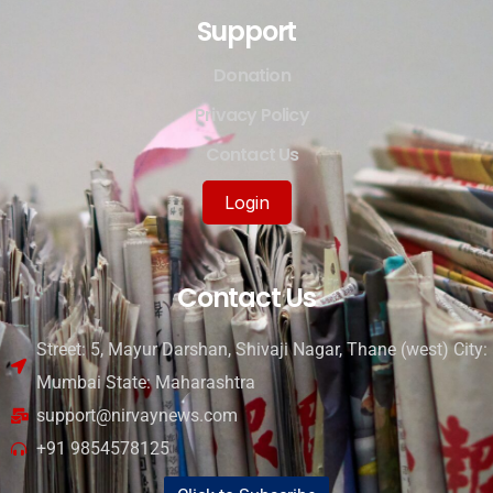
Support
Donation
Privacy Policy
Contact Us
Login
Contact Us
Street: 5, Mayur Darshan, Shivaji Nagar, Thane (west) City:
Mumbai State: Maharashtra
support@nirvaynews.com
+91 9854578125