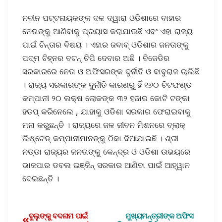
ନବୀନ ପଟ୍ଟନାୟକଙ୍କ ଦଳ ଦ୍ୱାରା ଓଡିଶାରେ ବାହାର
ନେତାଙ୍କୁ ଆଣିବାକୁ ପ୍ରୟାସ କରାଯାଉଛି ଏବଂ ଏହା ରାଜ୍ୟ
ପାଇଁ ଚିନ୍ତାର ବିଷୟ । ଏହାର ଜବାବ୍ ଓଡିଶାର ଜନତାଙ୍କୁ
ପଦ୍ମ ଚିହ୍ନର ବଟନ୍ ଚିପି ଦେବାର ଅଛି । ବିଜେଡିର
ସରକାରରେ ନେତା ଓ ଅଫିସରଙ୍କ ଦୁର୍ନୀତି ଓ ବାବୁରାଜ ଚାଲିଛି
। ରାଜ୍ୟ ସରକାରଙ୍କ ଦୁର୍ନୀତି କାରଣରୁ ହିଁ ୧୬୦ ଚିଟଫଣ୍ଡ
କମ୍ପାନୀ ୨୦ ଲକ୍ଷ ଲୋକଙ୍କ ୩୨ ହଜାର କୋଟି ଟଙ୍କା
ହଡପ୍ କରିନେଲେ , ଯାହାକୁ ଓଡିଶା ସରକାର ଫେରାଇବାକୁ
ମନା କରୁଛନ୍ତି । ରାଜ୍ୟରେ ଜଳ ଜୀବନ ମିଶନରେ ବ୍ଲାକ୍
ଲିଷ୍ଟେଡ୍ କମ୍ପାନୀମାନଙ୍କୁ ଠିକା ଦିଆଯାଇଛି । ଶ୍ରୀ
ନଡ୍ଡା ରାଜ୍ୟର ଜନତାଙ୍କୁ କେନ୍ଦ୍ର ଓ ଓଡିଶା ଉଭୟରେ
ଭାଜପାର ଡବଲ ଇଞ୍ଜିନ୍ ସରକାର ଆଣିବା ପାଇଁ ଆହ୍ୱାନ
ଦେଇଛନ୍ତି ।
ବୁଲୁଙ୍କୁ ବଦନାମ ପାଇଁ
ମୁଖ୍ୟମନ୍ତ୍ରୀଙ୍କ ଅଫିସ