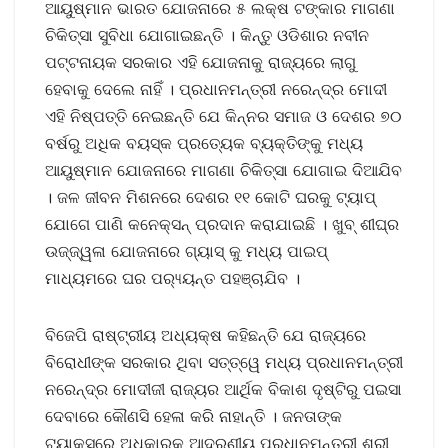
ଆୟୁଷ୍ମାନ ଭାରତ ଯୋଜନାରେ ୫ ଲକ୍ଷ ଟଙ୍କାର ମାଗଣା
ଚିକିତ୍ସା ସୁବିଧା ଯୋଗାଇଛନ୍ତି । କିନ୍ତୁ ଓଡିଶାର ନବୀନ
ପଟ୍ଟନାୟକ ସରକାର ଏହି ଯୋଜନାକୁ ରାଜ୍ୟରେ ଲାଗୁ
ହେବାକୁ ଦେଲେ ନାହିଁ । ପ୍ରଧାନମନ୍ତ୍ରୀ ନରେନ୍ଦ୍ର ମୋଦୀ
ଏହି ନିଷ୍ପତ୍ତି ନେଇଛନ୍ତି ଯେ କିନ୍ନର ସମାଜ ଓ ଦେଶର ୭୦
ବର୍ଷରୁ ଅଧିକ ବୟସ୍କ ପ୍ରତ୍ୟେକ ବ୍ୟକ୍ତିଙ୍କୁ ମଧ୍ୟ
ଆୟୁଷ୍ମାନ ଯୋଜନାରେ ମାଗଣା ଚିକିତ୍ସା ଯୋଗାଇ ଦିଆଯିବ
। ଜଳ ଜୀବନ ମିଶନରେ ଦେଶର ୧୧ କୋଟି ଘରକୁ ଟ୍ୟାପ୍
ଯୋଗେ ପାଣି କନେକ୍ସନ୍ ପ୍ରଦାନ କରାଯାଇଛି । ଖୁବ୍ ଶୀଘ୍ର
ଉଜ୍ଜ୍ୱଳା ଯୋଜନାରେ ଗ୍ୟାସ୍ କୁ ମଧ୍ୟ ପାଇପ୍
ମାଧ୍ୟମରେ ଘର ପର‌୍ୟ୍ୟନ୍ତ ପହଞ୍ଚାଯିବ ।
ବିଜେପି ରାଷ୍ଟ୍ରୀୟ ଅଧ୍ୟକ୍ଷ କହିଛନ୍ତି ଯେ ରାଜ୍ୟରେ
ବିରୋଧୀଙ୍କ ସରକାର ଥିବା ସତ୍ତ୍ୱେ ମଧ୍ୟ ପ୍ରଧାନମନ୍ତ୍ରୀ
ନରେନ୍ଦ୍ର ମୋଦୀଜୀ ରାଜ୍ୟର ଆର୍ଥିକ ବିକାଶ ଦୃଷ୍ଟିରୁ ପଇସା
ଦେବାରେ କୌଣସି ହେଳା କରି ନାହାନ୍ତି । ଜନତାଙ୍କ
ଟ୍ୟାକ୍ସରେ ଅଧିକାରକୁ ଆଦରଣୀୟ ପ୍ରଧାନମନ୍ତ୍ରୀ ଶ୍ରୀ