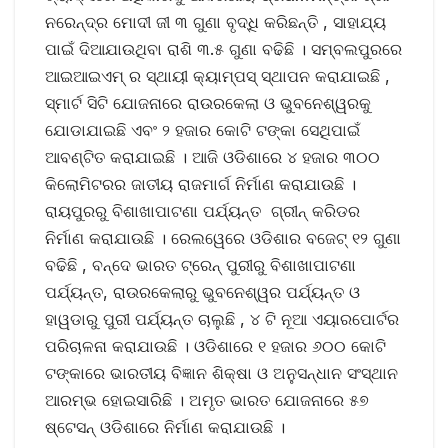
ନରେନ୍ଦ୍ର ମୋଦୀ ଜୀ ୩ ଗୁଣା ବୃଦ୍ଧି କରିଛନ୍ତି , ସାହାଯ୍ୟ
ପାଇଁ ଦିଆଯାଉଥିବା ରାଶି ୩.୫ ଗୁଣା ବଢିଛି । ସମ୍ବଲପୁରରେ
ଆଇଆଇଏମ୍ ର ସ୍ଥାୟୀ କ୍ୟାମ୍ପସ୍ ସ୍ଥାପନ କରାଯାଇଛି ,
ସ୍ମାର୍ଟ ସିଟି ଯୋଜନାରେ ରାଉରକେଲା ଓ ଭୁବନେଶ୍ୱରକୁ
ଯୋଡାଯାଇଛି ଏବଂ ୨ ହଜାର କୋଟି ଟଙ୍କା ସେଥିପାଇଁ
ଆବଣ୍ଟିତ କରାଯାଇଛି । ଆଜି ଓଡିଶାରେ ୪ ହଜାର ୩୦୦
କିଲୋମିଟରର ଜାତୀୟ ରାଜମାର୍ଗ ନିର୍ମାଣ କରାଯାଉଛି ।
ରାୟପୁରରୁ ବିଶାଖାପାଟଣା ପର୍ଯ୍ୟନ୍ତ ଗ୍ରୀନ୍ କରିଡର
ନିର୍ମାଣ କରାଯାଉଛି । ରେଲୱେରେ ଓଡିଶାର ବଜେଟ୍ ୧୨ ଗୁଣା
ବଢିଛି , ବନ୍ଦେ ଭାରତ ଟ୍ରେନ୍ ପୁରୀରୁ ବିଶାଖାପାଟଣା
ପର୍ଯ୍ୟନ୍ତ, ରାଉରକେଲାରୁ ଭୁବନେଶ୍ୱର ପର୍ଯ୍ୟନ୍ତ ଓ
ହାୱଡାରୁ ପୁରୀ ପର୍ଯ୍ୟନ୍ତ ଚାଲୁଛି , ୪ ଟି ନୂଆ ଏୟାରପୋର୍ଟର
ପରିଚାଳନା କରାଯାଉଛି । ଓଡିଶାରେ ୧ ହଜାର ୬୦୦ କୋଟି
ଟଙ୍କାରେ ଭାରତୀୟ ବିଜ୍ଞାନ ଶିକ୍ଷା ଓ ଅନୁସନ୍ଧାନ ସଂସ୍ଥାନ
ଆରମ୍ଭ ହୋଇସାରିଛି । ଅମୃତ ଭାରତ ଯୋଜନାରେ ୫୭
ଷ୍ଟେସନ୍ ଓଡିଶାରେ ନିର୍ମାଣ କରାଯାଉଛି ।