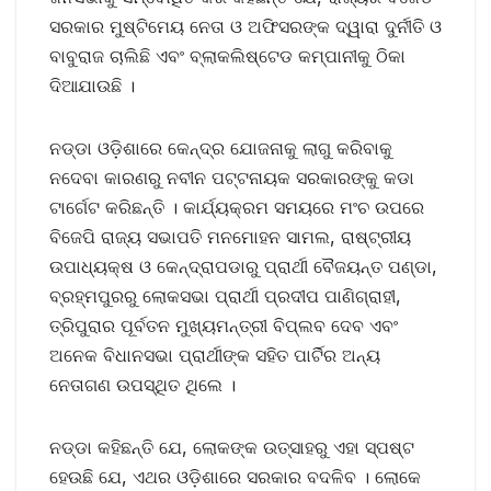
ସରକାର ମୁଷ୍ଟିମେୟ ନେତା ଓ ଅଫିସରଙ୍କ ଦ୍ୱାରା ଦୁର୍ନୀତି ଓ
ବାବୁରାଜ ଚାଲିଛି ଏବଂ ବ୍ଲାକଲିଷ୍ଟେଡ କମ୍ପାନୀକୁ ଠିକା
ଦିଆଯାଉଛି ।
ନଡ୍ଡା ଓଡ଼ିଶାରେ କେନ୍ଦ୍ର ଯୋଜନାକୁ ଲାଗୁ କରିବାକୁ
ନଦେବା କାରଣରୁ ନବୀନ ପଟ୍ଟନାୟକ ସରକାରଙ୍କୁ କଡା
ଟାର୍ଗେଟ କରିଛନ୍ତି । କାର୍ଯ୍ୟକ୍ରମ ସମୟରେ ମଂଚ ଉପରେ
ବିଜେପି ରାଜ୍ୟ ସଭାପତି ମନମୋହନ ସାମଲ, ରାଷ୍ଟ୍ରୀୟ
ଉପାଧ୍ୟକ୍ଷ ଓ କେନ୍ଦ୍ରାପଡାରୁ ପ୍ରାର୍ଥୀ ବୈଜୟନ୍ତ ପଣ୍ଡା,
ବ୍ରହ୍ମପୁରରୁ ଲୋକସଭା ପ୍ରାର୍ଥୀ ପ୍ରଦୀପ ପାଣିଗ୍ରାହୀ,
ତ୍ରିପୁରାର ପୂର୍ବତନ ମୁଖ୍ୟମନ୍ତ୍ରୀ ବିପ୍ଲବ ଦେବ ଏବଂ
ଅନେକ ବିଧାନସଭା ପ୍ରାର୍ଥୀଙ୍କ ସହିତ ପାର୍ଟିର ଅନ୍ୟ
ନେତାଗଣ ଉପସ୍ଥିତ ଥିଲେ ।
ନଡ୍ଡା କହିଛନ୍ତି ଯେ, ଲୋକଙ୍କ ଉତ୍ସାହରୁ ଏହା ସ୍ପଷ୍ଟ
ହେଉଛି ଯେ, ଏଥର ଓଡ଼ିଶାରେ ସରକାର ବଦଳିବ । ଲୋକେ