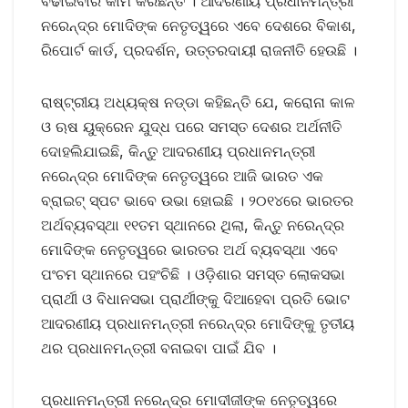
ବଢାଇବାର କାମ କରିଛନ୍ତି । ଆଦରଣୀୟ ପ୍ରଧାନମନ୍ତ୍ରୀ
ନରେନ୍ଦ୍ର ମୋଦିଙ୍କ ନେତୃତ୍ୱରେ ଏବେ ଦେଶରେ ବିକାଶ,
ରିପୋର୍ଟ କାର୍ଡ, ପ୍ରଦର୍ଶନ, ଉତ୍ତରଦାୟୀ ରାଜନୀତି ହେଉଛି ।
ରାଷ୍ଟ୍ରୀୟ ଅଧ୍ୟକ୍ଷ ନଡ୍ଡା କହିଛନ୍ତି ଯେ, କରୋନା କାଳ
ଓ ଋଷ ୟୁକ୍ରେନ ଯୁଦ୍ଧ ପରେ ସମସ୍ତ ଦେଶର ଅର୍ଥନୀତି
ଦୋହଲିଯାଇଛି, କିନ୍ତୁ ଆଦରଣୀୟ ପ୍ରଧାନମନ୍ତ୍ରୀ
ନରେନ୍ଦ୍ର ମୋଦିଙ୍କ ନେତୃତ୍ୱରେ ଆଜି ଭାରତ ଏକ
ବ୍ରାଇଟ୍ ସ୍ପଟ ଭାବେ ଉଭା ହୋଇଛି । ୨୦୧୪ରେ ଭାରତର
ଅର୍ଥବ୍ୟବସ୍ଥା ୧୧ତମ ସ୍ଥାନରେ ଥିଲା, କିନ୍ତୁ ନରେନ୍ଦ୍ର
ମୋଦିଙ୍କ ନେତୃତ୍ୱରେ ଭାରତର ଅର୍ଥ ବ୍ୟବସ୍ଥା ଏବେ
ପଂଚମ ସ୍ଥାନରେ ପହଂଚିଛି । ଓଡ଼ିଶାର ସମସ୍ତ ଲୋକସଭା
ପ୍ରାର୍ଥୀ ଓ ବିଧାନସଭା ପ୍ରାର୍ଥୀଙ୍କୁ ଦିଆହେବା ପ୍ରତି ଭୋଟ
ଆଦରଣୀୟ ପ୍ରଧାନମନ୍ତ୍ରୀ ନରେନ୍ଦ୍ର ମୋଦିଙ୍କୁ ତୃତୀୟ
ଥର ପ୍ରଧାନମନ୍ତ୍ରୀ ବନାଇବା ପାଇଁ ଯିବ ।
ପ୍ରଧାନମନ୍ତ୍ରୀ ନରେନ୍ଦ୍ର ମୋଦୀଜୀଙ୍କ ନେତୃତ୍ୱରେ