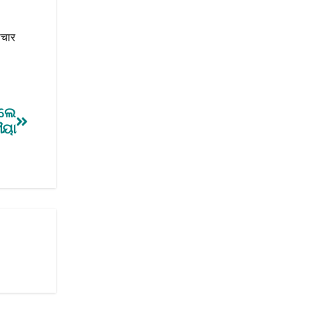
ाचार
େଲେ
ୈୟା