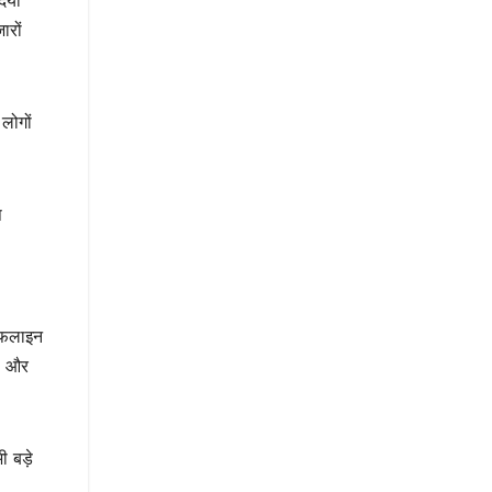
िया
ारों
लोगों
प
 ऑफलाइन
ों और
 बड़े