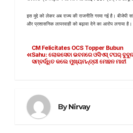
इस मुद्दे को लेकर अब राज्य की राजनीति गरमा गई है। बीजेपी सांसद 
और प्रशासनिक लापरवाही को बढ़ावा देने का आरोप लगाया है।
CM Felicitates OCS Topper Bubun
Sahu: ଲୋକସେବା ଭବନରେ ଓସିଏସ୍ ଟପର୍ ବୁବୁନ 
ସମ୍ବର୍ଦ୍ଧିତ କଲେ ମୁଖ୍ୟମନ୍ତ୍ରୀ ମୋହନ ମାଝୀ
By
Nirvay