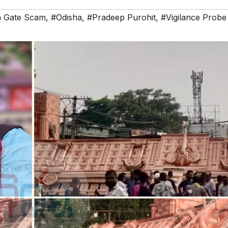
a Gate Scam
,
#Odisha
,
#Pradeep Purohit
,
#Vigilance Probe