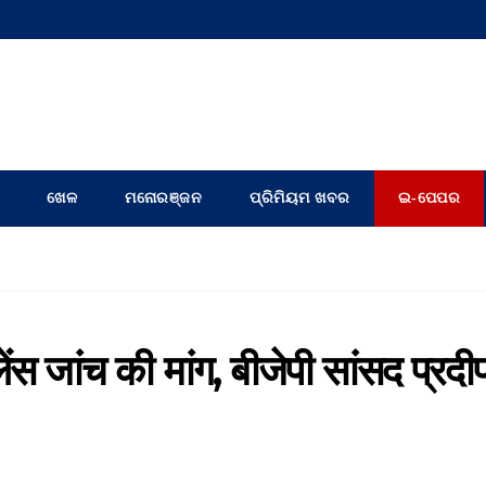
ଖେଳ
ମନୋରଞ୍ଜନ
ପ୍ରିମିୟମ ଖବର
ଇ-ପେପର
ंस जांच की मांग, बीजेपी सांसद प्रदी