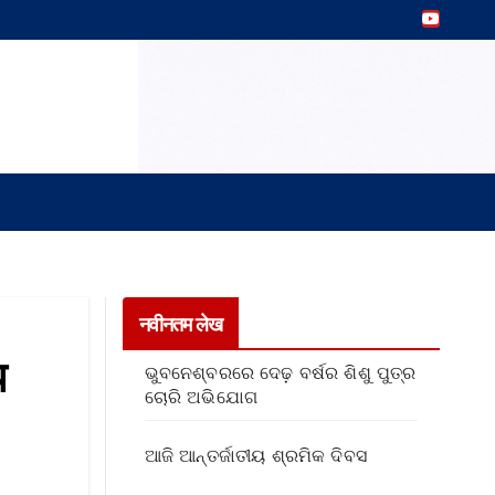
नवीनतम लेख
प
ଭୁବନେଶ୍ବରରେ ଦେଢ଼ ବର୍ଷର ଶିଶୁ ପୁତ୍ର
ଚୋରି ଅଭିଯୋଗ
ଆଜି ଆନ୍ତର୍ଜାତୀୟ ଶ୍ରମିକ ଦିବସ