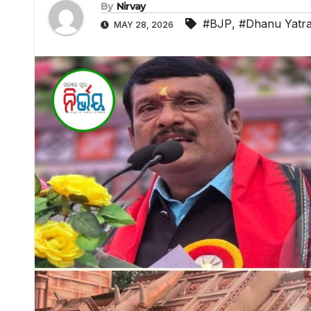
By
Nirvay
#BJP
,
#Dhanu Yatr
MAY 28, 2026