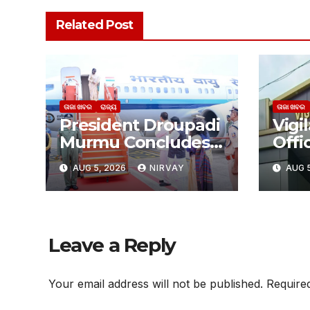
Related Post
ତାଜା ଖବର
ରାଜ୍ୟ
ତାଜା ଖବର
President Droupadi
Vigi
Murmu Concludes
Offic
3-Day Odisha Visit
ଜାଲର
AUG 5, 2026
NIRVAY
AUG 5
ଆରଟିଓ
Leave a Reply
Your email address will not be published.
Require