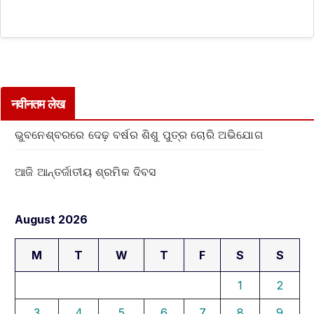
नवीनतम लेख
ଭୁବନେଶ୍ବରରେ ଦେଢ଼ ବର୍ଷର ଶିଶୁ ପୁତ୍ର ଚୋରି ଅଭିଯୋଗ
ଆଜି ଆନ୍ତର୍ଜାତୀୟ ଶ୍ରମିକ ଦିବସ
August 2026
M
T
W
T
F
S
S
1
2
3
4
5
6
7
8
9