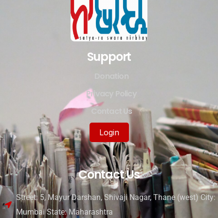
Support
Donation
Privacy Policy
Contact Us
Login
Contact Us
Street: 5, Mayur Darshan, Shivaji Nagar, Thane (west) City:
Mumbai State: Maharashtra