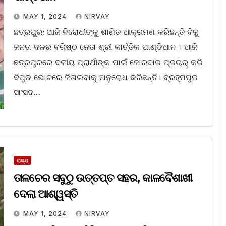
MAY 1, 2024
NIRVAY
ଛତ୍ରପୁର; ଆଜି ବିରୋଧୀଙ୍କୁ ଶାଣିତ ଆକ୍ରମଣ କରିଛନ୍ତି ବିଜୁ
ଜନତା ଦଳର ବରିଷ୍ଠ ନେତା ଶ୍ରୀ କାର୍ତ୍ତିକ ପାଣ୍ଡିଆନ । ଆଜି
ଛତ୍ରପୁରରେ ଦଳୀୟ ପ୍ରାର୍ଥୀଙ୍କ ପାଇଁ ଜୋରଦାର ପ୍ରଚାର୍ କରି
ବିପୁଳ ଭୋଟରେ ଜିତାଇବାକୁ ଅନୁରୋଧ କରିଛନ୍ତି। ବ୍ରହ୍ମପୁର
ସାଂସଦ…
ରାଜ୍ୟ
ତାଳଚେର ସବୁଠୁ ଉତ୍ତପ୍ତ ସହର, କାଳବୈଶାଖୀ
ଦେଲା ଆଶ୍ୱସ୍ତି
MAY 1, 2024
NIRVAY