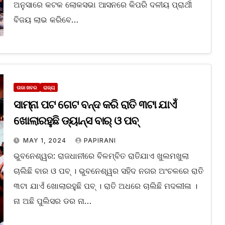
ଅନୁସାରେ କଟକ ଲୋକସଭା ଆସନରେ କିପରି ଦଳୀୟ ପ୍ରାର୍ଥୀ
ବିଜୟ ଲାଭ କରିବେ…
ତାଜା ଖବର
ରାଜ୍ୟ
ସାମ୍ନା ପଟ ଗେଟ ବନ୍ଦ କରି ରାତି ୩ଟା ଯାଏଁ
ଖୋଲାରହୁଛି ଡ୍ୟାନ୍ସ ବାର୍ ଓ ପବ୍
MAY 1, 2024
PAPIRANI
ଭୁବନେଶ୍ୱର: ରାଜଧାନୀରେ ବିଳମ୍ବିତ ରାତିଯାଏ ଖୁଲମଖୁଲା
ଚାଲିଛି ବାର ଓ ପବ୍ । ଭୁବନେଶ୍ୱର ସହିଦ ନଗର ଅଂଚଳରେ ରାତି
୩ଟା ଯାଏଁ ଖୋଲାରହୁଛି ପବ୍ । ରାତି ଅଧରେ ଚାଲିଛି ମଦଲୀଳା ।
ନା ଅଛି ପୁଲିସର ଡର ନା…