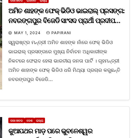
ତାଜା ଖବର
ରାଜନୀତି
ରାଜ୍ୟ
ଅମିତ ଶାହଙ୍କ ଫେକ୍‌ ଭିଡିଓ ଭାଇରାଲ୍ ପ୍ରସଙ୍ଗ:
ନବରଙ୍ଗପୁର ବିଜେଡି ସାଂସଦ ପ୍ରାର୍ଥୀ ପ୍ରଦୀପ
ମାଝିଙ୍କ ଗିରଫ ଦାବିକଲା ବିଜେପି
MAY 1, 2024
PAPIRANI
ସ୍ୱରାଷ୍ଟ୍ର ମନ୍ତ୍ରୀ ଅମିତ ଶାହଙ୍କ ନାଁରେ ଫେକ୍‌ ଭିଡିଓ
ଭାଇରାଲ୍ ପ୍ରସଙ୍ଗରେ ମୁଖ୍ୟ ନିର୍ବାଚନ ଅଧିକାରୀଙ୍କ
ନିକଟରେ ଫେରାଦ ହେଲା ଭାରତୀୟ ଜନତା ପାର୍ଟି । ଗୃହମନ୍ତ୍ରୀ
ଅମିତ ଶାହାଙ୍କ ଫେକ୍ ଭିଡିଓ ଧରି ମିଥ୍ୟା ପ୍ରଚାର କରୁଛନ୍ତି
ନବରଙ୍ଗପୁର ବିଜେଡି…
ତାଜା ଖବର
ଦେଶ
ରାଜ୍ୟ
କୁଆପଥର ମାଡ଼ ପରେ ଭୁବନେଶ୍ୱର