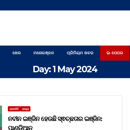
ଖେଳ
ମନୋରଞ୍ଜନ
ପ୍ରିମିୟମ ଖବର
ଇ-ପେପର
Day:
1 May 2024
ରାଜନୀତି
ରାଜ୍ୟ
ନବୀନ ଇଞ୍ଜିନ ହେଉଛି ସ୍ଵଚ୍ଛତାର ଇଞ୍ଜିନ:
ପାଣ୍ଡିଆନ