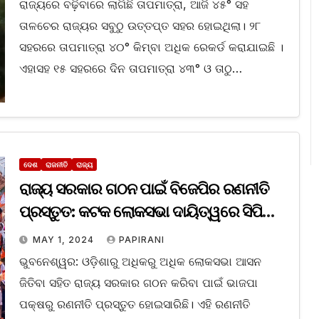
ରାଜ୍ୟରେ ବଢ଼ିବାରେ ଲାଗିଛି ତାପମାତ୍ରା, ଆଜି ୪୫° ସହ
ତାଳଚେର ରାଜ୍ୟର ସବୁଠୁ ଉତ୍ତପ୍ତ ସହର ହୋଇଥିଲା। ୨୮
ସହରରେ ତାପମାତ୍ରା ୪୦° କିମ୍ବା ଅଧିକ ରେକର୍ଡ କରାଯାଇଛି ।
ଏହାସହ ୧୫ ସହରରେ ଦିନ ତାପମାତ୍ରା ୪୩° ଓ ତାଠୁ…
ଦେଶ
ରାଜନୀତି
ରାଜ୍ୟ
ରାଜ୍ୟ ସରକାର ଗଠନ ପାଇଁ ବିଜେପିର ରଣନୀତି
ପ୍ରସ୍ତୁତ: କଟକ ଲୋକସଭା ଦାୟିତ୍ୱରେ ସିପି
ଯୋଶୀ, କଳାହାଣ୍ଡିରେ ଦିନେଶ ଯାଦବ
MAY 1, 2024
PAPIRANI
ଭୁବନେଶ୍ୱର: ଓଡ଼ିଶାରୁ ଅଧିକରୁ ଅଧିକ ଲୋକସଭା ଆସନ
ଜିତିବା ସହିତ ରାଜ୍ୟ ସରକାର ଗଠନ କରିବା ପାଇଁ ଭାଜପା
ପକ୍ଷରୁ ରଣନୀତି ପ୍ରସ୍ତୁତ ହୋଇସାରିଛି। ଏହି ରଣନୀତି