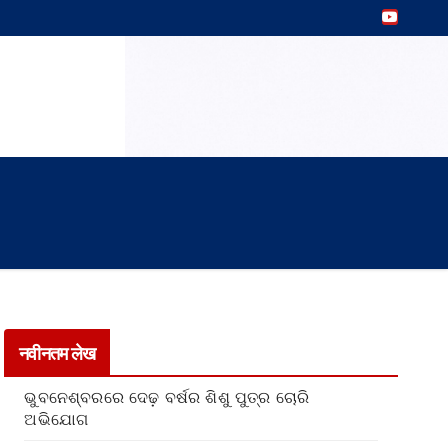
नवीनतम लेख
ଭୁବନେଶ୍ବରରେ ଦେଢ଼ ବର୍ଷର ଶିଶୁ ପୁତ୍ର ଚୋରି
ଅଭିଯୋଗ