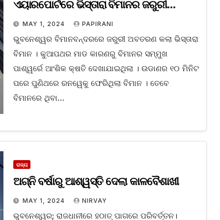
ଏୟାରପୋର୍ଟରେ ଭିସ୍ତାରା ବିମାନର ଜରୁରୀ
ଅବତରଣ
MAY 1, 2024
PAPIRANI
ଭୁବନେଶ୍ୱର ବିମାନବନ୍ଦରରେ ଜରୁରୀ ଅବତରଣ କଲା ଭିସ୍ତାରା
ବିମାନ । କୁଆପଥର ମାଡ କାରଣରୁ ବିମାନର ସମ୍ମୁଖ
ପାଶ୍ୱର୍ରେ ଆଂଶିକ କ୍ଷତି ଦେଖାଯାଇଥିଲା । ଉଡାଣର ୧୦ ମିନିଟ
ପରେ ପୁଣିଥରେ ରନୱେକୁ ଫେରିଥିଲା ବିମାନ । ତେବେ
ବିମାନରେ ଥିବା…
ରାଜ୍ୟ
ଅଗ୍ନି ବର୍ଷାରୁ ଆଶ୍ୱସ୍ତି ଦେଲା କାଳବୈଶାଖୀ
MAY 1, 2024
NIRVAY
ଭୁବନେଶ୍ୱର; ରାଜଧାନୀରେ ହଠାତ୍ ପାଗରେ ପରିବର୍ତ୍ତନ।