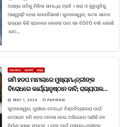
ଅସହ୍ୟ ତାତିରୁ ମିଳିଲା ସାମାନ୍ୟ ତ୍ରାହି । ଖରା ଓ ଗୁଳୁଗୁଳିରୁ
ଆଶ୍ୱସ୍ତି ଦେଲା କାଳବୈଶାଖୀ। ଭୁବନେଶ୍ୱର, କଟକ ସମେତ
ରାଜ୍ୟର କିଛି ସ୍ଥାନରେ କୋହଲା ପାଗ ସହ ଝିପିଝିପି ବର୍ଷା ହେଉଛି
।ଗତ…
ତାଜା ଖବର
ରାଜନୀତି
ରାଜ୍ୟ
ଜମି ହଡପ ମାମଲାରେ ମୁଖ୍ୟମନ୍ତ୍ରୀଙ୍କ
ବିରୋଧରେ କାର୍ଯ୍ୟାନୁଷ୍ଠାନ ଦାବି; ରାଜ୍ୟପାଳ
ଅନୁମତି ଦେବେ କି ?
MAY 1, 2024
PAPIRANI
ଭୁବନେଶ୍ୱର; ପୁରୀରେ ବେଦାନ୍ତ ବିଶ୍ବବିଦ୍ୟାଳୟ ପାଇଁ
ବେଆଇନ ଜମି ହଡପ ମାମଲା ନେଇ ଅଭିଯୋଗ ଆଣିଛି ନବ
ନିର୍ମାଣ କୃଷକ ସଂଗଠନ । ଯାହା ପାଇଁ ମୁଖ୍ୟମନ୍ତ୍ରୀଙ୍କ