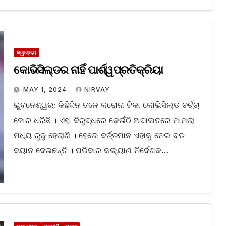
ସ୍ୱାସ୍ଥ୍ୟ
କୋଭିସିଲ୍‌ଡର ନାହିଁ ପାର୍ଶ୍ୱପ୍ରତିକ୍ରିୟା
MAY 1, 2024
NIRVAY
ଭୁବନେଶ୍ୱର; କିଛିଦିନ ତଳେ କରୋନା ଟିକା କୋଭିସିଲ୍‌ଡ ଚର୍ଚ୍ଚା
ଜୋର ଧରିଛି । ଏହା ବିରୁଦ୍ଧରେ କେଉଁଠି ଅଦାଲତରେ ମାମଲା
ମଧ୍ୟ ରୁଜୁ ହେଲାଣି । ହେଲେ ବର୍ତ୍ତମାନ ଏହାକୁ ନେଇ ବଡ
ବୟାନ ଦେଇଛନ୍ତି । ପରିବାର କଲ୍ୟାଣ ନିର୍ଦେଶକ…