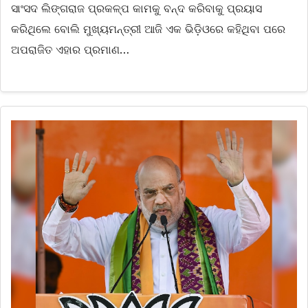
ସାଂସଦ ଲିଙ୍ଗରାଜ ପ୍ରକଳ୍ପ କାମକୁ ବନ୍ଦ କରିବାକୁ ପ୍ରୟାସ
କରିଥିଲେ ବୋଲି ମୁଖ୍ୟମନ୍ତ୍ରୀ ଆଜି ଏକ ଭିଡ଼ିଓରେ କହିଥିବା ପରେ
ଅପରାଜିତ ଏହାର ପ୍ରମାଣ…