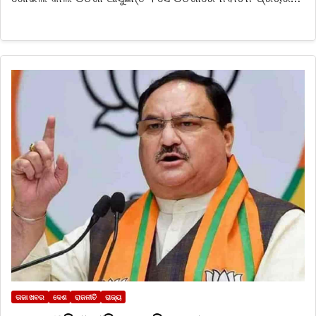
ତାଜା ଖବର
ଦେଶ
ରାଜନୀତି
ରାଜ୍ୟ