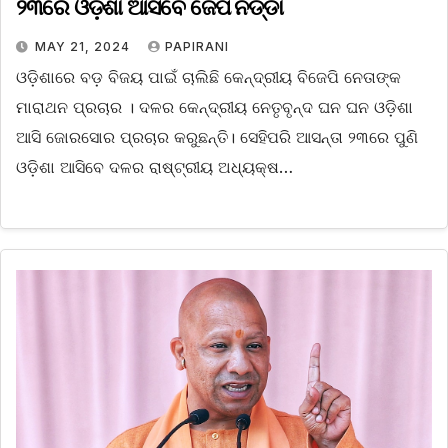
୨୩ରେ ଓଡ଼ିଶା ଆସିବେ ଜେପି ନଡ୍ଡା
MAY 21, 2024
PAPIRANI
ଓଡ଼ିଶାରେ ବଡ଼ ବିଜୟ ପାଇଁ ଚାଲିଛି କେନ୍ଦ୍ରୀୟ ବିଜେପି ନେତାଙ୍କ
ମାରାଥନ ପ୍ରଚାର । ଦଳର କେନ୍ଦ୍ରୀୟ ନେତୃବୃନ୍ଦ ଘନ ଘନ ଓଡ଼ିଶା
ଆସି ଜୋରସୋର ପ୍ରଚାର କରୁଛନ୍ତି। ସେହିପରି ଆସନ୍ତା ୨୩ରେ ପୁଣି
ଓଡ଼ିଶା ଆସିବେ ଦଳର ରାଷ୍ଟ୍ରୀୟ ଅଧ୍ୟକ୍ଷ…