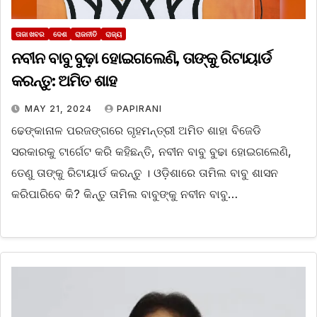
ତାଜା ଖବର
ଦେଶ
ରାଜନୀତି
ରାଜ୍ୟ
ନବୀନ ବାବୁ ବୁଢ଼ା ହୋଇଗଲେଣି, ତାଙ୍କୁ ରିଟାୟାର୍ଡ
କରନ୍ତୁ: ଅମିତ ଶାହ
MAY 21, 2024
PAPIRANI
ଢେଙ୍କାନାଳ ପରଜଙ୍ଗରେ ଗୃହମନ୍ତ୍ରୀ ଅମିତ ଶାହା ବିଜେଡି
ସରକାରକୁ ଟାର୍ଗେଟ କରି କହିଛନ୍ତି, ନବୀନ ବାବୁ ବୁଢା ହୋଇଗଲେଣି,
ତେଣୁ ତାଙ୍କୁ ରିଟାୟାର୍ଡ କରନ୍ତୁ । ଓଡ଼ିଶାରେ ତାମିଲ ବାବୁ ଶାସନ
କରିପାରିବେ କି? କିନ୍ତୁ ତାମିଲ ବାବୁଙ୍କୁ ନବୀନ ବାବୁ…