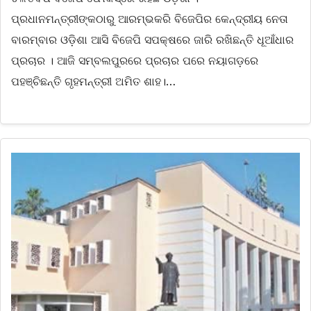
ପ୍ରଧାନମନ୍ତ୍ରୀଙ୍କଠାରୁ ଆରମ୍ଭକରି ବିଜେପିର କେନ୍ଦ୍ରୀୟ ନେତା
ବାରମ୍ବାର ଓଡ଼ିଶା ଆସି ବିଜେପି ସପକ୍ଷରେ ଜାରି ରଖିଛନ୍ତି ଧୂଆଁଧାର
ପ୍ରଚାର । ଆଜି ସମ୍ବଲପୁରରେ ପ୍ରଚାର ପରେ ନୟାଗଡ଼ରେ
ପହଞ୍ଚିଛନ୍ତି ଗୃହମନ୍ତ୍ରୀ ଅମିତ ଶାହ।…