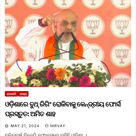
ରାଜନୀତି
ରାଜ୍ୟ
ଓଡ଼ିଶାରେ ବୁଥ୍‌ ରିଗିଂ ରୋକିବାକୁ କେନ୍ଦ୍ରୀୟ ଫୋର୍ସ
ପ୍ରସ୍ତୁତ: ଅମିତ ଶାହ
MAY 21, 2024
NIRVAY
ଚଳିତବର୍ଷ ବିଜେପି ଫୋକସ୍‌ରେ ରହିଛି ଓଡ଼ିଶା ।