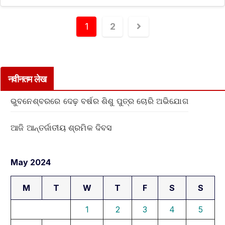
1
2
नवीनतम लेख
ଭୁବନେଶ୍ବରରେ ଦେଢ଼ ବର୍ଷର ଶିଶୁ ପୁତ୍ର ଚୋରି ଅଭିଯୋଗ
ଆଜି ଆନ୍ତର୍ଜାତୀୟ ଶ୍ରମିକ ଦିବସ
May 2024
M
T
W
T
F
S
S
1
2
3
4
5