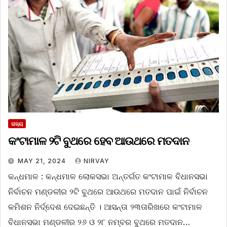
ରାଜ୍ୟ
କଂଟାମାଳ ୨ଟି ବୁଥରେ ହେବ ଆଉଥରେ ମତଦାନ
MAY 21, 2024
NIRVAY
କନ୍ଧମାଳ : କନ୍ଧମାଳ ଲୋକସଭା ଅନ୍ତର୍ଗତ କଂଟାମାଳ ବିଧାନସଭା
ନିର୍ବାଚନ ମଣ୍ଡଳୀର ୨ଟି ବୁଥରେ ଆଉଥରେ ମତଦାନ ପାଇଁ ନିର୍ବାଚନ
କମିଶନ ନିର୍ଦ୍ଦେଶ ଦେଇଛନ୍ତି । ଆସନ୍ତା ୨୩ତାରିଖରେ କଂଟାମାଳ
ବିଧାନସଭା ମଣ୍ଡଳୀର ୨୬ ଓ ୨୮ ନମ୍ବର ବୁଥରେ ମତଦାନ…