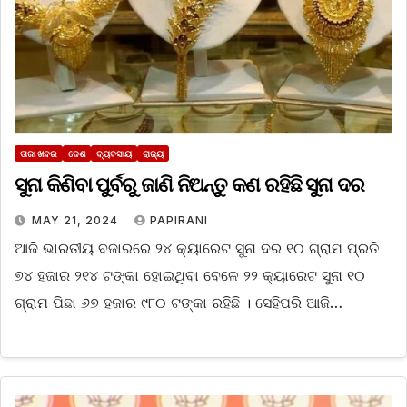
ତାଜା ଖବର
ଦେଶ
ବ୍ୟବସାୟ
ରାଜ୍ୟ
ସୁନା କିଣିବା ପୁର୍ବରୁ ଜାଣି ନିଅନ୍ତୁ କଣ ରହିଛି ସୁନା ଦର
MAY 21, 2024
PAPIRANI
ଆଜି ଭାରତୀୟ ବଜାରରେ ୨୪ କ୍ୟାରେଟ ସୁନା ଦର ୧୦ ଗ୍ରାମ ପ୍ରତି
୭୪ ହଜାର ୨୧୪ ଟଙ୍କା ହୋଇଥିବା ବେଳେ ୨୨ କ୍ୟାରେଟ ସୁନା ୧୦
ଗ୍ରାମ ପିଛା ୬୭ ହଜାର ୯୮୦ ଟଙ୍କା ରହିଛି । ସେହିପରି ଆଜି…