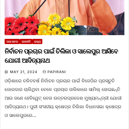
ତାଜା ଖବର
ରାଜନୀତି
ରାଜ୍ୟ
ନିର୍ବାଚନ ପ୍ରଚାର ପାଇଁ ଚିଲିକା ଓ ସାଲେପୁର ଆସିବେ
ଯୋଗୀ ଆଦିତ୍ୟନାଥ
MAY 21, 2024
PAPIRANI
ଓଡ଼ିଶାରେ ଚଳିତବର୍ଷ ନିର୍ବାଚନ ପ୍ରଚାର ପାଇଁ ବିଜେପିର ପ୍ରସ୍ତୁତି
ଜୋରଦାର ଚାଲିଥିବା ବେଳେ ପ୍ରଚାର ତାଲିକାରେ ସାମିଲ୍ ହୋଇଛନ୍ତି
ଆଉ ଜଣେ ହେବିୱେଟ୍ ନେତା ଉତ୍ତରପ୍ରଦେଶ ମୁଖ୍ୟମନ୍ତ୍ରୀ ଯୋଗୀ
ଆଦିତ୍ୟନାଥ। ପୁରୀ ସଂସଦୀୟ କ୍ଷେତ୍ର ଚିଲିକା ବିଧାନସଭା କ୍ଷେତ୍ର
ଓ ସାଲେପୁରରେ…