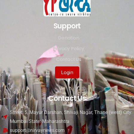
Support
Donation
Privacy Policy
Contact Us
Login
Contact Us
Street: 5, Mayur Darshan, Shivaji Nagar, Thane (west) City:
Mumbai State: Maharashtra
support@nirvaynews.com