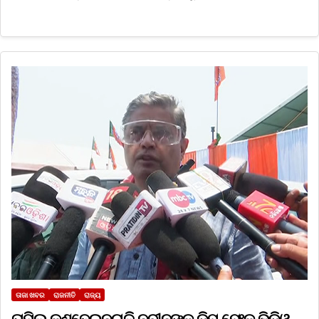
ତାଜା ଖବର
ରାଜନୀତି
ରାଜ୍ୟ