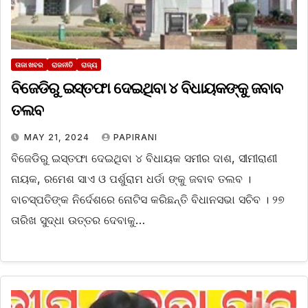
ତାଜା ଖବର
ରାଜନୀତି
ରାଜ୍ୟ
ବିଜେଡିରୁ ଇସ୍ତଫା ଦେଇଥିବା ୪ ବିଧାୟକଙ୍କୁ ଜବାବ
ତଲବ
MAY 21, 2024
PAPIRANI
ବିଜେଡିରୁ ଇସ୍ତଫା ଦେଇଥିବା ୪ ବିଧାୟକ ସମୀର ଦାଶ, ସୀମୀରାଣୀ
ନାୟକ, ରମେଶ ସାଏ ଓ ପର୍ଶୁରାମ ଧର୍ଡା ଙ୍କୁ ଜବାବ ତଲବ ।
ବାଚସ୍ପତିଙ୍କ ନିର୍ଦେଶରେ ନୋଟିସ କରିଛନ୍ତି ବିଧାନସଭା ସଚିବ । ୨୭
ତାରିଖ ସୁଦ୍ଧା ଉତ୍ତର ଦେବାକୁ…