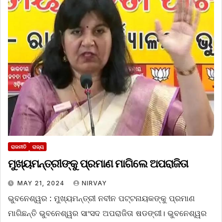
ରାଜନୀତି
ରାଜ୍ୟ
ମୁଖ୍ୟମନ୍ତ୍ରୀଙ୍କୁ ପ୍ରମାଣ ମାଗିଲେ ଅପରାଜିତା
MAY 21, 2024
NIRVAY
ଭୁବନେଶ୍ୱର : ମୁଖ୍ୟମନ୍ତ୍ରୀ ନବୀନ ପଟ୍ଟନାୟକଙ୍କୁ ପ୍ରମାଣ
ମାଗିଛନ୍ତି ଭୁବନେଶ୍ୱର ସାଂସଦ ଅପରାଜିତା ଷଡଙ୍ଗୀ। ଭୁବନେଶ୍ୱର