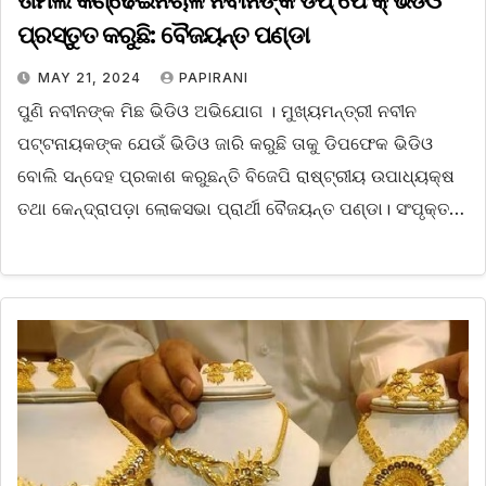
ତାମିଲ କଣ୍ଢେଇନଚାଳି ନବୀନଙ୍କ ଡିପ୍ ଫେକ୍ ଭିଡିଓ
ପ୍ରସ୍ତୁତ କରୁଛି: ବୈଜୟନ୍ତ ପଣ୍ଡା
MAY 21, 2024
PAPIRANI
ପୁଣି ନବୀନଙ୍କ ମିଛ ଭିଡିଓ ଅଭିଯୋଗ । ମୁଖ୍ୟମନ୍ତ୍ରୀ ନବୀନ
ପଟ୍ଟନାୟକଙ୍କ ଯେଉଁ ଭିଡିଓ ଜାରି କରୁଛି ତାକୁ ଡିପଫେକ ଭିଡିଓ
ବୋଲି ସନ୍ଦେହ ପ୍ରକାଶ କରୁଛନ୍ତି ବିଜେପି ରାଷ୍ଟ୍ରୀୟ ଉପାଧ୍ୟକ୍ଷ
ତଥା କେନ୍ଦ୍ରାପଡ଼ା ଲୋକସଭା ପ୍ରାର୍ଥୀ ବୈଜୟନ୍ତ ପଣ୍ଡା। ସଂପୃକ୍ତ…