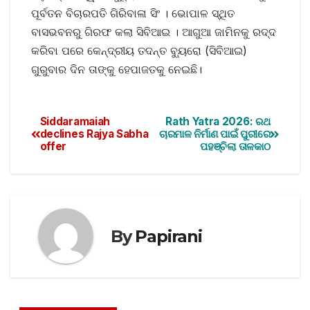
ପୂର୍ବତନ ବିଚାରପତି ଗିରିବାଳା ସିଂ । ଭୋପାଳ ସ୍ଥିତ
ବାସଭବନରୁ ଗିରଫ କଲା ସିବିଆଇ । ଆଗୁଆ ଜାମିନକୁ ରଦ୍ଦ
କରିବା ପରେ କେନ୍ଦ୍ରୀୟ ତଦନ୍ତ ବ୍ୟୁରୋ (ସିବିଆଇ)
ଗୁରୁବାର ଦିନ ତାଙ୍କୁ ହେପାଜତକୁ ନେଇଛି।
Siddaramaiah
Rath Yatra 2026: ରଥ
declines Rajya Sabha
ଚାରମାଳ ନିର୍ମାଣ ପାଇଁ ପୁରୀରେ
offer
ପହଞ୍ଚିଲା ତାଳକାଠ
By
Papirani