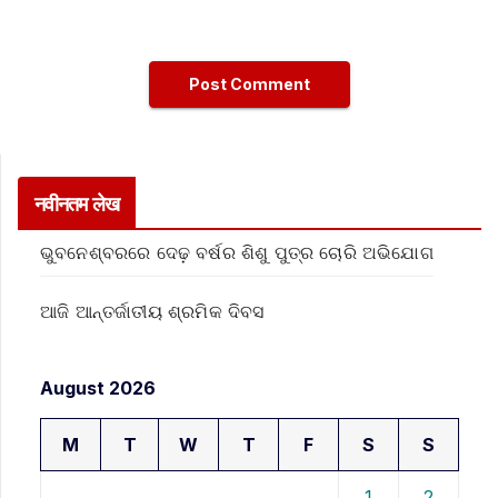
नवीनतम लेख
ଭୁବନେଶ୍ବରରେ ଦେଢ଼ ବର୍ଷର ଶିଶୁ ପୁତ୍ର ଚୋରି ଅଭିଯୋଗ
ଆଜି ଆନ୍ତର୍ଜାତୀୟ ଶ୍ରମିକ ଦିବସ
August 2026
M
T
W
T
F
S
S
1
2