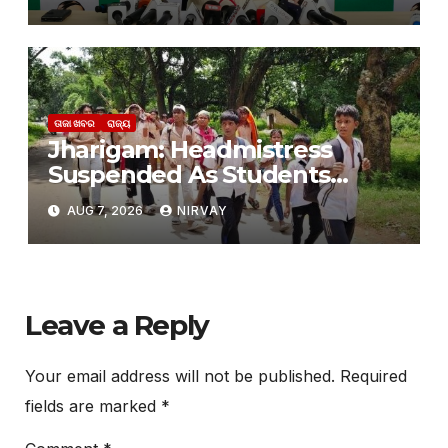
ପ୍ରତିଶ୍ରୁତି ଆସୁଛି, ନିବେଶ ହେଉନାହିଁ:
ବିଜେଡି
ତାଜା ଖବର
ରାଜ୍ୟ
Jharigam: Headmistress
Suspended As Students
Leave Hostel Citing Poor
AUG 7, 2026
NIRVAY
Facilities
Leave a Reply
Your email address will not be published.
Required
fields are marked
*