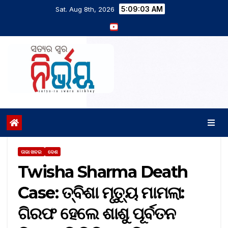
5:09:04 AM
Sat. Aug 8th, 2026
ତାଜା ଖବର
ଦେଶ
Twisha Sharma Death
Case: ତ୍ବିଶା ମୃତ୍ୟୁ ମାମଲା:
ଗିରଫ ହେଲେ ଶାଶୁ ପୂର୍ବତନ