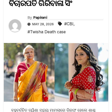
ବିଚାରପତି ଗିରିବାଳା ସିଂ
By
Papirani
#CBI
,
MAY 28, 2026
#Twisha Death case
ବହୁଚର୍ଚ୍ଚିତ ତ୍ୱିଶା ମୃତ୍ୟୁ ମାମଲାରେ ଗିରଫ ହେଲେ ଶାଶୁ