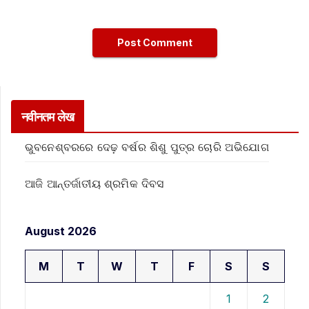
नवीनतम लेख
ଭୁବନେଶ୍ବରରେ ଦେଢ଼ ବର୍ଷର ଶିଶୁ ପୁତ୍ର ଚୋରି ଅଭିଯୋଗ
ଆଜି ଆନ୍ତର୍ଜାତୀୟ ଶ୍ରମିକ ଦିବସ
August 2026
M
T
W
T
F
S
S
1
2