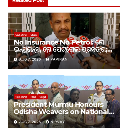
Related Post
ତାଜା ଖବର
ରାଜ୍ୟ
No Insurance No Petrol: ନୋ
ଇନ୍‌ସୁରାନ୍ସ, ନୋ ପେଟ୍ରୋଲ ପ୍ରସଙ୍ଗ;
ସୁପ୍ରିମକୋର୍ଟଙ୍କ ନିର୍ଦ୍ଦେଶକୁ ବିଚାର
AUG 7, 2026
PAPIRANI
କରାଯାଉଛି: ରାଜ୍ୟ ପରିବହନ ମନ୍ତ୍ରୀ
ତାଜା ଖବର
ଦେଶ
ରାଜ୍ୟ
President Murmu Honours
Odisha Weavers on National
Handloom Day
AUG 7, 2026
NIRVAY