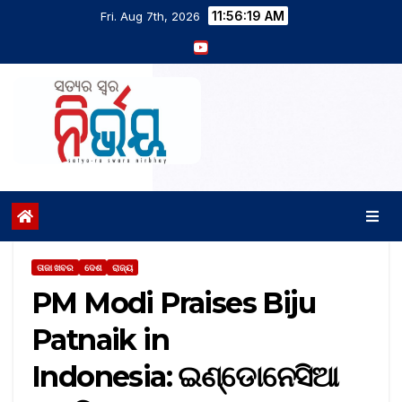
11:56:20 AM
Fri. Aug 7th, 2026
ତାଜା ଖବର
ଦେଶ
ରାଜ୍ୟ
PM Modi Praises Biju
Patnaik in
Indonesia: ଇଣ୍ଡୋନେସିଆ