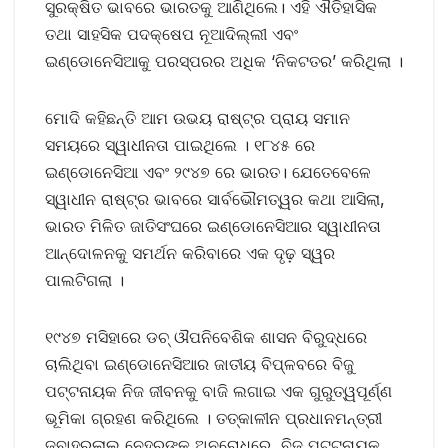
ସୁରକ୍ଷିତ ଭାବରେ ଭାରତକୁ ଆଣିଥିଲେ। ଏହି ଐତିହାସିକ
ତଥା ସାହସିକ ପଦକ୍ଷେପ ନୂଆଦିଲ୍ଲୀ ଏବଂ
ଇଣ୍ଡୋନେସିଆକୁ ପରସ୍ପରର ଅଧିକ ‘ନିକଟତର’ କରିଥିଲା ।
ମୋଦି କହିଛନ୍ତି ଆମ ଉଭୟ ରାଷ୍ଟ୍ର ପ୍ରାୟ ସମାନ
ସମୟରେ ସ୍ୱାଧୀନତା ପାଇଥିଲେ । ୧୮୪୫ ରେ
ଇଣ୍ଡୋନେସିଆ ଏବଂ ୨୯୪୭ ରେ ଭାରତ। ଯେତେବେଳେ
ସ୍ୱାଧୀନ ରାଷ୍ଟ୍ର ଭାବରେ ସାର୍ବଭୌମତ୍ୱର କଥା ଆସିଲା,
ଭାରତ ମିଳିତ ଜାତିସଂଘରେ ଇଣ୍ଡୋନେସିଆର ସ୍ୱାଧୀନତା
ଆନ୍ଦୋଳନକୁ ସମର୍ଥନ କରିବାରେ ଏକ ଦୃଢ଼ ସ୍ୱର
ପାଲଟିଗଲା ।
୧୯୪୭ ମସିହାରେ ଡଚ୍ ଔପନିବେଶିକ ଶାସନ ବିରୁଦ୍ଧରେ
ଚାଲିଥିବା ଇଣ୍ଡୋନେସିଆର ଜାତୀୟ ବିପ୍ଳବରେ ବିଜୁ
ପଟ୍ଟନାୟକ ନିଜ ଜୀବନକୁ ବାଜି ଲଗାଇ ଏକ ଗୁରୁତ୍ୱପୂର୍ଣ୍ଣ
ଭୂମିକା ଗ୍ରହଣ କରିଥିଲେ । ତତ୍କାଳୀନ ପ୍ରଧାନମନ୍ତ୍ରୀ
ଜବାହରଲାଲ ନେହରୁଙ୍କ ଅନୁରୋଧରେ, ବିଜୁ ପଟ୍ଟନାୟକ