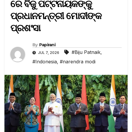
ରେ ବିଜୁ ପଟ୍ଟନାୟକଙ୍କୁ
ପ୍ରଧାନମନ୍ତ୍ରୀ ମୋଦୀଙ୍କ
ପ୍ରଶଂସା
By
Papirani
#Biju Patnaik
,
JUL 7, 2026
#Indonesia
,
#narendra modi