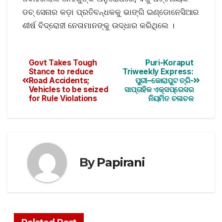
ଡଚ୍ ସେନାର କଡ଼ା ପ୍ରତିବନ୍ଧକକୁ ଭାଙ୍ଗି ଇଣ୍ଡୋନେସିଆର
ଶୀର୍ଷ ବିଦ୍ରୋହୀ ନେତାମାନଙ୍କୁ ଉଦ୍ଧାର କରିଥିଲେ ।
Govt Takes Tough
Puri-Koraput
Stance to reduce
Triweekly Express:
Road Accidents;
ପୁରୀ–କୋରାପୁଟ ତ୍ରି-
Vehicles to be seized
ସାପ୍ତାହିକ ଏକ୍ସପ୍ରେସର
for Rule Violations
ନିୟମିତ ଚଳାଚଳ
By
Papirani