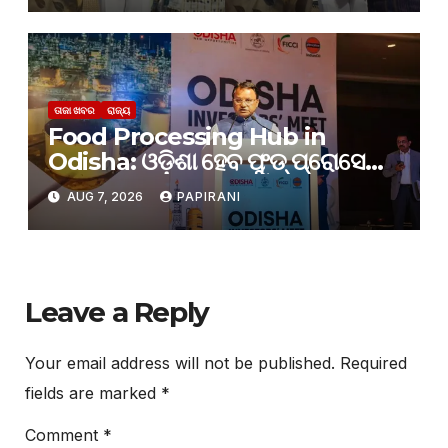
ତାଜା ଖବର
ରାଜ୍ୟ
Food Processing Hub in
Odisha: ଓଡ଼ିଶା ହେବ ଫୁଡ୍‌ ପ୍ରୋସେସିଂ
ହବ୍‌: ମୁଖ୍ୟମନ୍ତ୍ରୀ ମୋହନ ମାଝୀ
AUG 7, 2026
PAPIRANI
Leave a Reply
Your email address will not be published.
Required
fields are marked
*
Comment
*