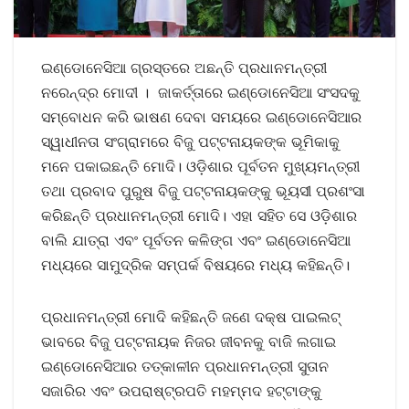
ଇଣ୍ଡୋନେସିଆ ଗ୍ରସ୍ତରେ ଅଛନ୍ତି ପ୍ରଧାନମନ୍ତ୍ରୀ
ନରେନ୍ଦ୍ର ମୋଦୀ । ଜାକର୍ତ୍ତାରେ ଇଣ୍ଡୋନେସିଆ ସଂସଦକୁ
ସମ୍ବୋଧନ କରି ଭାଷଣ ଦେବା ସମୟରେ ଇଣ୍ଡୋନେସିଆର
ସ୍ୱାଧୀନତା ସଂଗ୍ରାମରେ ବିଜୁ ପଟ୍ଟନାୟକଙ୍କ ଭୂମିକାକୁ
ମନେ ପକାଇଛନ୍ତି ମୋଦି। ଓଡ଼ିଶାର ପୂର୍ବତନ ମୁଖ୍ୟମନ୍ତ୍ରୀ
ତଥା ପ୍ରବାଦ ପୁରୁଷ ବିଜୁ ପଟ୍ଟନାୟକଙ୍କୁ ଭୂୟସୀ ପ୍ରଶଂସା
କରିଛନ୍ତି ପ୍ରଧାନମନ୍ତ୍ରୀ ମୋଦି। ଏହା ସହିତ ସେ ଓଡ଼ିଶାର
ବାଲି ଯାତ୍ରା ଏବଂ ପୂର୍ବତନ କଳିଙ୍ଗ ଏବଂ ଇଣ୍ଡୋନେସିଆ
ମଧ୍ୟରେ ସାମୁଦ୍ରିକ ସମ୍ପର୍କ ବିଷୟରେ ମଧ୍ୟ କହିଛନ୍ତି।
ପ୍ରଧାନମନ୍ତ୍ରୀ ମୋଦି କହିଛନ୍ତି ଜଣେ ଦକ୍ଷ ପାଇଲଟ୍
ଭାବରେ ବିଜୁ ପଟ୍ଟନାୟକ ନିଜର ଜୀବନକୁ ବାଜି ଲଗାଇ
ଇଣ୍ଡୋନେସିଆର ତତ୍କାଳୀନ ପ୍ରଧାନମନ୍ତ୍ରୀ ସୁତାନ
ସଜାରିର ଏବଂ ଉପରାଷ୍ଟ୍ରପତି ମହମ୍ମଦ ହଟ୍ଟାଙ୍କୁ