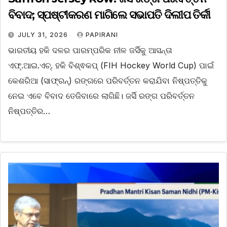
ବିବାଦ; ସ୍ପଷ୍ଟୀକରଣ ମାଗିଲେ ସଭାପତି ଦିଲୀପ ତିର୍କୀ
JULY 31, 2026
PAPIRANI
ଭାରତୀୟ ହକି ଦଳର ପାରମ୍ପରିକ ନୀଳ ଜର୍ସିକୁ ଆସନ୍ତା
ଏଫ୍.ଆଇ.ଏଚ୍. ହକି ବିଶ୍ଵକପ୍ (FIH Hockey World Cup) ପାଇଁ
କେଶରିଆ (ସାଫ୍ରନ୍) ରଙ୍ଗରେ ପରିବର୍ତ୍ତନ କରାଯିବା ନିଷ୍ପତ୍ତିକୁ
ନେଇ ଏବେ ବିବାଦ ତେଜିବାରେ ଲାଗିଛି। ଜର୍ସି ରଙ୍ଗ ପରିବର୍ତ୍ତନ
ନିଷ୍ପତ୍ତିର…