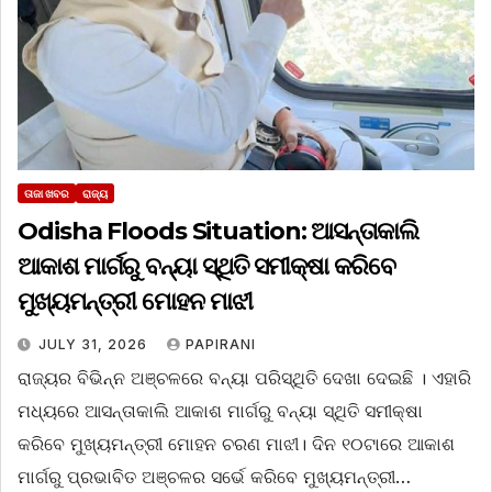
ତାଜା ଖବର
ରାଜ୍ୟ
Odisha Floods Situation: ଆସନ୍ତାକାଲି
ଆକାଶ ମାର୍ଗରୁ ବନ୍ୟା ସ୍ଥିତି ସମୀକ୍ଷା କରିବେ
ମୁଖ୍ୟମନ୍ତ୍ରୀ ମୋହନ ମାଝୀ
JULY 31, 2026
PAPIRANI
ରାଜ୍ୟର ବିଭିନ୍ନ ଅଞ୍ଚଳରେ ବନ୍ୟା ପରିସ୍ଥିତି ଦେଖା ଦେଇଛି । ଏହାରି
ମଧ୍ୟରେ ଆସନ୍ତାକାଲି ଆକାଶ ମାର୍ଗରୁ ବନ୍ୟା ସ୍ଥିତି ସମୀକ୍ଷା
କରିବେ ମୁଖ୍ୟମନ୍ତ୍ରୀ ମୋହନ ଚରଣ ମାଝୀ। ଦିନ ୧୦ଟାରେ ଆକାଶ
ମାର୍ଗରୁ ପ୍ରଭାବିତ ଅଞ୍ଚଳର ସର୍ଭେ କରିବେ ମୁଖ୍ୟମନ୍ତ୍ରୀ…