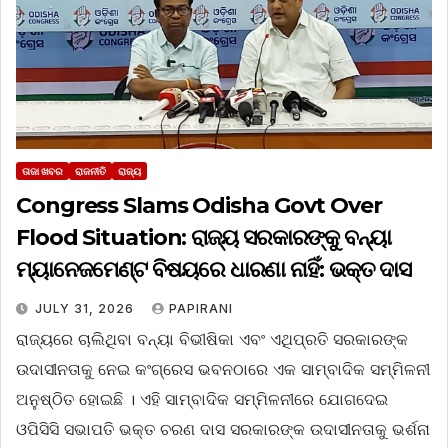
ତାଜା ଖବର
ରାଜନୀତି
ରାଜ୍ୟ
Congress Slams Odisha Govt Over
Flood Situation: ରାଜ୍ୟ ସରକାରଙ୍କୁ ବନ୍ୟା
ମ୍ୟାନେଜମେଣ୍ଟ ବିଷୟରେ ଧାରଣା ନାହିଁ: ଭକ୍ତ ଦାସ
JULY 31, 2026
PAPIRANI
ରାଜ୍ୟରେ ଚାଲିଥିବା ବନ୍ୟା ବିଭୀଷିକା ଏବଂ ଏଥିପ୍ରତି ସରକାରଙ୍କ
ଉଦାସୀନତାକୁ ନେଇ କଂଗ୍ରେସ ଭବନଠାରେ ଏକ ସାମ୍ବାଦିକ ସମ୍ମିଳନୀ
ଅନୁଷ୍ଠିତ ହୋଇଛି । ଏହି ସାମ୍ବାଦିକ ସମ୍ମିଳନୀରେ ଯୋଗଦେଇ
ଓପିସିସି ସଭାପତି ଭକ୍ତ ଚରଣ ଦାସ ସରକାରଙ୍କ ଉଦାସୀନତାକୁ ଭର୍ଶନା