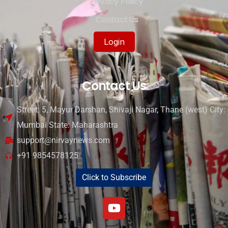
Privacy Policy
Contact Us
Login
Contact Us
Street: 5, Mayur Darshan, Shivaji Nagar, Thane (west) City:
Mumbai State: Maharashtra
support@nirvaynews.com
+91 9854578125
Click to Subscribe