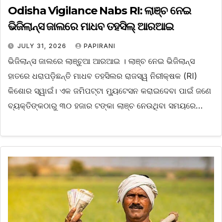
Odisha Vigilance Nabs RI: ଲାଞ୍ଚ ନେଇ
ଭିଜିଲାନ୍ସ ଜାଲରେ ମାଧବ ତହସିଲ୍ ଆରଆଇ
JULY 31, 2026
PAPIRANI
ଭିଜିଲାନ୍ସ ଜାଲରେ ଲାଞ୍ଚୁଆ ଆରଆଇ । ଲାଞ୍ଚ ନେଇ ଭିଜିଲାନ୍ସ
ହାତରେ ଧରାପଡ଼ିଛନ୍ତି ମାଧବ ତହସିଲର ରାଜସ୍ୱ ନିରୀକ୍ଷକ (RI)
କିଶୋର ସ୍ୱାଇଁ। ଏକ ଜମିପଟ୍ଟା ମ୍ୟୁଟେସନ କରାଇଦେବା ପାଇଁ ଜଣେ
ବ୍ୟକ୍ତିଙ୍କଠାରୁ ୩୦ ହଜାର ଟଙ୍କା ଲାଞ୍ଚ ନେଉଥିବା ସମୟରେ…