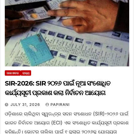
ତାଜା ଖବର
ରାଜ୍ୟ
SIR-2026: SIR ୨୦୨୬ ପାଇଁ ନୂଆ ସଂଶୋଧିତ
କାର୍ଯ୍ୟସୂଚୀ ପ୍ରକାଶ କଲା ନିର୍ବାଚନ ଆୟୋଗ
JULY 31, 2026
PAPIRANI
ଓଡ଼ିଶାରେ ଚାଲିଥିବା ସ୍ୱତନ୍ତ୍ର ସଦନ ସଂଶୋଧନ (SIR)-୨୦୨୬ ପାଇଁ
ଭାରତ ନିର୍ବାଚନ ଆୟୋଗ (ECI) ଏକ ସଂଶୋଧିତ କାର୍ଯ୍ୟସୂଚୀ ପ୍ରକାଶ
କରିଛନ୍ତି। ଭୋଟର ତାଲିକା ପାଇଁ ୧ ଜୁଲାଇ ୨୦୨୬କୁ ଯୋଗ୍ୟତା