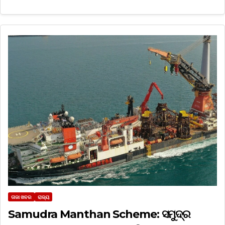
ତାଜା ଖବର
ରାଜ୍ୟ
Samudra Manthan Scheme: ସମୁଦ୍ର