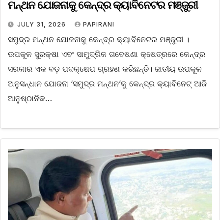
ମନ୍ଥନ ଯୋଜନାକୁ କେନ୍ଦ୍ର କ୍ୟାବିନେଟର ମଞ୍ଜୁରୀ
JULY 31, 2026
PAPIRANI
ସମୁଦ୍ର ମନ୍ଥନ ଯୋଜନାକୁ କେନ୍ଦ୍ର କ୍ୟାବିନେଟର ମଞ୍ଜୁରୀ ।
ଉପକୂଳ ସୁରକ୍ଷା ଏବଂ ସାମୁଦ୍ରିକ ଗବେଷଣା କ୍ଷେତ୍ରରେ କେନ୍ଦ୍ର
ସରକାର ଏକ ବଡ଼ ପଦକ୍ଷେପ ଗ୍ରହଣ କରିଛନ୍ତି। ଜାତୀୟ ଉପକୂଳ
ଅନୁସନ୍ଧାନ ଯୋଜନା ‘ସମୁଦ୍ର ମନ୍ଥନ’କୁ କେନ୍ଦ୍ର କ୍ୟାବିନେଟ୍‌ ଆଜି
ଆନୁଷ୍ଠାନିକ…