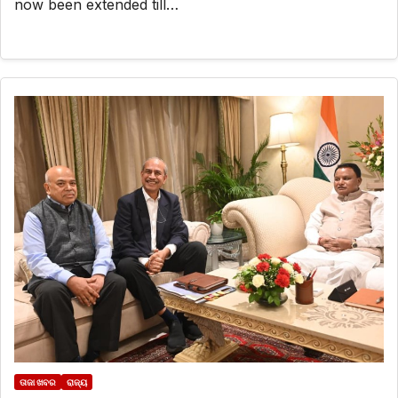
now been extended till…
ତାଜା ଖବର
ରାଜ୍ୟ