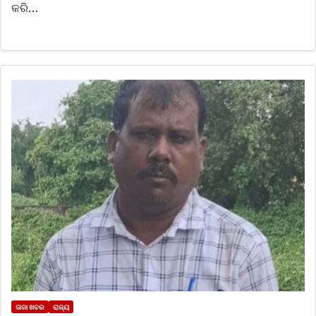
କରି…
ତାଜା ଖବର
ରାଜ୍ୟ