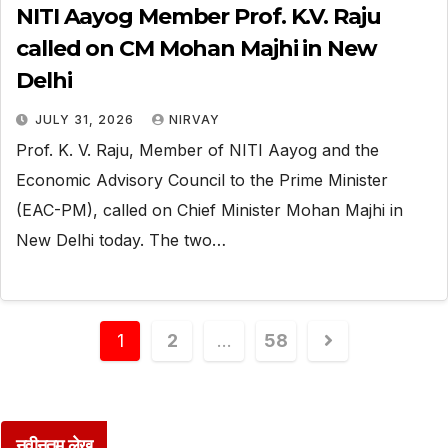
NITI Aayog Member Prof. K.V. Raju
called on CM Mohan Majhi in New
Delhi
JULY 31, 2026
NIRVAY
Prof. K. V. Raju, Member of NITI Aayog and the
Economic Advisory Council to the Prime Minister
(EAC-PM), called on Chief Minister Mohan Majhi in
New Delhi today. The two…
1
2
…
58
नवीनतम लेख