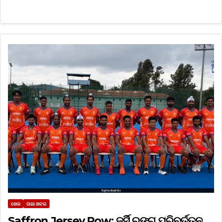
ଖେଳ
ତାଜା ଖବର
Saffron Jersey Row: ଜର୍ସି ରଙ୍ଗ ପରିବର୍ତ୍ତନ