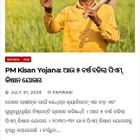
ତାଜା ଖବର
ଦେଶ
PM Kisan Yojana: ଆଉ ୫ ବର୍ଷ ବଢିଲା ପିଏମ୍
କିଷାନ ଯୋଜନା
JULY 31, 2026
PAPIRANI
ଦେଶର ଚାଷୀଙ୍କ ପାଇଁ କେନ୍ଦ୍ର କ୍ୟାବିନେଟ୍‌ ଏକ ବଡ଼ ଏବଂ
ଗୁରୁତ୍ୱପୂର୍ଣ୍ଣ ନିଷ୍ପତ୍ତି ଗ୍ରହଣ କରିଛନ୍ତି । ଆଉ ୫ ବର୍ଷ ବଢିଲା
ପିଏମ୍ କିଷାନ ଯୋଜନା । ୨୦୩୦-୩୧ ଯାଏ ପିଏମ୍ କିଷାନ ଯୋଜନାକୁ
ବୃଦ୍ଧି କରାଯାଇଛି । ବର୍ଦ୍ଧିତ…