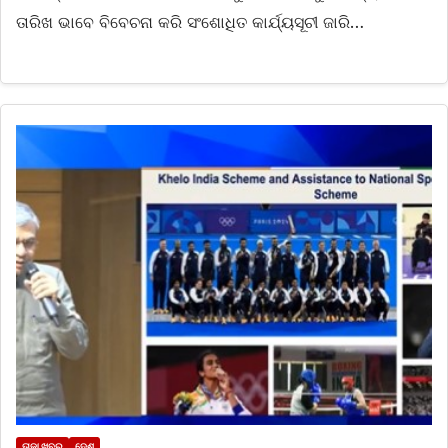
ତାରିଖ ଭାବେ ବିବେଚନା କରି ସଂଶୋଧିତ କାର୍ଯ୍ୟସୂଚୀ ଜାରି…
ତାଜା ଖବର
ଦେଶ