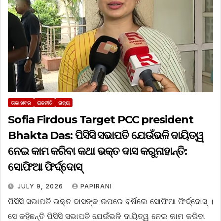
ତାଜା ଖବର
ରାଜନୀତି
ରାଜ୍ୟ
Sofia Firdous Target PCC president
Bhakta Das: ପିସିସି ସଭାପତି ଯେଉଁଭଳି ଦାୟିତ୍ୱ
ନେଇ କାମ କରିବା କଥା ଭକ୍ତ ଦାସ କରୁନାହାନ୍ତି:
ସୋଫିଆ ଫିର୍ଦ୍ଦୋସ୍‌
JULY 9, 2026
PAPIRANI
ପିସିସି ସଭାପତି ଭକ୍ତ ଦାସଙ୍କ ଉପରେ ବର୍ଷିଲେ ସୋଫିଆ ଫିର୍ଦ୍ଦୋସ୍‌ ।
ସେ କହିଛନ୍ତି ପିସିସି ସଭାପତି ଯେଉଁଭଳି ଦାୟିତ୍ୱ ନେଇ କାମ କରିବା