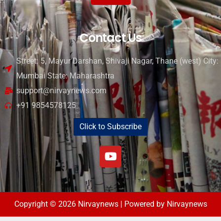
Contact Us
Street: 5, Mayur Darshan, Shivaji Nagar, Thane (west) City:
Mumbai State: Maharashtra
support@nirvaynews.com
+91 9854578125
Click to Subscribe
Copyright © 2026 Nirvaynews | Powered by Nirvaynews