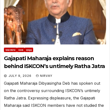
ତାଜା ଖବର
ଦେଶ
ରାଜ୍ୟ
Gajapati Maharaja explains reason
behind ISKCON’s untimely Ratha Jatra
JULY 9, 2026
NIRVAY
Gajapati Maharaja Dibyasingha Deb has spoken out
on the controversy surrounding ISKCON’s untimely
Ratha Jatra. Expressing displeasure, the Gajapati
Maharaja said ISKCON members have not studied the