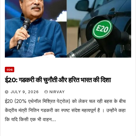
ଦେଶ
ई20: गडकरी की चुनौती और हरित भारत की दिशा
JULY 9, 2026
NIRVAY
ई20 (20% एथेनॉल मिश्रित पेट्रोल) को लेकर चल रही बहस के बीच
केंद्रीय मंत्री नितिन गडकरी का स्पष्ट संदेश महत्वपूर्ण है । उन्होंने कहा
कि यदि किसी एक भी वाहन…