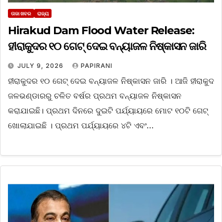
ତାଜା ଖବର
ରାଜ୍ୟ
Hirakud Dam Flood Water Release:
ହୀରାକୁଦର ୧୦ ଗେଟ୍ ଦେଇ ବନ୍ୟାଜଳ ନିଷ୍କାସନ ଜାରି
JULY 9, 2026
PAPIRANI
ହୀରାକୁଦର ୧୦ ଗେଟ୍ ଦେଇ ବନ୍ୟାଜଳ ନିଷ୍କାସନ ଜାରି । ଆଜି ହୀରାକୁଦ
ଜଳଭଣ୍ଡାରରୁ ଚଳିତ ବର୍ଷର ପ୍ରଥମ ବନ୍ୟାଜଳ ନିଷ୍କାସନ
କରାଯାଇଛି। ପ୍ରଥମ ଦିନରେ ଦୁଇଟି ପର୍ଯ୍ୟାୟରେ ମୋଟ ୧୦ଟି ଗେଟ୍
ଖୋଲାଯାଇଛି । ପ୍ରଥମ ପର୍ଯ୍ୟାୟରେ ୪ଟି ଏବଂ…