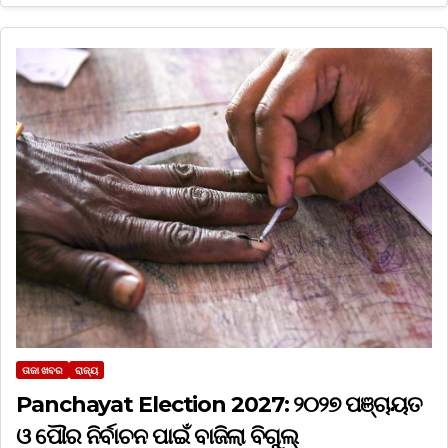
ତାଜା ଖବର
ରାଜ୍ୟ
Panchayat Election 2027: ୨୦୨୭ ପଞ୍ଚାୟତ
ଓ ପୌର ନିର୍ବାଚନ ପାଇଁ ବାଜିଲା ବିଗୁଲ୍‌