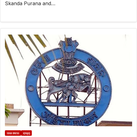
Skanda Purana and…
ତାଜା ଖବର
ରାଜ୍ୟ