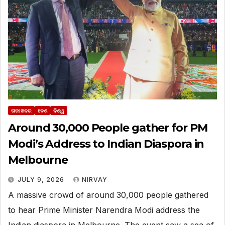
ତାଜା ଖବର
ଦେଶ
ବିଶ୍ୱ
Around 30,000 People gather for PM
Modi’s Address to Indian Diaspora in
Melbourne
JULY 9, 2026
NIRVAY
A massive crowd of around 30,000 people gathered
to hear Prime Minister Narendra Modi address the
Indian diaspora in Melbourne. The event saw a sea of