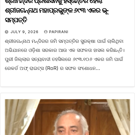
ଶ୍ରୀମନ୍ଦିର ପ୍ରଶାସନକୁ ହସ୍ତାନ୍ତର ହେଲା
ଶ୍ରୀଜଗନ୍ନାଥ ମହାପ୍ରଭୁଙ୍କ ୬୯୩ ଏକର ଭୂ-
ସମ୍ପତ୍ତି
JULY 9, 2026
PAPIRANI
ଶ୍ରୀଜଗନ୍ନାଥ ମନ୍ଦିରର ଜମି ସମ୍ପତ୍ତିର ସୁରକ୍ଷା ପାଇଁ ଚାଲିଥିବା
ଅଭିଯାନରେ ଓଡ଼ିଶା ସରକାର ଆଉ ଏକ ସଫଳତା ହାସଲ କରିଛନ୍ତି।
ପୁରୀ ଜିଲ୍ଲାର ସତ୍ୟବାଦୀ ତହସିଲରେ ୬୯୩.୧୦୬ ଏକର ଜମି ପାଇଁ
ରେକର୍ଡ ଅଫ୍ ରାଇଟ୍ସ (RoR) ର ସଫଳ ସଂଶୋଧନ…