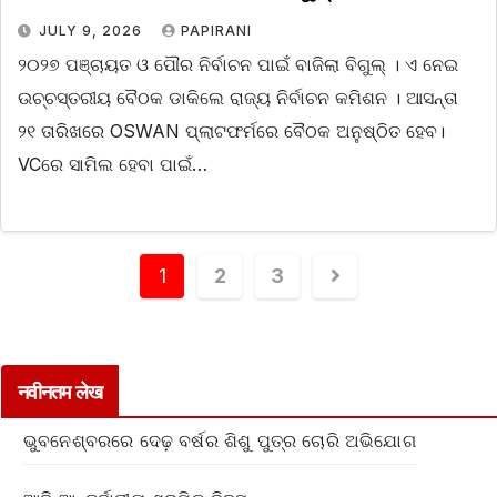
JULY 9, 2026
PAPIRANI
୨୦୨୭ ପଞ୍ଚାୟତ ଓ ପୌର ନିର୍ବାଚନ ପାଇଁ ବାଜିଲା ବିଗୁଲ୍‌ । ଏ ନେଇ
ଉଚ୍ଚସ୍ତରୀୟ ବୈଠକ ଡାକିଲେ ରାଜ୍ୟ ନିର୍ବାଚନ କମିଶନ । ଆସନ୍ତା
୨୧ ତାରିଖରେ OSWAN ପ୍ଲାଟଫର୍ମରେ ବୈଠକ ଅନୁଷ୍ଠିତ ହେବ।
VCରେ ସାମିଲ ହେବା ପାଇଁ…
1
2
3
नवीनतम लेख
ଭୁବନେଶ୍ବରରେ ଦେଢ଼ ବର୍ଷର ଶିଶୁ ପୁତ୍ର ଚୋରି ଅଭିଯୋଗ