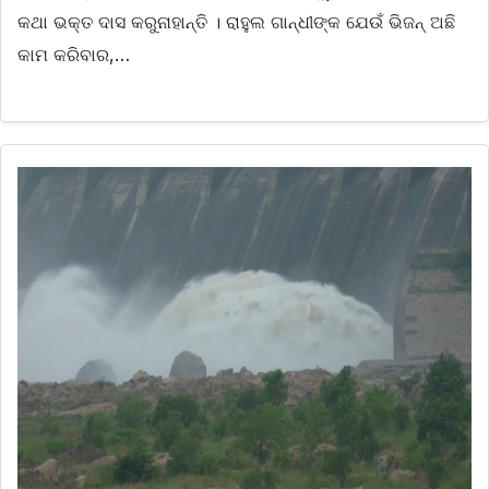
କଥା ଭକ୍ତ ଦାସ କରୁନାହାନ୍ତି । ରାହୁଲ ଗାନ୍ଧୀଙ୍କ ଯେଉଁ ଭିଜନ୍‌ ଅଛି
କାମ କରିବାର,…