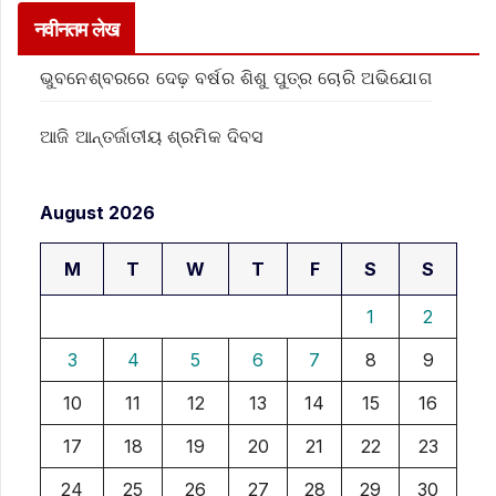
नवीनतम लेख
ଭୁବନେଶ୍ବରରେ ଦେଢ଼ ବର୍ଷର ଶିଶୁ ପୁତ୍ର ଚୋରି ଅଭିଯୋଗ
ଆଜି ଆନ୍ତର୍ଜାତୀୟ ଶ୍ରମିକ ଦିବସ
August 2026
M
T
W
T
F
S
S
1
2
3
4
5
6
7
8
9
10
11
12
13
14
15
16
17
18
19
20
21
22
23
24
25
26
27
28
29
30