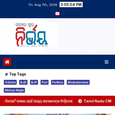
3:05:05 PM
Fri. Aug 7th, 2026
Top Tags
Odisha
BJD
BJP
Puri
Politics
Bhubaneswar
Mohan Majhi
 ପାଇଁ ରାଜ୍ୟ ସରକାରଙ୍କ ନିର୍ଦ୍ଦେଶ
Tamil Nadu CM’s Wife Withdraws