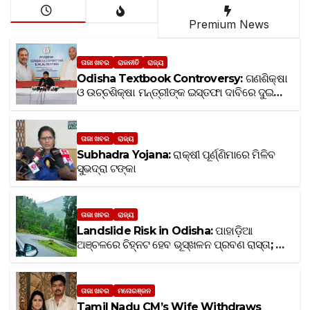
Premium News
ତାଜା ଖବର
ରାଜନୀତି
ରାଜ୍ୟ
Odisha Textbook Controversy: ଗଣଶିକ୍ଷା
ଓ ଉଚ୍ଚଶିକ୍ଷା ମନ୍ତ୍ରୀଙ୍କ ଇସ୍ତଫା ଦାବିରେ ଦୁଇ
ଦିନିଆ ଅହରାତ୍ର ଧାରଣା ଦେବ ଛାତ୍ର କଂଗ୍ରେସ
ତାଜା ଖବର
ରାଜ୍ୟ
Subhadra Yojana: ରାକ୍ଷୀ ପୂର୍ଣ୍ଣିମାରେ ମିଳିବ
ସୁଭଦ୍ରା ଟଙ୍କା
ତାଜା ଖବର
ରାଜ୍ୟ
Landslide Risk in Odisha: ପାହାଡ଼ିଆ
ଅଞ୍ଚଳରେ ଚିହ୍ନଟ ହେବ ଭୂସ୍ଖଳନ ପ୍ରବଣ ରାସ୍ତା; ୭
ଦିନରେ ରିପୋର୍ଟ ଦାଖଲ ପାଇଁ ରାଜ୍ୟ ସରକାରଙ୍କ
ନିର୍ଦ୍ଦେଶ
ତାଜା ଖବର
ମନୋରଞ୍ଜନ
Tamil Nadu CM’s Wife Withdraws