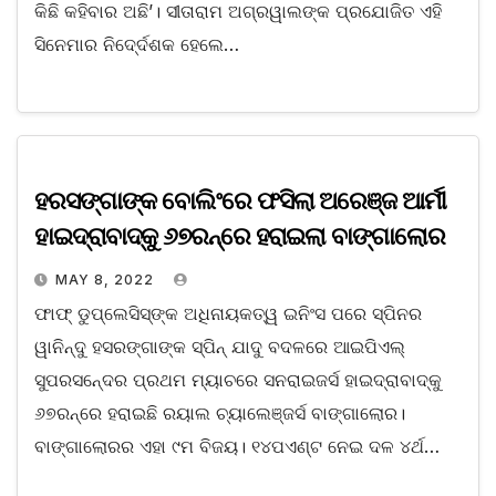
କିଛି କହିବାର ଅଛି’। ସୀତାରାମ ଅଗ୍ରୱାଲଙ୍କ ପ୍ରଯୋଜିତ ଏହି
ସିନେମାର ନିଦେ୍ର୍ଦଶକ ହେଲେ…
ହରସଙ୍ଗାଙ୍କ ବୋଲିଂରେ ଫସିଲା ଅରେଞ୍ଜ ଆର୍ମୀ
ହାଇଦ୍ରାବାଦ୍କୁ ୬୭ରନ୍ରେ ହରାଇଲା ବାଙ୍ଗାଲୋର
MAY 8, 2022
ଫାଫ୍ ଡୁପ୍ଲେସିସ୍ଙ୍କ ଅଧିନାୟକତ୍ୱ ଇନିଂସ ପରେ ସ୍ପିନର
ୱାନିନ୍ଦୁ ହସରଙ୍ଗାଙ୍କ ସ୍ପିନ୍ ଯାଦୁ ବଦଳରେ ଆଇପିଏଲ୍
ସୁପରସନେ୍ଦର ପ୍ରଥମ ମ୍ୟାଚରେ ସନରାଇଜର୍ସ ହାଇଦ୍ରାବାଦ୍କୁ
୬୭ରନ୍ରେ ହରାଇଛି ରୟାଲ ଚ୍ୟାଲେଞ୍ଜର୍ସ ବାଙ୍ଗାଲୋର।
ବାଙ୍ଗାଲୋରର ଏହା ୯ମ ବିଜୟ। ୧୪ପଏଣ୍ଟ ନେଇ ଦଳ ୪ର୍ଥ…