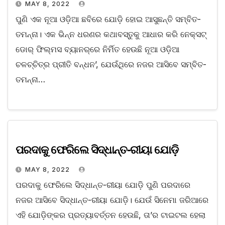
MAY 8, 2022
ପୁଣି ଏକ ନୂଆ ଓଡ଼ିଆ ଛବିରେ ଯୋଡ଼ି ହୋଇ ଆସୁଛନ୍ତି ସମ୍ବିତ-
ତମନ୍ନା। ଏକ ଭିନ୍ନ ଧରଣର କଥାବସ୍ତୁକୁ ଆଧାର କରି ନେକ୍ସଟ୍‌
ଡୋର୍‌ ଫିଲ୍ମସ ବ୍ୟାନର୍‌ରେ ନିର୍ମିତ ହେଉଛି ନୂଆ ଓଡ଼ିଆ
ଚଳଚ୍ଚିତ୍ର ପ୍ରୀତି ବନ୍ଧନ’, ଯେଉଁଥିରେ ନଜର ଆସିବେ ସମ୍ବିତ-
ତମନ୍ନା…
ପରଦାକୁ ଫେରିଲେ ସିଦ୍ଧାନ୍ତ-ରୀୟା ଯୋଡ଼ି
MAY 8, 2022
ପରଦାକୁ ଫେରିଲେ ସିଦ୍ଧାନ୍ତ-ରୀୟା ଯୋଡ଼ି ପୁଣି ପରଦାରେ
ନଜର ଆସିବେ ସିଦ୍ଧାନ୍ତ-ରୀୟା ଯୋଡ଼ି। ଯେଉଁ ସିନେମା ଜରିଆରେ
ଏହି ଯୋଡ଼ିଙ୍କର ପ୍ରତ୍ୟାବର୍ତ୍ତନ ହେଉଛି, ତା’ର ଟାଇଟଲ ହେଲା