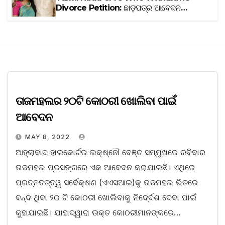
Divorce Petition: ଛାଡ଼ପତ୍ର ଆବେଦନ
ପ୍ରତ୍ୟାହାର କଲେ ତାମିଲନାଡୁ ମୁଖ୍ୟମନ୍ତ୍ରୀ
ବିଜୟଙ୍କ ପତ୍ନୀ ସଙ୍ଗୀତା
ତାଜମହଲର ୨୦ଟି କୋଠରୀ ଖୋଲିବା ପାଇଁ
ଆବେଦନ
MAY 8, 2022
ଆହ୍ଲାବାଦ ହାଇକୋର୍ଟର ଲକ୍ଷ୍ନୌ ବେଞ୍ଚ ସମ୍ମୁଖରେ ରବିବାର
ତାଜମହଲ ପ୍ରସଙ୍ଗରେ ଏକ ଆବେଦନ କରାଯାଇଛି। ଏଥିରେ
ପ୍ରତ୍ନତତ୍ତ୍ୱ ସର୍ବେକ୍ଷଣ (ଏଏସଆଇ)କୁ ତାଜମହଲ ଭିତରେ
ବନ୍ଦ ଥିବା ୨୦ ଟି କୋଠରୀ ଖୋଲିବାକୁ ନିଦେ୍ର୍ଦଶ ଦେବା ପାଇଁ
କୁହାଯାଇଛି। ଯାହାଦ୍ୱାରା ଉକ୍ତ କୋଠରୀମାନଙ୍କରେ…