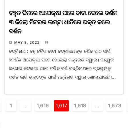
ବହୁତ ଦିନରେ ଅପେକ୍ଷା ପରେ ବାବା ଦେଲେ ଦର୍ଶନ
୩ କିଲୋ ମିଟରର ଲମ୍ବା ଧାଡିରେ ଭକ୍ତ କଲେ
ଦର୍ଶନ
MAY 8, 2022
ବଦ୍ରିନାଥ : ବହୁ ଚର୍ଚିତ ବାବା ବଦ୍ରୀନାଥଙ୍କ ଶୈବ ପୀଠ ଦୀର୍ଘ
୨ବର୍ଷର ଅପେକ୍ଷା ପରେ ଖୋଲିଲା ମନ୍ଦିରର ଦ୍ୱାର। ବିଶ୍ୱର
କରୋନା କଟକଣା ପରେ ଚଳିତ ବର୍ଷ ବଦ୍ରିନାଥରେ ପ୍ରଭୁଙ୍କୁ
ଦର୍ଶନ ଲାଗି ଭକ୍ତଙ୍କ ପାଇଁ ମନ୍ଦିରର ଦ୍ୱାର ଖୋଲାଯାଇଛି।…
1
…
1,616
1,617
1,618
…
1,673