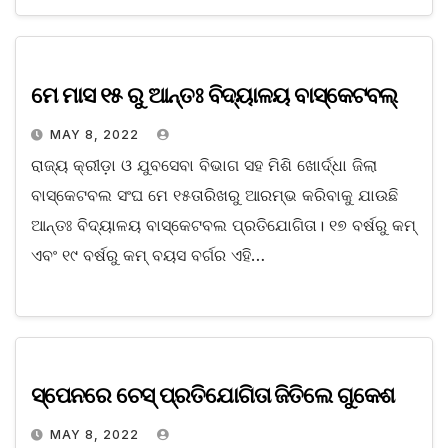
ମେ ମାସ ୧୫ ରୁ ଆନ୍ତଃ ବିଦ୍ୟାଳୟ ବାସ୍କେଟବଲ୍‌
MAY 8, 2022
ରାଜ୍ୟ କ୍ରୀଡ଼ା ଓ ଯୁବସେବା ବିଭାଗ ସହ ମିଶି ଖୋର୍ଦ୍ଧା ଜିଲା
ବାସ୍କେଟବଲ ସଂଘ ମେ ୧୫ତାରିଖରୁ ଆରମ୍ଭ କରିବାକୁ ଯାଉଛି
ଆନ୍ତଃ ବିଦ୍ୟାଳୟ ବାସ୍କେଟବଲ ପ୍ରତିଯୋଗିତା। ୧୭ ବର୍ଷରୁ କମ୍‌
ଏବଂ ୧୯ ବର୍ଷରୁ କମ୍‌ ବୟସ ବର୍ଗର ଏହି…
ସ୍ପେନରେ ଚେସ୍‌ ପ୍ରତିଯୋଗିତା ଜିତିଲେ ଗୁକେଶ
MAY 8, 2022