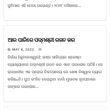
ଦୁନିଆର ଏହି ମେଗା ଇଭେଣ୍ଟ। ୨୦୧୮ ମସିହାରେ…
ଆର ପାରିରେ ପଦ୍ମଶ୍ରୀ ରଜତ କର
MAY 8, 2022
ନିର୍ଭୟ (ଭୁବନେଶ୍ୱର): ଭଞ୍ଜ ସାହିତ୍ୟର ଶ୍ରେଷ୍ଠ
ବ୍ୟାଖ୍ୟାକାର ପଦ୍ମଶ୍ରୀ ରଜତ କର ଏବେ ପରଲୋକ ଘଟିଛି। ସେ
ରାଜଧାନୀର ଏକ ଘରୋଇ ଚିକତ୍ସାଳୟ ରେ ଶେଷ ନିଶ୍ୱାସ ତ୍ୟାଗ
କରିଛନ୍ତି। ପୁଅ ରଂଜିତ ଦେଇଥିବା ବାର୍ତା ମୁତାବକ ହୃଦଘାତରେ
ତାଙ୍କର ପରଲୋକ…