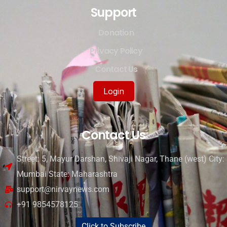
Support
Donation
Privacy Policy
Contact Us
Login
Contact Us
Street: 5, Mayur Darshan, Shivaji Nagar, Thane (west) City:
Mumbai State: Maharashtra
support@nirvaynews.com
+91 9854578125
Click to Subscribe