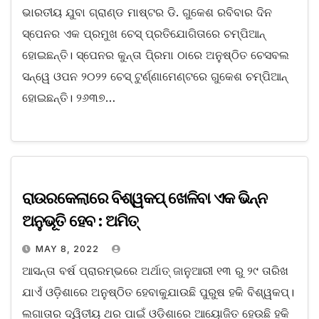
ଭାରତୀୟ ଯୁବା ଗ୍ରାଣ୍ଡ ମାଷ୍ଟର ଡି. ଗୁକେଶ ରବିବାର ଦିନ
ସ୍ପେନର ଏକ ପ୍ରମୁଖ ଚେସ୍‌ ପ୍ରତିଯୋଗିତାରେ ଚମ୍ପିଆନ୍‌
ହୋଇଛନ୍ତି। ସ୍ପେନର କୁନ୍ତା ପି୍ରମା ଠାରେ ଅନୁଷ୍ଠିତ ଚେସବଲ
ସନ୍‌ୱେ ଓପନ ୨୦୨୨ ଚେସ୍‌ ଟୁର୍ଣ୍ଣାମେଣ୍ଟରେ ଗୁକେଶ ଚମ୍ପିଆନ୍‌
ହୋଇଛନ୍ତି। ୨୬୩୭…
ରାଉରକେଲାରେ ବିଶ୍ୱକପ୍‌ ଖେଳିବା ଏକ ଭିନ୍ନ
ଅନୁଭୂତି ହେବ : ଅମିତ୍‌
MAY 8, 2022
ଆସନ୍ତା ବର୍ଷ ପ୍ରାରମ୍ଭରେ ଅର୍ଥାତ୍‌ ଜାନୁଆରୀ ୧୩ ରୁ ୨୯ ତାରିଖ
ଯାଏଁ ଓଡ଼ିଶାରେ ଅନୁଷ୍ଠିତ ହେବାକୁଯାଉଛି ପୁରୁଷ ହକି ବିଶ୍ୱକପ୍‌।
ଲଗାତାର ଦ୍ୱିତୀୟ ଥର ପାଇଁ ଓଡ଼ିଶାରେ ଆୟୋଜିତ ହେଉଛି ହକି