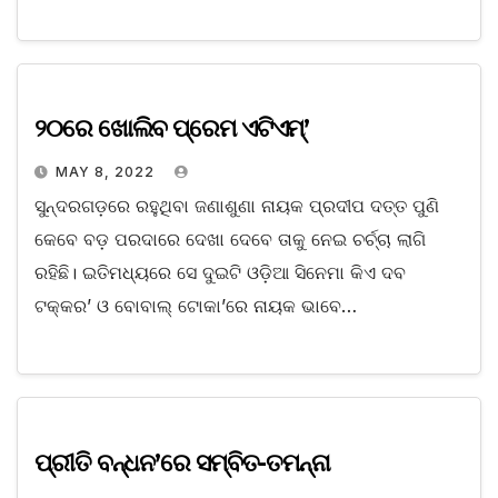
୨୦ରେ ଖୋଲିବ ପ୍ରେମ ଏଟିଏମ୍‌’
MAY 8, 2022
ସୁନ୍ଦରଗଡ଼ରେ ରହୁଥିବା ଜଣାଶୁଣା ନାୟକ ପ୍ରଦୀପ ଦତ୍ତ ପୁଣି
କେବେ ବଡ଼ ପରଦାରେ ଦେଖା ଦେବେ ତାକୁ ନେଇ ଚର୍ଚ୍ଚା ଲାଗି
ରହିଛି। ଇତିମଧ୍ୟରେ ସେ ଦୁଇଟି ଓଡ଼ିଆ ସିନେମା କିଏ ଦବ
ଟକ୍କର’ ଓ ବୋବାଲ୍‌ ଟୋକା’ରେ ନାୟକ ଭାବେ…
ପ୍ରୀତି ବନ୍ଧନ’ରେ ସମ୍ବିତ-ତମନ୍ନା