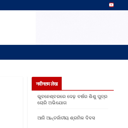
नवीनतम लेख
ଭୁବନେଶ୍ବରରେ ଦେଢ଼ ବର୍ଷର ଶିଶୁ ପୁତ୍ର
ଚୋରି ଅଭିଯୋଗ
ଆଜି ଆନ୍ତର୍ଜାତୀୟ ଶ୍ରମିକ ଦିବସ