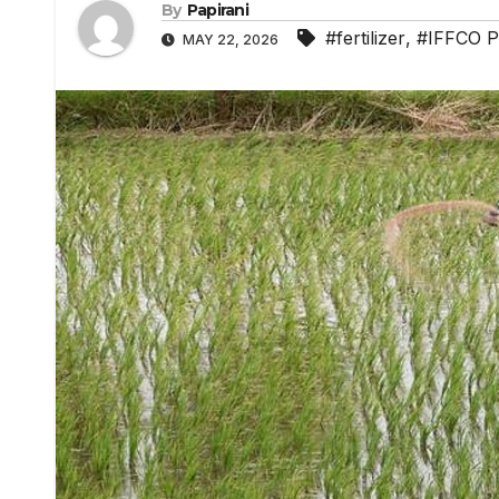
By
Papirani
#fertilizer
,
#IFFCO P
MAY 22, 2026