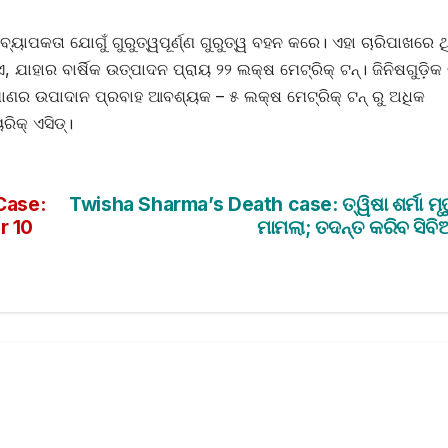
 ବ୍ୟାପକତା ଯୋଗୁଁ ଗୁରୁତ୍ୱପୂର୍ଣ୍ଣ ଗୁରୁତ୍ୱ ବହନ କରେ। ଏହା ଚାରିପାଖରେ ଥ
ଯାହାର ବାର୍ଷିକ ଉତ୍ପାଦନ ପ୍ରାୟ ୨୨ ଲକ୍ଷ ମେଟ୍ରିକ୍ ଟନ୍। ଜିନିଷଗୁଡ଼ିକ 
ପରିମାଣର ଉପାଦାନ ପ୍ରବାହ ଆବଶ୍ୟକ – ୫ ଲକ୍ଷ ମେଟ୍ରିକ୍ ଟନ୍ ରୁ ଅଧିକ
ିକ୍ ଏସିଡ୍।
Case:
Twisha Sharma’s Death case: ତ୍ୱିଷା ଶର୍ମା ମୃତ
r 10
ମାମଲା; ତଦନ୍ତ କରିବ ସିବ