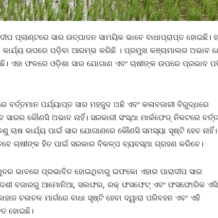
 ପ୍ଲାଣ୍ଟରେ ସାର ଉତ୍ପାଦନ ସାମୟିକ ଭାବେ ବାଧାପ୍ରାପ୍ତ ହୋଇଛି। ହର୍ମ
୍ପ କାର୍ଯ୍ୟ ଉପରେ ପଡ଼ିବା ଆରମ୍ଭ କରିଛି । ପ୍ରମୁଖ କଞ୍ଚାମାଲର ଅଭାବ ଯ
ଛି। ଏହା ଫଳରେ ଓଡ଼ିଶା ସାର ଯୋଗାଣ ଏବଂ ଚାଷୀଙ୍କ ଉପରେ ପ୍ରଭାବ ପଡ
େ ବର୍ତ୍ତମାନ ପର୍ଯ୍ୟାପ୍ତ ସାର ମହଜୁଦ ଅଛି ଏବଂ କଳାବଜାରୀ ବିରୁଦ୍ଧରେ
େ ସାରର କୌଣସି ଅଭାବ ନାହିଁ। ସରକାରୀ ସଂସ୍ଥା ମାର୍କଫେଡ୍‌ ନିକଟରେ ବର୍ତ୍
ତେଣୁ ଚାଷ କାର୍ଯ୍ୟ ପାଇଁ ସାର ଯୋଗାଣରେ କୌଣସି ସମସ୍ୟା ସୃଷ୍ଟି ହେବ ନାହିଁ।
ବେ ଚାଷୀଙ୍କ ହିତ ପାଇଁ ସରକାର ବିକଳ୍ପ ବ୍ୟବସ୍ଥା ଗ୍ରହଣ କରିବେ।
ୁରୁତର ଭାବରେ ପ୍ରଭାବିତ ହୋଇଥିବାରୁ ଇଫକୋ ଏହାର ପାରାଦୀପ ସାର
ବିଦେଶୀ ବଜାରରୁ ଆମୋନିଆ, ସଲଫର, ରକ୍ ଫସଫେଟ୍ ଏବଂ ଫସଫୋରିକ ଏସିଡ
ହାଜ ଚଳାଚଳ ମାର୍ଗରେ ବାଧା ସୃଷ୍ଟି ହେବା ଦ୍ୱାରା ପରିବହନ ଏବଂ ଏହି
ିତ ହୋଇଛି।