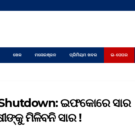
ଖେଳ
ମନୋରଞ୍ଜନ
ପ୍ରିମିୟମ ଖବର
ଇ-ପେପର
t Shutdown: ଇଫକୋରେ ସାର
ଙ୍କୁ ମିଳିବନି ସାର !