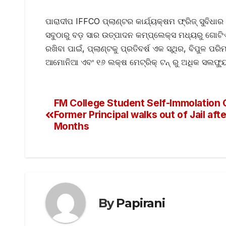
ପାରାଦୀପ IFFCO ପ୍ଲାଣ୍ଟର କାର୍ଯ୍ୟକ୍ଷମ ଫ୍ରିଜ୍ ସୁବିଧାର
ସବୁଠାରୁ ବଡ଼ ସାର ଉତ୍ପାଦନ କମ୍ପ୍ଲେକ୍ସ ମଧ୍ୟରୁ ଗୋଟିଏ, 
ରଖିବା ପାଇଁ, ପ୍ଲାଣ୍ଟକୁ ପ୍ରତିବର୍ଷ ଏକ ସ୍ଥିର, ବିପୁଳ 
ଆମୋନିଆ ଏବଂ ୧୬ ଲକ୍ଷ ମେଟ୍ରିକ୍ ଟନ୍ ରୁ ଅଧିକ ସଲଫ୍ୟୁର
FM College Student Self-Immolation 
Former Principal walks out of Jail afte
Months
By
Papirani