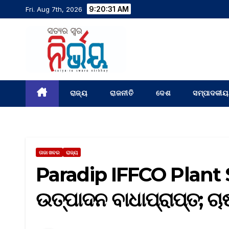
9:20:32 AM
Fri. Aug 7th, 2026
ରାଜ୍ୟ
ରାଜନୀତି
ଦେଶ
ସମ୍ପାଦକୀୟ
ତାଜା ଖବର
ରାଜ୍ୟ
Paradip IFFCO Plan
ଉତ୍ପାଦନ ବାଧାପ୍ରାପ୍ତ; ଚାଷୀ