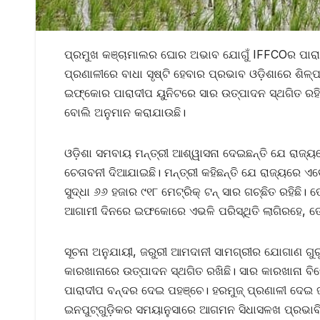
ପ୍ରମୁଖ କଞ୍ଚାମାଲର ଘୋର ଅଭାବ ଯୋଗୁଁ IFFCOର ପାରାଦୀପ
ପ୍ରଣାଳୀରେ ବାଧା ସୃଷ୍ଟି ହେବାର ପ୍ରଭାବ ଓଡ଼ିଶାରେ ଶିଳ
ଇଫ୍କୋର ପାରାଦୀପ ୟୁନିଟରେ ସାର ଉତ୍ପାଦନ ସ୍ଥଗିତ ରହି
ବୋଲି ଅନୁମାନ କରାଯାଉଛି।
ଓଡ଼ିଶା ସମବାୟ ମନ୍ତ୍ରୀ ଆଶ୍ୱାସନା ଦେଇଛନ୍ତି ଯେ ରାଜ୍ୟର
ଚେତାବନୀ ଦିଆଯାଇଛି। ମନ୍ତ୍ରୀ କହିଛନ୍ତି ଯେ ରାଜ୍ୟରେ ଏବ
ସୁଦ୍ଧା ୬୬ ହଜାର ୯୧୮ ମେଟ୍ରିକ୍ ଟନ୍ ସାର ଗଚ୍ଛିତ ରହିଛି। 
ଆଗାମୀ ଦିନରେ ଇଫକୋରେ ଏଭଳି ପରିସ୍ଥିତି ଲାଗିରହେ, ତେ
ସୂଚନା ଅନୁଯାୟୀ, ଜରୁରୀ ଆମଦାନୀ ସାମଗ୍ରୀର ଯୋଗାଣ ଗ
କାରଖାନାରେ ଉତ୍ପାଦନ ସ୍ଥଗିତ ରଖିଛି। ସାର କାରଖାନା 
ପାରାଦୀପ ବନ୍ଦର ଦେଇ ପହଞ୍ଚେ। ହରମୁଜ୍ ପ୍ରଣାଳୀ ଦେଇ ଜା
ଇନପୁଟ୍‌ଗୁଡ଼ିକର ସମୟାନୁସାରେ ଆଗମନ ସିଧାସଳଖ ପ୍ରଭାବ