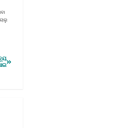
ିବା
ଚାଲୁ
୍ୟୁ
ିଆଇ