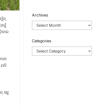
Archives
ୁଜ୍
ୋଗୁଁ
଼ିବାର
Categories
ତମାନ
 ଯଦି
୍ ସବୁ