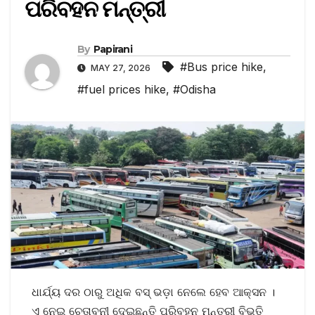
ପରିବହନ ମନ୍ତ୍ରୀ
By
Papirani
#Bus price hike
,
MAY 27, 2026
#fuel prices hike
,
#Odisha
ଧାର୍ଯ୍ୟ ଦର ଠାରୁ ଅଧିକ ବସ୍‌ ଭଡ଼ା ନେଲେ ହେବ ଆକ୍ସନ ।
ଏ ନେଇ ଚେତାବନୀ ଦେଇଛନ୍ତି ପରିବହନ ମନ୍ତ୍ରୀ ବିଭୁତି