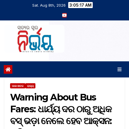
3:05:18 AM
Sat. Aug 8th, 2026
ତାଜା ଖବର
ରାଜ୍ୟ
Warning About Bus
Fares: ଧାର୍ଯ୍ୟ ଦର ଠାରୁ ଅଧିକ
ବସ୍‌ ଭଡ଼ା ନେଲେ ହେବ ଆକ୍ସନ: