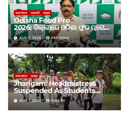
ତାଜା ଖବର
ରାଜନୀତି
ରାଜ୍ୟ
Odisha Food Pro
2026: ଦିଲ୍ଲୀରେ ଓଡିଶା ଫୁଡ ପ୍ରୋ
କାର୍ଯ୍ୟକ୍ରମ; ନିବେଶ ପାଇଁ କେବଳ
AUG 7, 2026
PAPIRANI
ପ୍ରତିଶ୍ରୁତି ଆସୁଛି, ନିବେଶ ହେଉନାହିଁ:
ବିଜେଡି
ତାଜା ଖବର
ରାଜ୍ୟ
Jharigam: Headmistress
Suspended As Students
Leave Hostel Citing Poor
AUG 7, 2026
NIRVAY
Facilities