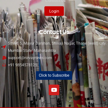
Contact Us
Login
Contact Us
Street: 5, Mayur Darshan, Shivaji Nagar, Thane (west) City:
Mumbai State: Maharashtra
support@nirvaynews.com
+91 9854578125
Click to Subscribe