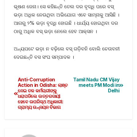
ଭୂଷଣ ଜେନା। ସେ କହିଛନ୍ତି ତେଲ ଦର ବୃଦ୍ଧି ପରେ ବସ୍‌
ଭଡ଼ା ଅଧିକ ନେଉଥିବା ଅଭିଯୋଗ ଏବେ ସାମ୍ନାକୁ ଆସିଛି ।
ଆଗରୁ ୨% ଭଡ଼ା ବୃଦ୍ଧି ହୋଇଛି । ଧାର୍ଯ୍ୟ ହୋଇଥିବା ଦର
ଠାରୁ ଅଧିକ ବସ୍‌ ଭଡ଼ା ନେଲେ ହେବ ଆକ୍ସନ ।
ଅନ୍ୟପଟେ ଭଡ଼ା ନ ବଢ଼ିଲେ ବସ୍ ଗଡ଼ିବନି ବୋଲି ଚେତାବନୀ
ଦେଇଛନ୍ତି ବସ ସଂଘ ସମ୍ପାଦକ ।
Anti-Corruption
Tamil Nadu CM Vijay
Action in Odisha: ଲାଞ୍ଚ
meets PM Modi in
ନେଇ ତଳ କର୍ମଚାରୀଙ୍କୁ
Delhi
ଧରାପଡିଲେ ଉତ୍ତରଦାୟୀ
ହେବେ ଉପରିସ୍ଥ ଅଧିକାରୀ:
ଗ୍ରାମ୍ୟ ଉନ୍ନୟନ ବିଭାଗ