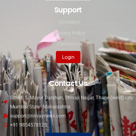
Support
Donation
Privacy Policy
Contact Us
Login
Contact Us
Street: 5, Mayur Darshan, Shivaji Nagar, Thane (west) City:
Mumbai State: Maharashtra
support@nirvaynews.com
+91 9854578125