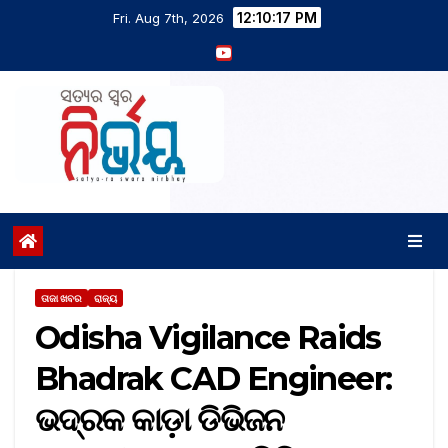
12:10:17 PM
Fri. Aug 7th, 2026
ତାଜା ଖବର
ରାଜ୍ୟ
Odisha Vigilance Raids
Bhadrak CAD Engineer:
ଭଦ୍ରକ କାଡ଼ା ଡିଭିଜନ