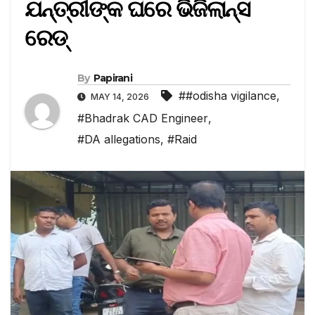
ଯନ୍ତ୍ରୀଙ୍କ ଘରେ ଭିଜିଲାନ୍ସ
ରେଡ୍
By
Papirani
##odisha vigilance
,
MAY 14, 2026
#Bhadrak CAD Engineer
,
#DA allegations
,
#Raid