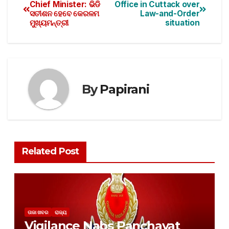
Chief Minister: ଭିଡି
Office in Cuttack over
ସତୀଶନ ହେବେ କେରଳମ
Law-and-Order
ମୁଖ୍ୟମନ୍ତ୍ରୀ
situation
By
Papirani
Related Post
ତାଜା ଖବର
ରାଜ୍ୟ
Vigilance Nabs Panchayat