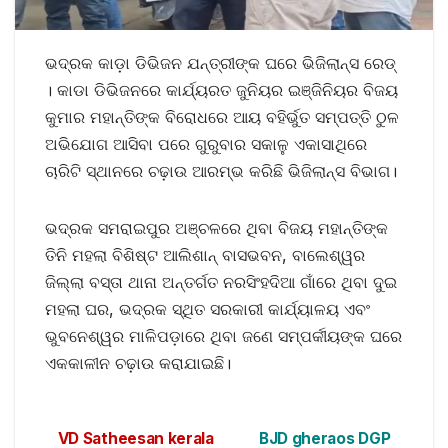
ଭଦ୍ରକ କାଡ଼ା ଡିଭିଜନ ଯନ୍ତ୍ରୀଙ୍କ ଘରେ ଭିଜିଲାନ୍ସ ରେଡ୍
। କାଡା ଡିଭିଜନରେ କାର୍ଯ୍ୟରତ ଜୁନିୟର ଇଞ୍ଜିନିୟର ବିଜୟ
କୁମାର ମହାନ୍ତିଙ୍କ ବିରୋଧରେ ଆୟ ବହିର୍ଭୁତ ସମ୍ପତ୍ତି ଠୁଳ
ଅଭିଯୋଗ ଆସିବା ପରେ ଗୁରୁବାର ସକାଳୁ ଏକାସାଥିରେ
ଚାରିଟି ସ୍ଥାନରେ ଚଢ଼ାଉ ଆରମ୍ଭ କରିଛି ଭିଜିଲାନ୍ସ ବିଭାଗ।
ଭଦ୍ରକ ସମରାଇପୁର ଅଞ୍ଚଳରେ ଥିବା ବିଜୟ ମହାନ୍ତିଙ୍କ
ତିନି ମହଲା ବିଶିଷ୍ଟ ଆଲିଶାନ୍ ବାସଭବନ, ବାଲେଶ୍ୱର
ଜିଲ୍ଲା ବସ୍ତା ଥାନା ଅନ୍ତର୍ଗତ ନରସିଂହଦିଆ ଗାଁରେ ଥିବା ଦୁଇ
ମହଲା ଘର, ଭଦ୍ରକ ସ୍ଥିତ ସରକାରୀ କାର୍ଯ୍ୟାଳୟ ଏବଂ
ଭୁବନେଶ୍ୱର ମାଳିପଡ଼ାରେ ଥିବା ଜଣେ ସମ୍ପର୍କୀୟଙ୍କ ଘରେ
ଏକକାଳୀନ ଚଢ଼ାଉ କରାଯାଇଛି।
VD Satheesan kerala
BJD gheraos DGP