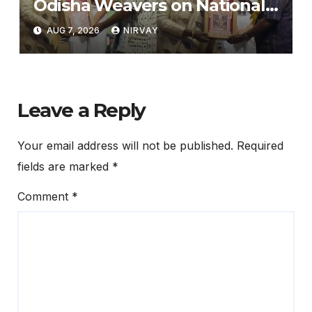
Odisha Weavers on National
Handloom Day
AUG 7, 2026
NIRVAY
Leave a Reply
Your email address will not be published.
Required
fields are marked
*
Comment
*