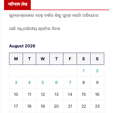
नवीनतम लेख
ଭୁବନେଶ୍ବରରେ ଦେଢ଼ ବର୍ଷର ଶିଶୁ ପୁତ୍ର ଚୋରି ଅଭିଯୋଗ
ଆଜି ଆନ୍ତର୍ଜାତୀୟ ଶ୍ରମିକ ଦିବସ
August 2026
M
T
W
T
F
S
S
1
2
3
4
5
6
7
8
9
10
11
12
13
14
15
16
17
18
19
20
21
22
23