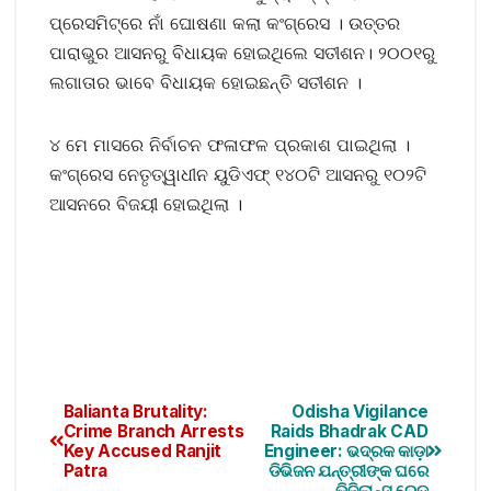
ପ୍ରେସମିଟ୍‌ରେ ନାଁ ଘୋଷଣା କଲା କଂଗ୍ରେସ । ଉତ୍ତର
ପାରାଭୁର ଆସନରୁ ବିଧାୟକ ହୋଇଥିଲେ ସତୀଶନ। ୨୦୦୧ରୁ
ଲଗାତାର ଭାବେ ବିଧାୟକ ହୋଇଛନ୍ତି ସତୀଶନ ।
୪ ମେ ମାସରେ ନିର୍ବାଚନ ଫଳାଫଳ ପ୍ରକାଶ ପାଇଥିଲା ।
କଂଗ୍ରେସ ନେତୃତ୍ୱାଧୀନ ୟୁଡିଏଫ୍ ୧୪୦ଟି ଆସନରୁ ୧୦୨ଟି
ଆସନରେ ବିଜୟୀ ହୋଇଥିଲା ।
Balianta Brutality:
Odisha Vigilance
Crime Branch Arrests
Raids Bhadrak CAD
Key Accused Ranjit
Engineer: ଭଦ୍ରକ କାଡ଼ା
Patra
ଡିଭିଜନ ଯନ୍ତ୍ରୀଙ୍କ ଘରେ
ଭିଜିଲାନ୍ସ ରେଡ୍