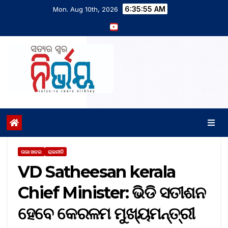
6:35:56 AM
Mon. Aug 10th, 2026
ତାଜା ଖବର
ରାଜନୀତି
VD Satheesan kerala
Chief Minister: ଭିଡି ସତୀଶନ
ହେବେ କେରଳମ ମୁଖ୍ୟମନ୍ତ୍ରୀ