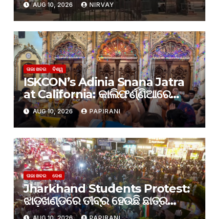
AUG 10, 2026
NIRVAY
Bhubaneswar
ତାଜା ଖବର
ବିଶ୍ୱ
ISKCON’s Adinia Snana Jatra
at California: କାଲିଫର୍ଣ୍ଣିଆରେ
ଅଦିନିଆ ସ୍ନାନଯାତ୍ରା
AUG 10, 2026
PAPIRANI
ତାଜା ଖବର
ଦେଶ
Jharkhand Students Protest:
ଝାଡ଼ଖଣ୍ଡରେ ତୀବ୍ର ହେଉଛି ଛାତ୍ର
ଆନ୍ଦୋଳନ: ଆଜି ବିଧାନସଭା ଘେରି
AUG 10, 2026
PAPIRANI