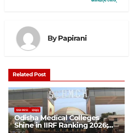
By
Papirani
Related Post
ତାଜା ଖବର
ରାଜ୍ୟ
Odisha Medical Colleges
Shine in IIRF Ranking 2026;
SCB Outshines AIIMS