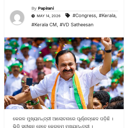
By
Papirani
#Congress
,
#Kerala
,
MAY 14, 2026
#Kerala CM
,
#VD Satheesan
କେରଳ ମୁଖ୍ୟମନ୍ତ୍ରୀ ଆଲୋଚନାରେ ପୂର୍ଣ୍ଣଚ୍ଛେଦ ପଡ଼ିଛି ।
ଭିଡି ସତୀଶନ ହେବେ କେରଳମ ମୁଖ୍ୟମନ୍ତ୍ରୀ ।