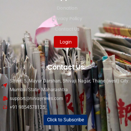
Donation
Privacy Policy
Contact Us
Login
Contact Us
Street: 5, Mayur Darshan, Shivaji Nagar, Thane (west) City:
Mumbai State: Maharashtra
support@nirvaynews.com
+91 9854578125
Click to Subscribe