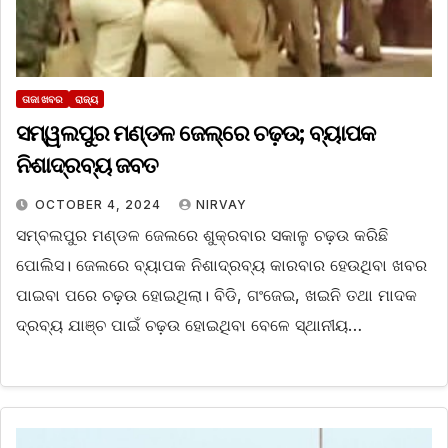
ତାଜା ଖବର
ରାଜ୍ୟ
ସମ୍ୱଲପୁର ମଣ୍ଡଳ ଜେଲ୍‌ରେ ଚଢ଼ଉ; ବ୍ୟାପକ
ନିଶାଦ୍ରବ୍ୟ ଜବତ
OCTOBER 4, 2024
NIRVAY
ସମ୍ବଲପୁର ମଣ୍ଡଳ ଜେଲରେ ଶୁକ୍ରବାର ସକାଳୁ ଚଢ଼ଉ କରିଛି
ପୋଲିସ। ଜେଲରେ ବ୍ୟାପକ ନିଶାଦ୍ରବ୍ୟ କାରବାର ହେଉଥିବା ଖବର
ପାଇବା ପରେ ଚଢ଼ଉ ହୋଇଥିଲା। ବିଡି, ଗଂଜେଇ, ଖଇନି ତଥା ମାଦକ
ଦ୍ରବ୍ୟ ଯାଞ୍ଚ ପାଇଁ ଚଢ଼ଉ ହୋଇଥିବା ବେଳେ ସ୍ଥାନୀୟ…