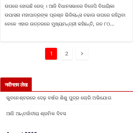
ଉପରେ ହୋଇଛି ରେଡ୍‌ । ଆଜି ବିଧାନସଭାରେ ବିଜେପି ବିଧାୟିକା
ଉପାସନା ମହାପାତ୍ରଙ୍କ ପ୍ରଶ୍ନ ଭିଜିଲାନ୍ସ ଚଢାଉ ଉପରେ ରହିଥିବା
ବେଳେ ଏହାର ଉତ୍ତରରେ ମୁଖ୍ୟମନ୍ତ୍ରୀ କହିଛନ୍ତି, ଗତ ୮୦…
1
2
नवीनतम लेख
ଭୁବନେଶ୍ବରରେ ଦେଢ଼ ବର୍ଷର ଶିଶୁ ପୁତ୍ର ଚୋରି ଅଭିଯୋଗ
ଆଜି ଆନ୍ତର୍ଜାତୀୟ ଶ୍ରମିକ ଦିବସ