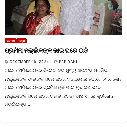
ରାଜନୀତି
ରାଜ୍ୟ
ପ୍ରମିଳା ମଲ୍ଲିକଙ୍କ ଭାଇ ଘରେ ଇଡି
DECEMBER 18, 2024
PAPIRANI
ଠକେଇ ଅଭିଯୋଗରେ ବିରୋଧୀ ଦଳ ମୁଖ୍ୟ ସଚେତକ ପ୍ରମିଳା
ମଲ୍ଲିକଙ୍କ ଭାଇଙ୍କ ଘରେ ଇଡିର ବଡଧରଣର ଚଢାଉ। ୨୩୧ କୋଟି
ଠକେଇ ଅଭିଯୋଗରେ ପ୍ରମିଳାଙ୍କ ଭାଇ ମୃତ କ୍ଷୀରୋଦ
ମଲ୍ଲିକଙ୍କ ଘରେ ଇଡିର ଚଢାଉ କରିଛି। ଆଜି ସକାଳୁ କ୍ଷୀରୋଦ
ମଲ୍ଲିକଙ୍କ…