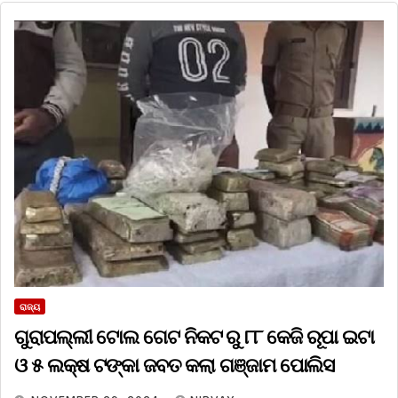
ରାଜ୍ୟ
ଗୁରାପଲ୍ଲୀ ଟୋଲ ଗେଟ ନିକଟ ରୁ ୮୮ କେଜି ରୂପା ଇଟା
ଓ ୫ ଲକ୍ଷ ଟଙ୍କା ଜବତ କଲା ଗଞ୍ଜାମ ପୋଲିସ