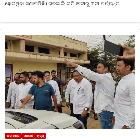
ହୋଇଥିବା ଜଣାପଡିଛି। ଗତକାଲି ରାତି ୧୧ଟାରୁ ୩ଟା ପର୍ଯ୍ୟନ୍ତ…
ତାଜା ଖବର
ରାଜନୀତି
ରାଜ୍ୟ