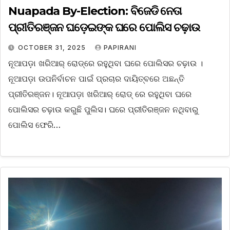
Nuapada By-Election: ବିଜେଡି ନେତା
ପ୍ରୀତିରଞ୍ଜନ ଘଡ଼େଇଙ୍କ ଘରେ ପୋଲିସ ଚଢ଼ାଉ
OCTOBER 31, 2025
PAPIRANI
ନୂଆପଡ଼ା ଖରିଆର୍ ରୋଡ୍‌ରେ ରହୁଥିବା ଘରେ ପୋଲିସର ଚଢ଼ାଉ ।
ନୂଆପଡ଼ା ଉପନିର୍ବାଚନ ପାଇଁ ପ୍ରଚାର ଦାୟିତ୍ବରେ ଅଛନ୍ତି
ପ୍ରୀତିରଞ୍ଜନ। ନୂଆପଡ଼ା ଖରିଆର୍ ରୋଡ୍ ରେ ରହୁଥିବା ଘରେ
ପୋଲିସର ଚଢ଼ାଉ କରୁଛି ପୁଲିସ। ଘରେ ପ୍ରୀତିରଞ୍ଜନ ନଥିବାରୁ
ପୋଲିସ ଫେରି…