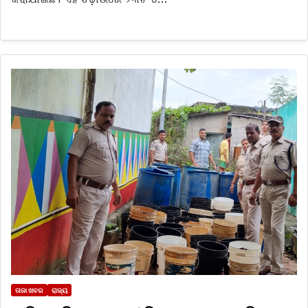
ତାଜା ଖବର
ରାଜ୍ୟ