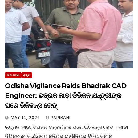
ତାଜା ଖବର
ରାଜ୍ୟ
Odisha Vigilance Raids Bhadrak CAD
Engineer: ଭଦ୍ରକ କାଡ଼ା ଡିଭିଜନ ଯନ୍ତ୍ରୀଙ୍କ
ଘରେ ଭିଜିଲାନ୍ସ ରେଡ୍
MAY 14, 2026
PAPIRANI
ଭଦ୍ରକ କାଡ଼ା ଡିଭିଜନ ଯନ୍ତ୍ରୀଙ୍କ ଘରେ ଭିଜିଲାନ୍ସ ରେଡ୍ । କାଡା
ଡିଭିଜନରେ କାର୍ଯ୍ୟରତ ଜୁନିୟର ଇଞ୍ଜିନିୟର ବିଜୟ କୁମାର