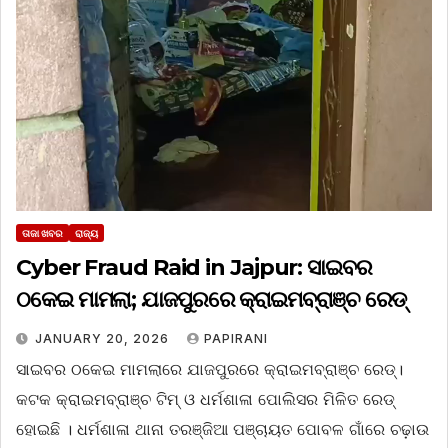
ତାଜା ଖବର
ରାଜ୍ୟ
Cyber Fraud Raid in Jajpur: ସାଇବର
ଠକେଇ ମାମଲା; ଯାଜପୁରରେ କ୍ରାଇମବ୍ରାଞ୍ଚ ରେଡ୍‌
JANUARY 20, 2026
PAPIRANI
ସାଇବର ଠକେଇ ମାମଲାରେ ଯାଜପୁରରେ କ୍ରାଇମବ୍ରାଞ୍ଚ ରେଡ୍‌।
କଟକ କ୍ରାଇମବ୍ରାଞ୍ଚ ଟିମ୍‌ ଓ ଧର୍ମଶାଳା ପୋଲିସର ମିଳିତ ରେଡ୍‌
ହୋଇଛି । ଧର୍ମଶାଳା ଥାନା ତରଞ୍ଜିଆ ପଞ୍ଚାୟତ ପୋବଳ ଗାଁରେ ଚଢ଼ାଉ