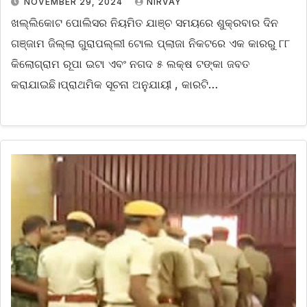
NOVEMBER 29, 2024
NIRVAY
ଖଲ୍ଲିକୋଟ ପୋଲିସର ନିୟମିତ ଯାଞ୍ଚ ସମୟରେ ଶୁକ୍ରବାର ଦିନ
ଗଞ୍ଜାମ ଜିଲ୍ଲା ଗୁରାପଲ୍ଲୀ ଟୋଲ ପ୍ଲାଜା ନିକଟରେ ଏକ କାରରୁ ୮୮
କିଲୋଗ୍ରାମ ରୂପା ଇଟା ଏବଂ ନଗଦ ୫ ଲକ୍ଷ ଟଙ୍କା ଜବତ
କରାଯାଇଛି।ପ୍ରାଥମିକ ସୂଚନା ଅନୁଯାୟୀ , କାରଟି…