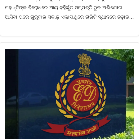
ମହାନ୍ତିଙ୍କ ବିରୋଧରେ ଆୟ ବହିର୍ଭୁତ ସମ୍ପତ୍ତି ଠୁଳ ଅଭିଯୋଗ
ଆସିବା ପରେ ଗୁରୁବାର ସକାଳୁ ଏକାସାଥିରେ ଚାରିଟି ସ୍ଥାନରେ ଚଢ଼ାଉ…