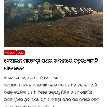
ତାଜା ଖବର
ରାଜ୍ୟ
ବେଆଇନ ମାଙ୍କଡ଼ା ପଥର ଖାଦାନରେ ଚଢ଼ଉ; ୩୩ଟି
ଗାଡ଼ି ଜବତ
MARCH 19, 2025
PAPIRANI
ବେଆଇନ ମାଙ୍କଡ଼ାପଥର ଖାଦାନରେ ବଡ଼ ଧରଣର ଚଢାଉ । ଆଜି
ସକାଳୁ ପୋଲିସ ଓ ଖଣି ବିଭାଗ ପକ୍ଷରୁ ମିଳିତ ଭାବେ ଖୋର୍ଦ୍ଧା
ଉପକଣ୍ଠରେ ଥିବା ସରଧାପୁର ମାଙ୍କଡ଼ା ପଥର ଖଣି ଉପରେ ଚଢ଼ଉ
କରାଯାଇଛି। ଏହି ଚଢ଼ାଉରେ ୨୩ଟି ୪…