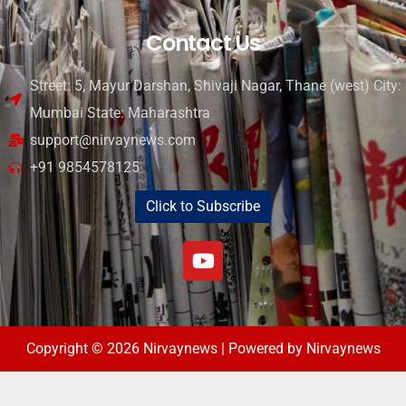
Contact Us
Street: 5, Mayur Darshan, Shivaji Nagar, Thane (west) City:
Mumbai State: Maharashtra
support@nirvaynews.com
+91 9854578125
Click to Subscribe
Copyright © 2026 Nirvaynews | Powered by Nirvaynews