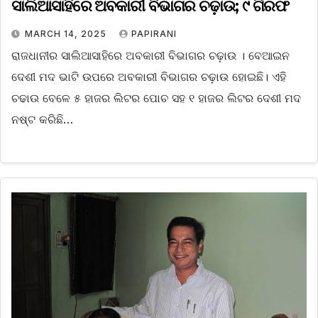
ସାଲିଆସାହିରେ ଅବକାରୀ ବିଭାଗର ଚଢ଼ାଉ; ୯ ଗିରଫ
MARCH 14, 2025
PAPIRANI
ରାଜଧାନୀର ସାଲିଆସାହିରେ ଅବକାରୀ ବିଭାଗର ଚଢ଼ାଉ । ବେଆଇନ
ଦେଶୀ ମଦ ଭାଟି ଉପରେ ଅବକାରୀ ବିଭାଗର ଚଢ଼ାଉ ହୋଇଛି। ଏହି
ଚଢାଉ ବେଳେ ୫ ହାଜର ଲିଟର ପୋଚ ସହ ୧ ହାଜର ଲିଟର ଦେଶୀ ମଦ
ନଷ୍ଟ କରିଛି…