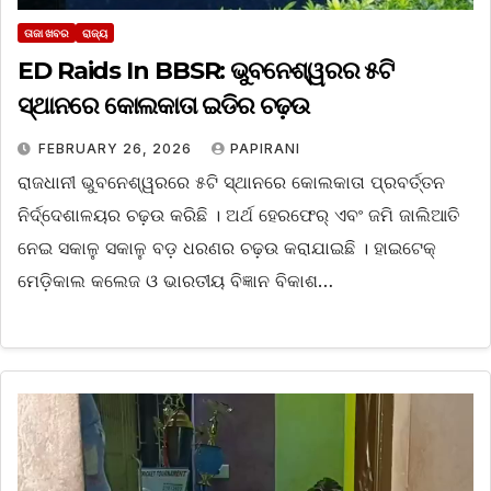
ତାଜା ଖବର
ରାଜ୍ୟ
ED Raids In BBSR: ଭୁବନେଶ୍ୱରର ୫ଟି
ସ୍ଥାନରେ କୋଲକାତା ଇଡିର ଚଢ଼ଉ
FEBRUARY 26, 2026
PAPIRANI
ରାଜଧାନୀ ଭୁବନେଶ୍ୱରରେ ୫ଟି ସ୍ଥାନରେ କୋଲକାତା ପ୍ରବର୍ତ୍ତନ
ନିର୍ଦ୍ଦେଶାଳୟର ଚଢ଼ଉ କରିଛି । ଅର୍ଥ ହେରଫେର୍ ଏବଂ ଜମି ଜାଲିଆତି
ନେଇ ସକାଳୁ ସକାଳୁ ବଡ଼ ଧରଣର ଚଢ଼ଉ କରାଯାଇଛି । ହାଇଟେକ୍
ମେଡ଼ିକାଲ କଲେଜ ଓ ଭାରତୀୟ ବିଜ୍ଞାନ ବିକାଶ…