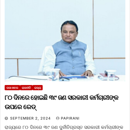
ତାଜା ଖବର
ରାଜନୀତି
ରାଜ୍ୟ
୮୦ ଦିନରେ ହୋଇଛି ୩୯ ଜଣ ସରକାରୀ କର୍ମଚାରୀଙ୍କ
ଉପରେ ରେଡ୍‌
SEPTEMBER 2, 2024
PAPIRANI
ରାଜ୍ୟରେ ୮୦ ଦିନରେ ୩୯ ଜଣ ଦୁର୍ନୀତିଗ୍ରସ୍ତ ସରକାରୀ କର୍ମଚାରୀଙ୍କ