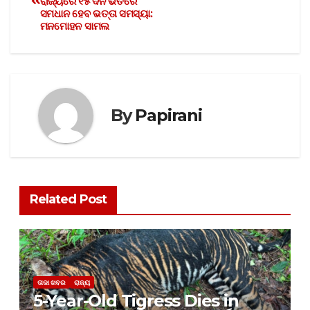
ରାଜ୍ୟରେ ୧୫ ଦିନ ଭିତରେ
ସମଧାନ ହେବ ଭତ୍ତା ସମସ୍ୟା:
ମନମୋହନ ସାମଲ
By
Papirani
Related Post
ତାଜା ଖବର
ରାଜ୍ୟ
5-Year-Old Tigress Dies in