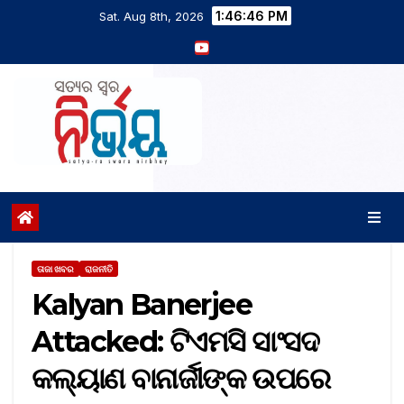
1:46:46 PM
Sat. Aug 8th, 2026
ତାଜା ଖବର
ରାଜନୀତି
Kalyan Banerjee
Attacked: ଟିଏମସି ସାଂସଦ
କଲ୍ୟାଣ ବାନାର୍ଜୀଙ୍କ ଉପରେ