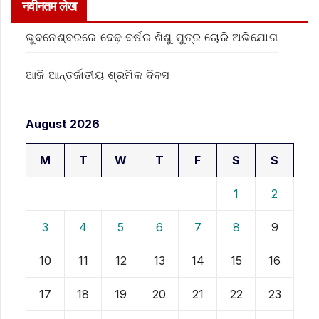
नवीनतम लेख
ଭୁବନେଶ୍ବରରେ ଦେଢ଼ ବର୍ଷର ଶିଶୁ ପୁତ୍ର ଚୋରି ଅଭିଯୋଗ
ଆଜି ଆନ୍ତର୍ଜାତୀୟ ଶ୍ରମିକ ଦିବସ
August 2026
M
T
W
T
F
S
S
1
2
3
4
5
6
7
8
9
10
11
12
13
14
15
16
17
18
19
20
21
22
23