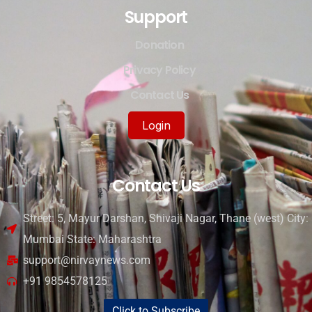
Support
Donation
Privacy Policy
Contact Us
Login
Contact Us
Street: 5, Mayur Darshan, Shivaji Nagar, Thane (west) City:
Mumbai State: Maharashtra
support@nirvaynews.com
+91 9854578125
Click to Subscribe