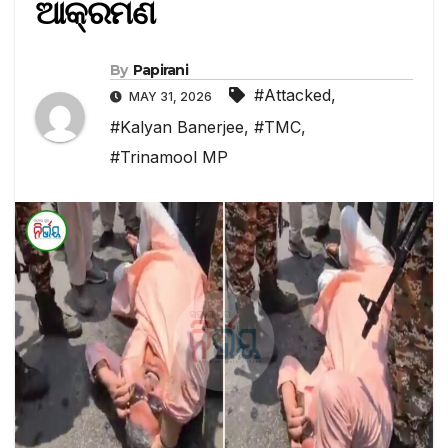
ଆକ୍ରମଣ
By
Papirani
#Attacked
,
MAY 31, 2026
#Kalyan Banerjee
,
#TMC
,
#Trinamool MP