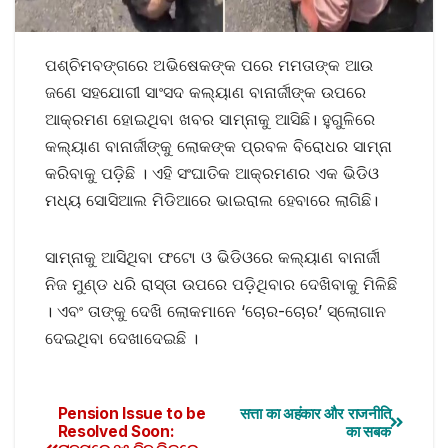
ପଶ୍ଚିମବଙ୍ଗରେ ଅଭିଷେକଙ୍କ ପରେ ମମତାଙ୍କ ଆଉ
ଜଣେ ସହଯୋଗୀ ସାଂସଦ କଲ୍ୟାଣ ବାନାର୍ଜୀଙ୍କ ଉପରେ
ଆକ୍ରମଣ ହୋଇଥିବା ଖବର ସାମ୍ନାକୁ ଆସିଛି। ହୁଗୁଳିରେ
କଲ୍ୟାଣ ବାନାର୍ଜୀଙ୍କୁ ଲୋକଙ୍କ ପ୍ରବଳ ବିରୋଧର ସାମ୍ନା
କରିବାକୁ ପଡ଼ିଛି । ଏହି ସଂଘାତିକ ଆକ୍ରମଣର ଏକ ଭିଡିଓ
ମଧ୍ୟ ସୋସିଆଲ ମିଡିଆରେ ଭାଇରାଲ ହେବାରେ ଲାଗିଛି।
ସାମ୍ନାକୁ ଆସିଥିବା ଫଟୋ ଓ ଭିଡିଓରେ କଲ୍ୟାଣ ବାନାର୍ଜୀ
ନିଜ ମୁଣ୍ଡ ଧରି ରାସ୍ତା ଉପରେ ପଡ଼ିଥିବାର ଦେଖିବାକୁ ମିଳିଛି
। ଏବଂ ତାଙ୍କୁ ଦେଖି ଲୋକମାନେ ‘ଚୋର-ଚୋର’ ସ୍ଲୋଗାନ
ଦେଇଥିବା ଦେଖାଦେଇଛି ।
Pension Issue to be
सत्ता का अहंकार और राजनीति
Resolved Soon:
का सबक