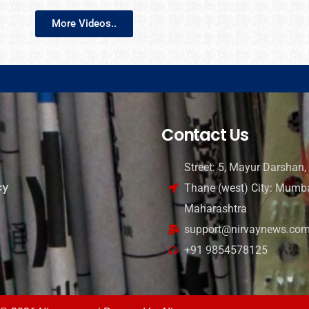
More Videos..
Contact Us
Street: 5, Mayur Darshan, 
cy
Thane (west) City: Mumba
Maharashtra
support@nirvaynews.co
+91 9854578125