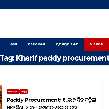
ଖେଳ
ମନୋରଞ୍ଜନ
ପ୍ରିମିୟମ ଖବର
ଇ-ପେପର
Tag:
Kharif paddy procuremen
ତାଜା ଖବର
ରାଜ୍ୟ
Paddy Procurement: ଆଉ ୭ ଦିନ ବଢ଼ିଲା
ଧାନ କିଣା ଅବଧି: କୃଷ୍ଣଚନ୍ଦ୍ର ପାତ୍ର