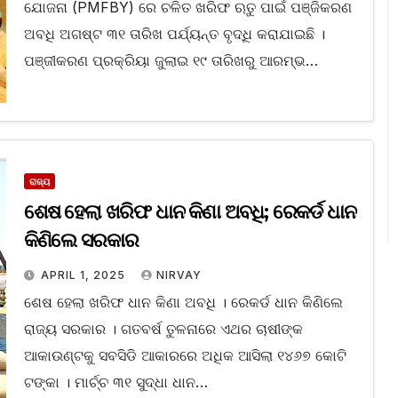
ଯୋଜନା (PMFBY) ରେ ଚଳିତ ଖରିଫ ଋତୁ ପାଇଁ ପଞ୍ଜିକରଣ
ଅବଧି ଅଗଷ୍ଟ ୩୧ ତାରିଖ ପର୍ଯ୍ୟନ୍ତ ବୃଦ୍ଧି କରାଯାଇଛି ।
ପଞ୍ଜୀକରଣ ପ୍ରକ୍ରିୟା ଜୁଲାଇ ୧୯ ତାରିଖରୁ ଆରମ୍ଭ…
ରାଜ୍ୟ
ଶେଷ ହେଲା ଖରିଫ ଧାନ କିଣା ଅବଧି; ରେକର୍ଡ ଧାନ
କିଣିଲେ ସରକାର
APRIL 1, 2025
NIRVAY
ଶେଷ ହେଲା ଖରିଫ ଧାନ କିଣା ଅବଧି । ରେକର୍ଡ ଧାନ କିଣିଲେ
ରାଜ୍ୟ ସରକାର । ଗତବର୍ଷ ତୁଳନାରେ ଏଥର ଚାଷୀଙ୍କ
ଆକାଉଣ୍ଟକୁ ସବସିଡି ଆକାରରେ ଅଧିକ ଆସିଲା ୧୪୬୭ କୋଟି
ଟଙ୍କା । ମାର୍ଚ୍ଚ ୩୧ ସୁଦ୍ଧା ଧାନ…