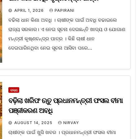
APRIL 1, 2026
PAPIRANI
ବଢିଲା ଧାନ କିଣା ଅବଧି । ଚାଷୀଙ୍କ ପାଇଁ ଅବଧି ବଢାଇଲେ
ରାଜ୍ୟ ସରକାର। ଏ ନେଇ ସୂଚନା ଦେଇଛନ୍ତି ଖାଦ୍ୟ ଓ ଯୋଗାଣ
ମନ୍ତ୍ରୀ କୃଷ୍ଣଚନ୍ଦ୍ର ପାତ୍ର । କିଛି ଚାଷୀ ଧାନ
ଦେଇପାରିନଥିବା ନେଇ ସୂଚନା ଆସିବା ପରେ…
ରାଜ୍ୟ
ବଢ଼ିଲା ଖରିଫ ଋତୁ ପ୍ରଧାନମନ୍ତ୍ରୀ ଫସଲ ବୀମା
ପଞ୍ଜୀକରଣ ଅବଧି
AUGUST 14, 2025
NIRVAY
ଚାଷୀଙ୍କ ପାଇଁ ଖୁସି ଖବର । ପ୍ରଧାନମନ୍ତ୍ରୀ ଫସଲ ବୀମା