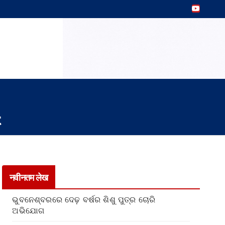
t
नवीनतम लेख
ଭୁବନେଶ୍ବରରେ ଦେଢ଼ ବର୍ଷର ଶିଶୁ ପୁତ୍ର ଚୋରି
ଅଭିଯୋଗ