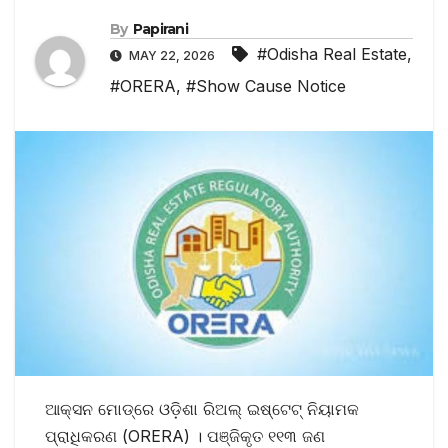
By
Papirani
#Odisha Real Estate
,
MAY 22, 2026
#ORERA
,
#Show Cause Notice
ଆକ୍ସନ ମୋଡ୍‌ରେ ଓଡ଼ିଶା ରିଅଲ୍ ଇଷ୍ଟେଟ୍ ନିୟାମକ
ପ୍ରାଧିକରଣ (ORERA) । ପଞ୍ଜିକୃତ ୧୧୩ ଜଣ