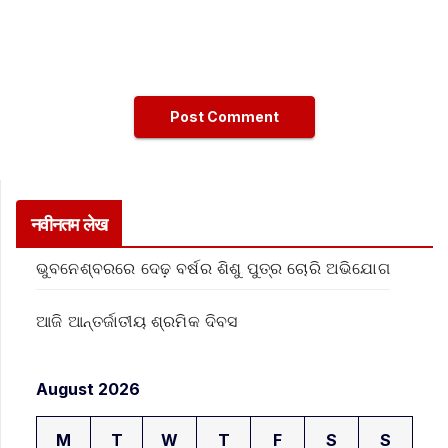
नवीनतम लेख
ଭୁବନେଶ୍ବରରେ ଦେଢ଼ ବର୍ଷର ଶିଶୁ ପୁତ୍ର ଚୋରି ଅଭିଯୋଗ
ଆଜି ଆନ୍ତର୍ଜାତୀୟ ଶ୍ରମିକ ଦିବସ
August 2026
M
T
W
T
F
S
S