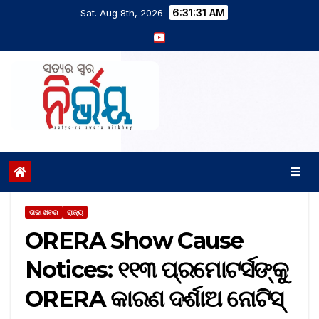
6:31:31 AM
Sat. Aug 8th, 2026
ତାଜା ଖବର
ରାଜ୍ୟ
ORERA Show Cause
Notices: ୧୧୩ ପ୍ରମୋଟର୍ସଙ୍କୁ
ORERA କାରଣ ଦର୍ଶାଅ ନୋଟିସ୍