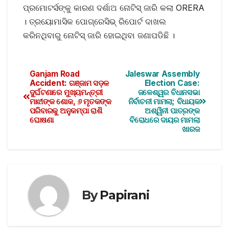
ପ୍ରମୋଟର୍ସଙ୍କୁ କାରଣ ଦର୍ଶାଅ ନୋଟିସ୍‌ ଜାରି କଲା ORERA
। ତ୍ରୟୋମାସିକ ପୋଗ୍ରେସିଭ୍‌ ରିପୋର୍ଟ ଦାଖଲ
କରିନଥିବାରୁ ନୋଟିସ୍ ଜାରି ହୋଇଥିବା ଜଣାପଡିଛି ।
Ganjam Road
Jaleswar Assembly
Accident: ଗଞ୍ଜାମ ସଡ଼କ
Election Case:
ଦୁର୍ଘଟଣାରେ ମୁଖ୍ୟମନ୍ତ୍ରୀ
ଜଳେଶ୍ୱର ବିଧାନସଭା
ମାଝୀଙ୍କ ଶୋକ, ୬ ମୃତକଙ୍କ
ନିର୍ବାଚନୀ ମାମଲା; ବିଧାୟକ
ପରିବାରକୁ ଅନୁକମ୍ପା ରାଶି
ଅଶ୍ୱିନୀ ପାତ୍ରଙ୍କ
ଘୋଷଣା
ବିରୋଧରେ ଦାୟର ମାମଲା
ଖାରଜ
By
Papirani