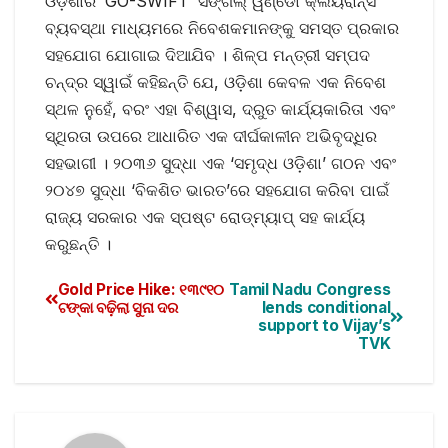
ଓଡ଼ିଶାର ‘GO-SWIFT’ ସିଙ୍ଗଲ୍ ୱିଣ୍ଡୋ କ୍ଲିୟରାନ୍ସ
ବ୍ୟବସ୍ଥା ମାଧ୍ୟମରେ ନିବେଶକମାନଙ୍କୁ ସମସ୍ତ ପ୍ରକାର
ସହଯୋଗ ଯୋଗାଇ ଦିଆଯିବ । ଶିଳ୍ପ ମନ୍ତ୍ରୀ ସମ୍ପଦ
ଚନ୍ଦ୍ର ସ୍ୱାଇଁ କହିଛନ୍ତି ଯେ, ଓଡ଼ିଶା କେବଳ ଏକ ନିବେଶ
ସ୍ଥଳ ନୁହେଁ, ବରଂ ଏହା ବିଶ୍ୱାସ, ଦ୍ରୁତ କାର୍ଯ୍ୟକାରିତା ଏବଂ
ସ୍ଥିରତା ଉପରେ ଆଧାରିତ ଏକ ଦୀର୍ଘକାଳୀନ ଅଭିବୃଦ୍ଧିର
ସହଭାଗୀ । ୨୦୩୬ ସୁଦ୍ଧା ଏକ ‘ସମୃଦ୍ଧ ଓଡ଼ିଶା’ ଗଠନ ଏବଂ
୨୦୪୭ ସୁଦ୍ଧା ‘ବିକଶିତ ଭାରତ’ରେ ସହଯୋଗ କରିବା ପାଇଁ
ରାଜ୍ୟ ସରକାର ଏକ ସ୍ପଷ୍ଟ ରୋଡ୍‌ମ୍ୟାପ୍ ସହ କାର୍ଯ୍ୟ
କରୁଛନ୍ତି ।
Gold Price Hike: ୧୩୯୧୦
Tamil Nadu Congress
ଟଙ୍କା ବଢ଼ିଲା ସୁନା ଦର
lends conditional
support to Vijay’s
TVK