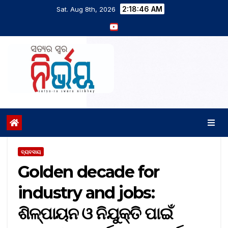
2:18:47 AM
Sat. Aug 8th, 2026
ବ୍ୟବସାୟ
Golden decade for
industry and jobs:
ଶିଳ୍ପାୟନ ଓ ନିଯୁକ୍ତି ପାଇଁ