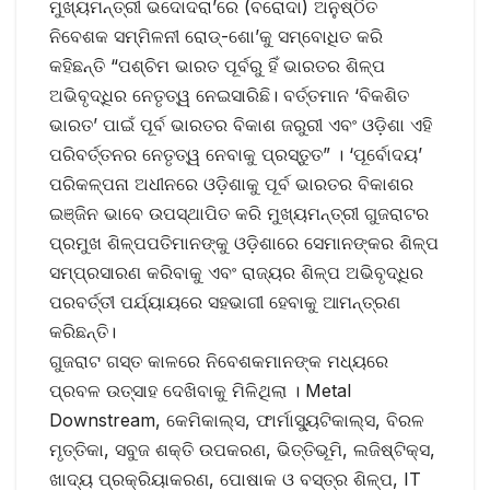
ମୁଖ୍ୟମନ୍ତ୍ରୀ ଭଦୋଦରା’ରେ (ବରୋଦା) ଅନୁଷ୍ଠିତ
ନିବେଶକ ସମ୍ମିଳନୀ ରୋଡ୍‌-ଶୋ’କୁ ସମ୍ବୋଧିତ କରି
କହିଛନ୍ତି “ପଶ୍ଚିମ ଭାରତ ପୂର୍ବରୁ ହିଁ ଭାରତର ଶିଳ୍ପ
ଅଭିବୃଦ୍ଧିର ନେତୃତ୍ୱ ନେଇସାରିଛି। ବର୍ତ୍ତମାନ ‘ବିକଶିତ
ଭାରତ’ ପାଇଁ ପୂର୍ବ ଭାରତର ବିକାଶ ଜରୁରୀ ଏବଂ ଓଡ଼ିଶା ଏହି
ପରିବର୍ତ୍ତନର ନେତୃତ୍ୱ ନେବାକୁ ପ୍ରସ୍ତୁତ” । ‘ପୂର୍ବୋଦୟ’
ପରିକଳ୍ପନା ଅଧୀନରେ ଓଡ଼ିଶାକୁ ପୂର୍ବ ଭାରତର ବିକାଶର
ଇଞ୍ଜିନ ଭାବେ ଉପସ୍ଥାପିତ କରି ମୁଖ୍ୟମନ୍ତ୍ରୀ ଗୁଜରାଟର
ପ୍ରମୁଖ ଶିଳ୍ପପତିମାନଙ୍କୁ ଓଡ଼ିଶାରେ ସେମାନଙ୍କର ଶିଳ୍ପ
ସମ୍ପ୍ରସାରଣ କରିବାକୁ ଏବଂ ରାଜ୍ୟର ଶିଳ୍ପ ଅଭିବୃଦ୍ଧିର
ପରବର୍ତ୍ତୀ ପର୍ଯ୍ୟାୟରେ ସହଭାଗୀ ହେବାକୁ ଆମନ୍ତ୍ରଣ
କରିଛନ୍ତି।
ଗୁଜରାଟ ଗସ୍ତ କାଳରେ ନିବେଶକମାନଙ୍କ ମଧ୍ୟରେ
ପ୍ରବଳ ଉତ୍ସାହ ଦେଖିବାକୁ ମିଳିଥିଲା । Metal
Downstream, କେମିକାଲ୍ସ, ଫାର୍ମାସ୍ୟୁଟିକାଲ୍ସ, ବିରଳ
ମୃତ୍ତିକା, ସବୁଜ ଶକ୍ତି ଉପକରଣ, ଭିତ୍ତିଭୂମି, ଲଜିଷ୍ଟିକ୍ସ,
ଖାଦ୍ୟ ପ୍ରକ୍ରିୟାକରଣ, ପୋଷାକ ଓ ବସ୍ତ୍ର ଶିଳ୍ପ, IT