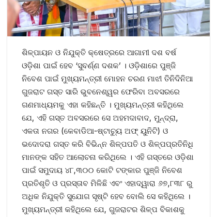
ଶିଳ୍ପାୟନ ଓ ନିଯୁକ୍ତି କ୍ଷେତ୍ରରେ ଆଗାମୀ ଦଶ ବର୍ଷ
ଓଡ଼ିଶା ପାଇଁ ହେବ ‘ସୁବର୍ଣ୍ଣ ଦଶକ’ । ଓଡ଼ିଶାରେ ପୁଞ୍ଜି
ନିବେଶ ପାଇଁ ମୁଖ୍ୟମନ୍ତ୍ରୀ ମୋହନ ଚରଣ ମାଝୀ ତିନିଦିନିଆ
ଗୁଜରାଟ ଗସ୍ତ ସାରି ଭୁବନେଶ୍ୱର ଫେରିବା ଅବସରରେ
ଗଣମାଧ୍ୟମକୁ ଏହା କହିଛନ୍ତି । ମୁଖ୍ୟମନ୍ତ୍ରୀ କହିଥିଲେ
ଯେ, ଏହି ଗସ୍ତ ଅବସରରେ ସେ ଅହମଦାବାଦ, ମୁନ୍ଦ୍ରା,
ଏକତା ନଗର (କେବାଡିଆ-ଷ୍ଟାଚ୍ୟୁ ଅଫ୍ ୟୁନିଟି) ଓ
ଭଦୋଦରା ଗସ୍ତ କରି ବିଭିନ୍ନ ଶିଳ୍ପପତି ଓ ଶିଳ୍ପପ୍ରତିନିଧି
ମାନଙ୍କ ସହିତ ଆଲୋଚନା କରିଥିଲେ । ଏହି ଗସ୍ତରେ ଓଡ଼ିଶା
ପାଇଁ ସମୁଦାୟ ୪୮,୩୦୦ କୋଟି ଟଙ୍କାର ପୁଞ୍ଜି ନିବେଶ
ପ୍ରତିଶୃତି ଓ ପ୍ରସ୍ତାବ ମିଳିଛି ଏବଂ ଏହାଦ୍ୱାରା ୬୭,୮୩୮ ରୁ
ଅଧିକ ନିଯୁକ୍ତି ସୁଯୋଗ ସୃଷ୍ଟି ହେବ ବୋଲି ସେ କହିଥିଲେ ।
ମୁଖ୍ୟମନ୍ତ୍ରୀ କହିଥିଲେ ଯେ, ଗୁଜରାଟର ଶିଳ୍ପ ବିକାଶକୁ