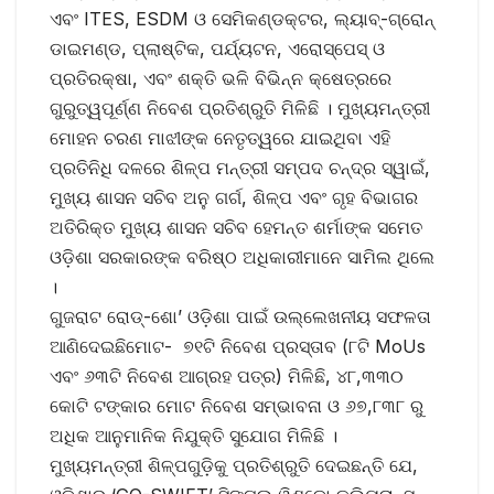
ଏବଂ ITES, ESDM ଓ ସେମିକଣ୍ଡକ୍ଟର, ଲ୍ୟାବ୍-ଗ୍ରୋନ୍
ଡାଇମଣ୍ଡ, ପ୍ଲାଷ୍ଟିକ, ପର୍ଯ୍ୟଟନ, ଏରୋସ୍ପେସ୍ ଓ
ପ୍ରତିରକ୍ଷା, ଏବଂ ଶକ୍ତି ଭଳି ବିଭିନ୍ନ କ୍ଷେତ୍ରରେ
ଗୁରୁତ୍ୱପୂର୍ଣ୍ଣ ନିବେଶ ପ୍ରତିଶ୍ରୁତି ମିଳିଛି । ମୁଖ୍ୟମନ୍ତ୍ରୀ
ମୋହନ ଚରଣ ମାଝୀଙ୍କ ନେତୃତ୍ୱରେ ଯାଇଥିବା ଏହି
ପ୍ରତିନିଧି ଦଳରେ ଶିଳ୍ପ ମନ୍ତ୍ରୀ ସମ୍ପଦ ଚନ୍ଦ୍ର ସ୍ୱାଇଁ,
ମୁଖ୍ୟ ଶାସନ ସଚିବ ଅନୁ ଗର୍ଗ, ଶିଳ୍ପ ଏବଂ ଗୃହ ବିଭାଗର
ଅତିରିକ୍ତ ମୁଖ୍ୟ ଶାସନ ସଚିବ ହେମନ୍ତ ଶର୍ମାଙ୍କ ସମେତ
ଓଡ଼ିଶା ସରକାରଙ୍କ ବରିଷ୍ଠ ଅଧିକାରୀମାନେ ସାମିଲ ଥିଲେ
।
ଗୁଜରାଟ ରୋଡ୍-ଶୋ’ ଓଡ଼ିଶା ପାଇଁ ଉଲ୍ଲେଖନୀୟ ସଫଳତା
ଆଣିଦେଇଛିମୋଟ- ୭୧ଟି ନିବେଶ ପ୍ରସ୍ତାବ (୮ଟି MoUs
ଏବଂ ୬୩ଟି ନିବେଶ ଆଗ୍ରହ ପତ୍ର) ମିଳିଛି, ୪୮,୩୩୦
କୋଟି ଟଙ୍କାର ମୋଟ ନିବେଶ ସମ୍ଭାବନା ଓ ୬୭,୮୩୮ ରୁ
ଅଧିକ ଆନୁମାନିକ ନିଯୁକ୍ତି ସୁଯୋଗ ମିଳିଛି ।
ମୁଖ୍ୟମନ୍ତ୍ରୀ ଶିଳ୍ପଗୁଡ଼ିକୁ ପ୍ରତିଶ୍ରୁତି ଦେଇଛନ୍ତି ଯେ,