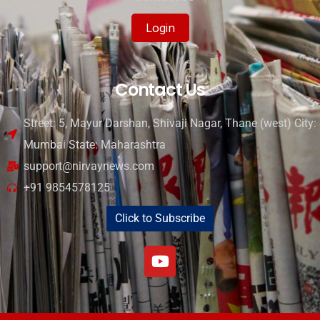
Login
Contact Us
Street: 5, Mayur Darshan, Shivaji Nagar, Thane (west) City:
Mumbai State: Maharashtra
support@nirvaynews.com
+91 9854578125
Click to Subscribe