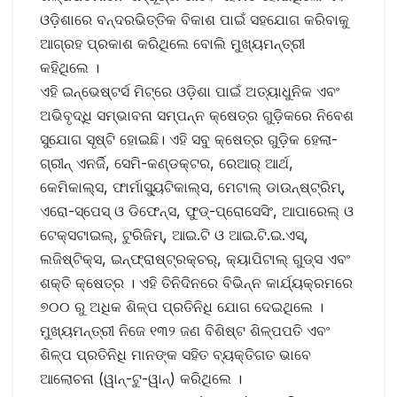
ଓଡ଼ିଶାରେ ବନ୍ଦରଭିତ୍ତିକ ବିକାଶ ପାଇଁ ସହଯୋଗ କରିବାକୁ
ଆଗ୍ରହ ପ୍ରକାଶ କରିଥିଲେ ବୋଲି ମୁଖ୍ୟମନ୍ତ୍ରୀ
କହିଥିଲେ ।
ଏହି ଇନ୍‌ଭେଷ୍ଟର୍ସ ମିଟ୍‌ରେ ଓଡ଼ିଶା ପାଇଁ ଅତ୍ୟାଧୁନିକ ଏବଂ
ଅଭିବୃଦ୍ଧି ସମ୍ଭାବନା ସମ୍ପନ୍ନ କ୍ଷେତ୍ର ଗୁଡ଼ିକରେ ନିବେଶ
ସୁଯୋଗ ସୃଷ୍ଟି ହୋଇଛି। ଏହି ସବୁ କ୍ଷେତ୍ର ଗୁଡ଼ିକ ହେଲା-
ଗ୍ରୀନ୍‌ ଏନର୍ଜି, ସେମି-କଣ୍ଡକ୍ଟର, ରେଆର୍‌ ଆର୍ଥ,
କେମିକାଲ୍ସ, ଫାର୍ମାସ୍ୟୁଟିକାଲ୍‌ସ, ମେଟାଲ୍ ଡାଉନ୍‌ଷ୍ଟ୍ରିମ୍,
ଏରୋ-ସ୍ପେସ୍ ଓ ଡିଫେନ୍ସ, ଫୁଡ୍‌-ପ୍ରୋସେସିଂ, ଆପାରେଲ୍‌ ଓ
ଟେକ୍ସଟାଇଲ୍, ଟୁରିଜିମ୍, ଆଇ.ଟି ଓ ଆଇ.ଟି.ଇ.ଏସ୍,
ଲଜିଷ୍ଟିକ୍‌ସ, ଇନ୍‌ଫ୍ରାଷ୍ଟ୍ରକ୍‌ଚର୍, କ୍ୟାପିଟାଲ୍ ଗୁଡ୍‌ସ ଏବଂ
ଶକ୍ତି କ୍ଷେତ୍ର । ଏହି ତିନିଦିନରେ ବିଭିନ୍ନ କାର୍ଯ୍ୟକ୍ରମରେ
୭୦୦ ରୁ ଅଧିକ ଶିଳ୍ପ ପ୍ରତିନିଧି ଯୋଗ ଦେଇଥିଲେ ।
ମୁଖ୍ୟମନ୍ତ୍ରୀ ନିଜେ ୧୩୨ ଜଣ ବିଶିଷ୍ଟ ଶିଳ୍ପପତି ଏବଂ
ଶିଳ୍ପ ପ୍ରତିନିଧି ମାନଙ୍କ ସହିତ ବ୍ୟକ୍ତିଗତ ଭାବେ
ଆଲୋଚନା (ୱାନ୍‌-ଟୁ-ୱାନ୍) କରିଥିଲେ ।