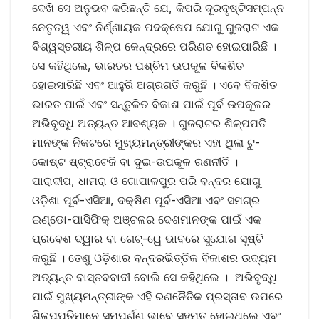
ଦେଖି ସେ ଅନୁଭବ କରିଛନ୍ତି ଯେ, କିପରି ଦୂରଦୃଷ୍ଟିସମ୍ପନ୍ନ
ନେତୃତ୍ୱ ଏବଂ ନିର୍ଣ୍ଣାୟକ ପଦକ୍ଷେପ ଯୋଗୁ ଗୁଜରାଟ ଏକ
ବିଶ୍ୱସ୍ତରୀୟ ଶିଳ୍ପ କେନ୍ଦ୍ରରେ ପରିଣତ ହୋଇପାରିଛି ।
ସେ କହିଥିଲେ, ଭାରତର ପଶ୍ଚିମ ଉପକୂଳ ବିକଶିତ
ହୋଇସାରିଛି ଏବଂ ଆହୁରି ଅଗ୍ରଗତି କରୁଛି । ଏବେ ବିକଶିତ
ଭାରତ ପାଇଁ ଏବଂ ସନ୍ତୁଳିତ ବିକାଶ ପାଇଁ ପୂର୍ବ ଉପକୂଳର
ଅଭିବୃଦ୍ଧି ଅତ୍ୟନ୍ତ ଆବଶ୍ୟକ । ଗୁଜରାଟର ଶିଳ୍ପପତି
ମାନଙ୍କ ନିକଟରେ ମୁଖ୍ୟମନ୍ତ୍ରୀଙ୍କର ଏହା ଥିଲା ଟୁ-
କୋଷ୍ଟ ଷ୍ଟ୍ରାଟେଜି ବା ଦୁଇ-ଉପକୂଳ ରଣନୀତି ।
ପାରାଦୀପ, ଧାମରା ଓ ଗୋପାଳପୁର ପରି ବନ୍ଦର ଯୋଗୁ
ଓଡ଼ିଶା ପୂର୍ବ-ଏସିଆ, ଦକ୍ଷିଣ ପୂର୍ବ-ଏସିଆ ଏବଂ ସମଗ୍ର
ଇଣ୍ଡୋ-ପାସିଫିକ୍ ଅଞ୍ଚଳର ଦେଶମାନଙ୍କ ପାଇଁ ଏକ
ପ୍ରବେଶ ଦ୍ୱାର ବା ଗେଟ୍-ୱେ ଭାବରେ ସୁଯୋଗ ସୃଷ୍ଟି
କରୁଛି । ତେଣୁ ଓଡ଼ିଶାର ବନ୍ଦରଭିତ୍ତିକ ବିକାଶର ଉଦ୍ୟମ
ଅତ୍ୟନ୍ତ ବାସ୍ତବବାଦୀ ବୋଲି ସେ କହିଥିଲେ । ଅଭିବୃଦ୍ଧି
ପାଇଁ ମୁଖ୍ୟମନ୍ତ୍ରୀଙ୍କ ଏହି ରଣନୈତିକ ପ୍ରସ୍ତାବ ଉପରେ
ଶିଳ୍ପପତିମାନେ ସମ୍ପୂର୍ଣ୍ଣ ଭାବେ ସହମତ ହୋଇଥିଲେ ଏବଂ