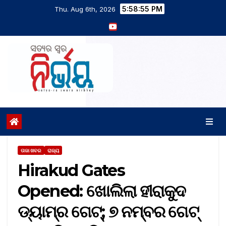
5:58:56 PM
Thu. Aug 6th, 2026
ତାଜା ଖବର
ରାଜ୍ୟ
Hirakud Gates
Opened: ଖୋଲିଲା ହୀରାକୁଦ
ଡ୍ୟାମ୍‌ର ଗେଟ୍‌; ୭ ନମ୍ବର ଗେଟ୍‌