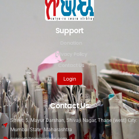
Support
Donation
Privacy Policy
Contact Us
Login
Contact Us
Street: 5, Mayur Darshan, Shivaji Nagar, Thane (west) City:
Mumbai State: Maharashtra
support@nirvaynews.com