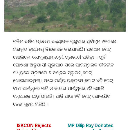
ଚଳିତ ବର୍ଷର ପ୍ରଥମ ବନ୍ୟାଜଳ ଗୁରୁବାର ପୂର୍ବାହ୍ନ ୧୧ଟାରେ
ହୀରାକୁଦ ଡ୍ୟାମରୁ ନିଷ୍କାସନ କରାଯାଇଛି। ପ୍ରଥମ ଗେଟ୍‌
ଖୋଲିଲେ ଉପମୁଖ୍ୟମନ୍ତ୍ରୀ ପ୍ରଭାତୀ ପରିଡ଼ା । ପୂର୍ବ
ଘୋଷଣା ଅନୁଯାୟୀ ପୂଜାପାଠ ପରେ ପାରମ୍ପରିକ ରୀତିନୀତି
ମଧ୍ୟରେ ପ୍ରଥମେ ୭ ନମ୍ବର ସ୍ଲୁଇସ୍ ଗେଟ୍
ଖୋଲାଯାଇଥିଲା। ପରେ ପର୍ଯ୍ୟାୟକ୍ରମେ ମୋଟ ୪ଟି ଗେଟ୍
ବାମ ପାର୍ଶ୍ୱରେ ୩ଟି ଓ ଡାହାଣ ପାର୍ଶ୍ୱରେ ୧ଟି ଖୋଲି
ବନ୍ୟାଜଳ ଛାଡ଼ାଯାଇଛି। ଆଜି ଆଉ ୫ଟି ଗେଟ୍‌ ଖୋଲାଯିବ
ନେଇ ସୂଚନା ମିଳିଛି ।
ISKCON Rejects
MP Dilip Ray Donates