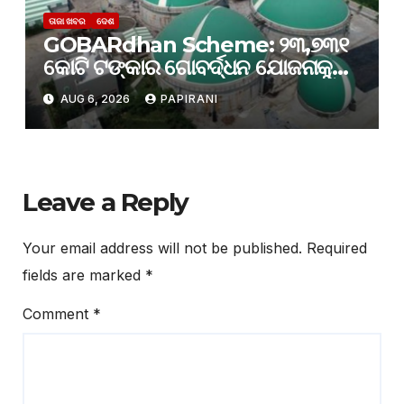
ତାଜା ଖବର
ଦେଶ
GOBARdhan Scheme: ୨୩,୭୩୧
କୋଟି ଟଙ୍କାର ଗୋବର୍ଦ୍ଧନ ଯୋଜନାକୁ
କ୍ୟାବିନେଟ୍ ମଞ୍ଜୁରି; ବଦଳିବ ଦେଶର
AUG 6, 2026
PAPIRANI
ଜୈବଶକ୍ତି କ୍ଷେତ୍ର
Leave a Reply
Your email address will not be published.
Required
fields are marked
*
Comment
*