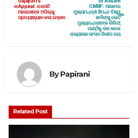
Gajapati’s
to Assam
Appeal: ଗଜପତି
CMRF: ଆସାମର
ମହାରାଜାଙ୍କ ଅପିଲ୍‌କୁ
ମୁଖ୍ୟମନ୍ତ୍ରୀ ହିମନ୍ତ ବିଶ୍ୱ
ପ୍ରତ୍ୟାଖ୍ୟାନ କଲା ଇସ୍କନ
ଶର୍ମାଙ୍କୁ ଭେଟି
ମୁଖ୍ୟମନ୍ତ୍ରୀଙ୍କ ରିଲିଫ୍
ପାଣ୍ଠିକୁ ଦାନ କଲେ
ରାଜ୍ୟସଭା ସାଂସଦ ଦିଲୀପ ରୟ
By
Papirani
Related Post