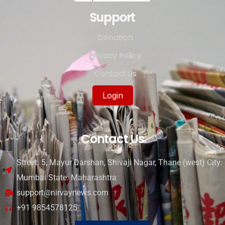
Support
Donation
Privacy Policy
Contact Us
Login
Contact Us
Street: 5, Mayur Darshan, Shivaji Nagar, Thane (west) City:
Mumbai State: Maharashtra
support@nirvaynews.com
+91 9854578125