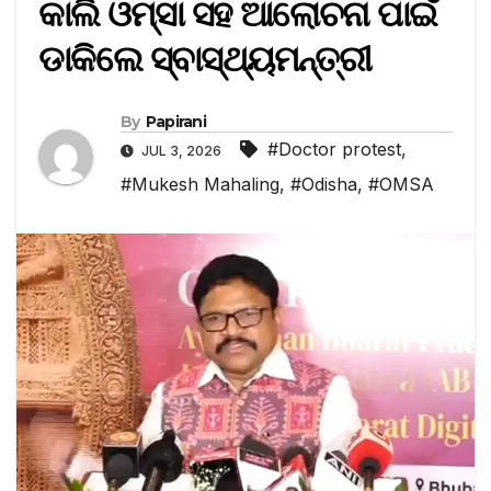
କାଲି ଓମ୍‌ସା ସହ ଆଲୋଚନା ପାଇଁ
ଡାକିଲେ ସ୍ବାସ୍ଥ୍ୟମନ୍ତ୍ରୀ
By
Papirani
#Doctor protest
,
JUL 3, 2026
#Mukesh Mahaling
,
#Odisha
,
#OMSA