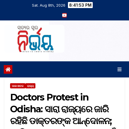
8:41:54 PM
Sat. Aug 8th, 2026
ତାଜା ଖବର
ରାଜ୍ୟ
Doctors Protest in
Odisha: ସାରା ରାଜ୍ୟରେ ଜାରି
ରହିଛି ଡାକ୍ତରଙ୍କ ଆନ୍ଦୋଳନ;