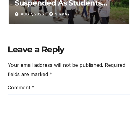
Suspended As Students
Leave Hostel Citing Poor
AUG 7, 2026
NIRVAY
Facilities
Leave a Reply
Your email address will not be published.
Required
fields are marked
*
Comment
*