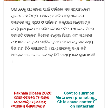
OMSAକୁ ଆଲୋଚନା ପାଇଁ ଡାକିଲେ ସ୍ବାସ୍ଥ୍ୟମନ୍ତ୍ରୀ
ମୁକେଶ ମହାଲିଙ୍ଗ । ଆସନ୍ତାକାଲି ସାଢ଼େ ଏଗାରଟା
ସମୟରେ ସ୍ୱାସ୍ଥ୍ୟ ଓ ପରିବାର କଲ୍ୟାଣ ମନ୍ତ୍ରୀଙ୍କ
କାର୍ଯ୍ୟାଳୟରେ ସଂଘ ସହିତ ବୈଠକ ବସିବ । ଏ ନେଇ ଓମସା
ସଭାପତି ଡାକ୍ତର କିଶୋର ଚନ୍ଦ୍ର ମିଶ୍ର ଏବଂ ସାଧାରଣ
ସମ୍ପାଦକ ଡାକ୍ତର ସଞ୍ଜିବ କୁମାର ପ୍ରଧାନକୁ ସ୍ବାସ୍ଥ୍ୟ
ବିଭାଗର ଚିଠି କରାଯାଇଛି । ଆନ୍ଦୋଳନକୁ ବନ୍ଦ କରି
ଆଲୋଚନାରେ ଯୋଗ ଦେବାକୁ ଚିଠି ମାଧ୍ୟମରେ କୁହାଯାଉଛି
।
Pakhala Dibasa 2026:
Govt to summon
ପଖାଳ ଦିବସରେ ୮୫ ଲକ୍ଷ
Meta over promoting
ଟଙ୍କା ଖର୍ଚ୍ଚ ପ୍ରସଙ୍ଗ;
Child abuse content
ପଖାଳକୁ ବିଶ୍ବସ୍ତରରେ
on Instagram