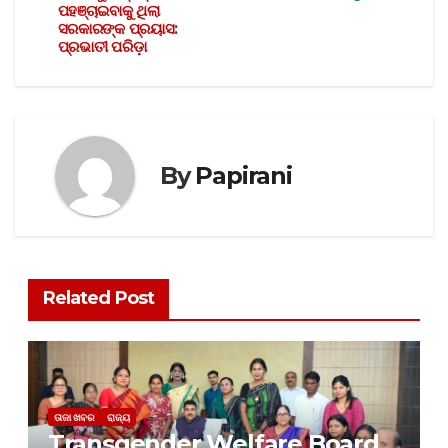
ପହଞ୍ଚାଇବାକୁ ଥିଲା
ସରକାରଙ୍କ ପ୍ରୟାସ:
ପ୍ରଭାତୀ ପରିଡ଼ା
By
Papirani
Related Post
ତାଜା ଖବର
ରାଜ୍ୟ
Transgender Welfare Board