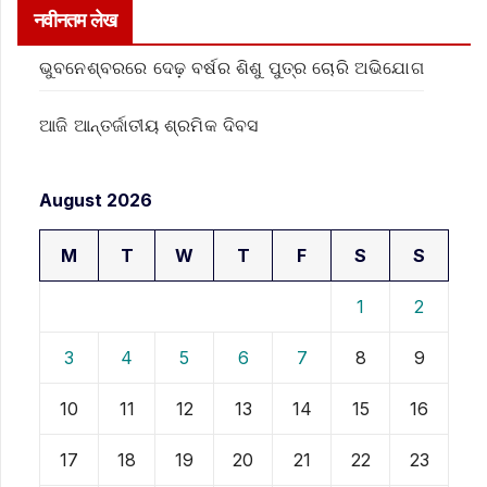
नवीनतम लेख
ଭୁବନେଶ୍ବରରେ ଦେଢ଼ ବର୍ଷର ଶିଶୁ ପୁତ୍ର ଚୋରି ଅଭିଯୋଗ
ଆଜି ଆନ୍ତର୍ଜାତୀୟ ଶ୍ରମିକ ଦିବସ
August 2026
M
T
W
T
F
S
S
1
2
3
4
5
6
7
8
9
10
11
12
13
14
15
16
17
18
19
20
21
22
23