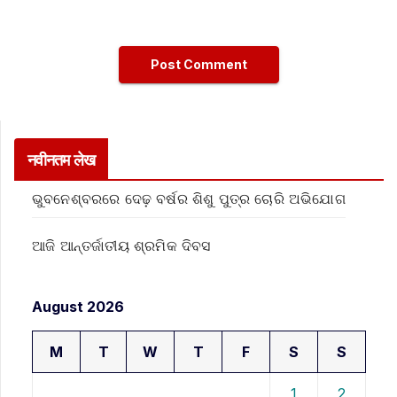
नवीनतम लेख
ଭୁବନେଶ୍ବରରେ ଦେଢ଼ ବର୍ଷର ଶିଶୁ ପୁତ୍ର ଚୋରି ଅଭିଯୋଗ
ଆଜି ଆନ୍ତର୍ଜାତୀୟ ଶ୍ରମିକ ଦିବସ
August 2026
M
T
W
T
F
S
S
1
2