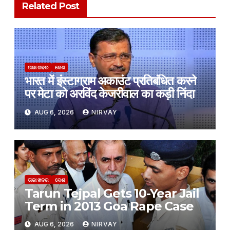
Related Post
ତାଜା ଖବର
ଦେଶ
भारत में इंस्टाग्राम अकाउंट प्रतिबंधित करने
पर मेटा को अरविंद केजरीवाल का कड़ी निंदा
AUG 6, 2026
NIRVAY
ତାଜା ଖବର
ଦେଶ
Tarun Tejpal Gets 10-Year Jail
Term in 2013 Goa Rape Case
AUG 6, 2026
NIRVAY