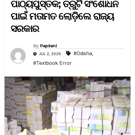
ପାଠ୍ୟପୁସ୍ତକ; ତ୍ରୁଟି ସଂଶୋଧନ
ପାଇଁ ମତାମତ ଲୋଡ଼ିଲେ ରାଜ୍ୟ
ସରକାର
By
Papirani
#Odisha
,
JUL 2, 2026
#Textbook Error