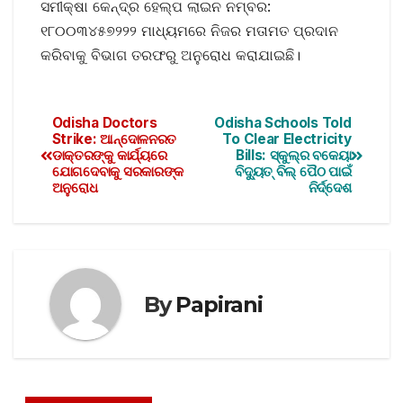
ସମୀକ୍ଷା କେନ୍ଦ୍ର ହେଲ୍ପ ଲାଇନ ନମ୍ବର:
୧୮୦୦୩୪୫୭୨୨୨ ମାଧ୍ୟମରେ ନିଜର ମତାମତ ପ୍ରଦାନ
କରିବାକୁ ବିଭାଗ ତରଫରୁ ଅନୁରୋଧ କରାଯାଇଛି।
Odisha Doctors
Odisha Schools Told
Strike: ଆନ୍ଦୋଳନରତ
To Clear Electricity
ଡାକ୍ତରଙ୍କୁ କାର୍ଯ୍ୟରେ
Bills: ସ୍କୁଲ୍‌ର ବକେୟା
ଯୋଗଦେବାକୁ ସରକାରଙ୍କ
ବିଦ୍ୟୁତ୍‌ ବିଲ୍‌ ପୈଠ ପାଇଁ
ଅନୁରୋଧ
ନିର୍ଦ୍ଦେଶ
By
Papirani