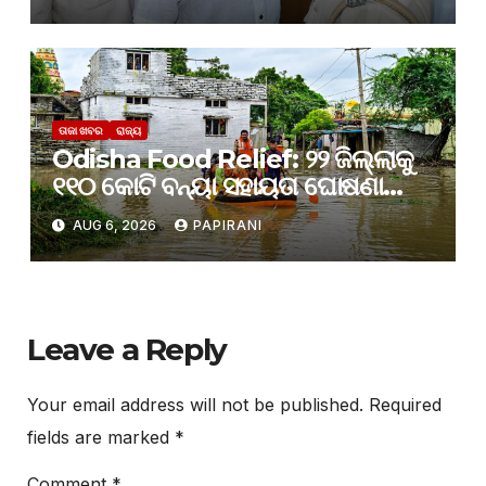
ତାଜା ଖବର
ରାଜ୍ୟ
Odisha Food Relief: ୨୨ ଜିଲ୍ଲାକୁ
୧୧୦ କୋଟି ବନ୍ୟା ସହାୟତା ଘୋଷଣା
କଲେ ରାଜ୍ୟ ସରକାର
AUG 6, 2026
PAPIRANI
Leave a Reply
Your email address will not be published.
Required
fields are marked
*
Comment
*