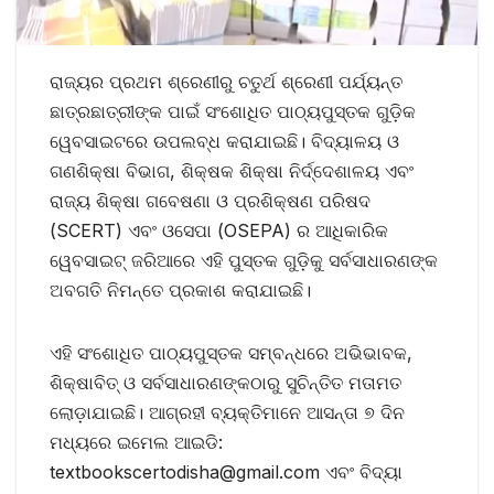
ରାଜ୍ୟର ପ୍ରଥମ ଶ୍ରେଣୀରୁ ଚତୁର୍ଥ ଶ୍ରେଣୀ ପର୍ଯ୍ୟନ୍ତ
ଛାତ୍ରଛାତ୍ରୀଙ୍କ ପାଇଁ ସଂଶୋଧିତ ପାଠ୍ୟପୁସ୍ତକ ଗୁଡ଼ିକ
ୱେବସାଇଟରେ ଉପଲବ୍ଧ କରାଯାଇଛି। ବିଦ୍ୟାଳୟ ଓ
ଗଣଶିକ୍ଷା ବିଭାଗ, ଶିକ୍ଷକ ଶିକ୍ଷା ନିର୍ଦ୍ଦେଶାଳୟ ଏବଂ
ରାଜ୍ୟ ଶିକ୍ଷା ଗବେଷଣା ଓ ପ୍ରଶିକ୍ଷଣ ପରିଷଦ
(SCERT) ଏବଂ ଓସେପା (OSEPA) ର ଆଧିକାରିକ
ୱେବସାଇଟ୍ ଜରିଆରେ ଏହି ପୁସ୍ତକ ଗୁଡ଼ିକୁ ସର୍ବସାଧାରଣଙ୍କ
ଅବଗତି ନିମନ୍ତେ ପ୍ରକାଶ କରାଯାଇଛି।
ଏହି ସଂଶୋଧିତ ପାଠ୍ୟପୁସ୍ତକ ସମ୍ବନ୍ଧରେ ଅଭିଭାବକ,
ଶିକ୍ଷାବିତ୍ ଓ ସର୍ବସାଧାରଣଙ୍କଠାରୁ ସୁଚିନ୍ତିତ ମତାମତ
ଲୋଡ଼ାଯାଇଛି। ଆଗ୍ରହୀ ବ୍ୟକ୍ତିମାନେ ଆସନ୍ତା ୭ ଦିନ
ମଧ୍ୟରେ ଇମେଲ ଆଇଡି:
textbookscertodisha@gmail.com
ଏବଂ ବିଦ୍ୟା