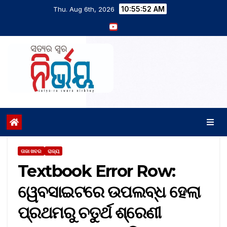
10:55:53 AM
Thu. Aug 6th, 2026
ତାଜା ଖବର
ରାଜ୍ୟ
Textbook Error Row:
ୱେବସାଇଟରେ ଉପଲବ୍ଧ ହେଲା
ପ୍ରଥମରୁ ଚତୁର୍ଥ ଶ୍ରେଣୀ