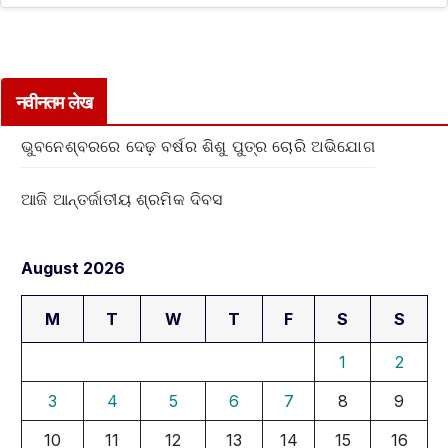
नवीनतम लेख
ଭୁବନେଶ୍ବରରେ ଦେଢ଼ ବର୍ଷର ଶିଶୁ ପୁତ୍ର ଚୋରି ଅଭିଯୋଗ
ଆଜି ଆନ୍ତର୍ଜାତୀୟ ଶ୍ରମିକ ଦିବସ
August 2026
M
T
W
T
F
S
S
1
2
3
4
5
6
7
8
9
10
11
12
13
14
15
16