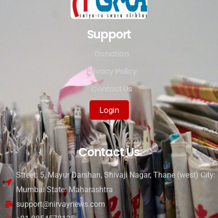
Support
Donation
Privacy Policy
Contact Us
Login
Contact Us
Street: 5, Mayur Darshan, Shivaji Nagar, Thane (west) City:
Mumbai State: Maharashtra
support@nirvaynews.com