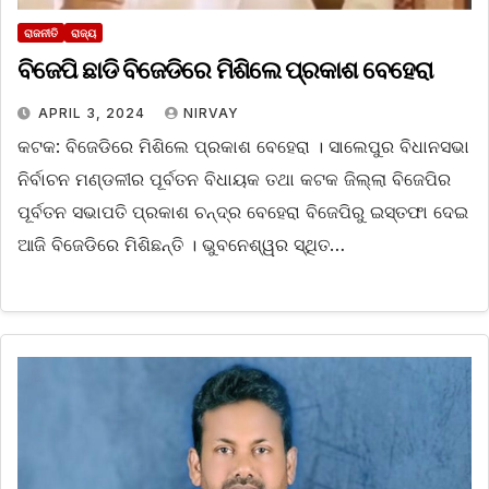
ରାଜନୀତି
ରାଜ୍ୟ
ବିଜେପି ଛାଡି ବିଜେଡିରେ ମିଶିଲେ ପ୍ରକାଶ ବେହେରା
APRIL 3, 2024
NIRVAY
କଟକ: ବିଜେଡିରେ ମିଶିଲେ ପ୍ରକାଶ ବେହେରା । ସାଲେପୁର ବିଧାନସଭା
ନିର୍ବାଚନ ମଣ୍ଡଳୀର ପୂର୍ବତନ ବିଧାୟକ ତଥା କଟକ ଜିଲ୍ଲା ବିଜେପିର
ପୂର୍ବତନ ସଭାପତି ପ୍ରକାଶ ଚନ୍ଦ୍ର ବେହେରା ବିଜେପିରୁ ଇସ୍ତଫା ଦେଇ
ଆଜି ବିଜେଡିରେ ମିଶିଛନ୍ତି । ଭୁବନେଶ୍ୱର ସ୍ଥିତ…