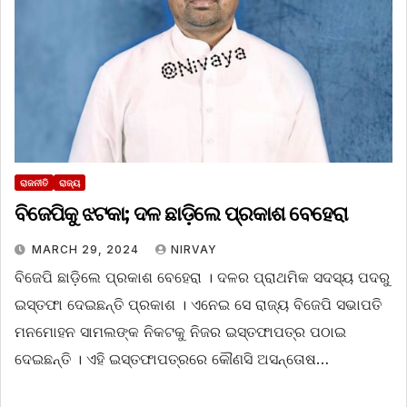
ରାଜନୀତି
ରାଜ୍ୟ
ବିଜେପିକୁ ଝଟକା; ଦଳ ଛାଡ଼ିଲେ ପ୍ରକାଶ ବେହେରା
MARCH 29, 2024
NIRVAY
ବିଜେପି ଛାଡ଼ିଲେ ପ୍ରକାଶ ବେହେରା । ଦଳର ପ୍ରାଥମିକ ସଦସ୍ୟ ପଦରୁ
ଇସ୍ତଫା ଦେଇଛନ୍ତି ପ୍ରକାଶ । ଏନେଇ ସେ ରାଜ୍ୟ ବିଜେପି ସଭାପତି
ମନମୋହନ ସାମଲଙ୍କ ନିକଟକୁ ନିଜର ଇସ୍ତଫାପତ୍ର ପଠାଇ
ଦେଇଛନ୍ତି । ଏହି ଇସ୍ତଫାପତ୍ରରେ କୌଣସି ଅସନ୍ତୋଷ…