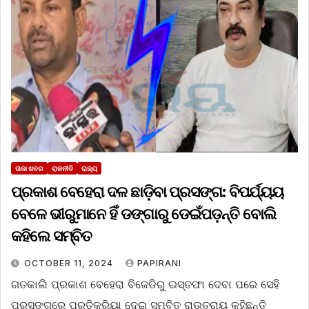
ତାଜା ଖବର
ରାଜନୀତି
ରାଜ୍ୟ
ପ୍ରକାଶ ବେହେରା ଦଳ ଛାଡ଼ିବା ପ୍ରସଙ୍ଗ: ବିପର୍ଯ୍ୟୟ
ବେଳେ ଭୀରୁମାନେ ହିଁ ଡଙ୍ଗାରୁ ଡେଇଁପଡ଼ନ୍ତି ବୋଲି
କହିଲେ ସମ୍ବିତ
OCTOBER 11, 2024
PAPIRANI
ଗତକାଲି ପ୍ରକାଶ ବେହେରା ବିଜେଡିରୁ ଇସ୍ତଫା ଦେବା ପରେ ସେହି
ପ୍ରସଙ୍ଗରେ ପ୍ରତିକ୍ରିୟା ଦେଇ ସମ୍ବିତ ରାଉତରାୟ କହିଛନ୍ତି