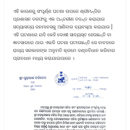
ଏହି କାରଣରୁ ସଂପୂର୍ଣ୍ଣ ଘଟଣା ଉପରେ ଶ୍ରୀମନ୍ଦିର
ପ୍ରଶାସନ ତରଫରୁ ଏକ ଅନ୍ତରୀଣ ତଦନ୍ତ କରାଯାଇ
ସତ୍ୟାସତ୍ୟ ଜନମାନସକୁ ଆଣିବାର ବ୍ୟବସ୍ଥା କରାଯାଉ |
ଏହି ଘଟଣାରେ ଯଦି କେହି ଦୋଷୀ ସାବ୍ୟସ୍ତ ହେଉଛନ୍ତି ବା
ଜ୍ଞାତସାରରେ ଥାଇ ଏଭଳି ଘଟଣା ଘଟାଉଛନ୍ତି ସେ ବାବଦରେ
ରାଜ୍ୟ ସରକାରଙ୍କ ଅନୁମତି କ୍ରମେ ଦଣ୍ଡବିଧାନ କରିବାର
ପ୍ରାବଧାନ ମଧ୍ୟ କରାଯାଇପାରେ ।