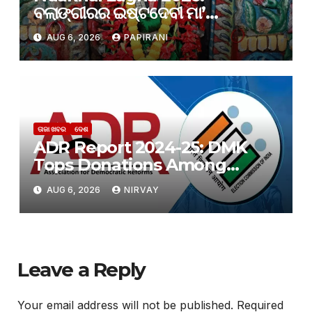
ବଲାଙ୍ଗୀରର ଇଷ୍ଟଦେବୀ ମା’
ସମଲେଶ୍ୱରୀଙ୍କ ପାଖରେ ଲାଗି ହେବ
AUG 6, 2026
PAPIRANI
ନବାନ୍ନ
ତାଜା ଖବର
ଦେଶ
ADR Report 2024-25: DMK
Tops Donations Among
Regional Parties
AUG 6, 2026
NIRVAY
Leave a Reply
Your email address will not be published.
Required