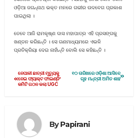
ଓଡ଼ିଆ ଜଗନ୍ନାଥ ଭକ୍ତ ମନରେ ଗଭୀର ଉଦବେଗ ପ୍ରକାଶ
ପାଇଥିଲା ।
ତେବେ ଆଜି ରାମକୃଷ୍ଣ ଦାସ ମହାପାତ୍ର ଏହି ପ୍ରସଙ୍ଗକୁ
ଖଣ୍ଡନ କରିଛନ୍ତି । ସେ ଗଣମାଧ୍ୟମରେ ଏଭଳି
ପ୍ରତିକ୍ରିୟା ଦେଇ ନାହାଁନ୍ତି ବୋଲି ସେ କହିଛନ୍ତି ।
ନେପାଳୀ ଛାତ୍ରୀ ମୃତ୍ୟୁକୁ
୧୦ ତାରିଖରେ ଓଡ଼ିଶା ଆସିବେ
ନେଇ ଫ୍ୟାକ୍ଟ ଫାଇଣ୍ଡିଂ
ଗୃହ ମନ୍ତ୍ରୀ ଅମିତ ଶାହ
କମିଟି ଗଠନ କଲା UGC
By
Papirani