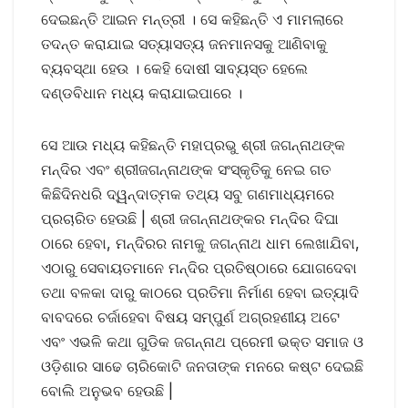
ଦେଇଛନ୍ତି ଆଇନ ମନ୍ତ୍ରୀ । ସେ କହିଛନ୍ତି ଏ ମାମଲାରେ
ତଦନ୍ତ କରାଯାଇ ସତ୍ୟାସତ୍ୟ ଜନମାନସକୁ ଆଣିବାକୁ
ବ୍ୟବସ୍ଥା ହେଉ । କେହି ଦୋଷୀ ସାବ୍ୟସ୍ତ ହେଲେ
ଦଣ୍ଡବିଧାନ ମଧ୍ୟ କରାଯାଇପାରେ ।
ସେ ଆଉ ମଧ୍ୟ କହିଛନ୍ତି ମହାପ୍ରଭୁ ଶ୍ରୀ ଜଗନ୍ନାଥଙ୍କ
ମନ୍ଦିର ଏବଂ ଶ୍ରୀଜଗନ୍ନାଥଙ୍କ ସଂସ୍କୃତିକୁ ନେଇ ଗତ
କିଛିଦିନଧରି ଦ୍ୱନ୍ଦାତ୍ମକ ତଥ୍ୟ ସବୁ ଗଣମାଧ୍ୟମରେ
ପ୍ରଚାରିତ ହେଉଛି | ଶ୍ରୀ ଜଗନ୍ନାଥଙ୍କର ମନ୍ଦିର ଦିଘା
ଠାରେ ହେବା, ମନ୍ଦିରର ନାମକୁ ଜଗନ୍ନାଥ ଧାମ ଲେଖାଯିବା,
ଏଠାରୁ ସେବାୟତମାନେ ମନ୍ଦିର ପ୍ରତିଷ୍ଠାରେ ଯୋଗଦେବା
ତଥା ବଳକା ଦାରୁ କାଠରେ ପ୍ରତିମା ନିର୍ମାଣ ହେବା ଇତ୍ୟାଦି
ବାବଦରେ ଚର୍ଜାହେବା ବିଷୟ ସମ୍ପୁର୍ଣ ଅଗ୍ରହଣୀୟ ଅଟେ
ଏବଂ ଏଭଳି କଥା ଗୁଡିକ ଜଗନ୍ନାଥ ପ୍ରେମୀ ଭକ୍ତ ସମାଜ ଓ
ଓଡ଼ିଶାର ସାଢେ ଚାରିକୋଟି ଜନତାଙ୍କ ମନରେ କଷ୍ଟ ଦେଇଛି
ବୋଲି ଅନୁଭବ ହେଉଛି |