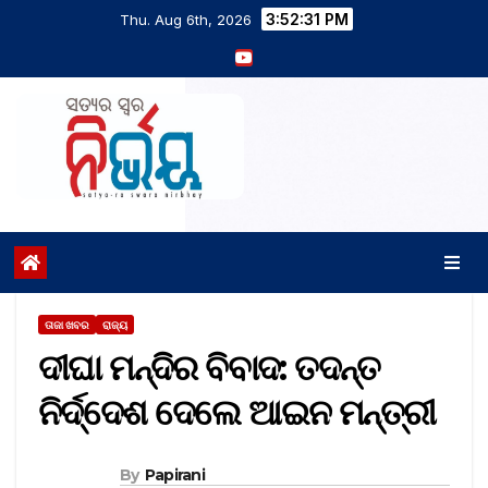
3:52:32 PM
Thu. Aug 6th, 2026
ତାଜା ଖବର
ରାଜ୍ୟ
ଦୀଘା ମନ୍ଦିର ବିବାଦ: ତଦନ୍ତ
ନିର୍ଦ୍ଦେଶ ଦେଲେ ଆଇନ ମନ୍ତ୍ରୀ
By
Papirani