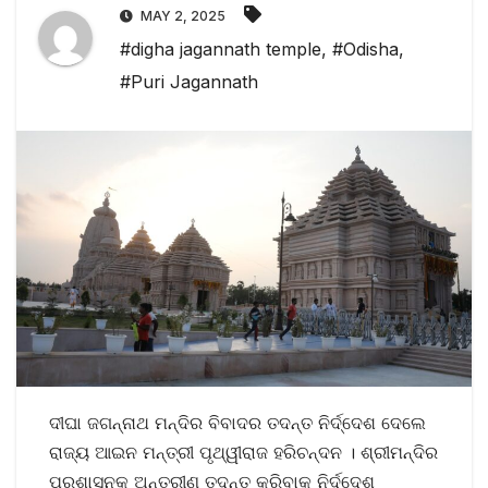
MAY 2, 2025
#digha jagannath temple
,
#Odisha
,
#Puri Jagannath
ଦୀଘା ଜଗନ୍ନାଥ ମନ୍ଦିର ବିବାଦର ତଦନ୍ତ ନିର୍ଦ୍ଦେଶ ଦେଲେ
ରାଜ୍ୟ ଆଇନ ମନ୍ତ୍ରୀ ପୃଥ୍ୱୀରାଜ ହରିଚନ୍ଦନ । ଶ୍ରୀମନ୍ଦିର
ପ୍ରଶାସନକୁ ଅନ୍ତରୀଣ ତଦନ୍ତ କରିବାକୁ ନିର୍ଦ୍ଦେଶ