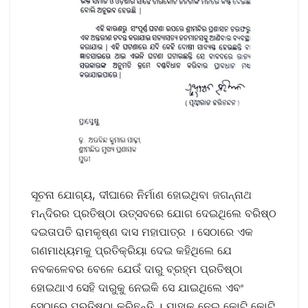
ସୂଚନା ଯୋଗ୍ୟ, ଦୀଘାରେ ନିର୍ମାଣ ହୋଇଥିବା ଜଗନ୍ନାଥ
ମନ୍ଦିରର ପ୍ରତିଷ୍ଠା ଉତ୍ସବରେ ଯୋଗ ଦେଇଥିଲେ ବରିଷ୍ଠ
ଦଇତାପତି ରାମକୃଷ୍ଣ ଦାସ ମହାପାତ୍ର । ସେଠାରେ ଏକ
ଗଣମାଧ୍ୟମକୁ ପ୍ରତିକ୍ରିୟା ଦେଇ କହିଥିଲେ ଯେ
ନବକଳେବର ବେଳେ ଯେଉଁ ଦାରୁ ବ୍ରହ୍ମ ପ୍ରତିଷ୍ଠା
ହୋଇଥାଏ ସେହି ଦାରୁକୁ ନେଇକି ସେ ଯାଇଥିଲେ ଏବଂ
ସେଠାରେ ପ୍ରତିଷ୍ଠା କରିଛନ୍ତି । ଯାହାକୁ ନେଇ କୋଟି କୋଟି