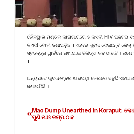
ଚୌଦ୍ୱାର ମଣ୍ଡଳ କାରାଗାରରେ ୫ କଏଦୀ HIV ପଜିଟିଭ ଚିହ୍
କଏଦୀ ବୋଲି ଜଣାପଡ଼ିଛି । ଏନେଇ ସୂଚନା ଦେଇଛନ୍ତି ଜେଲ୍ ଅ
ସ୍ବତନ୍ତ୍ର ୱାର୍ଡରେ ରଖାଯାଇ ଚିକିତ୍ସା କରାଯାଉଛି । ଜଣେ ଡ
।
ଅନ୍ୟପଟେ ଭୁବନେଶ୍ବର ଝାରପଡ଼ା ଜେଲରେ ବଢୁଛି ଏଚଆଇଭି
ଜଣାପଡିଛି ।
Mao Dump Unearthed in Koraput: କୋର
ପୁଣି ମାଓ ଡମ୍ପ ଠାବ