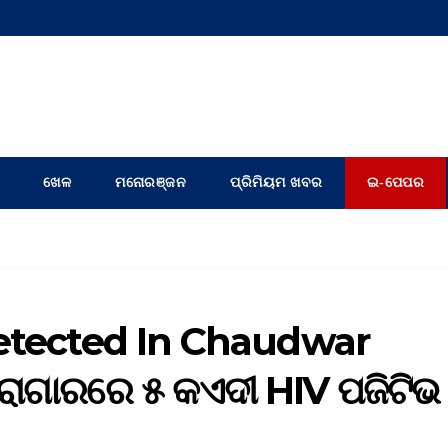
ଖେଳ
ମନୋରଞ୍ଜନ
ପ୍ରିମିୟମ ଖବର
ଇ-ପେପର
Detected In Chaudwar
ାରାଗାରରେ ୫ କଏଦୀ HIV ପଜିଟିଭ