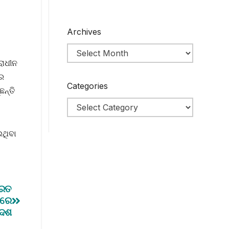
Archives
ରାଧୀନ
‌ର
Categories
ଛନ୍ତି
ଥିବା
ନରତ
ତରେ
ଦେଶ