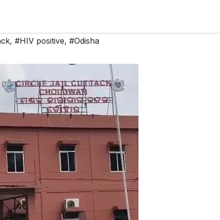
ack
,
#HIV positive
,
#Odisha