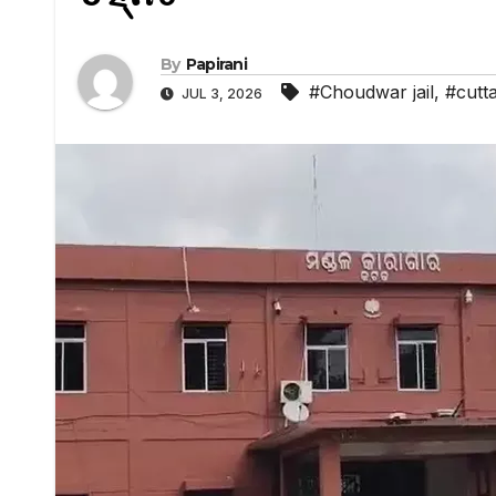
By
Papirani
#Choudwar jail
,
#cutt
JUL 3, 2026