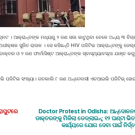
ନଟ । ଆକ୍ରାନ୍ତଙ୍କ ମଧ୍ୟରୁ ୨ ଜଣ ସଜା କାଟୁଥିବା ବେଳେ ଅନ୍ୟ ୩ ବିଚା
ଧୀକ୍ଷକ ସୁଜିତ ରାଉଳ । ସେ କହିଛନ୍ତି HIV ପଜିଟିଭ ଆକ୍ରାନ୍ତଙ୍କୁ ଜେଲ୍
ାକ୍ତର ଓ ୨ ଜଣ ଫାର୍ମାସିଷ୍ଟ ଆକ୍ରାନ୍ତଙ୍କ ସ୍ବାସ୍ଥ୍ୟାବସ୍ଥା ଯାଞ୍ଚ କରୁ
 ପଜିଟିଭ ସଂଖ୍ୟା। ଗତକାଲି ୮ ଜଣ ଅନ୍ତେବାସୀ ଏଚଆଇଭି ପଜିଟିଭ୍ ହୋଇ
ାପୁଟରେ
Doctor Protest in Odisha: ଆନ୍ଦୋଳ
ଡାକ୍ତରଙ୍କୁ ମିଳିଲା ଡେଡ୍‌ଲାଇନ୍‌; ୧୨ ଘଣ୍ଟା ଭି
କାର୍ଯ୍ୟରେ ଯୋଗ ଦେବା ପାଇଁ ନିର୍ଦ୍