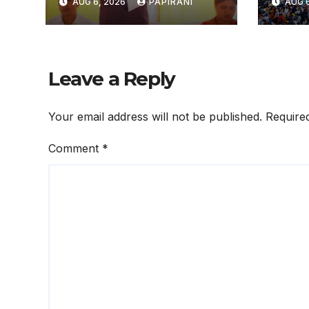
AUG 6, 2026
PAPIRANI
AUG 6
ଗଣଶିକ୍ଷା ମନ୍ତ୍ରୀଙ୍କ
Rath
ଖଣ୍ଡନ
in N
Inve
Leave a Reply
Your email address will not be published.
Require
Comment
*