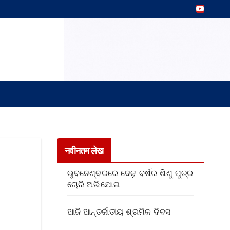
नवीनतम लेख
ଭୁବନେଶ୍ବରରେ ଦେଢ଼ ବର୍ଷର ଶିଶୁ ପୁତ୍ର
ଚୋରି ଅଭିଯୋଗ
ଆଜି ଆନ୍ତର୍ଜାତୀୟ ଶ୍ରମିକ ଦିବସ