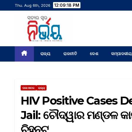
12:09:19 PM
Thu. Aug 6th, 2026
ରାଜ୍ୟ
ରାଜନୀତି
ଦେଶ
ସମ୍ପାଦକୀୟ
ତାଜା ଖବର
ରାଜ୍ୟ
HIV Positive Cases 
Jail: ଚୌଦ୍ୱାର ମଣ୍ଡଳ କ
ଚିହ୍ନଟ