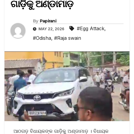
ଗାଡ଼ିକୁ ଅଣ୍ଡାମାଡ଼
By
Papirani
#Egg Attack
,
MAY 22, 2026
#Odisha
,
#Raja swain
ଆଠଗଡ଼ ବିଧାୟକଙ୍କ ଗାଡ଼ିକୁ ଅଣ୍ଡାମାଡ଼ । ବିଧାୟକ