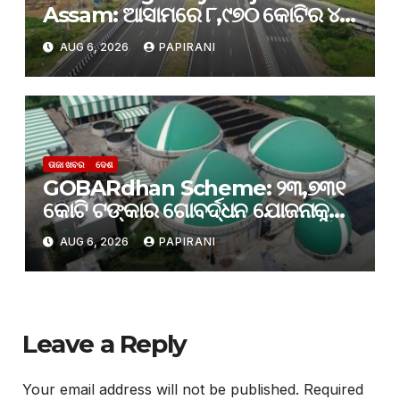
Assam: ଆସାମରେ ୮,୯୭୦ କୋଟିର ୪-
ଲେନ୍ ରାଜପଥ ପ୍ରକଳ୍ପକୁ କ୍ୟାବିନେଟ୍
AUG 6, 2026
PAPIRANI
ମଞ୍ଜୁରୀ
ତାଜା ଖବର
ଦେଶ
GOBARdhan Scheme: ୨୩,୭୩୧
କୋଟି ଟଙ୍କାର ଗୋବର୍ଦ୍ଧନ ଯୋଜନାକୁ
କ୍ୟାବିନେଟ୍ ମଞ୍ଜୁରି; ବଦଳିବ ଦେଶର
AUG 6, 2026
PAPIRANI
ଜୈବଶକ୍ତି କ୍ଷେତ୍ର
Leave a Reply
Your email address will not be published.
Required