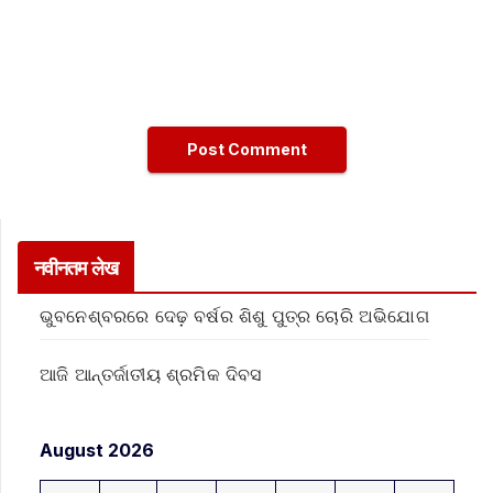
नवीनतम लेख
ଭୁବନେଶ୍ବରରେ ଦେଢ଼ ବର୍ଷର ଶିଶୁ ପୁତ୍ର ଚୋରି ଅଭିଯୋଗ
ଆଜି ଆନ୍ତର୍ଜାତୀୟ ଶ୍ରମିକ ଦିବସ
August 2026