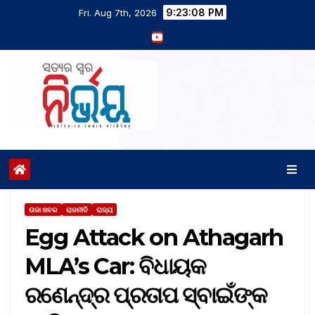
9:23:09 PM
Fri. Aug 7th, 2026
ତାଜା ଖବର
ରାଜନୀତି
ରାଜ୍ୟ
Egg Attack on Athagarh
MLA’s Car: ବିଧାୟକ
ରଣେନ୍ଦ୍ର ପ୍ରତାପ ସ୍ବାଇଁଙ୍କ