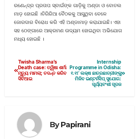
ରଣେନ୍ଦ୍ର ପ୍ରତାପ ସ୍ବାଇଁଙ୍କ ଗାଡ଼ିକୁ ଅଣ୍ଡା ଓ ବୋତଲ
ମାଡ଼ ହୋଇଛି ।ତିଗିରିଆ ବୈଠକକୁ ଆସୁଥିବା ବେଳେ
ଜୋରଦାର ବିରୋଧ କରି ଏହି ଅଣ୍ଡାମାଡ଼ କରାଯାଇଛି। ଏହା
ସହ ଠେଙ୍ଗାରେ ଆକ୍ରମଣ ଉଦ୍ୟମ ହୋଇଥିବା ଅଭିଯୋଗ
ମଧ୍ୟ ହୋଇଛି ।
Twisha Sharma’s
Internship
Death case: ତ୍ୱିଷା ଶର୍ମା
Programme in Odisha:
ମୃତ୍ୟୁ ମାମଲା; ତଦନ୍ତ କରିବ
୧.୧୮ ଲକ୍ଷ ଛାତ୍ରଛାତ୍ରୀଙ୍କୁ
ସିବିଆଇ
ମିଳିବ ଇଣ୍ଟର୍ନସିପ୍‌ ସୁଯୋଗ:
ସୂର୍ଯ୍ୟବଂଶୀ ସୂରଜ
By
Papirani