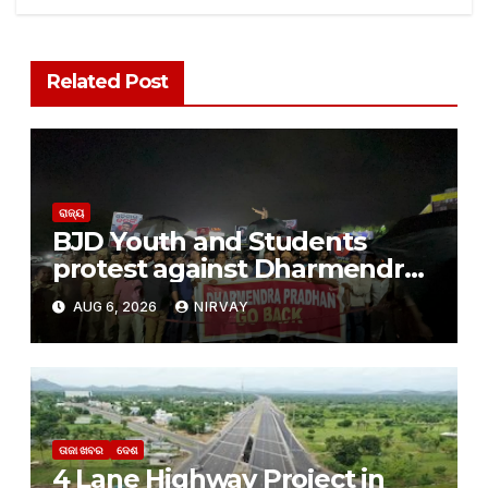
Related Post
ରାଜ୍ୟ
BJD Youth and Students
protest against Dharmendra
Pradhan
AUG 6, 2026
NIRVAY
ତାଜା ଖବର
ଦେଶ
4 Lane Highway Project in