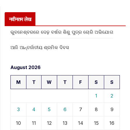
नवीनतम लेख
ଭୁବନେଶ୍ବରରେ ଦେଢ଼ ବର୍ଷର ଶିଶୁ ପୁତ୍ର ଚୋରି ଅଭିଯୋଗ
ଆଜି ଆନ୍ତର୍ଜାତୀୟ ଶ୍ରମିକ ଦିବସ
August 2026
M
T
W
T
F
S
S
1
2
3
4
5
6
7
8
9
10
11
12
13
14
15
16