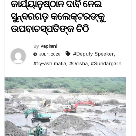
କାର୍ଯ୍ୟାନୁଷ୍ଠାନ ଦାବି ନେଇ
ସୁନ୍ଦରଗଡ଼ କଲେକ୍ଟରଙ୍କୁ
ଉପବାଚସ୍ପତିଙ୍କ ଚିଠି
By
Papirani
#Deputy Speaker
,
JUL 1, 2026
#fly-ash mafia
,
#Odisha
,
#Sundargarh