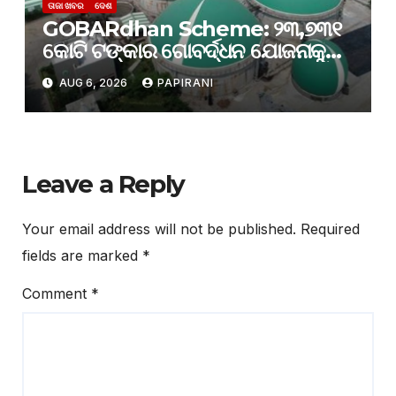
ତାଜା ଖବର
ଦେଶ
GOBARdhan Scheme: ୨୩,୭୩୧
କୋଟି ଟଙ୍କାର ଗୋବର୍ଦ୍ଧନ ଯୋଜନାକୁ
କ୍ୟାବିନେଟ୍ ମଞ୍ଜୁରି; ବଦଳିବ ଦେଶର
AUG 6, 2026
PAPIRANI
ଜୈବଶକ୍ତି କ୍ଷେତ୍ର
Leave a Reply
Your email address will not be published.
Required
fields are marked
*
Comment
*