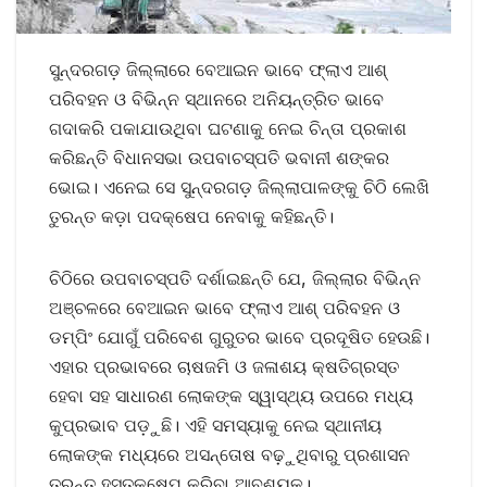
ସୁନ୍ଦରଗଡ଼ ଜିଲ୍ଲାରେ ବେଆଇନ ଭାବେ ଫ୍ଲାଏ ଆଶ୍‌
ପରିବହନ ଓ ବିଭିନ୍ନ ସ୍ଥାନରେ ଅନିୟନ୍ତ୍ରିତ ଭାବେ
ଗଦାକରି ପକାଯାଉଥିବା ଘଟଣାକୁ ନେଇ ଚିନ୍ତା ପ୍ରକାଶ
କରିଛନ୍ତି ବିଧାନସଭା ଉପବାଚସ୍ପତି ଭବାନୀ ଶଙ୍କର
ଭୋଇ। ଏନେଇ ସେ ସୁନ୍ଦରଗଡ଼ ଜିଲ୍ଲାପାଳଙ୍କୁ ଚିଠି ଲେଖି
ତୁରନ୍ତ କଡ଼ା ପଦକ୍ଷେପ ନେବାକୁ କହିଛନ୍ତି।
ଚିଠିରେ ଉପବାଚସ୍ପତି ଦର୍ଶାଇଛନ୍ତି ଯେ, ଜିଲ୍ଲାର ବିଭିନ୍ନ
ଅଞ୍ଚଳରେ ବେଆଇନ ଭାବେ ଫ୍ଲାଏ ଆଶ୍‌ ପରିବହନ ଓ
ଡମ୍ପିଂ ଯୋଗୁଁ ପରିବେଶ ଗୁରୁତର ଭାବେ ପ୍ରଦୂଷିତ ହେଉଛି।
ଏହାର ପ୍ରଭାବରେ ଚାଷଜମି ଓ ଜଳାଶୟ କ୍ଷତିଗ୍ରସ୍ତ
ହେବା ସହ ସାଧାରଣ ଲୋକଙ୍କ ସ୍ୱାସ୍ଥ୍ୟ ଉପରେ ମଧ୍ୟ
କୁପ୍ରଭାବ ପଡ଼ୁଛି। ଏହି ସମସ୍ୟାକୁ ନେଇ ସ୍ଥାନୀୟ
ଲୋକଙ୍କ ମଧ୍ୟରେ ଅସନ୍ତୋଷ ବଢ଼ୁଥିବାରୁ ପ୍ରଶାସନ
ତୁରନ୍ତ ହସ୍ତକ୍ଷେପ କରିବା ଆବଶ୍ୟକ।