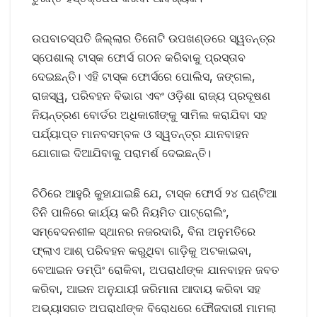
ଉପବାଚସ୍ପତି ଜିଲ୍ଲାର ତିନୋଟି ଉପଖଣ୍ଡରେ ସ୍ୱତନ୍ତ୍ର
ସ୍ପେଶାଲ୍ ଟାସ୍କ ଫୋର୍ସ ଗଠନ କରିବାକୁ ପ୍ରସ୍ତାବ
ଦେଇଛନ୍ତି। ଏହି ଟାସ୍କ ଫୋର୍ସରେ ପୋଲିସ, ଜଙ୍ଗଲ,
ରାଜସ୍ୱ, ପରିବହନ ବିଭାଗ ଏବଂ ଓଡ଼ିଶା ରାଜ୍ୟ ପ୍ରଦୂଷଣ
ନିୟନ୍ତ୍ରଣ ବୋର୍ଡର ଅଧିକାରୀଙ୍କୁ ସାମିଲ କରାଯିବା ସହ
ପର୍ଯ୍ୟାପ୍ତ ମାନବସମ୍ବଳ ଓ ସ୍ୱତନ୍ତ୍ର ଯାନବାହନ
ଯୋଗାଇ ଦିଆଯିବାକୁ ପରାମର୍ଶ ଦେଇଛନ୍ତି।
ଚିଠିରେ ଆହୁରି କୁହାଯାଇଛି ଯେ, ଟାସ୍କ ଫୋର୍ସ ୨୪ ଘଣ୍ଟିଆ
ତିନି ପାଳିରେ କାର୍ଯ୍ୟ କରି ନିୟମିତ ପାଟ୍ରୋଲିଂ,
ସମ୍ବେଦନଶୀଳ ସ୍ଥାନର ନଜରଦାରି, ବିନା ଅନୁମତିରେ
ଫ୍ଲାଏ ଆଶ୍‌ ପରିବହନ କରୁଥିବା ଗାଡ଼ିକୁ ଅଟକାଇବା,
ବେଆଇନ ଡମ୍ପିଂ ରୋକିବା, ଅପରାଧୀଙ୍କ ଯାନବାହନ ଜବତ
କରିବା, ଆଇନ ଅନୁଯାୟୀ ଜରିମାନା ଆଦାୟ କରିବା ସହ
ଅଭ୍ୟାସଗତ ଅପରାଧୀଙ୍କ ବିରୋଧରେ ଫୌଜଦାରୀ ମାମଲା