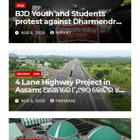
ରାଜ୍ୟ
BJD Youth and Students
protest against Dharmendra
Pradhan
AUG 6, 2026
NIRVAY
ତାଜା ଖବର
ଦେଶ
4 Lane Highway Project in
Assam: ଆସାମରେ ୮,୯୭୦ କୋଟିର ୪-
ଲେନ୍ ରାଜପଥ ପ୍ରକଳ୍ପକୁ କ୍ୟାବିନେଟ୍
AUG 6, 2026
PAPIRANI
ମଞ୍ଜୁରୀ