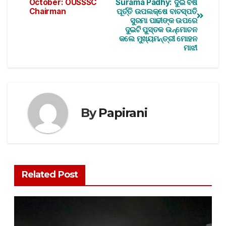
October: OUSSSC
Surama Padhy: ଦୁଇ ବର୍ଷ
Chairman
ପୂର୍ତ୍ତି ଉପଲକ୍ଷେ ବାଚସ୍ପତି
ସୁରମା ପାଢୀଙ୍କ ଉପରେ
ଦୁଇଟି ପୁସ୍ତକ ଉନ୍ମୋଚନ
କଲେ ମୁଖ୍ୟମନ୍ତ୍ରୀ ମୋହନ
ମାଝୀ
By
Papirani
Related Post