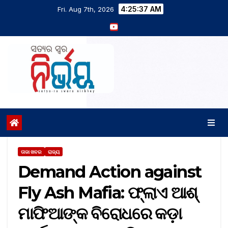
4:25:38 AM
Fri. Aug 7th, 2026
ତାଜା ଖବର
ରାଜ୍ୟ
Demand Action against
Fly Ash Mafia: ଫ୍ଲାଏ ଆଶ୍‌
ମାଫିଆଙ୍କ ବିରୋଧରେ କଡ଼ା