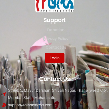
Support
Donation
Privacy Policy
Contact Us
Login
Contact Us
Street: 5, Mayur Darshan, Shivaji Nagar, Thane (west) City:
Mumbai State: Maharashtra
support@nirvaynews.com