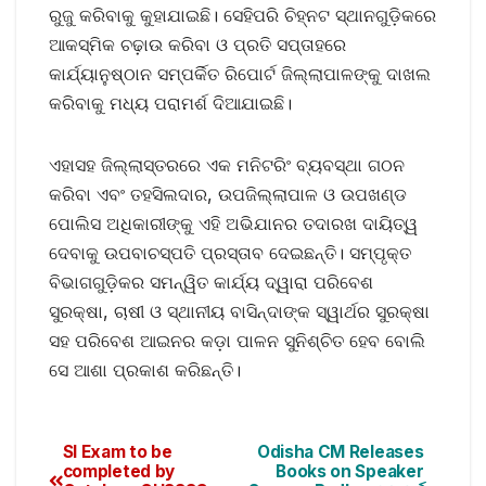
ରୁଜୁ କରିବାକୁ କୁହାଯାଇଛି। ସେହିପରି ଚିହ୍ନଟ ସ୍ଥାନଗୁଡ଼ିକରେ
ଆକସ୍ମିକ ଚଢ଼ାଉ କରିବା ଓ ପ୍ରତି ସପ୍ତାହରେ
କାର୍ଯ୍ୟାନୁଷ୍ଠାନ ସମ୍ପର୍କିତ ରିପୋର୍ଟ ଜିଲ୍ଲାପାଳଙ୍କୁ ଦାଖଲ
କରିବାକୁ ମଧ୍ୟ ପରାମର୍ଶ ଦିଆଯାଇଛି।
ଏହାସହ ଜିଲ୍ଲାସ୍ତରରେ ଏକ ମନିଟରିଂ ବ୍ୟବସ୍ଥା ଗଠନ
କରିବା ଏବଂ ତହସିଲଦାର, ଉପଜିଲ୍ଲାପାଳ ଓ ଉପଖଣ୍ଡ
ପୋଲିସ ଅଧିକାରୀଙ୍କୁ ଏହି ଅଭିଯାନର ତଦାରଖ ଦାୟିତ୍ୱ
ଦେବାକୁ ଉପବାଚସ୍ପତି ପ୍ରସ୍ତାବ ଦେଇଛନ୍ତି। ସମ୍ପୃକ୍ତ
ବିଭାଗଗୁଡ଼ିକର ସମନ୍ୱିତ କାର୍ଯ୍ୟ ଦ୍ୱାରା ପରିବେଶ
ସୁରକ୍ଷା, ଚାଷୀ ଓ ସ୍ଥାନୀୟ ବାସିନ୍ଦାଙ୍କ ସ୍ୱାର୍ଥର ସୁରକ୍ଷା
ସହ ପରିବେଶ ଆଇନର କଡ଼ା ପାଳନ ସୁନିଶ୍ଚିତ ହେବ ବୋଲି
ସେ ଆଶା ପ୍ରକାଶ କରିଛନ୍ତି।
SI Exam to be
Odisha CM Releases
completed by
Books on Speaker