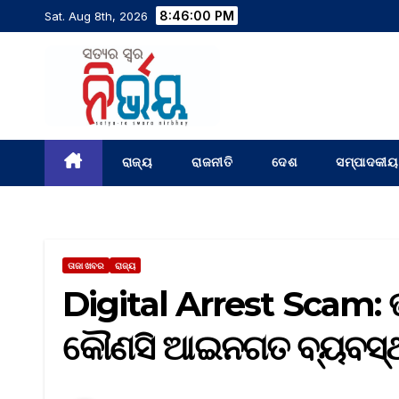
8:46:01 PM
Sat. Aug 8th, 2026
ରାଜ୍ୟ
ରାଜନୀତି
ଦେଶ
ସମ୍ପାଦକୀୟ
ତାଜା ଖବର
ରାଜ୍ୟ
Digital Arrest Scam: 
କୌଣସି ଆଇନଗତ ବ୍ୟବସ୍ଥା