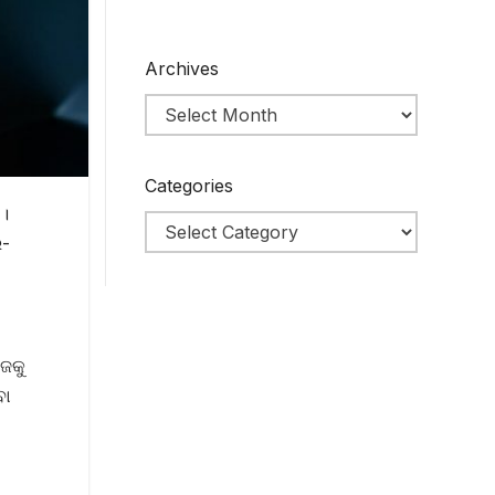
Archives
Categories
 ।
ର-
ଜକୁ
ବା