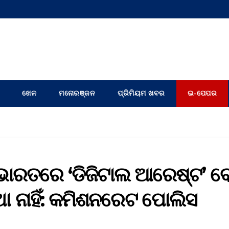
ଖେଳ
ମନୋରଞ୍ଜନ
ପ୍ରିମିୟମ ଖବର
ଇ-ପେପର
ଭାରତରେ ‘ଡିଜିଟାଲ ଆରେଷ୍ଟ’ ବ
 ନାହିଁ: କମିଶନରେଟ ପୋଲିସ