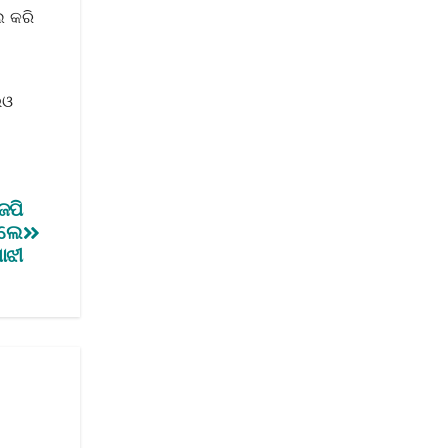
ଲ କରି
ଇଓ
େପି
ିଲେ
ାଝୀ