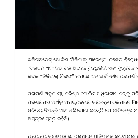
କମିଶନରେଟ୍ ପୋଲିସ ‘ଡିଜିଟାଲ୍ ଆରେଷ୍ଟ’ ଠକେଇ ବିରୋଧରେ 
ସଂଗଠନ ଏବଂ ବିଭାଗର ଅନେକ ବୁଦ୍ଧିଜୀବୀ ଏବଂ ବୃତ୍ତି
କଟକ “ଡିଜିଟାଲ୍ ଗିରଫ” ଉପରେ ଏକ ସାର୍ବଜନୀନ ପରାମର୍ଶ ଜ
ପରାମର୍ଶ ଅନୁଯାୟୀ, ବରିଷ୍ଠ ପୋଲିସ ଅଧିକାରୀମାନଙ୍କୁ ପ
ପରିଶ୍ରମର ଅର୍ଥକୁ ଅପବ୍ୟବହାର କରିଛନ୍ତି। ଠକମାନେ Fe
ପରିଚୟ ଦିଅନ୍ତି ଏବଂ ଅଭିଯୋଗ କରନ୍ତି ଯେ ପୀଡିତଙ୍କ ନାମ
ଅସ୍ତ୍ରଶସ୍ତ୍ର ରହିଛି।
ଅନ୍ୟାନ୍ୟ କ୍ଷେତ୍ରରେ, ଠକମାନେ ପୀଡିତଙ୍କ ମୋବାଇଲ୍ ନମ