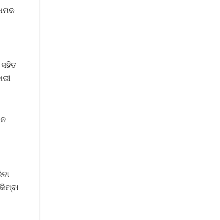
 ଧମକ
 ସହିତ
ାରୀ
ଇନ
ିବା
କିମ୍ବା