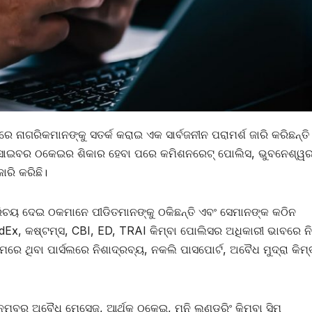
ନାଗରିକମାନଙ୍କୁ ସତର୍କ କରାଇ ଏକ ସାର୍ବଜନୀନ ପରାମର୍ଶ ଜାରି କରିଛନ୍ତି
ଗତ ସାଇବର ଠକେଇର ଶିକାର ହେବା ପରେ କମିଶନରେଟ୍ ପୋଲିସ, ଭୁବନେଶ୍ୱ
ାରି କରିଛି।
ରିଚୟ ଦେଇ ଠକମାନେ ପୀଡିତମାନଙ୍କୁ ଠକିଛନ୍ତି ଏବଂ ସେମାନଙ୍କ କଠିନ
dEx, କଷ୍ଟମ୍ସ, CBI, ED, TRAI କିମ୍ବା ପୋଲିସର ଅଧିକାରୀ ଭାବରେ ନି
ରେ ଥିବା ପାର୍ସଲରେ ନିଶାଦ୍ରବ୍ୟ, ନକଲି ପାସପୋର୍ଟ, ଅବୈଧ ମୁଦ୍ରା କିମ୍
୍ବର ଅବୈଧ ମେସେଜ୍, ଆର୍ଥିକ ଠକେଇ, ମନି ଲଣ୍ଡରିଂ କିମ୍ବା ସିମ୍