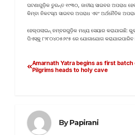
ଘଟଣାଗୁଡ଼ିକ ତୁରନ୍ତ ୧୯୩୦, ଜାତୀୟ ସାଇବର ଅପରାଧ ହେ
କିମ୍ବା ନିକଟସ୍ଥ ସାଇବର ଅପରାଧ ଏବଂ ଅର୍ଥନୈତିକ ଅପରା
ହେଲ୍ପଲାଇନ୍ ନମ୍ବରଗୁଡ଼ିକ ମଧ୍ୟ ସେୟାର କରାଯାଇଛି: ଭ
ପିଏସ୍‌କୁ ୮୨୮୦୪୦୫୬୯୫ ରେ ଯୋଗାଯୋଗ କରାଯାଇପାରିବ
Amarnath Yatra begins as first batch
Pilgrims heads to holy cave
By
Papirani