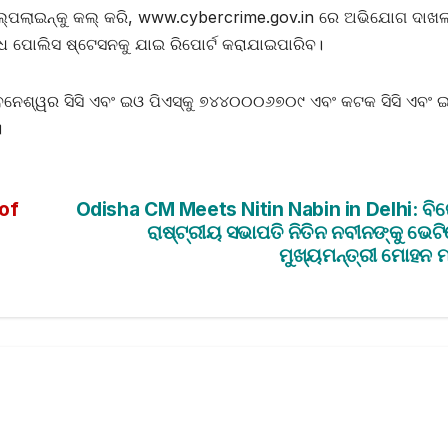
ଲ୍ପଲାଇନ୍‌କୁ କଲ୍ କରି, www.cybercrime.gov.in ରେ ଅଭିଯୋଗ ଦାଖ
ଧ ପୋଲିସ ଷ୍ଟେସନକୁ ଯାଇ ରିପୋର୍ଟ କରାଯାଇପାରିବ।
ୁବନେଶ୍ୱର ସିସି ଏବଂ ଇଓ ପିଏସ୍‌କୁ ୭୪୪୦୦୦୬୭୦୯ ଏବଂ କଟକ ସିସି ଏବଂ 
।
 of
Odisha CM Meets Nitin Nabin in Delhi: ବିଜ
ରାଷ୍ଟ୍ରୀୟ ସଭାପତି ନିତିନ ନବୀନଙ୍କୁ ଭେଟ
ମୁଖ୍ୟମନ୍ତ୍ରୀ ମୋହନ ମ