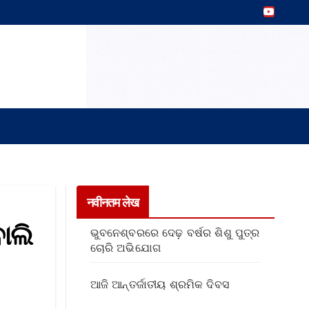
नवीनतम लेख
ୋଲି
ଭୁବନେଶ୍ବରରେ ଦେଢ଼ ବର୍ଷର ଶିଶୁ ପୁତ୍ର
ଚୋରି ଅଭିଯୋଗ
ଆଜି ଆନ୍ତର୍ଜାତୀୟ ଶ୍ରମିକ ଦିବସ