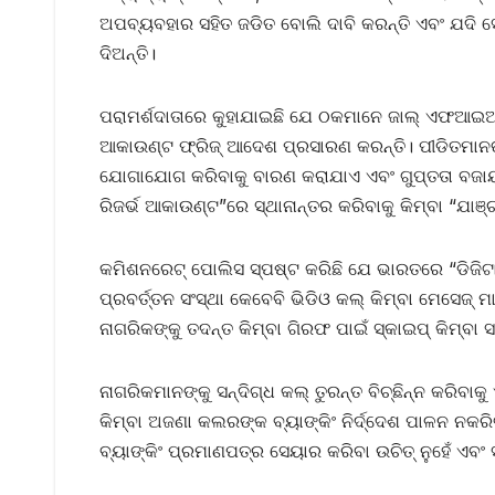
ଅପବ୍ୟବହାର ସହିତ ଜଡିତ ବୋଲି ଦାବି କରନ୍ତି ଏବଂ ଯଦି ସେ
ଦିଅନ୍ତି।
ପରାମର୍ଶଦାତାରେ କୁହାଯାଇଛି ଯେ ଠକମାନେ ଜାଲ୍ ଏଫଆଇଆର
ଆକାଉଣ୍ଟ ଫ୍ରିଜ୍ ଆଦେଶ ପ୍ରସାରଣ କରନ୍ତି। ପୀଡିତମାନଙ୍
ଯୋଗାଯୋଗ କରିବାକୁ ବାରଣ କରାଯାଏ ଏବଂ ଗୁପ୍ତତା ବଜାୟ 
ରିଜର୍ଭ ଆକାଉଣ୍ଟ”ରେ ସ୍ଥାନାନ୍ତର କରିବାକୁ କିମ୍ବା “ଯା
କମିଶନରେଟ୍ ପୋଲିସ ସ୍ପଷ୍ଟ କରିଛି ଯେ ଭାରତରେ “ଡିଜିଟ
ପ୍ରବର୍ତ୍ତନ ସଂସ୍ଥା କେବେବି ଭିଡିଓ କଲ୍ କିମ୍ବା ମେସେଜ୍ 
ନାଗରିକଙ୍କୁ ତଦନ୍ତ କିମ୍ବା ଗିରଫ ପାଇଁ ସ୍କାଇପ୍ କିମ୍ବା 
ନାଗରିକମାନଙ୍କୁ ସନ୍ଦିଗ୍ଧ କଲ୍ ତୁରନ୍ତ ବିଚ୍ଛିନ୍ନ କରିବାକ
କିମ୍ବା ଅଜଣା କଲରଙ୍କ ବ୍ୟାଙ୍କିଂ ନିର୍ଦ୍ଦେଶ ପାଳନ ନକରିବ
ବ୍ୟାଙ୍କିଂ ପ୍ରମାଣପତ୍ର ସେୟାର କରିବା ଉଚିତ୍ ନୁହେଁ ଏବଂ