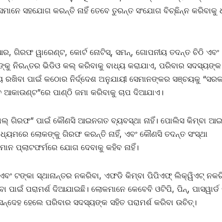
ମାନେ ସହଯୋଗ କରନ୍ତି ନାହିଁ ତେବେ ତୁରନ୍ତ ସଂଯୋଗ ବିଚ୍ଛିନ୍ନ କରିବାକୁ
, ଗିରଫ ୱାରେଣ୍ଟ, କୋର୍ଟ ନୋଟିସ୍, ସମନ୍, ଗୋପନୀୟ ତଦନ୍ତ ଚିଠି ଏବଂ
କୁ ନିରନ୍ତର ଭିଡିଓ କଲ୍ କରିବାକୁ ବାଧ୍ୟ କରାଯାଏ, ପରିବାର ସଦସ୍ୟଙ୍କ
ରଖିବା ପାଇଁ କଠୋର ନିର୍ଦ୍ଦେଶ ଅନୁଯାୟୀ ସେମାନଙ୍କର ସଞ୍ଚୟକୁ “ସରକ
ଞ୍ଚ ଆକାଉଣ୍ଟ”ରେ ପାଣ୍ଠି ଜମା କରିବାକୁ ଚାପ ଦିଆଯାଏ।
ାଲ୍ ଗିରଫ” ପାଇଁ କୌଣସି ଆଇନଗତ ବ୍ୟବସ୍ଥା ନାହିଁ। ପୋଲିସ କିମ୍ବା ଆ
ମାଧ୍ୟମରେ ଲୋକଙ୍କୁ ଗିରଫ କରନ୍ତି ନାହିଁ, ଏବଂ କୌଣସି ତଦନ୍ତ ସଂସ୍ଥା
ସମାନ ପ୍ଲାଟଫର୍ମରେ ଯୋଗ ଦେବାକୁ କହିବ ନାହିଁ।
ୁ ଏବଂ ଟଙ୍କା ସ୍ଥାନାନ୍ତର ନକରିବା, ଏଫଡି କିମ୍ବା ପିପିଏଫ୍ ଲିକ୍ୱିଏଟ୍ ନକର
ା ପାଇଁ ପରାମର୍ଶ ଦିଆଯାଇଛି। ଲୋକମାନେ କେବେବି ଓଟିପି, ପିନ୍, ପାସୱାର୍ଡ 
 ସନ୍ଦେହ ହେଲେ ପରିବାର ସଦସ୍ୟଙ୍କ ସହିତ ପରାମର୍ଶ କରିବା ଉଚିତ୍।