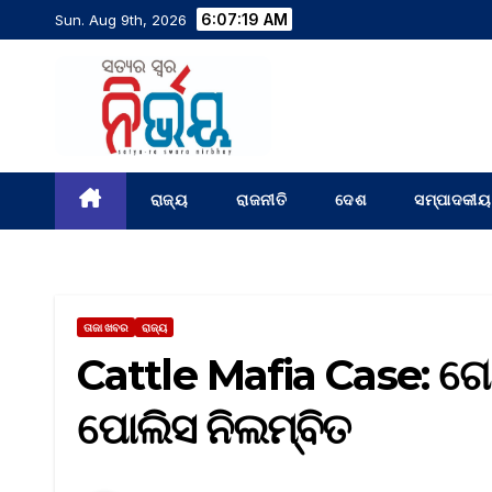
6:07:20 AM
Sun. Aug 9th, 2026
ରାଜ୍ୟ
ରାଜନୀତି
ଦେଶ
ସମ୍ପାଦକୀୟ
ତାଜା ଖବର
ରାଜ୍ୟ
Cattle Mafia Case: 
ପୋଲିସ ନିଲମ୍ବିତ