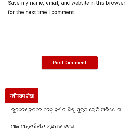
Save my name, email, and website in this browser
for the next time I comment.
नवीनतम लेख
ଭୁବନେଶ୍ବରରେ ଦେଢ଼ ବର୍ଷର ଶିଶୁ ପୁତ୍ର ଚୋରି ଅଭିଯୋଗ
ଆଜି ଆନ୍ତର୍ଜାତୀୟ ଶ୍ରମିକ ଦିବସ