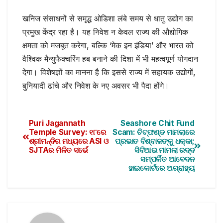
खनिज संसाधनों से समृद्ध ओडिशा लंबे समय से धातु उद्योग का
प्रमुख केंद्र रहा है। यह निवेश न केवल राज्य की औद्योगिक
क्षमता को मजबूत करेगा, बल्कि ‘मेक इन इंडिया’ और भारत को
वैश्विक मैन्युफैक्चरिंग हब बनाने की दिशा में भी महत्वपूर्ण योगदान
देगा। विशेषज्ञों का मानना है कि इससे राज्य में सहायक उद्योगों,
बुनियादी ढांचे और निवेश के नए अवसर भी पैदा होंगे।
Puri Jagannath
Seashore Chit Fund
Temple Survey: ୧୮ରେ
Scam: ଚିଟ୍‌ଫଣ୍ଡ ମାମଲାରେ
ଶ୍ରୀମନ୍ଦିର ମଧ୍ୟରେ ASI ଓ
ପ୍ରଭାତ ବିଶ୍ବାଳଙ୍କୁ ଧକ୍କା;
SJTAର ମିଳିତ ସର୍ଭେ
ସିବିଆଇ ମାମଲା ରଦ୍ଦ
ସମ୍ପର୍କିତ ଆବେଦନ
ହାଇକୋର୍ଟରେ ଅଗ୍ରାହ୍ୟ