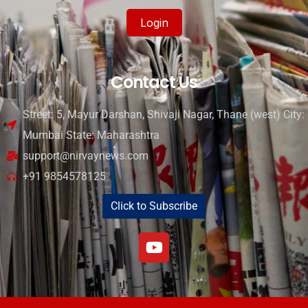
Login
Contact Us
Street: 5, Mayur Darshan, Shivaji Nagar, Thane (west) City:
Mumbai State: Maharashtra
support@nirvaynews.com
+91 9854578125
Click to Subscribe