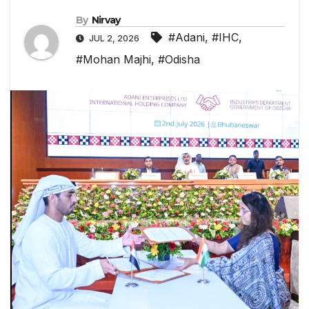
By
Nirvay
#Adani
,
#IHC
,
JUL 2, 2026
#Mohan Majhi
,
#Odisha