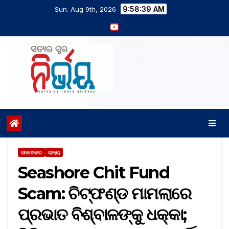
9:58:39 AM
Sun. Aug 9th, 2026
ତାଜା ଖବର
ରାଜ୍ୟ
Seashore Chit Fund
Scam: ଚିଟ୍‌ଫଣ୍ଡ ମାମଲାରେ
ପ୍ରଭାତ ବିଶ୍ବାଳଙ୍କୁ ଧକ୍କା;