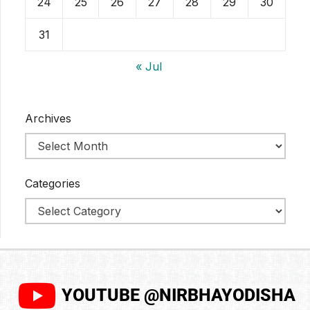
24
25
26
27
28
29
30
31
« Jul
Archives
Categories
YOUTUBE @NIRBHAYODISHA