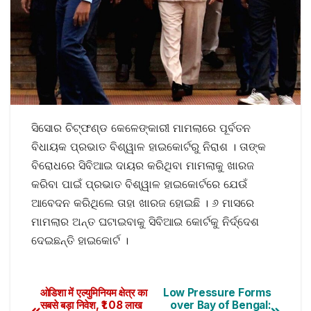
ସିସୋର ଚିଟ୍‌ଫଣ୍ଡ କେଳେଙ୍କାରୀ ମାମଲାରେ ପୂର୍ବତନ
ବିଧାୟକ ପ୍ରଭାତ ବିଶ୍ୱାଳ ହାଇକୋର୍ଟରୁ ନିରାଶ । ତାଙ୍କ
ବିରୋଧରେ ସିବିଆଇ ଦାୟର କରିଥିବା ମାମଲାକୁ ଖାରଜ
କରିବା ପାଇଁ ପ୍ରଭାତ ବିଶ୍ୱାଳ ହାଇକୋର୍ଟରେ ଯେଉଁ
ଆବେଦନ କରିଥିଲେ ତାହା ଖାରଜ ହୋଇଛି । ୬ ମାସରେ
ମାମଲାର ଅନ୍ତ ଘଟାଇବାକୁ ସିବିଆଇ କୋର୍ଟକୁ ନିର୍ଦ୍ଦେଶ
ଦେଇଛନ୍ତି ହାଇକୋର୍ଟ ।
ओडिशा में एल्युमिनियम क्षेत्र का
Low Pressure Forms
सबसे बड़ा निवेश, ₹1.08 लाख
over Bay of Bengal: