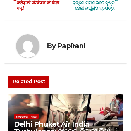
करोड़ की परियोजना को मिली
ବଙ୍ଗୋପସାଗରରେ ସୃଷ୍ଟି
मंजूरी
ହେଲା ଲଘୁଚାପ କ୍ଷେତ୍ର
By
Papirani
Related Post
ତାଜା ଖବର
ଦେଶ
Delhi Phuket Air India