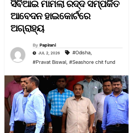
ସିବିଆଇ ମାମଲା ରଦ୍ଦ ସମ୍ପର୍କିତ
ଆବେଦନ ହାଇକୋର୍ଟରେ
ଅଗ୍ରାହ୍ୟ
By
Papirani
#Odisha
,
JUL 2, 2026
#Pravat Biswal
,
#Seashore chit fund