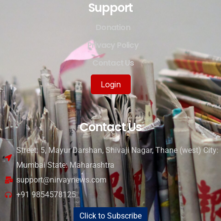
Support
Donation
Privacy Policy
Contact Us
Login
Contact Us
Street: 5, Mayur Darshan, Shivaji Nagar, Thane (west) City:
Mumbai State: Maharashtra
support@nirvaynews.com
+91 9854578125
Click to Subscribe