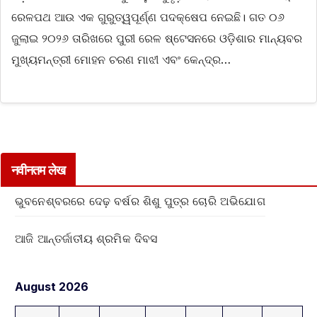
ରେଳପଥ ଆଉ ଏକ ଗୁରୁତ୍ୱପୂର୍ଣ୍ଣ ପଦକ୍ଷେପ ନେଇଛି। ଗତ ୦୬
ଜୁଲାଇ ୨୦୨୬ ତାରିଖରେ ପୁରୀ ରେଳ ଷ୍ଟେସନରେ ଓଡ଼ିଶାର ମାନ୍ୟବର
ମୁଖ୍ୟମନ୍ତ୍ରୀ ମୋହନ ଚରଣ ମାଝୀ ଏବଂ କେନ୍ଦ୍ର…
नवीनतम लेख
ଭୁବନେଶ୍ବରରେ ଦେଢ଼ ବର୍ଷର ଶିଶୁ ପୁତ୍ର ଚୋରି ଅଭିଯୋଗ
ଆଜି ଆନ୍ତର୍ଜାତୀୟ ଶ୍ରମିକ ଦିବସ
August 2026