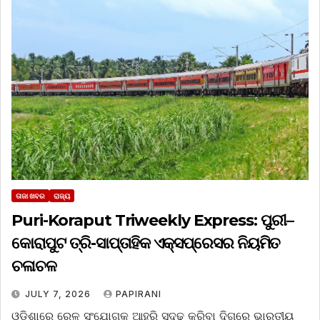
ତାଜା ଖବର
ରାଜ୍ୟ
Puri-Koraput Triweekly Express: ପୁରୀ–
କୋରାପୁଟ ତ୍ରି-ସାପ୍ତାହିକ ଏକ୍ସପ୍ରେସର ନିୟମିତ
ଚଳାଚଳ
JULY 7, 2026
PAPIRANI
ଓଡ଼ିଶାରେ ରେଳ ସଂଯୋଗକୁ ଆହୁରି ସୁଦୃଢ଼ କରିବା ଦିଗରେ ଭାରତୀୟ