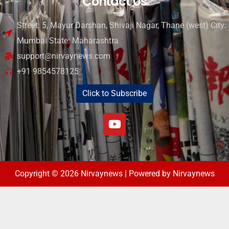
Contact Us
Street: 5, Mayur Darshan, Shivaji Nagar, Thane (west) City:
Mumbai State: Maharashtra
support@nirvaynews.com
+91 9854578125
Click to Subscribe
Copyright © 2026 Nirvaynews | Powered by Nirvaynews