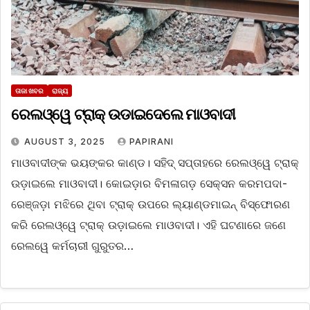
ତାଜା ଖବର
ରାଜ୍ୟ
ରେଲଓ୍ୱେ ଟ୍ରାକ୍ ଉଡାଇଦେଲେ ମାଓବାଦୀ
AUGUST 3, 2025
PAPIRANI
ମାଓବାଦୀଙ୍କ ଭୟଙ୍କର କାଣ୍ଡ। ସହିଦ୍ ସପ୍ତାହରେ ରେଲଓ୍ୱେ ଟ୍ରାକ୍
ଉଡ଼ାଇଲେ ମାଓବାଦୀ। କୋଇଡ଼ାର ବିମଳାଗଡ଼ ସେକ୍ସନ କରମପଦା-
ରେଞ୍ଜଡ଼ା ମଝିରେ ଥିବା ଟ୍ରାକ୍ ଉପରେ ଲ୍ୟାଣ୍ଡମାଇନ୍ ବିସ୍ଫୋରଣ
କରି ରେଲଓ୍ୱେ ଟ୍ରାକ୍ ଉଡ଼ାଇଲେ ମାଓବାଦୀ। ଏହି ଘଟଣାରେ ଜଣେ
ରେଲୱେ କର୍ମଚାରୀ ଗୁରୁତର…