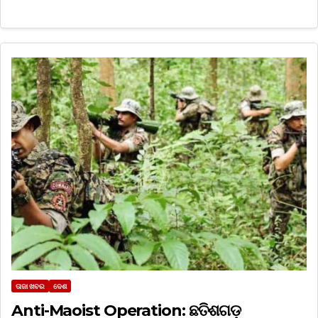
ତାଜା ଖବର
ଦେଶ
Anti-Maoist Operation: ଛତିଶଗଡ଼