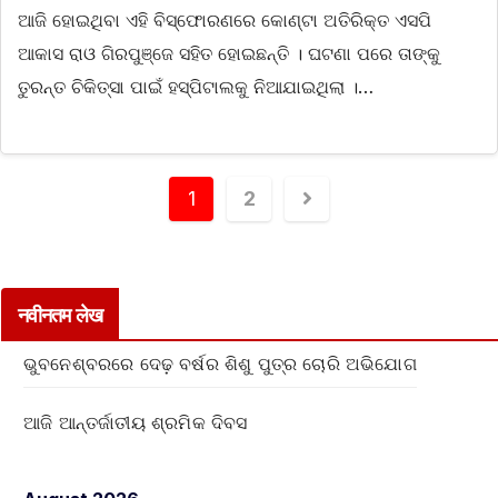
ଆଜି ହୋଇଥିବା ଏହି ବିସ୍ଫୋରଣରେ କୋଣ୍ଟା ଅତିରିକ୍ତ ଏସପି
ଆକାସ ରାଓ ଗିରପୁଞ୍ଜେ ସହିତ ହୋଇଛନ୍ତି । ଘଟଣା ପରେ ତାଙ୍କୁ
ତୁରନ୍ତ ଚିକିତ୍ସା ପାଇଁ ହସ୍ପିଟାଲକୁ ନିଆଯାଇଥିଲା ।…
1
2
नवीनतम लेख
ଭୁବନେଶ୍ବରରେ ଦେଢ଼ ବର୍ଷର ଶିଶୁ ପୁତ୍ର ଚୋରି ଅଭିଯୋଗ
ଆଜି ଆନ୍ତର୍ଜାତୀୟ ଶ୍ରମିକ ଦିବସ