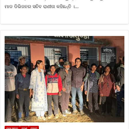
ମାଡ ଡିଭିଜନର ସଚିବ ରାଣୀତା କହିଛନ୍ତି ।…
ତାଜା ଖବର
ଦେଶ
ରାଜ୍ୟ