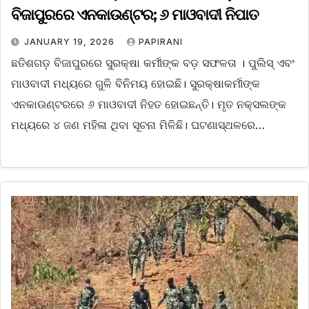
ବିଜାପୁରରେ ଏନକାଉଣ୍ଟର; ୬ ମାଓବାଦୀ ନିପାତ
JANUARY 19, 2026
PAPIRANI
ଛତିଶଗଡ଼ ବିଜାପୁରରେ ସୁରକ୍ଷା କର୍ମୀଙ୍କ ବଡ଼ ସଫଳତା । ପୁଲିସ୍‌ ଏବଂ
ମାଓବାଦୀ ମଧ୍ୟରେ ଗୁଳି ବିନିମୟ ହୋଇଛି। ସୁରକ୍ଷାକର୍ମୀଙ୍କ
ଏନକାଉଣ୍ଟରରେ ୬ ମାଓବାଦୀ ନିହତ ହୋଇଛନ୍ତି। ମୃତ ନକ୍ସଲଙ୍କ
ମଧ୍ୟରେ ୪ ଜଣ ମହିଳା ଥିବା ସୂଚନା ମିଳିଛି। ଘଟଣାସ୍ଥଳରେ…