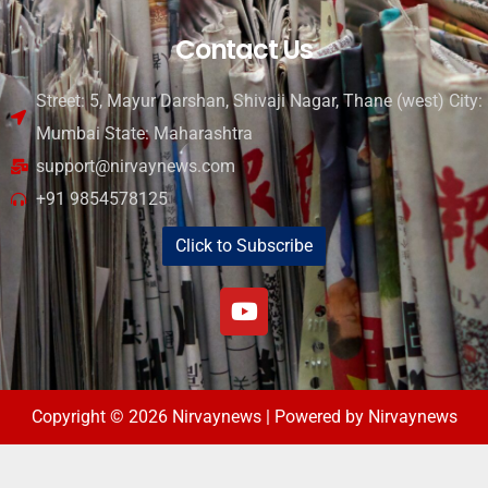
Contact Us
Street: 5, Mayur Darshan, Shivaji Nagar, Thane (west) City:
Mumbai State: Maharashtra
support@nirvaynews.com
+91 9854578125
Click to Subscribe
Copyright © 2026 Nirvaynews | Powered by Nirvaynews