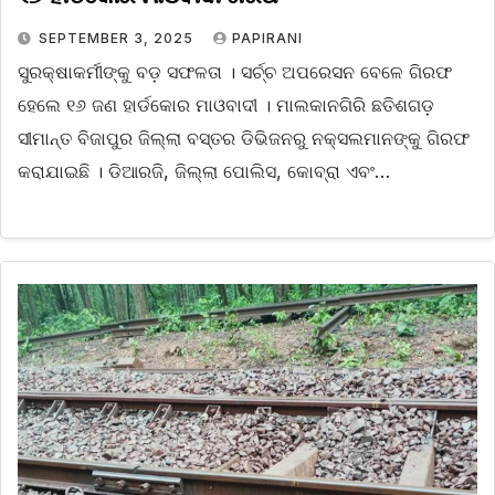
SEPTEMBER 3, 2025
PAPIRANI
ସୁରକ୍ଷାକର୍ମୀଙ୍କୁ ବଡ଼ ସଫଳତା । ସର୍ଚ୍ଚ ଅପରେସନ ବେଳେ ଗିରଫ
ହେଲେ ୧୬ ଜଣ ହାର୍ଡକୋର ମାଓବାଦୀ । ମାଲକାନଗିରି ଛତିଶଗଡ଼
ସୀମାନ୍ତ ବିଜାପୁର ଜିଲ୍ଲା ବସ୍ତର ଡିଭିଜନରୁ ନକ୍ସଲମାନଙ୍କୁ ଗିରଫ
କରାଯାଇଛି । ଡିଆରଜି, ଜିଲ୍ଲା ପୋଲିସ, କୋବ୍ରା ଏବଂ…