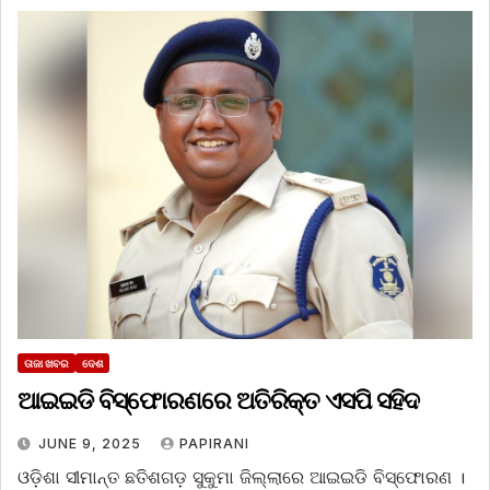
ତାଜା ଖବର
ଦେଶ
ଆଇଇଡି ବିସ୍ଫୋରଣରେ ଅତିରିକ୍ତ ଏସପି ସହିଦ
JUNE 9, 2025
PAPIRANI
ଓଡ଼ିଶା ସୀମାନ୍ତ ଛତିଶଗଡ଼ ସୁକୁମା ଜିଲ୍ଲାରେ ଆଇଇଡି ବିସ୍ଫୋରଣ ।