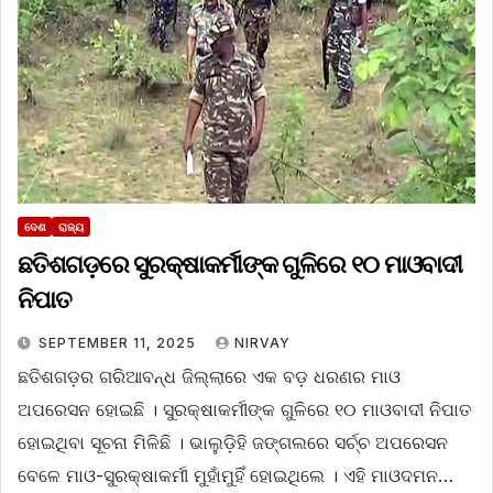
ଦେଶ
ରାଜ୍ୟ
ଛତିଶଗଡ଼ରେ ସୁରକ୍ଷାକର୍ମୀଙ୍କ ଗୁଳିରେ ୧୦ ମାଓବାଦୀ
ନିପାତ
SEPTEMBER 11, 2025
NIRVAY
ଛତିଶଗଡ଼ର ଗରିଆବନ୍ଧ ଜିଲ୍ଲାରେ ଏକ ବଡ଼ ଧରଣର ମାଓ
ଅପରେସନ ହୋଇଛି । ସୁରକ୍ଷାକର୍ମୀଙ୍କ ଗୁଳିରେ ୧୦ ମାଓବାଦୀ ନିପାତ
ହୋଇଥିବା ସୂଚନା ମିଳିଛି । ଭାଲୁଡ଼ିହି ଜଙ୍ଗଲରେ ସର୍ଚ୍ଚ ଅପରେସନ
ବେଳେ ମାଓ-ସୁରକ୍ଷାକର୍ମୀ ମୁହାଁମୁହିଁ ହୋଇଥିଲେ । ଏହି ମାଓଦମନ…