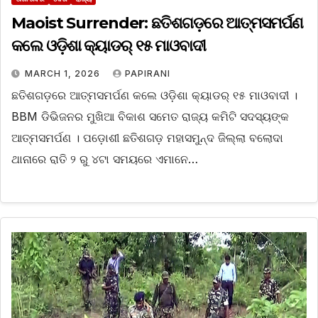
Maoist Surrender: ଛତିଶଗଡ଼ରେ ଆତ୍ମସମର୍ପଣ
କଲେ ଓଡ଼ିଶା କ୍ୟାଡର୍ ୧୫ ମାଓବାଦୀ
MARCH 1, 2026
PAPIRANI
ଛତିଶଗଡ଼ରେ ଆତ୍ମସମର୍ପଣ କଲେ ଓଡ଼ିଶା କ୍ୟାଡର୍ ୧୫ ମାଓବାଦୀ ।
BBM ଡିଭିଜନର ମୁଖିଆ ବିକାଶ ସମେତ ରାଜ୍ୟ କମିଟି ସଦସ୍ୟଙ୍କ
ଆତ୍ମସମର୍ପଣ । ପଡ଼ୋଶୀ ଛତିଶଗଡ଼ ମହାସମୁନ୍ଦ ଜିଲ୍ଲା ବଲୋଦା
ଥାନାରେ ରାତି ୨ ରୁ ୪ଟା ସମୟରେ ଏମାନେ…