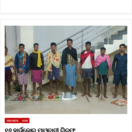
ତାଜା ଖବର
ଦେଶ
୧୬ ହାର୍ଡକୋର ମାଓବାଦୀ ଗିରଫ