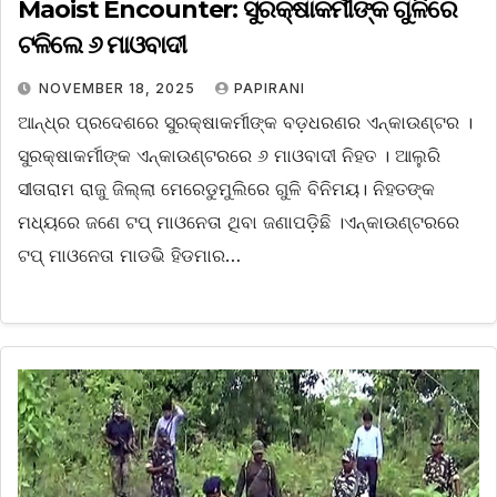
Maoist Encounter: ସୁରକ୍ଷାକର୍ମୀଙ୍କ ଗୁଳିରେ
ଟଳିଲେ ୬ ମାଓବାଦୀ
NOVEMBER 18, 2025
PAPIRANI
ଆନ୍ଧ୍ର ପ୍ରଦେଶରେ ସୁରକ୍ଷାକର୍ମୀଙ୍କ ବଡ଼ଧରଣର ଏନ୍‌କାଉଣ୍ଟର ।
ସୁରକ୍ଷାକର୍ମୀଙ୍କ ଏନ୍‌କାଉଣ୍ଟରରେ ୬ ମାଓବାଦୀ ନିହତ । ଆଲୁରି
ସୀତାରାମ ରାଜୁ ଜିଲ୍ଲା ମେରେଡୁମୁଲିରେ ଗୁଳି ବିନିମୟ। ନିହତଙ୍କ
ମଧ୍ୟରେ ଜଣେ ଟପ୍ ମାଓନେତା ଥିବା ଜଣାପଡ଼ିଛି ।ଏନ୍‌କାଉଣ୍ଟରରେ
ଟପ୍ ମାଓନେତା ମାଡଭି ହିଡମାର…