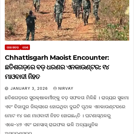
ତାଜା ଖବର
ଦେଶ
Chhattisgarh Maoist Encounter:
ଛତିଶଗଡ଼ରେ ବଡ଼ ଧରଣର ଏନକାଉଣ୍ଟର: ୧୪
ମାଓବାଦୀ ନିହତ
JANUARY 3, 2026
NIRVAY
ଛତିଶଗଡ଼ରେ ସୁରକ୍ଷାକର୍ମୀଙ୍କୁ ବଡ଼ ସଫଳତା ମିଳିଛି । ରାଜ୍ୟର ସୁକମା
ଏବଂ ବିଜାପୁର ଜିଲ୍ଲାରେ ହୋଇଥିବା ଦୁଇଟି ପୃଥକ ଏନକାଉଣ୍ଟରରେ
ମୋଟ ୧୪ ଜଣ ମାଓବାଦୀ ନିହତ ହୋଇଛନ୍ତି । ଘଟଣାସ୍ଥଳରୁ
ଏକେ-୪୭ ଏବଂ ଇନସାସ୍ ରାଇଫଲ ଭଳି ଅତ୍ୟାଧୁନିକ
ଅସ୍ତ୍ରଶସ୍ତ୍ର…