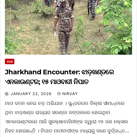
ଦେଶ
Jharkhand Encounter: ଝାଡ଼ଖଣ୍ଡରେ
ଏନକାଉଣ୍ଟର; ୧୫ ମାଓବାଦୀ ନିପାତ
JANUARY 22, 2026
NIRVAY
ମାଓ ଦମନ ନେଇ ବଡ଼ ଅଭିଯାନ । ସୁନ୍ଦରଗଡ ଜିଲ୍ଲା ସୀମାନ୍ତରେ
ଥିବା ଝାଡ଼ଖଣ୍ଡ ରାଜ୍ୟର ସରଣ୍ଡା ଜଙ୍ଗଲରେ ହୋଇଥିବା
ଏନକାଉଣ୍ଟରରେ ଆଜି ସୁରକ୍ଷାବାହିନୀଙ୍କ ଦ୍ୱାରା ୧୫ ଜଣ ନକ୍ସଲ
ନିହତ ହୋଇଛନ୍ତି । ନିପାତ ମାଓବାଦୀଙ୍କ ମଧ୍ୟରୁ ଜଣେ ଦୁର୍ଦ୍ଦାନ୍ତ…