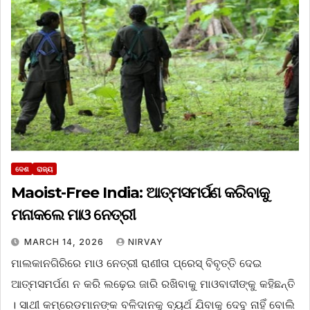
ଦେଶ
ରାଜ୍ୟ
Maoist-Free India: ଆତ୍ମସମର୍ପଣ କରିବାକୁ
ମନାକଲେ ମାଓ ନେତ୍ରୀ
MARCH 14, 2026
NIRVAY
ମାଲକାନଗିରିରେ ମାଓ ନେତ୍ରୀ ରାଣୀତା ପ୍ରେସ୍‌ ବିବୃତ୍ତି ଦେଇ
ଆତ୍ମସମର୍ପଣ ନ କରି ଲଢ଼େଇ ଜାରି ରଖିବାକୁ ମାଓବାଦୀଙ୍କୁ କହିଛନ୍ତି
। ସାଥୀ କମ୍ରେଡମାନଙ୍କ ବଳିଦାନକୁ ବ୍ୟର୍ଥ ଯିବାକୁ ଦେବୁ ନାହିଁ ବୋଲି