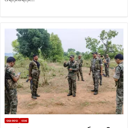
ତାଜା ଖବର
ଦେଶ