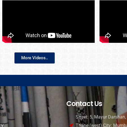
More Videos..
Contact Us
Street: 5, Mayur Darshan, 
cy
Thane (west) City: Mumba