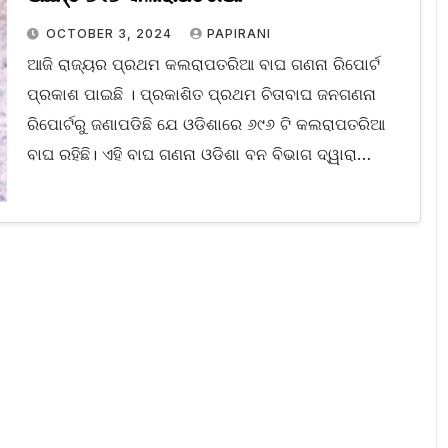
OCTOBER 3, 2024
PAPIRANI
ଆଜି ରାଜ୍ୟର ପ୍ରଥମ କଲରାପତରିଆ ବାଘ ଗଣନା ରିପୋର୍ଟ
ପ୍ରକାଶ ପାଇଛି । ପ୍ରକାଶିତ ପ୍ରଥମ ଚିତାବାଘ ଜନଗଣନା
ରିପୋର୍ଟରୁ ଜଣାପଡିଛି ଯେ ଓଡିଶାରେ ୬୯୬ ଟି କଲରାପତରିଆ
ବାଘ ରହିଛି। ଏହି ବାଘ ଗଣନା ଓଡିଶା ବନ ବିଭାଗ ଦ୍ୱାରା…