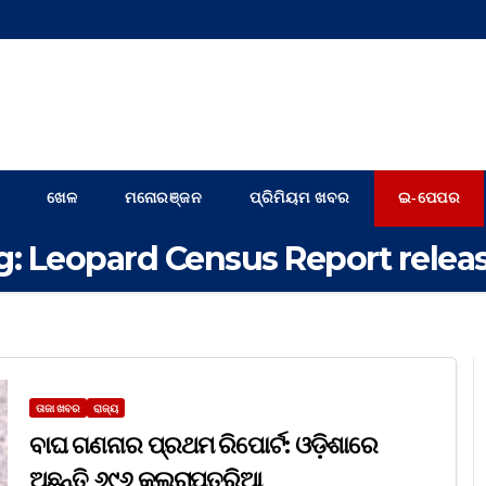
ଖେଳ
ମନୋରଞ୍ଜନ
ପ୍ରିମିୟମ ଖବର
ଇ-ପେପର
g:
Leopard Census Report relea
ତାଜା ଖବର
ରାଜ୍ୟ
ବାଘ ଗଣନାର ପ୍ରଥମ ରିପୋର୍ଟ: ଓଡ଼ିଶାରେ
ଅଛନ୍ତି ୬୯୬ କଲରାପତରିଆ