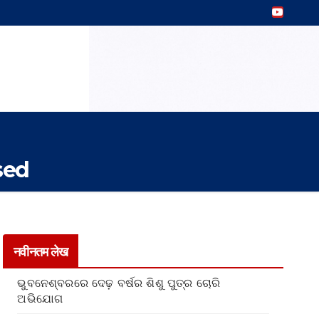
sed
नवीनतम लेख
ଭୁବନେଶ୍ବରରେ ଦେଢ଼ ବର୍ଷର ଶିଶୁ ପୁତ୍ର ଚୋରି
ଅଭିଯୋଗ