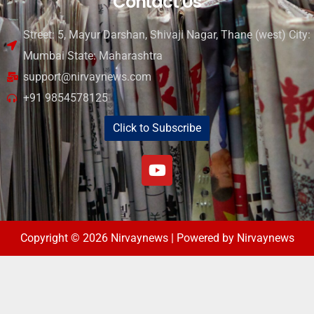
Contact Us
Street: 5, Mayur Darshan, Shivaji Nagar, Thane (west) City:
Mumbai State: Maharashtra
support@nirvaynews.com
+91 9854578125
Click to Subscribe
Copyright © 2026 Nirvaynews | Powered by Nirvaynews