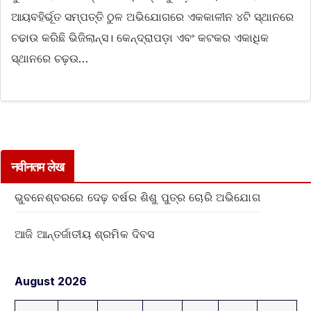
ଆୟବହିର୍ଭୂତ ସମ୍ପତ୍ତି ଠୁଳ ଅଭିଯୋଗରେ ଏକକାଳୀନ ୪ଟି ସ୍ଥାନରେ
ଚଢାଉ କରିଛି ଭିଜିଲାନ୍ସ। କେନ୍ଦ୍ରାପଡ଼ା ଏବଂ କଟକର ଏକାଧିକ
ସ୍ଥାନରେ ଚଢ଼ଉ…
नवीनतम लेख
ଭୁବନେଶ୍ବରରେ ଦେଢ଼ ବର୍ଷର ଶିଶୁ ପୁତ୍ର ଚୋରି ଅଭିଯୋଗ
ଆଜି ଆନ୍ତର୍ଜାତୀୟ ଶ୍ରମିକ ଦିବସ
August 2026