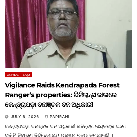
ତାଜା ଖବର
ରାଜ୍ୟ
Vigilance Raids Kendrapada Forest
Ranger’s properties: ଭିଜିଲାନ୍ସ ଜାଲରେ
କେନ୍ଦ୍ରାପଡ଼ା ବନାଞ୍ଚଳ ବନ ଅଧିକାରୀ
JULY 8, 2026
PAPIRANI
କେନ୍ଦ୍ରାପଡ଼ା ବନାଞ୍ଚଳ ବନ ଅଧିକାରୀ ରବିନ୍ଦ୍ର ନାୟକଙ୍କ ଘରେ
ଦୁର୍ନୀତି ନିବାରଣ ନିର୍ଦ୍ଦେଶାଳୟ ପକ୍ଷରୁ ଚଢ଼ଉ କରାଯାଇଛି ।