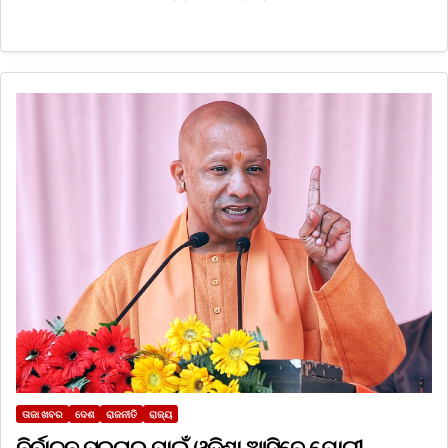
ତାଜା ଖବର
ଦେଶ
ରାଜନୀତି
ରାଜ୍ୟ