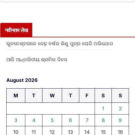
नवीनतम लेख
ଭୁବନେଶ୍ବରରେ ଦେଢ଼ ବର୍ଷର ଶିଶୁ ପୁତ୍ର ଚୋରି ଅଭିଯୋଗ
ଆଜି ଆନ୍ତର୍ଜାତୀୟ ଶ୍ରମିକ ଦିବସ
August 2026
M
T
W
T
F
S
S
1
2
3
4
5
6
7
8
9
10
11
12
13
14
15
16