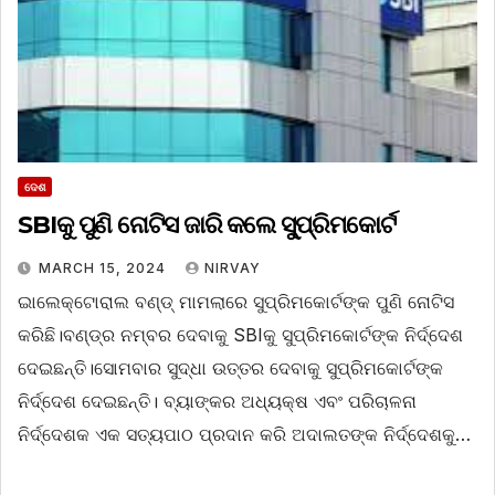
ଦେଶ
SBIକୁ ପୁଣି ନୋଟିସ ଜାରି କଲେ ସୁ୍ପ୍ରିମକୋର୍ଟ
MARCH 15, 2024
NIRVAY
ଇାଲେକ୍ଟୋରାଲ ବଣ୍ଡ୍‌ ମାମଲାରେ ସୁପ୍ରିମକୋର୍ଟଙ୍କ ପୁଣି ନୋଟିସ
କରିଛି।ବଣ୍ଡ୍‌ର ନମ୍ବର ଦେବାକୁ SBIକୁ ସୁପ୍ରିମକୋର୍ଟଙ୍କ ନିର୍ଦ୍ଦେଶ
ଦେଇଛନ୍ତି।ସୋମବାର ସୁଦ୍ଧା ଉତ୍ତର ଦେବାକୁ ସୁପ୍ରିମକୋର୍ଟଙ୍କ
ନିର୍ଦ୍ଦେଶ ଦେଇଛନ୍ତି। ବ୍ୟାଙ୍କର ଅଧ୍ୟକ୍ଷ ଏବଂ ପରିଚାଳନା
ନିର୍ଦ୍ଦେଶକ ଏକ ସତ୍ୟପାଠ ପ୍ରଦାନ କରି ଅଦାଲତଙ୍କ ନିର୍ଦ୍ଦେଶକୁ…