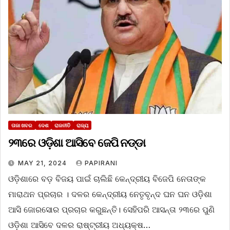
ତାଜା ଖବର
ଦେଶ
ରାଜନୀତି
ରାଜ୍ୟ
୨୩ରେ ଓଡ଼ିଶା ଆସିବେ ଜେପି ନଡ୍ଡା
MAY 21, 2024
PAPIRANI
ଓଡ଼ିଶାରେ ବଡ଼ ବିଜୟ ପାଇଁ ଚାଲିଛି କେନ୍ଦ୍ରୀୟ ବିଜେପି ନେତାଙ୍କ
ମାରାଥନ ପ୍ରଚାର । ଦଳର କେନ୍ଦ୍ରୀୟ ନେତୃବୃନ୍ଦ ଘନ ଘନ ଓଡ଼ିଶା
ଆସି ଜୋରସୋର ପ୍ରଚାର କରୁଛନ୍ତି। ସେହିପରି ଆସନ୍ତା ୨୩ରେ ପୁଣି
ଓଡ଼ିଶା ଆସିବେ ଦଳର ରାଷ୍ଟ୍ରୀୟ ଅଧ୍ୟକ୍ଷ…