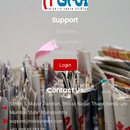
Support
Donation
Privacy Policy
Contact Us
Login
Contact Us
Street: 5, Mayur Darshan, Shivaji Nagar, Thane (west) City:
Mumbai State: Maharashtra
support@nirvaynews.com
+91 9854578125