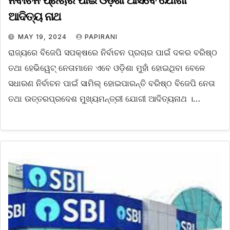
ନିର୍ବାଚନ ପ୍ରଚାର ପାଇଁ ଓଡ଼ିଶା ଆସିବେ ଯୋଗୀ
ଆଦିତ୍ୟ ନାଥ
MAY 19, 2024
PAPIRANI
ରାଜ୍ୟରେ ବିଜେପି ସପକ୍ଷରେ ନିର୍ବାଚନ ପ୍ରଚାର ପାଇଁ ଦଳର ବରିଷ୍ଠ
ତଥା ହେଭିୱେଟ୍ ନେତାମାନେ ଏବେ ଓଡ଼ିଶା ମୁହାଁ ହୋଇଥିବା ବେଳେ
ସଧାରଣ ନିର୍ବାଚନ ପାଇଁ ସାମିଲ୍ ହୋଇପାରନ୍ତି ବରିଷ୍ଠ ବିଜେପି ନେତା
ତଥା ଉତ୍ତରପ୍ରଦେଶ ମୁଖ୍ୟମନ୍ତ୍ରୀ ଯୋଗୀ ଆଦିତ୍ୟନାଥ ।…