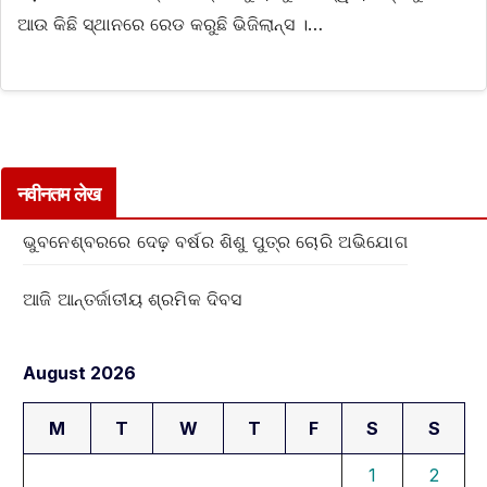
ଆଉ କିଛି ସ୍ଥାନରେ ରେଡ କରୁଛି ଭିଜିଲାନ୍ସ ।…
नवीनतम लेख
ଭୁବନେଶ୍ବରରେ ଦେଢ଼ ବର୍ଷର ଶିଶୁ ପୁତ୍ର ଚୋରି ଅଭିଯୋଗ
ଆଜି ଆନ୍ତର୍ଜାତୀୟ ଶ୍ରମିକ ଦିବସ
August 2026
M
T
W
T
F
S
S
1
2