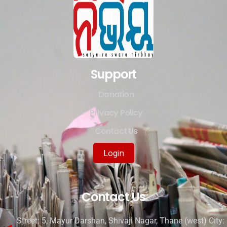
Support
Donation
Privacy Policy
Contact Us
Login
Contact Us
Street: 5, Mayur Darshan, Shivaji Nagar, Thane (west) City: