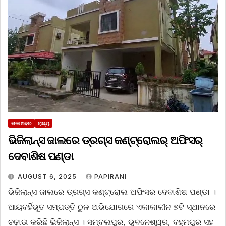
ତାଜା ଖବର
ରାଜ୍ୟ
ଭିଜିଲାନ୍ସ ଜାଲରେ ଡ୍ରଗ୍ସ କଣ୍ଟ୍ରୋଲର୍ ଅଫିସର୍
ଦେବାଶିଷ ପଣ୍ଡା
AUGUST 6, 2025
PAPIRANI
ଭିଜିଲାନ୍ସ ଜାଲରେ ଡ୍ରଗ୍ସ କଣ୍ଟ୍ରୋଲ ଅଫିସର ଦେବାଶିଷ ପଣ୍ଡା ।
ଆୟବର୍ହିଭୂତ ସମ୍ପତ୍ତି ଠୁଳ ଅଭିଯୋଗରେ ଏକାକାଳୀନ ୭ଟି ସ୍ଥାନରେ
ଚଢ଼ାଉ କରିଛି ଭିଜିଲାନ୍ସ । ସମ୍ବଲପୁର, ଭୁବନେଶ୍ୱର, ବହ୍ମପୁର ସହ