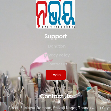
Support
Donation
Privacy Policy
Contact Us
Login
Contact Us
Street: 5, Mayur Darshan, Shivaji Nagar, Thane (west) City: