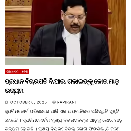
ତାଜା ଖବର
ଦେଶ
ପ୍ରଧାନ ବିଚାରପତି ବି.ଆର. ଗଭାଇଙ୍କୁ ଜୋତା ମାଡ଼
ଉଦ୍ୟମ
OCTOBER 6, 2025
PAPIRANI
ସୁପ୍ରିମକୋର୍ଟ ପରିସରରେ ଆଜି ଏକ ଅପ୍ରୀତିକର ପରିସ୍ଥିତି ସୃଷ୍ଟି
ହୋଇଛି । ସୁପ୍ରିମକୋର୍ଟର ମୁଖ୍ୟ ବିଚାରପତିଙ୍କ ଆଡ଼କୁ ଜୋତା ମାଡ଼
ଉଦ୍ୟମ ହୋଇଛି । ମୁଖ୍ୟ ବିଚାରପତିଙ୍କୁ ଜୋତା ଫିଙ୍ଗିଛନ୍ତି ଜଣେ