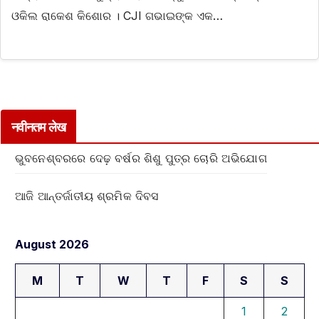
ଓକିଲ ରାକେଶ କିଶୋର । CJI ଗଭାଇଙ୍କ ଏକ…
नवीनतम लेख
ଭୁବନେଶ୍ବରରେ ଦେଢ଼ ବର୍ଷର ଶିଶୁ ପୁତ୍ର ଚୋରି ଅଭିଯୋଗ
ଆଜି ଆନ୍ତର୍ଜାତୀୟ ଶ୍ରମିକ ଦିବସ
August 2026
M
T
W
T
F
S
S
1
2