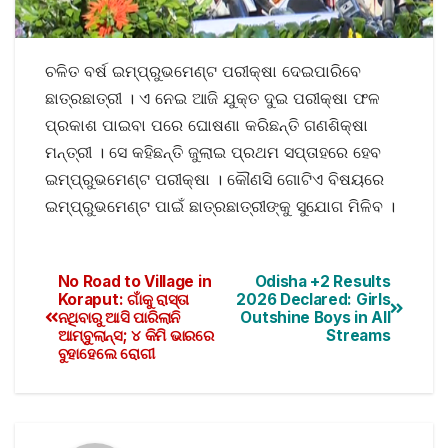
ଚଳିତ ବର୍ଷ ଇମ୍ପ୍ରୁଭମେଣ୍ଟ ପରୀକ୍ଷା ଦେଇପାରିବେ
ଛାତ୍ରଛାତ୍ରୀ । ଏ ନେଇ ଆଜି ଯୁକ୍ତ ଦୁଇ ପରୀକ୍ଷା ଫଳ
ପ୍ରକାଶ ପାଇବା ପରେ
ଘୋଷଣା କରିଛନ୍ତି ଗଣଶିକ୍ଷା
ମନ୍ତ୍ରୀ । ସେ କହିଛନ୍ତି ଜୁଲାଇ ପ୍ରଥମ ସପ୍ତାହରେ ହେବ
ଇମ୍ପ୍ରୁଭମେଣ୍ଟ ପରୀକ୍ଷା । କୌଣସି ଗୋଟିଏ ବିଷୟରେ
ଇମ୍ପ୍ରୁଭମେଣ୍ଟ ପାଇଁ ଛାତ୍ରଛାତ୍ରୀଙ୍କୁ ସୁଯୋଗ ମିଳିବ ।
No Road to Village in
Odisha +2 Results
Koraput: ଗାଁକୁ ରାସ୍ତା
2026 Declared: Girls
ନଥିବାରୁ ଆସି ପାରିଲାନି
Outshine Boys in All
ଆମ୍ବୁଲାନ୍ସ; ୪ କିମି ଭାରରେ
Streams
ବୁହାହେଲେ ରୋଗୀ