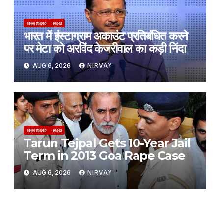
ତାଜା ଖବର
ଦେଶ
भारत में इंस्टाग्राम अकाउंट प्रतिबंधित करने
पर मेटा को अरविंद केजरीवाल का कड़ी निंदा
AUG 6, 2026
NIRVAY
ତାଜା ଖବର
ଦେଶ
Tarun Tejpal Gets 10-Year Jail
Term in 2013 Goa Rape Case
AUG 6, 2026
NIRVAY