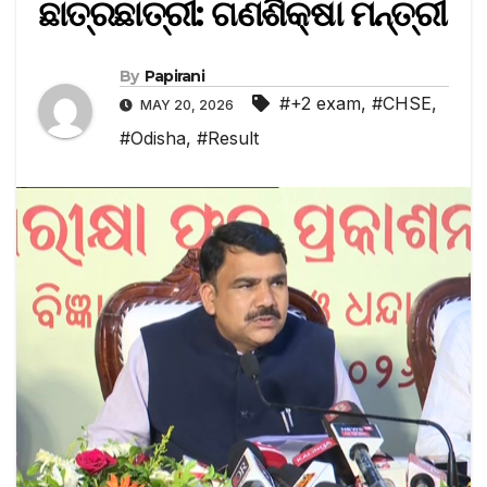
ଛାତ୍ରଛାତ୍ରୀ: ଗଣଶିକ୍ଷା ମନ୍ତ୍ରୀ
By
Papirani
#+2 exam
,
#CHSE
,
MAY 20, 2026
#Odisha
,
#Result