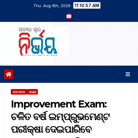
11:10:58 AM
Thu. Aug 6th, 2026
ତାଜା ଖବର
ରାଜ୍ୟ
Improvement Exam:
ଚଳିତ ବର୍ଷ ଇମ୍ପ୍ରୁଭମେଣ୍ଟ
ପରୀକ୍ଷା ଦେଇପାରିବେ