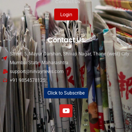
Contact Us
Login
Contact Us
Street: 5, Mayur Darshan, Shivaji Nagar, Thane (west) City:
Mumbai State: Maharashtra
support@nirvaynews.com
+91 9854578125
Click to Subscribe