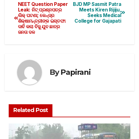
NEET Question Paper
BJD MP Sasmit Patra
Leak: ନିଟ୍ ପ୍ରଶ୍ନପତ୍ର
Meets Kiren Rijiju,
ଲିକ୍ ଘଟଣା; କେନ୍ଦ୍ର
Seeks Medical
ଶିକ୍ଷାମନ୍ତ୍ରୀଙ୍କ ଇସ୍ତଫା
College for Gajapati
ଦାବି କଲା ବିଜୁ ଯୁବ ଛାତ୍ର
ଜନତା ଦଳ
By
Papirani
Related Post