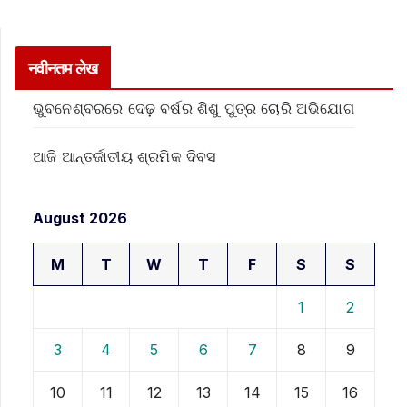
नवीनतम लेख
ଭୁବନେଶ୍ବରରେ ଦେଢ଼ ବର୍ଷର ଶିଶୁ ପୁତ୍ର ଚୋରି ଅଭିଯୋଗ
ଆଜି ଆନ୍ତର୍ଜାତୀୟ ଶ୍ରମିକ ଦିବସ
August 2026
M
T
W
T
F
S
S
1
2
3
4
5
6
7
8
9
10
11
12
13
14
15
16