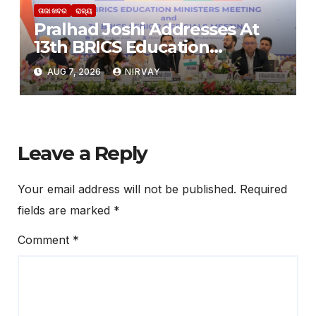
ତାଜା ଖବର
ରାଜ୍ୟ
Pralhad Joshi Addresses At
13th BRICS Education
Ministers’ Meeting in
AUG 7, 2026
NIRVAY
Bhubaneswar
Leave a Reply
Your email address will not be published.
Required
fields are marked
*
Comment
*