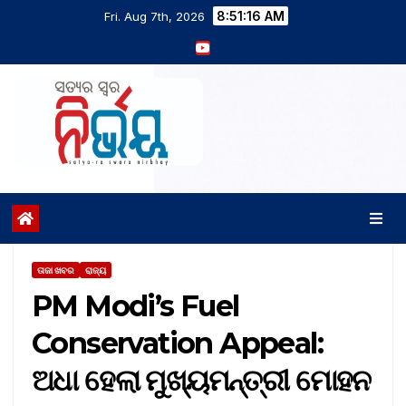
8:51:17 AM
Fri. Aug 7th, 2026
ତାଜା ଖବର
ରାଜ୍ୟ
PM Modi’s Fuel
Conservation Appeal:
ଅଧା ହେଲା ମୁଖ୍ୟମନ୍ତ୍ରୀ ମୋହନ