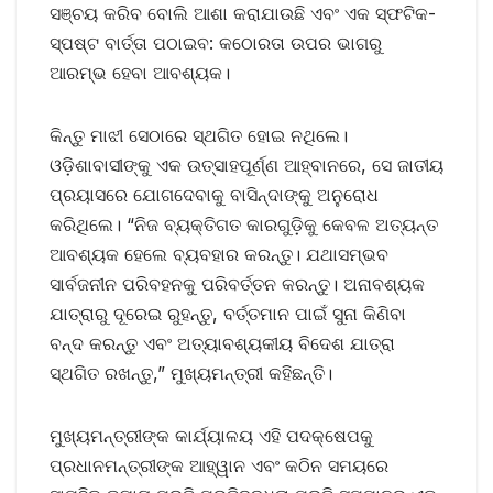
ସଞ୍ଚୟ କରିବ ବୋଲି ଆଶା କରାଯାଉଛି ଏବଂ ଏକ ସ୍ଫଟିକ-
ସ୍ପଷ୍ଟ ବାର୍ତ୍ତା ପଠାଇବ: କଠୋରତା ଉପର ଭାଗରୁ
ଆରମ୍ଭ ହେବା ଆବଶ୍ୟକ।
କିନ୍ତୁ ମାଝୀ ସେଠାରେ ସ୍ଥଗିତ ହୋଇ ନଥିଲେ।
ଓଡ଼ିଶାବାସୀଙ୍କୁ ଏକ ଉତ୍ସାହପୂର୍ଣ୍ଣ ଆହ୍ବାନରେ, ସେ ଜାତୀୟ
ପ୍ରୟାସରେ ଯୋଗଦେବାକୁ ବାସିନ୍ଦାଙ୍କୁ ଅନୁରୋଧ
କରିଥିଲେ। “ନିଜ ବ୍ୟକ୍ତିଗତ କାରଗୁଡ଼ିକୁ କେବଳ ଅତ୍ୟନ୍ତ
ଆବଶ୍ୟକ ହେଲେ ବ୍ୟବହାର କରନ୍ତୁ। ଯଥାସମ୍ଭବ
ସାର୍ବଜନୀନ ପରିବହନକୁ ପରିବର୍ତ୍ତନ କରନ୍ତୁ। ଅନାବଶ୍ୟକ
ଯାତ୍ରାରୁ ଦୂରେଇ ରୁହନ୍ତୁ, ବର୍ତ୍ତମାନ ପାଇଁ ସୁନା କିଣିବା
ବନ୍ଦ କରନ୍ତୁ ଏବଂ ଅତ୍ୟାବଶ୍ୟକୀୟ ବିଦେଶ ଯାତ୍ରା
ସ୍ଥଗିତ ରଖନ୍ତୁ,” ମୁଖ୍ୟମନ୍ତ୍ରୀ କହିଛନ୍ତି।
ମୁଖ୍ୟମନ୍ତ୍ରୀଙ୍କ କାର୍ଯ୍ୟାଳୟ ଏହି ପଦକ୍ଷେପକୁ
ପ୍ରଧାନମନ୍ତ୍ରୀଙ୍କ ଆହ୍ୱାନ ଏବଂ କଠିନ ସମୟରେ