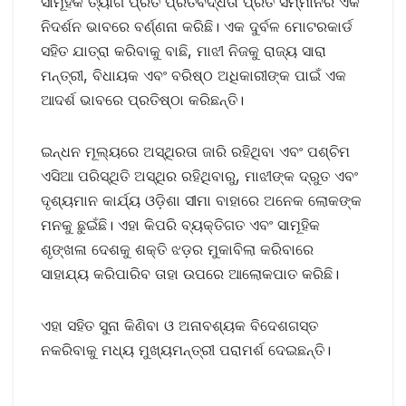
ସାମୂହିକ ତ୍ୟାଗ ପ୍ରତି ପ୍ରତିବଦ୍ଧତା ପ୍ରତି ସମ୍ମାନର ଏକ
ନିଦର୍ଶନ ଭାବରେ ବର୍ଣ୍ଣନା କରିଛି। ଏକ ଦୁର୍ବଳ ମୋଟରକାର୍ଡ
ସହିତ ଯାତ୍ରା କରିବାକୁ ବାଛି, ମାଝୀ ନିଜକୁ ରାଜ୍ୟ ସାରା
ମନ୍ତ୍ରୀ, ବିଧାୟକ ଏବଂ ବରିଷ୍ଠ ଅଧିକାରୀଙ୍କ ପାଇଁ ଏକ
ଆଦର୍ଶ ଭାବରେ ପ୍ରତିଷ୍ଠା କରିଛନ୍ତି।
ଇନ୍ଧନ ମୂଲ୍ୟରେ ଅସ୍ଥିରତା ଜାରି ରହିଥିବା ଏବଂ ପଶ୍ଚିମ
ଏସିଆ ପରିସ୍ଥିତି ଅସ୍ଥିର ରହିଥିବାରୁ, ମାଝୀଙ୍କ ଦ୍ରୁତ ଏବଂ
ଦୃଶ୍ୟମାନ କାର୍ଯ୍ୟ ଓଡ଼ିଶା ସୀମା ବାହାରେ ଅନେକ ଲୋକଙ୍କ
ମନକୁ ଛୁଇଁଛି। ଏହା କିପରି ବ୍ୟକ୍ତିଗତ ଏବଂ ସାମୂହିକ
ଶୃଙ୍ଖଳା ଦେଶକୁ ଶକ୍ତି ଝଡ଼ର ମୁକାବିଲା କରିବାରେ
ସାହାଯ୍ୟ କରିପାରିବ ତାହା ଉପରେ ଆଲୋକପାତ କରିଛି।
ଏହା ସହିତ ସୁନା କିଣିବା ଓ ଅନାବଶ୍ୟକ ବିଦେଶଗସ୍ତ
ନକରିବାକୁ ମଧ୍ୟ ମୁଖ୍ୟମନ୍ତ୍ରୀ ପରାମର୍ଶ ଦେଇଛନ୍ତି।