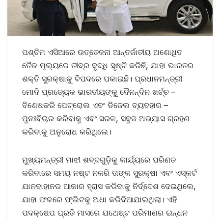
ପଶ୍ଚିମ ଏସିଆରେ ଉତ୍ତେଜନା ଆନ୍ତର୍ଜାତୀୟ ଅଶୋଧିତ
ତୈଳ ମୂଲ୍ୟରେ ତୀବ୍ର ବୃଦ୍ଧି ସୃଷ୍ଟି କରିଛି, ଯାହା ଭାରତର
ଶକ୍ତି ସୁରକ୍ଷାକୁ ବିପଦରେ ପକାଇଛି। ପ୍ରଧାନମନ୍ତ୍ରୀ
ମୋଦି ପ୍ରତ୍ୟେକ ଭାରତୀୟଙ୍କୁ ଦୈନନ୍ଦିନ ଖର୍ଚ୍ଚ –
ବିଶେଷକରି ପେଟ୍ରୋଲ ଏବଂ ଡିଜେଲ ବ୍ୟବହାର –
ପୁନଃବିଚାର କରିବାକୁ ଏବଂ ସରଳ, ସବୁଜ ଅଭ୍ୟାସ ଗ୍ରହଣ
କରିବାକୁ ଅନୁରୋଧ କରିଥିଲେ।
ମୁଖ୍ୟମନ୍ତ୍ରୀ ମାଝୀ ଶବ୍ଦଗୁଡ଼ିକୁ କାର୍ଯ୍ୟରେ ପରିଣତ
କରିବାରେ ସମୟ ନଷ୍ଟ ନକରି ତାଙ୍କ ସୁରକ୍ଷା ଏବଂ ଏସ୍କର୍ଟ
ଯାନବାହାନର ଆକାର ହ୍ରାସ କରିବାକୁ ନିର୍ଦ୍ଦେଶ ଦେଇଥିଲେ,
ଯାହା ଫଳରେ ଫ୍ଲିଟକୁ ଅଧା କରିଦିଆଯାଇଥିଲା। ଏହି
ପଦକ୍ଷେପ ପ୍ରତି ମାସରେ ଯଥେଷ୍ଟ ପରିମାଣର ଇନ୍ଧନ