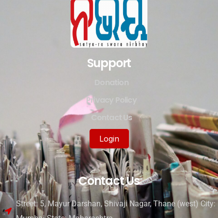
Support
Donation
Privacy Policy
Contact Us
Login
Contact Us
Street: 5, Mayur Darshan, Shivaji Nagar, Thane (west) City: