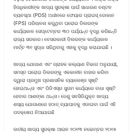
ହିତାଧିକାରୀଙ୍କ ଖାଦ୍ୟ ସୁରକ୍ଷା ପାଇଁ ସାଧାରଣ ବଣ୍ଟନ
ବ୍ୟବସ୍ଥା (PDS) ଅଧୀନରେ ଫେୟାର ପ୍ରାଇସ୍ ଦୋକାନ
(FPS) ପରିଚାଳନା କରୁଥିବା ଘରୋଇ ଡିଲରଙ୍କ
କାର୍ଯ୍ୟକାଳ ସେପ୍ଟେମ୍ବର ୩୦ ପର୍ଯ୍ୟନ୍ତ ବୃଦ୍ଧି କରିଛନ୍ତି
ରାଜ୍ୟ ସରକାର। ବେସରକାରୀ ଡିଲରଙ୍କ କାର୍ଯ୍ୟକାଳ
ମାର୍ଚ୍ଚ ୩୧ ସୁଦ୍ଧା ସରିଥିବାରୁ ଏହାକୁ ବୃଦ୍ଧି କରାଯାଇଛି ।
ଖାଦ୍ୟ ଯୋଗାଣ ଏବଂ ଗ୍ରାହକ କଲ୍ୟାଣ ବିଭାଗ ଅନୁଯାୟୀ,
ସମସ୍ତ ଘରୋଇ ଡିଲରଙ୍କୁ ଏକକାଳୀନ ବାହାର କରିବା
ଦ୍ୱାରା ପ୍ରମୁଖ ପ୍ରଶାସନିକ ଚ୍ୟାଲେଞ୍ଜ ସୃଷ୍ଟି
ହୋଇଥାନ୍ତା ଏବଂ ପିଡିଏସ୍‌ର ସୁଗମ କାର୍ଯ୍ୟରେ ବାଧା ସୃଷ୍ଟି
ହେବାର ଆଶଙ୍କା ଥାନ୍ତା। ତେଣୁ ସବସିଡିଯୁକ୍ତ ଖାଦ୍ୟ
ଶସ୍ୟ ଯୋଗାଣରେ ହଠାତ୍ ବ୍ୟାଘାତକୁ ଏଡାଇବା ପାଇଁ ଏହି
ପଦକ୍ଷେପ ନିଆଯାଇଛି
ଜାତୀୟ ଖାଦ୍ୟ ସୁରକ୍ଷା ଆଇନ ୨୦୧୩ ନଭେମ୍ବର ୨୦୧୫