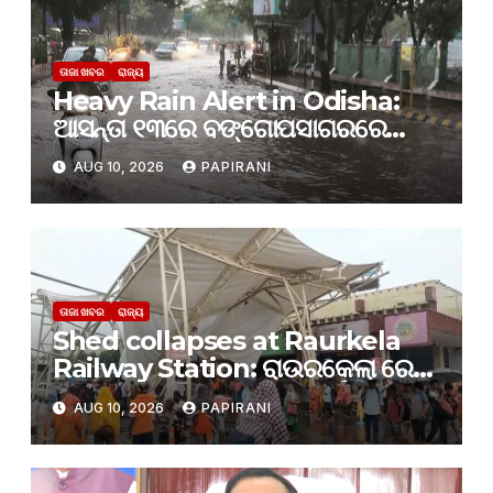
ତାଜା ଖବର
ରାଜ୍ୟ
Heavy Rain Alert in Odisha:
ଆସନ୍ତା ୧୩ରେ ବଙ୍ଗୋପସାଗରରେ
ସୃଷ୍ଟି ହୋଇପାରେ ଲଘୁଚାପ: ଓଡ଼ିଶାରେ
AUG 10, 2026
PAPIRANI
ପ୍ରବଳ ବର୍ଷା ସମ୍ଭାବନା
ତାଜା ଖବର
ରାଜ୍ୟ
Shed collapses at Raurkela
Railway Station: ରାଉରକେଲା ରେଳ
ଷ୍ଟେସନରେ ଭୁଶୁଡ଼ିଲା ନୂଆ ନିର୍ମାଣ
AUG 10, 2026
PAPIRANI
ହୋଇଥିବା ସେଡ୍