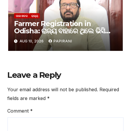
ତାଜା ଖବର
ରାଜ୍ୟ
Farmer Registration in
Odisha: ରାଜ୍ୟ ବାହାରେ ଥିଲେ ଭିସିରେ
ହୋଇପାରିବ ଚାଷୀଙ୍କ ପଞ୍ଜୀକରଣ:
AUG 10, 2026
PAPIRANI
ରାଜସ୍ବ ମନ୍ତ୍ରୀ
Leave a Reply
Your email address will not be published.
Required
fields are marked
*
Comment
*