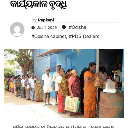
କାର୍ଯ୍ୟକାଳ ବୃଦ୍ଧି
By
Papirani
#Odisha
,
JUL 1, 2026
#Odisha cabinet
,
#PDS Dealers
ବଢ଼ିଲା ବେସରକାରୀ ଡିଲରଙ୍କ କାର୍ଯ୍ୟକାଳ । ଲକ୍ଷ ଲକ୍ଷ