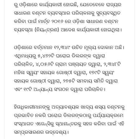
ରୁ ଓଡ଼ିଶାରେ କାର୍ଯ୍ୟକାରୀ ହୋଇଛି, ଯେତେବେଳେ ରାଜ୍ୟର
ସାଧାରଣ ବଣ୍ଟନ ବ୍ୟବସ୍ଥାର ପରିଚାଳନାକୁ ସୁବ୍ୟବସ୍ଥିତ
କରିବା ପାଇଁ ମାର୍ଚ୍ଚ ୨୦୧୬ ରେ ଓଡ଼ିଶା ସାଧାରଣ ବଣ୍ଟନ
ବ୍ୟବସ୍ଥା (ନିୟନ୍ତ୍ରଣ) ଆଦେଶ କାର୍ଯ୍ୟକାରୀ ହୋଇଥିଲା।
ଓଡ଼ିଶାରେ ବର୍ତ୍ତମାନ ୧୨,୩୪୯ ଉଚିତ ମୂଲ୍ୟ ଦୋକାନ ଅଛି।
ଏଥିମଧ୍ୟରୁ ୫,୪୭୨ଟି ଘରୋଇ ଡିଲରଙ୍କ ଦ୍ୱାରା
ପରିଚାଳିତ, ୪,୦୫୬ଟି ଗ୍ରାମ ପଞ୍ଚାୟତ ଦ୍ୱାରା, ୨,୩୪୮ଟି
ମହିଳା ସ୍ୱୟଂ ସହାୟକ ଗୋଷ୍ଠୀ ଦ୍ୱାରା, ୧୭୯ଟି ସ୍ୱୟଂ
ସହାୟକ ଗୋଷ୍ଠୀ ଦ୍ୱାରା, ୨୭୫ଟି ସମବାୟ ସମିତି ଦ୍ୱାରା
ଏବଂ ୧୯ଟି ଅନ୍ୟାନ୍ୟ ସଂଗଠନ ଦ୍ୱାରା ପରିଚାଳିତ।
ହିତାଧିକାରୀମାନଙ୍କୁ ଅତ୍ୟାବଶ୍ୟକ ଖାଦ୍ୟ ଶସ୍ୟ ବଣ୍ଟନକୁ
ପ୍ରଭାବିତ ନକରି ଘରୋଇ ଡିଲରଙ୍କଠାରୁ ପର୍ଯ୍ୟାୟକ୍ରମେ
ସଂସ୍ଥାଗତ ଏଜେନ୍ସିକୁ ସ୍ଥାନାନ୍ତରକୁ ସହଜ କରିବା ପାଇଁ ଏହି
ସମ୍ପ୍ରସାରଣର ଉଦ୍ଦେଶ୍ୟ।