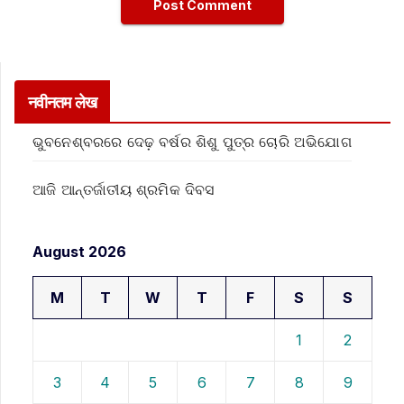
नवीनतम लेख
ଭୁବନେଶ୍ବରରେ ଦେଢ଼ ବର୍ଷର ଶିଶୁ ପୁତ୍ର ଚୋରି ଅଭିଯୋଗ
ଆଜି ଆନ୍ତର୍ଜାତୀୟ ଶ୍ରମିକ ଦିବସ
August 2026
M
T
W
T
F
S
S
1
2
3
4
5
6
7
8
9