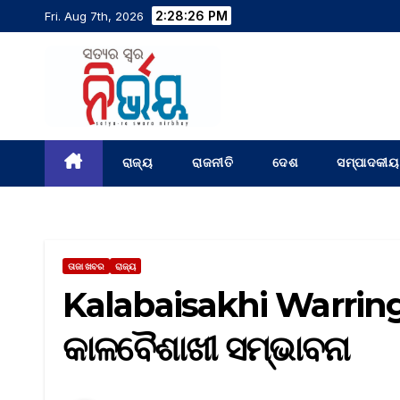
2:28:27 PM
Fri. Aug 7th, 2026
ରାଜ୍ୟ
ରାଜନୀତି
ଦେଶ
ସମ୍ପାଦକୀୟ
ତାଜା ଖବର
ରାଜ୍ୟ
Kalabaisakhi Warring 
କାଳବୈଶାଖୀ ସମ୍ଭାବନା