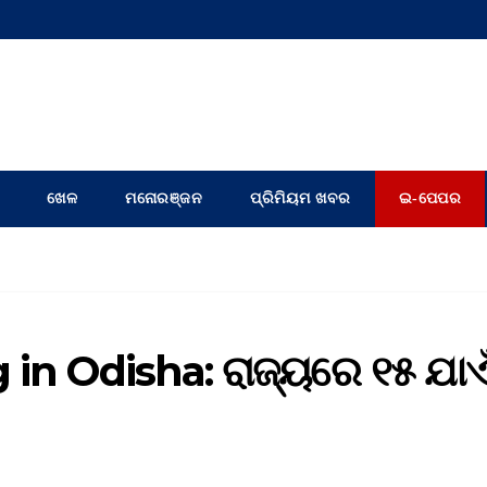
ଖେଳ
ମନୋରଞ୍ଜନ
ପ୍ରିମିୟମ ଖବର
ଇ-ପେପର
in Odisha: ରାଜ୍ୟରେ ୧୫ ଯାଏ