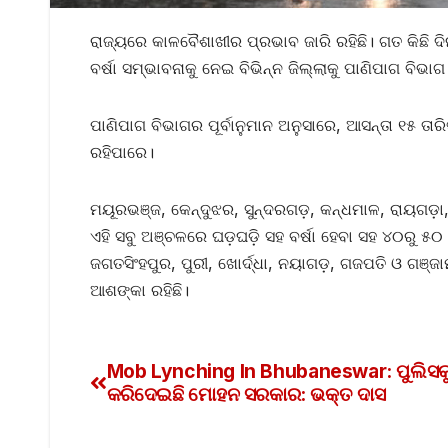
ରାଜ୍ୟରେ କାଳବୈଶାଖୀର ପ୍ରଭାବ ଜାରି ରହିଛି। ଗତ କିଛି ଦି
ବର୍ଷା ସମ୍ଭାବନାକୁ ନେଇ ବିଭିନ୍ନ ଜିଲ୍ଲାକୁ ପାଣିପାଗ ବିଭାଗ
ପାଣିପାଗ ବିଭାଗର ପୂର୍ବାନୁମାନ ଅନୁସାରେ, ଆସନ୍ତା ୧୫ ତା
ରହିପାରେ।
ମୟୂରଭଞ୍ଜ, କେନ୍ଦୁଝର, ସୁନ୍ଦରଗଡ଼, କନ୍ଧମାଳ, ରାୟଗଡ଼ା, 
ଏହି ସବୁ ଅଞ୍ଚଳରେ ଘଡ଼ଘଡ଼ି ସହ ବର୍ଷା ହେବା ସହ ୪୦ରୁ ୫
ଜଗତସିଂହପୁର, ପୁରୀ, ଖୋର୍ଦ୍ଧା, ନୟାଗଡ଼, ଗଜପତି ଓ ଗଞ୍ଜ
ଆଶଙ୍କା ରହିଛି।
Mob Lynching In Bhubaneswar: ପୁଲିସକୁ 
କରିଦେଇଛି ମୋହନ ସରକାର: ଭକ୍ତ ଦାସ