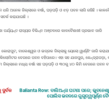
ନ ଧରି ଅନେକ ଜିଲ୍ଲାରେ ବର୍ଷା, ଘଡ଼ଘଡ଼ି ଓ ଝଡ଼ ପବନ ଲାଗି ରହିଛି । କାଳବ
 ସତର୍କ କରାଯାଇଛି ।
ରିଖ ପର୍ଯ୍ୟନ୍ତ ରାଜ୍ୟର ବିଭିନ୍ନ ଅଞ୍ଚଳରେ କାଳବୈଶାଖୀ ପ୍ରଭାବ ଜାରି
କୋରାପୁଟ, ବାଲେଶ୍ୱର ଓ ଭଦ୍ରକ ଜିଲ୍ଲାକୁ ୟେଲୋ ୱାର୍ଣ୍ଣିଂ ଜାରି କରାଯ
୦ କିଲୋମିଟର ବେଗରେ ପବନ ବହିପାରେ। ଏହା ସହ ଯାଜପୁର, କେନ୍ଦ୍ରାପଡ଼ା,
ାମ ଜିଲ୍ଲାରେ ମଧ୍ୟ ବର୍ଷା ସହ ଘଡ଼ଘଡ଼ି ଓ ୩୦ରୁ ୪୦ କିମି ବେଗରେ ପବନ ବ
ଦୁର୍ବଳ
Balianta Row: ବାଲିଅନ୍ତା ଘଟଣା ପରେ; ଭୁବନେଶ
ପୋଲିସ ଭବନରେ ଗୁରୁତ୍ୱପୂର୍ଣ୍ଣ ବ