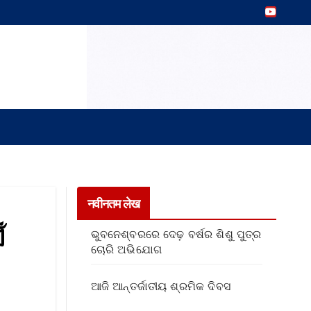
नवीनतम लेख
ଁ
ଭୁବନେଶ୍ବରରେ ଦେଢ଼ ବର୍ଷର ଶିଶୁ ପୁତ୍ର
ଚୋରି ଅଭିଯୋଗ
ଆଜି ଆନ୍ତର୍ଜାତୀୟ ଶ୍ରମିକ ଦିବସ