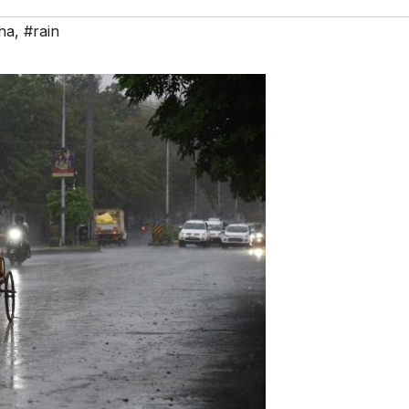
ha
,
#rain