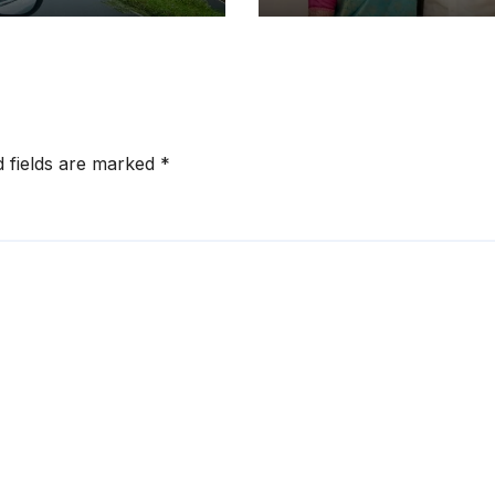
େ ରିପୋର୍ଟ ଦାଖଲ
ପ୍ରତ୍ୟାହାର କଲେ
 ରାଜ୍ୟ ସରକାରଙ୍କ
ତାମିଲନାଡୁ ମୁଖ୍ୟମନ୍ତ୍
ଦେଶ
ବିଜୟଙ୍କ ପତ୍ନୀ ସଙ୍ଗ
d fields are marked
*