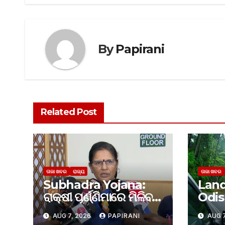
By
Papirani
Related Post
ତାଜା ଖବର
ରାଜ୍ୟ
ତାଜା ଖବର
Subhadra Yojana:
Land
ରାକ୍ଷୀ ପୂର୍ଣ୍ଣିମାରେ ମିଳିବ
Odish
ସୁଭଦ୍ରା ଟଙ୍କା
ଅଞ୍ଚ
AUG 7, 2026
PAPIRANI
AUG 7
ଭୂସ୍ଖ