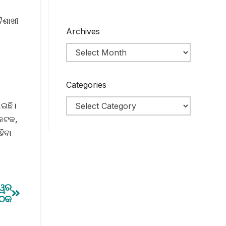
ୈଶାଖୀ
Archives
Categories
ାଇଛି।
 କଟକ,
ହିବା
୍ୱର
ୈଠକ