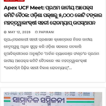
Apex UCF Meet: ପ୍ରଥମ ଜାତୀୟ ଆପେକ୍ସ
କମିଟି ବୈଠକ: ଓଡ଼ିଶା ପକ୍ଷରୁ ୫,୦୦୦ କୋଟି ଟଙ୍କାର
ମହତ୍ତ୍ୱାକାଂକ୍ଷୀ ସହରୀ ରୋଡମ୍ୟାପ୍ ଉପସ୍ଥାପନ
MAY 12, 2026
PAPIRANI
ରୂପାନ୍ତରଣକାରୀ ସହରୀ ପ୍ରଶାସନ କ୍ଷେତ୍ରରେ ନିଜର ଜାତୀୟ
ନେତୃତ୍ୱକୁ ଅଧିକ ସୁଦୃଢ଼ କରି ଓଡ଼ିଶା ସରକାର ଗତକାଲି
ନୂଆଦିଲ୍ଲୀଠାରେ ଅନୁଷ୍ଠିତ ‘ଅର୍ବାନ ଚ୍ୟାଲେଞ୍ଜ ଫଣ୍ଡ’ର ପ୍ରଥମ
ଜାତୀୟ ଆପେକ୍ସ କମିଟି ବୈଠକରେ ଏକ ମହତ୍ତ୍ୱାକାଂକ୍ଷୀ
“ପରବର୍ତ୍ତୀ ପିଢ଼ିର ସହରୀ ବିକାଶ ରୋଡମ୍ୟାପ୍”…