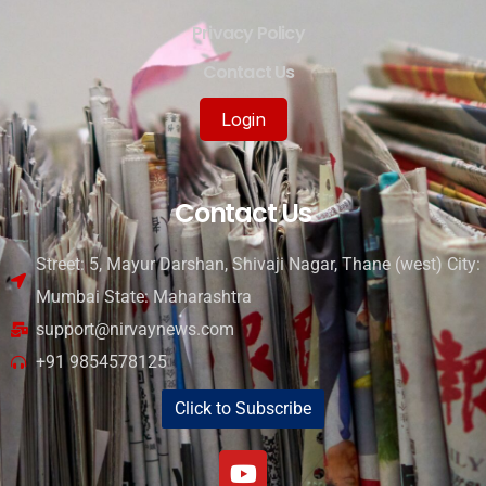
Privacy Policy
Contact Us
Login
Contact Us
Street: 5, Mayur Darshan, Shivaji Nagar, Thane (west) City:
Mumbai State: Maharashtra
support@nirvaynews.com
+91 9854578125
Click to Subscribe