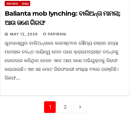
ତାଜା ଖବର
ରାଜ୍ୟ
Balianta mob lynching: ବାଲିଅନ୍ତା ମାମଲା;
ଆଉ ଜଣେ ଗିରଫ
MAY 12, 2026
PAPIRANI
ଭୁବନେଶ୍ୱର ବାଲିଅନ୍ତାରେ କନେଷ୍ଟବଳ ସୌମ୍ୟ ରଞ୍ଜନ ହତ୍ୟା
ମାମଲାର ତଦନ୍ତ ଦାୟିତ୍ୱ ନେବା ପରେ କ୍ରାଇମବ୍ରାଞ୍ଚ ତଦନ୍ତକୁ
ଜୋରଦାର କରିଥିବା ବେଳେ ଏବେ ଆଉ ଜଣେ ଅଭିଯୁକ୍ତକୁ ଗିରଫ
କରାଯାଇଛି। ଏହା ସହ ମୋଟ ଗିରଫଦାରୀ ସଂଖ୍ୟା ୧୨ରେ ପହଞ୍ଚିଛି।
ଗିରଫ…
1
2