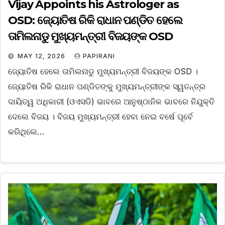
Vijay Appoints his Astrologer as
OSD: ଜ୍ୟୋତିଷ ରିକି ରାଧାନ ପଣ୍ଡିତ ହେଲେ
ତାମିଲନାଡୁ ମୁଖ୍ୟମନ୍ତ୍ରୀ ବିଜୟଙ୍କ OSD
MAY 12, 2026
PAPIRANI
ଜ୍ୟୋତିଷ ହେଲେ ତାମିଲନାଡୁ ମୁଖ୍ୟମନ୍ତ୍ରୀ ବିଜୟଙ୍କ OSD ।
ଜ୍ୟୋତିଷ ରିକି ରାଧାନ ପଣ୍ଡିତଙ୍କୁ ମୁଖ୍ୟମନ୍ତ୍ରୀଙ୍କ ସ୍ୱତନ୍ତ୍ର
ଦାୟିତ୍ୱ ଅଧିକାରୀ (ଓଏସଡି) ଭାବରେ ଆନୁଷ୍ଠାନିକ ଭାବରେ ନିଯୁକ୍ତି
ଦେଲେ ବିଜୟ । ବିଜୟ ମୁଖ୍ୟମନ୍ତ୍ରୀ ହେବା ନେଇ ବର୍ଷେ ପୂର୍ବେ
କରିଥିଲେ…