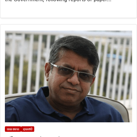
ତାଜା ଖବର
ରାଜନୀତି