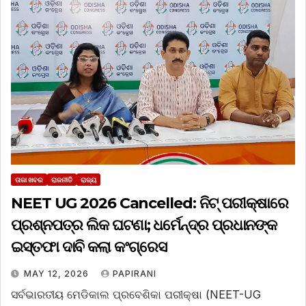
ତାଜା ଖବର
ରାଜନୀତି
ରାଜ୍ୟ
NEET UG 2026 Cancelled: ନିଟ୍ ପରୀକ୍ଷାରେ
ପ୍ରଶ୍ନପତ୍ର ଲିକ ଘଟଣା; ଧର୍ମେନ୍ଦ୍ର ପ୍ରଧାନଙ୍କ
ଇସ୍ତଫା ଦାବି କଲା କଂଗ୍ରେସ
MAY 12, 2026
PAPIRANI
ସର୍ବଭାରତୀୟ ମେଡିକାଲ ପ୍ରବେଶିକା ପରୀକ୍ଷା (NEET-UG