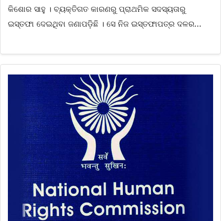
କିଶୋର ସାହୁ । ବ୍ୟକ୍ତିଗତ କାରଣରୁ ପ୍ରାଥମିକ ସଦସ୍ୟତାରୁ
ଇସ୍ତଫା ଦେଇଥିବା ଜଣାପଡ଼ିଛି । ସେ ନିଜ ଇସ୍ତଫାପତ୍ର ଦଳର…