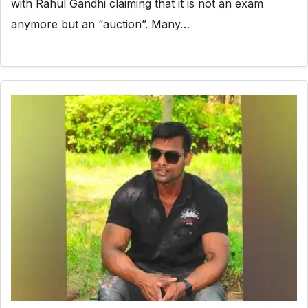
with Rahul Gandhi claiming that it is not an exam
anymore but an “auction”. Many…