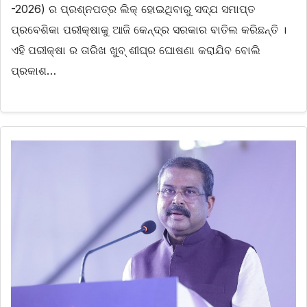
-2026) ର ପ୍ରଶ୍ନପତ୍ର ଲିକ୍ ହୋଇଥିବାରୁ ସଦ୍ଯ ସମାପ୍ତ
ପ୍ରବେଶିକା ପରୀକ୍ଷାକୁ ଆଜି କେନ୍ଦ୍ର ସରକାର ବାତିଲ କରିଛନ୍ତି ।
ଏହି ପରୀକ୍ଷା ର ତାରିଖ ଖୁବ୍ ଶୀଘ୍ର ଘୋଷଣା କରାଯିବ ବୋଲି
ପ୍ରକାଶ…