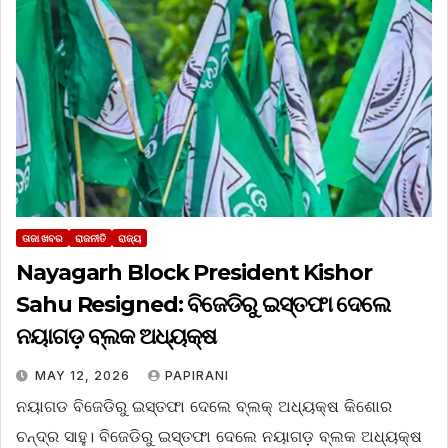
ତାଜା ଖବର
ରାଜନୀତି
ରାଜ୍ୟ
Nayagarh Block President Kishor
Sahu Resigned: ବିଜେଡିରୁ ଇସ୍ତଫା ଦେଲେ
ନୟାଗଡ଼ ବ୍ଲକ ଅଧ୍ୟକ୍ଷ
MAY 12, 2026
PAPIRANI
ନୟାଗଡ ବିଜେଡିରୁ ଇସ୍ତଫା ଦେଲେ ବ୍ଲକ୍‌ ଅଧ୍ୟକ୍ଷ କିଶୋର
ଚନ୍ଦ୍ର ସାହୁ। ବିଜେଡିରୁ ଇସ୍ତଫା ଦେଲେ ନୟାଗଡ଼ ବ୍ଲକ ଅଧ୍ୟକ୍ଷ