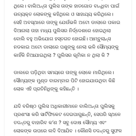
ଥିଲେ। ବାଲିଅନ୍ତା ପୁଲିସ ତାଙ୍କ ହାତଗୋଡ ବାନ୍ଧିବା ପାଇଁ
ଉତ୍ୟକ୍ତ ଲୋକଙ୍କୁ କହିଥିଲେ ଓ ସାହାଯ୍ୟ କରିଥିଲେ।
ସେହି ଅବସ୍ଥାରେ ତାଙ୍କୁ ଯେଉଁଭଳି ଅଟୋ ଡାଲାରେ ପକାଇ
ଦିଆଗଲା ତାହା ମଧ୍ୟ ପୁଲିସର ନିର୍ଦ୍ଦେଶରେ ହୋଇଥିଲା
ବୋଲି ବହୁ ଅଭିଯୋଗ ହସ୍ତଗତ ହୋଇଛି। ଆମ୍ବୁଲାନ୍ସ
ନଡକାଇ ଅଟୋ ଡାଲାରେ ପଶୁଙ୍କୁ ନେଲା ଭଳି ସୌମ୍ୟଙ୍କୁ
କାହିଁକି ନିଆଯାଇଥିଲା ? ପୁଲିସର ଭୂମିକା ନ ଥିଲା କି ?
ଡାଲରେ ପଡ଼ିଥିବା ସମୟରେ ତାଙ୍କୁ ଲୋକେ ମାରିଥିଲେ।
ସୌମ୍ୟଙ୍କ ମୁଣ୍ଡ ବାରମ୍ବାର ପିଟି ହୋଇଯାଉଥିବା କିଛି
ଲୋକ ଏହି ପ୍ରତିନିଧିଙ୍କୁ କହିଛନ୍ତି ।
ଯଦି ବରିଷ୍ଠ ପୁଲିସ ଅଧିକାରୀମାନେ ବାଲିଅନ୍ତା ପୁଲିସକୁ
ପ୍ରଶଂସା କରି ସାର୍ଟିଫିକେଟ ଦେଇପାରୁଛନ୍ତି, ସେପରି ସ୍ଥଳେ
ତଦନ୍ତରୁ ବାହାରିବ କ’ଣ ? ସବୁ ଦୋଷ ସୌମ୍ୟ ଏବଂ
ଲୋକଙ୍କ ଉପରେ ଲଦି ଦିଆଯିବ । କୌଣସି ତଦନ୍ତରୁ ସୁଫଳ