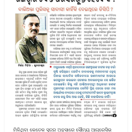
ମିଳିଥିବା କେତେକ ସୂତ୍ର ଅନୁସାରେ ସୌମ୍ୟ ଆଗ୍ରେସିଭ