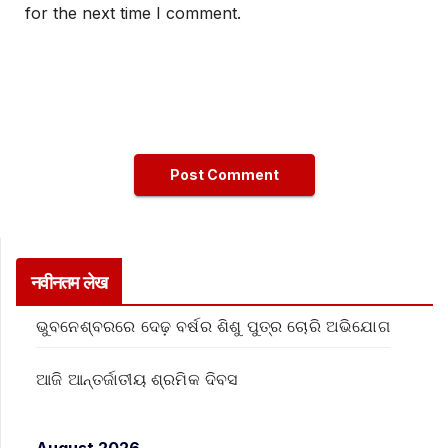
for the next time I comment.
नवीनतम लेख
ଭୁବନେଶ୍ବରରେ ଦେଢ଼ ବର୍ଷର ଶିଶୁ ପୁତ୍ର ଚୋରି ଅଭିଯୋଗ
ଆଜି ଆନ୍ତର୍ଜାତୀୟ ଶ୍ରମିକ ଦିବସ
August 2026