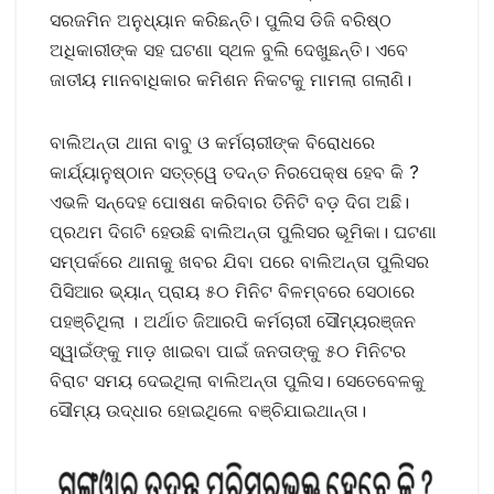
ସରଜମିନ ଅନୁଧ୍ୟାନ କରିଛନ୍ତି। ପୁଲିସ ଡିଜି ବରିଷ୍ଠ
ଅଧିକାରୀଙ୍କ ସହ ଘଟଣା ସ୍ଥଳ ବୁଲି ଦେଖୁଛନ୍ତି। ଏବେ
ଜାତୀୟ ମାନବାଧିକାର କମିଶନ ନିକଟକୁ ମାମଲା ଗଲାଣି।
ବାଲିଅନ୍ତା ଥାନା ବାବୁ ଓ କର୍ମଚାରୀଙ୍କ ବିରୋଧରେ
କାର୍ଯ୍ୟାନୁଷ୍ଠାନ ସତ୍ତ୍ୱେ ତଦନ୍ତ ନିରପେକ୍ଷ ହେବ କି ?
ଏଭଳି ସନ୍ଦେହ ପୋଷଣ କରିବାର ତିନିଟି ବଡ଼ ଦିଗ ଅଛି।
ପ୍ରଥମ ଦିଗଟି ହେଉଛି ବାଲିଅନ୍ତା ପୁଲିସର ଭୂମିକା। ଘଟଣା
ସମ୍ପର୍କରେ ଥାନାକୁ ଖବର ଯିବା ପରେ ବାଲିଅନ୍ତା ପୁଲିସର
ପିସିଆର ଭ୍ୟାନ୍ ପ୍ରାୟ ୫୦ ମିନିଟ ବିଳମ୍ବରେ ସେଠାରେ
ପହଞ୍ଚିଥିଲା । ଅର୍ଥାତ ଜିଆରପି କର୍ମଚାରୀ ସୌମ୍ୟରଞ୍ଜନ
ସ୍ୱାଇଁଙ୍କୁ ମାଡ଼ ଖାଇବା ପାଇଁ ଜନତାଙ୍କୁ ୫୦ ମିନିଟର
ବିରାଟ ସମୟ ଦେଇଥିଲା ବାଲିଅନ୍ତା ପୁଲିସ। ସେତେବେଳକୁ
ସୌମ୍ୟ ଉଦ୍ଧାର ହୋଇଥିଲେ ବଞ୍ଚିଯାଇଥାନ୍ତା।