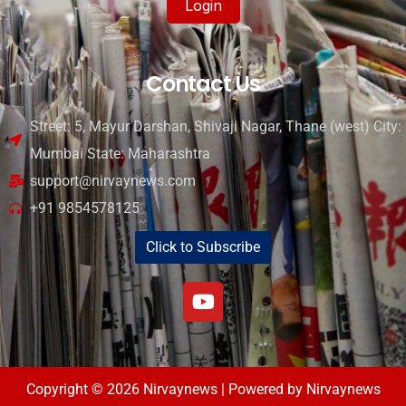
Login
Contact Us
Street: 5, Mayur Darshan, Shivaji Nagar, Thane (west) City:
Mumbai State: Maharashtra
support@nirvaynews.com
+91 9854578125
Click to Subscribe
Copyright © 2026 Nirvaynews | Powered by Nirvaynews