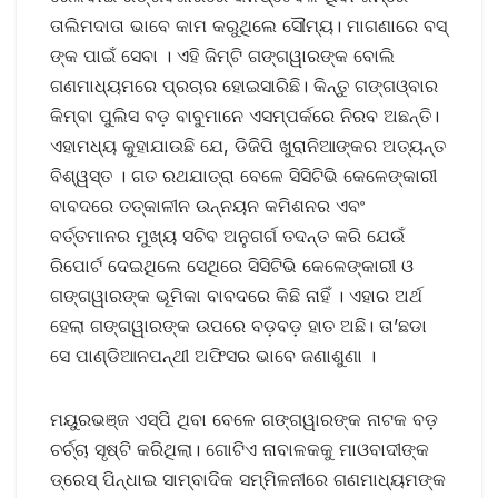
ତାଲିମଦାତା ଭାବେ କାମ କରୁଥିଲେ ସୌମ୍ୟ। ମାଗଣାରେ ବସ୍‌
ଙ୍କ ପାଇଁ ସେବା । ଏହି ଜିମ୍‌ଟି ଗଙ୍ଗୱାରଙ୍କ ବୋଲି
ଗଣମାଧ୍ୟମରେ ପ୍ରଚାର ହୋଇସାରିଛି। କିନ୍ତୁ ଗଙ୍ଗଓ୍ବାର
କିମ୍ବା ପୁଲିସ ବଡ଼ ବାବୁମାନେ ଏସମ୍ପର୍କରେ ନିରବ ଅଛନ୍ତି।
ଏହାମଧ୍ୟ କୁହାଯାଉଛି ଯେ, ଡିଜିପି ଖୁରାନିଆଙ୍କର ଅତ୍ୟନ୍ତ
ବିଶ୍ୱସ୍ତ । ଗତ ରଥଯାତ୍ରା ବେଳେ ସିସିଟିଭି କେଳେଙ୍କାରୀ
ବାବଦରେ ତତ୍କାଳୀନ ଉନ୍ନୟନ କମିଶନର ଏବଂ
ବର୍ତ୍ତମାନର ମୁଖ୍ୟ ସଚିବ ଅନୁଗର୍ଗ ତଦନ୍ତ କରି ଯେଉଁ
ରିପୋର୍ଟ ଦେଇଥିଲେ ସେଥିରେ ସିସିଟିଭି କେଳେଙ୍କାରୀ ଓ
ଗଙ୍ଗୱାରଙ୍କ ଭୂମିକା ବାବଦରେ କିଛି ନାହିଁ । ଏହାର ଅର୍ଥ
ହେଲା ଗଙ୍ଗୱାରଙ୍କ ଉପରେ ବଡ଼ବଡ଼ ହାତ ଅଛି। ତା’ଛଡା
ସେ ପାଣ୍ଡିଆନପନ୍ଥୀ ଅଫିସର ଭାବେ ଜଣାଶୁଣା ।
ମୟୁରଭଞ୍ଜ ଏସ୍‌ପି ଥିବା ବେଳେ ଗଙ୍ଗୱାରଙ୍କ ନାଟକ ବଡ଼
ଚର୍ଚ୍ଚା ସୃଷ୍ଟି କରିଥିଲା। ଗୋଟିଏ ନାବାଳକକୁ ମାଓବାଦୀଙ୍କ
ଡ୍ରେସ୍ ପିନ୍ଧାଇ ସାମ୍ବାଦିକ ସମ୍ମିଳନୀରେ ଗଣମାଧ୍ୟମଙ୍କ