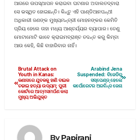
ଆଗରେ ଉପସ୍ଥାପନ କରାଇବା ଘଟଣାର ଅଦାଲତଦ୍ବାରା
ସେ ଭସ୍ଥିତ ହୋଇଛନ୍ତି। କିନ୍ତୁ ଏହି ପାଣ୍ଡିଆନପନ୍ଥୀ
ଅଧିକାରୀ ଜଣଙ୍କ ମୁଖ୍ୟମନ୍ତ୍ରୀ ମୋହନଙ୍କର କେମିତି
ପ୍ରିୟ ହେଲେ ତାହା ମଧ୍ୟ ଆଶ୍ଚର୍ଯ୍ୟର ବ୍ୟାପାର। ତେଣୁ
ମୋଟାମୋଟି ଭାବେ କ୍ରାଇମବ୍ରାଞ୍ଚ ତଦନ୍ତ କରୁ କିମ୍ବା
ଆଉ କେହି, କିଛି ବାହାରିବାର ନାହିଁ।
Brutal Attack on
Arabind Jena
Youth in Kanas:
Suspended: ବିଜେଡିରୁ
କଣାସରେ ଯୁବକକୁ ହାଣି ବାଇକ
ସସ୍‌ପେଣ୍ଡ୍‌ ହେଲେ
ଚଢାଇ ହତ୍ୟା ଉଦ୍ୟମ; ପୁରୀ
କର୍ପୋରେଟର ଅରବିନ୍ଦ ଜେନା
କୋର୍ଟରେ ଆତ୍ମସମର୍ପଣ କଲା
ମୁଖ୍ୟ ଅଭିଯୁକ୍ତ
By
Papirani