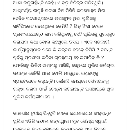
ଆଶା କରୁନାହାଁନ୍ତି କେହି। ଏ ବଡ଼ ବିଚିତ୍ର ପରିସ୍ଥିତି।
ଆଶ୍ଚର୍ଯ୍ୟ ଲାଗୁଛି ଘଟଣା ଦିନ ଡିସିପି ଜଗମୋହନ ମିନା
ସେଦିନ ଘଟଣାସ୍ଥଳରେ ଉପସ୍ଥିତ ଥିବା ପୁଲିସକୁ
ସାର୍ଟିଫିକେଟ ଦେଇଥିଲେ କେମିତି ? ଭିଡ଼ ହିଂସା ବେଳେ
ପ୍ରଶଂସାଯୋଗ୍ୟ କାମ କରିଥିବାରୁ ସେହି ପୁଲିସକୁ ପୁରସ୍କୃତ
କରାଯିବା କଥା ବୋଲି କହିଥିଲେ ଡିସିପି । ଏବେ ସରକାରୀ
କାର୍ଯ୍ୟାନୁଷ୍ଠାନ ପରେ କି ଉତ୍ତର ଦେବେ ଡିସିପି ? ତଦନ୍ତ
ପୂର୍ବରୁ ପ୍ରଶଂସା କରିବା ଗ୍ରହଣୀୟ ହୋଇପାରିବ କି ?
ଯେଉଁସବୁ ଭିଡିଓ ସାମ୍ନାକୁ ଆସିଛି, ସେଥିରେ ପୁଲିସ କର୍ମଚାରୀ
ଜଣଙ୍କ ସେତିକି ଥାଉ ବୋଲି ମାରୁଥିବା ଲୋକଙ୍କୁ
ସ୍ପଷ୍ଟଭାବେ କହୁଛନ୍ତି। କୌଣସି ସମୟରେ ସୌମ୍ୟଙ୍କୁ
ରକ୍ଷା କରିବା ପାଇଁ ଚେଷ୍ଟା କରିନାହାନ୍ତି ପିସିଆର୍‌ରେ ଥିବା
ପୁଲିସ କର୍ମଚାରୀମାନେ ।
କାହାଣୀର ତୃତୀୟ ବିନ୍ଦୁଟି ହେଲେ ଯୋଗାଯୋଗ ସଂକ୍ରାନ୍ତ
ପୁଲିସ ଏଡିଜି ଦୟାଲ ଗଙ୍ଗୱାର। ମୃତ ସୌମ୍ୟ ସ୍ୱାଇଁ
ରେଳବାଇ ରଙ୍ଗବଜାରରେ କନଷ୍ଟେବଳ ଥିବା ଜିମ୍‌ରେ