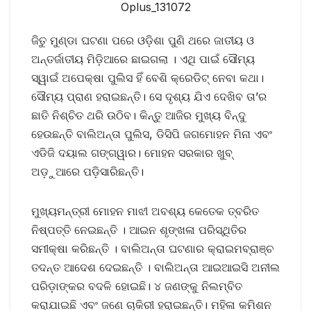
Oplus_131072
ଜିତୁ ମୁଣ୍ଡା ଘଟଣା ପରେ ଓଡ଼ିଶା ପୁଣି ଥରେ ଜାତୀୟ ଓ
ଅନ୍ତର୍ଜାତୀୟ ମିଡ଼ିଆରେ ଛାଇଗଲା । ଏଥି ପାଇଁ ସୌମ୍ୟ
ସ୍ୱାଇଁ ଅପେକ୍ଷା ପୁଲିସ ହିଁ ବେଶି କ୍ରେଡିଟ୍ ନେବା କଥା।
ସୌମ୍ୟ ପ୍ରାଣ ହରାଇଛନ୍ତି। ସେ ଦୃଶ୍ୟ ଯିଏ ଦେଖିବ ତା’ର
ଛାତି ନିଶ୍ଚିତ ଥରି ଉଠିବ। କିନ୍ତୁ ଆଜିର ମୁଖ୍ୟ ବିନ୍ଦୁ
ହେଉଛନ୍ତି ବାଲିଅନ୍ତା ପୁଲିସ, ଡିସିପି ଜଗମୋହନ ମିନା ଏବଂ
ଏଡିଜି ଦୟାଲ ଗଙ୍ଗୱାର। ମୋହନ ସରକାର ଖୁବ୍
ଅଡ଼ୁଆରେ ପଡ଼ିସାରିଛନ୍ତି।
ମୁଖ୍ୟମନ୍ତ୍ରୀ ମୋହ‌ନ ମାଝୀ ଅବଶ୍ୟ କେତେକ ତ୍ବରିତ
ନିଷ୍ପତ୍ତି ନେଇଛନ୍ତି । ଆଇନ ଶୃଙ୍ଖଳା ପରିସ୍ଥିତିର
ସମୀକ୍ଷା କରିଛନ୍ତି । ବାଲିଅନ୍ତା ଘଟଣାର କ୍ରାଇମବ୍ରାଞ୍ଚ
ତଦନ୍ତ ଆଦେଶ ଦେଇଛନ୍ତି । ବାଲିଅନ୍ତା ଆଇଆଇସି ଅନୀଲ
ପରିଡ଼ାଙ୍କର ବଦଳି ହୋଇଛି। ୪ ଜଣଙ୍କୁ ନିଲମ୍ବିତ
କରାଯାଇଛି ଏବଂ ଜଣେ ଚାକିରୀ ହରାଇଛନ୍ତି। ମହିଳା କମିଶନ