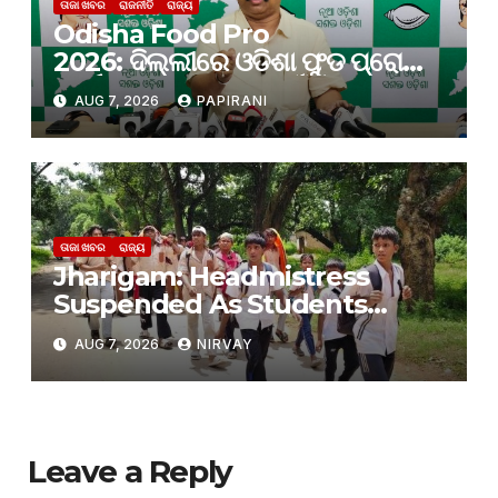
ତାଜା ଖବର
ରାଜନୀତି
ରାଜ୍ୟ
Odisha Food Pro
2026: ଦିଲ୍ଲୀରେ ଓଡିଶା ଫୁଡ ପ୍ରୋ
କାର୍ଯ୍ୟକ୍ରମ; ନିବେଶ ପାଇଁ କେବଳ
AUG 7, 2026
PAPIRANI
ପ୍ରତିଶ୍ରୁତି ଆସୁଛି, ନିବେଶ ହେଉନାହିଁ:
ବିଜେଡି
ତାଜା ଖବର
ରାଜ୍ୟ
Jharigam: Headmistress
Suspended As Students
Leave Hostel Citing Poor
AUG 7, 2026
NIRVAY
Facilities
Leave a Reply