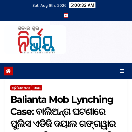
5:00:33 AM
Sat. Aug 8th, 2026
ପ୍ରିମିୟମ ଖବର
ରାଜ୍ୟ
Balianta Mob Lynching
Case: ବାଲିଅନ୍ତା ଘଟଣାରେ
ପୁଲିସ ଏଡିଜି ଦୟାଲ ଗଙ୍ଗୱାର