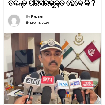
ତଦନ୍ତ ପରିସରଭୁକ୍ତ ହେବେ କି ?
By
Papirani
MAY 11, 2026