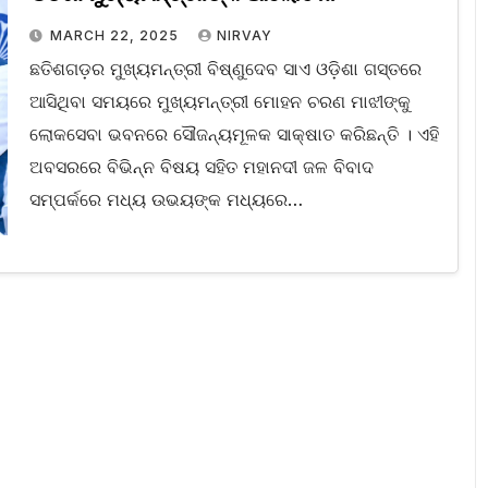
MARCH 22, 2025
NIRVAY
ଛତିଶଗଡ଼ର ମୁଖ୍ୟମନ୍ତ୍ରୀ ବିଷ୍ଣୁଦେବ ସାଏ ଓଡ଼ିଶା ଗସ୍ତରେ
ଆସିଥିବା ସମୟରେ ମୁଖ୍ୟମନ୍ତ୍ରୀ ମୋହନ ଚରଣ ମାଝୀଙ୍କୁ
ଲୋକସେବା ଭବନରେ ସୌଜନ୍ୟମୂଳକ ସାକ୍ଷାତ କରିଛନ୍ତି । ଏହି
ଅବସରରେ ବିଭିନ୍ନ ବିଷୟ ସହିତ ମହାନଦୀ ଜଳ ବିବାଦ
ସମ୍ପର୍କରେ ମଧ୍ୟ ଉଭୟଙ୍କ ମଧ୍ୟରେ…