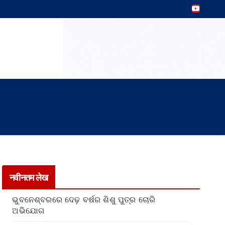
नवीनतम लेख
ଭୁବନେଶ୍ବରରେ ଦେଢ଼ ବର୍ଷର ଶିଶୁ ପୁତ୍ର ଚୋରି
ଅଭିଯୋଗ