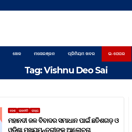
ଖେଳ
ମନୋରଞ୍ଜନ
ପ୍ରିମିୟମ ଖବର
ଇ-ପେପର
Tag:
Vishnu Deo Sai
ଦେଶ
ରାଜନୀତି
ରାଜ୍ୟ
ମହାନଦୀ ଜଳ ବିବାଦର ସମାଧାନ ପାଇଁ ଛତିଶଗଡ଼ ଓ
ଓଡିଶା ମୁଖ୍ୟମନ୍ତ୍ରୀଙ୍କ ଆଲୋଚନା