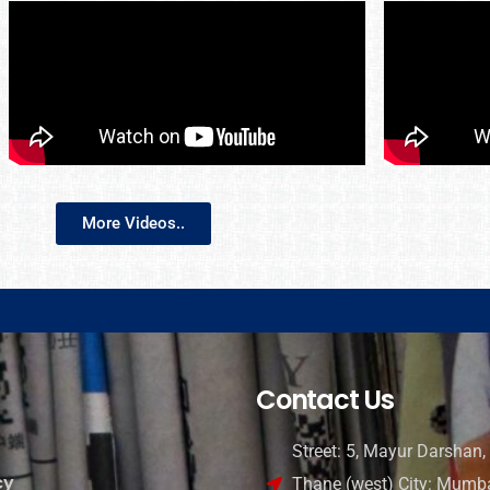
More Videos..
Contact Us
Street: 5, Mayur Darshan, 
cy
Thane (west) City: Mumba