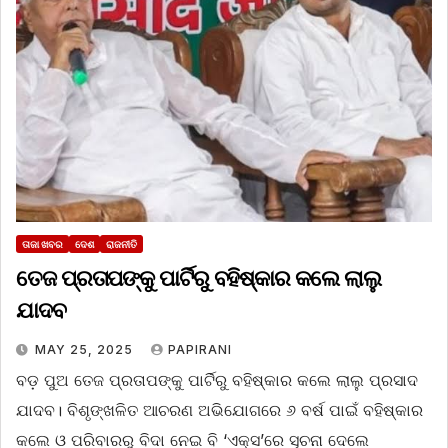
ତାଜା ଖବର
ଦେଶ
ରାଜନୀତି
ତେଜ ପ୍ରତାପଙ୍କୁ ପାର୍ଟିରୁ ବହିଷ୍କାର କଲେ ଲାଲୁ
ଯାଦବ
MAY 25, 2025
PAPIRANI
ବଡ଼ ପୁଅ ତେଜ ପ୍ରତାପଙ୍କୁ ପାର୍ଟିରୁ ବହିଷ୍କାର କଲେ ଲାଲୁ ପ୍ରସାଦ
ଯାଦବ। ବିଶୃଙ୍ଖଳିତ ଆଚରଣ ଅଭିଯୋଗରେ ୬ ବର୍ଷ ପାଇଁ ବହିଷ୍କାର
କଲେ ଓ ପରିବାରରୁ ବିଦା ନେଇ ବି ‘ଏକ୍ସ’ରେ ସୂଚନା ଦେଲେ