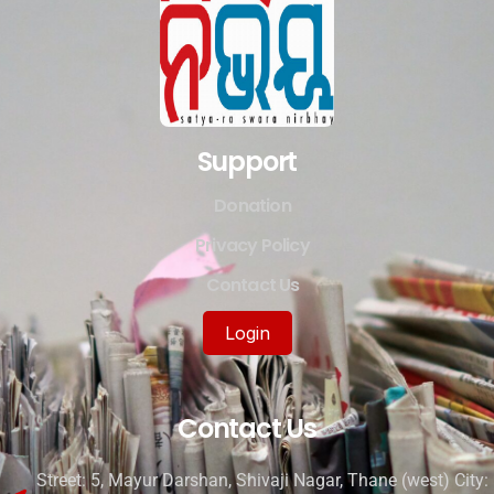
Support
Donation
Privacy Policy
Contact Us
Login
Contact Us
Street: 5, Mayur Darshan, Shivaji Nagar, Thane (west) City: