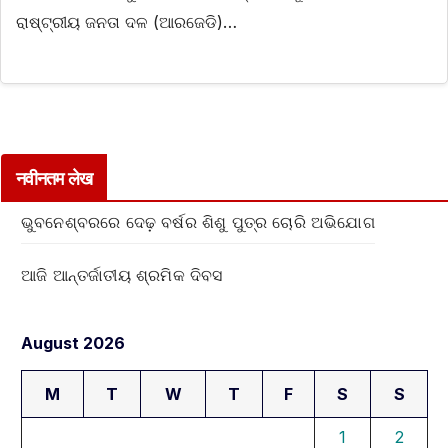
ରାଷ୍ଟ୍ରୀୟ ଜନତା ଦଳ (ଆରଜେଡି)…
नवीनतम लेख
ଭୁବନେଶ୍ବରରେ ଦେଢ଼ ବର୍ଷର ଶିଶୁ ପୁତ୍ର ଚୋରି ଅଭିଯୋଗ
ଆଜି ଆନ୍ତର୍ଜାତୀୟ ଶ୍ରମିକ ଦିବସ
August 2026
M
T
W
T
F
S
S
1
2