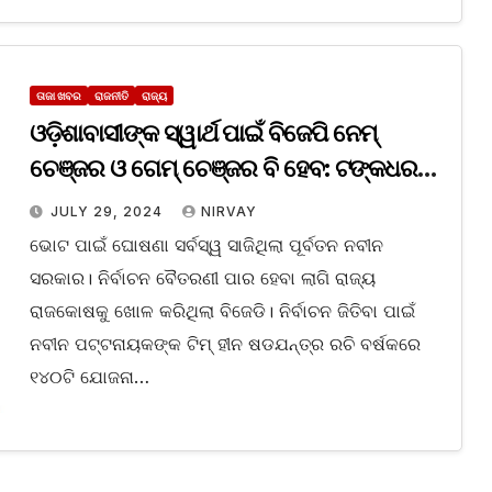
ତାଜା ଖବର
ରାଜନୀତି
ରାଜ୍ୟ
ଓଡ଼ିଶାବାସୀଙ୍କ ସ୍ୱାର୍ଥ ପାଇଁ ବିଜେପି ନେମ୍
ଚେଞ୍ଜର ଓ ଗେମ୍ ଚେଞ୍ଜର ବି ହେବ: ଟଙ୍କଧର
ତ୍ରିପାଠୀ
JULY 29, 2024
NIRVAY
ଭୋଟ ପାଇଁ ଘୋଷଣା ସର୍ବସ୍ୱ ସାଜିଥିଲା ପୂର୍ବତନ ନବୀନ
ସରକାର। ନିର୍ବାଚନ ବୈତରଣୀ ପାର ହେବା ଲାଗି ରାଜ୍ୟ
ରାଜକୋଷକୁ ଖୋଳ କରିଥିଲା ବିଜେଡି। ନିର୍ବାଚନ ଜିତିବା ପାଇଁ
ନବୀନ ପଟ୍ଟନାୟକଙ୍କ ଟିମ୍ ହୀନ ଷଡଯନ୍ତ୍ର ରଚି ବର୍ଷକରେ
୧୪୦ଟି ଯୋଜନା…