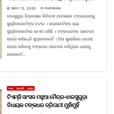
ଆବେଦନ ଖାରଜ
MAY 12, 2026
PAPIRANI
ଝାରସୁଗୁଡ଼ା ବିଧାନସଭା ନିର୍ବାଚନୀ ମାମଲାରେ ଟଙ୍କଧରଙ୍କୁ
ସୁପ୍ରିମକୋର୍ଟଙ୍କ ଝଟକା । ହାଇକୋର୍ଟଙ୍କ ରାୟ
ସୁପ୍ରିମକୋର୍ଟରେ କାଏମ ରହିଛି । ଟଙ୍କଧରଙ୍କ ଆବେଦନ
ଖାରଜ କରିଛନ୍ତି ସୁପ୍ରମକୋର୍ଟ । ବିନା ଶୁଣାଣିରେ ମାମଲା
ଖାରଜ କରିବାକୁ ଟଙ୍କଧର ଆବେଦନ କରିଥିଲେ ଯାହାକୁ
ହାଇକୋର୍ଟ…
ଦେଶ
ରାଜନୀତି
ରାଜ୍ୟ
ଟିଏମ୍‌ସି ସାଂସଦ ମହୁଆ ମୈତ୍ର-ଝାରସୁଗୁଡ଼ା
ବିଧାୟକ ଟଙ୍କଧର ତ୍ରିପାଠୀ ମୁହାଁମୁହିଁ