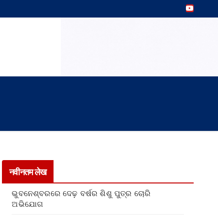
नवीनतम लेख
ଭୁବନେଶ୍ବରରେ ଦେଢ଼ ବର୍ଷର ଶିଶୁ ପୁତ୍ର ଚୋରି
ଅଭିଯୋଗ