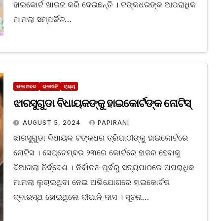
ହାଇକୋର୍ଟ ଖାରଜ କରି ଦେଇଛନ୍ତି । ଟଙ୍କଧରଙ୍କ ଆପରାଧିକ
ମାମଲା ସମ୍ପର୍କିତ…
ତାଜା ଖବର
ରାଜନୀତି
ରାଜ୍ୟ
ଝାରସୁଗୁଡା ବିଧାୟକଙ୍କୁ ହାଇକୋର୍ଟଙ୍କ ନୋଟିସ୍
AUGUST 5, 2024
PAPIRANI
ଝାରସୁଗୁଡା ବିଧାୟକ ଟଙ୍କଧର ତ୍ରିପାଠୀଙ୍କୁ ହାଇକୋର୍ଟରେ
ନୋଟିସ । ସେପ୍ଟେମ୍ବର ୨୩ରେ କୋର୍ଟରେ ହାଜର ହେବାକୁ
ଦିଆଗଲା ନିର୍ଦ୍ଦେଶ । ନିର୍ବାଚନ ପୂର୍ବରୁ ସତ୍ୟପାଠରେ ଅପରାଧିକ
ମାମଲା ଲୁଚାଇଥିବା ନେଇ ଅଭିଯୋଗରେ ହାଇକୋର୍ଟର
ଦ୍ବାରସ୍ଥ ହୋଇଥିଲେ ଦୀପାଳି ଦାସ । ସୂଚନା…