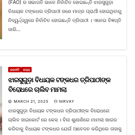
(FAO) ର ସଭାପତି ଭାବେ ନିର୍ବାଚିତ ହୋଇଛନ୍ତି ଝାରସୁଗୁଡ଼ା
ବିଧାୟକ ଟଙ୍କଧର ତ୍ରିପାଠୀ ଜଣେ ମାତ୍ର ପ୍ରାର୍ଥୀ ହୋଇଥିବାରୁ
ନିଦ୍ୱର୍ନ୍ଦ୍ୱରେ ନିର୍ବାଚିତ ହୋଇଛନ୍ତି ତ୍ରିପାଠୀ । ଏନେଇ ବିଜ୍ଞପ୍ତି
ଜାରି…
ରାଜନୀତି
ରାଜ୍ୟ
ଝାରସୁଗୁଡ଼ା ବିଧାୟକ ଟଙ୍କଧର ତ୍ରିପାଠୀଙ୍କ
ବିରୋଧରେ ଚାଲିବ ମାମଲା
MARCH 21, 2025
NIRVAY
ଝାରସୁଗୁଡ଼ା ବିଧାୟକ ଟଙ୍କଧର ତ୍ରିପାଠୀଙ୍କ ବିରୋଧରେ
ଚାଲିବ ହାଇକୋର୍ଟ ରେ କେସ । ବିନା ଶୁଣାଣିରେ ମାମଲା ଖାରଜ
କରିବାକୁ ବିଧାୟକ ଟଙ୍କଧର ଯେଉଁ ଆବେଦନ କରିଥିଲେ ତାହାକୁ