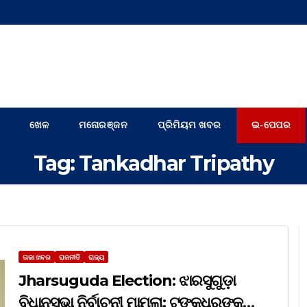
ଖେଳ
ମନୋରଞ୍ଜନ
ପ୍ରିମିୟମ ଖବର
ଇ-ପେପର
Tag:
Tankadhar Tripathy
ତାଜା ଖବର
ରାଜନୀତି
ରାଜ୍ୟ
Jharsuguda Election: ଝାରସୁଗୁଡ଼ା
ବିଧାନସଭା ନିର୍ବାଚନୀ ମାମଲା; ଟଙ୍କଧରଙ୍କ