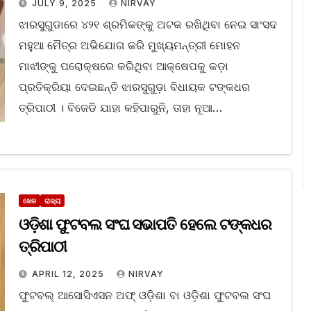
JULY 9, 2025
NIRVAY
ଝାରସୁଗୁଡାରେ ୪୨୧ ଶ୍ରମିକଙ୍କୁ ଅଟକ ରଖିଥିବା ନେଇ ସାଂସଦ
ମହୁଆ ମୈତ୍ର ଅଭିଯୋଗ କରି ମୁଖ୍ୟମନ୍ତ୍ରୀ ମୋହନ
ମାଝୀଙ୍କୁ ପରୋକ୍ଷରେ କରିଥିବା ଆକ୍ଷେପକୁ କଡ଼ା
ପ୍ରତିକ୍ରିୟା ଦେଇଛନ୍ତି ଝାରସୁଗୁଡ଼ା ବିଧାୟକ ଟଙ୍କଧର
ତ୍ରିପାଠୀ । ବିଜେଡି ଯାହା କହିପାରୁନି, ତାହା ନୂଆ…
ଖେଳ
ରାଜ୍ୟ
ଓଡ଼ିଶା ଫୁଟବଲ ସଂଘ ସଭାପତି ହେଲେ ଟଙ୍କଧର
ତ୍ରିପାଠୀ
APRIL 12, 2025
NIRVAY
ଫୁଟବଲ୍‍ ଆସୋସିଏସନ ଅଫ୍‍ ଓଡ଼ିଶା ବା ଓଡ଼ିଶା ଫୁଟବଲ ସଂଘ