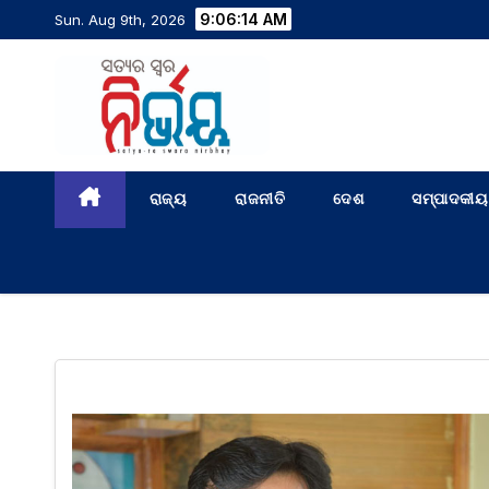
9:06:15 AM
Sun. Aug 9th, 2026
ରାଜ୍ୟ
ରାଜନୀତି
ଦେଶ
ସମ୍ପାଦକୀୟ